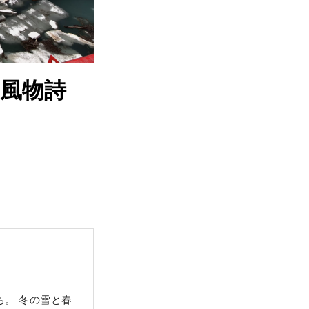
風物詩
。 冬の雪と春