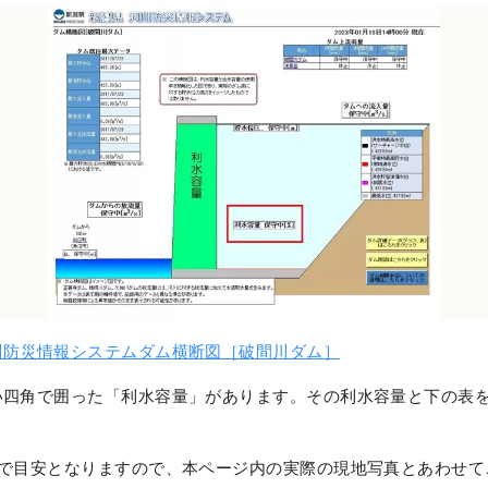
川防災情報システムダム横断図［破間川ダム］
い四角で囲った「利水容量」があります。その利水容量と下の表
まで目安となりますので、本ページ内の実際の現地写真とあわせて