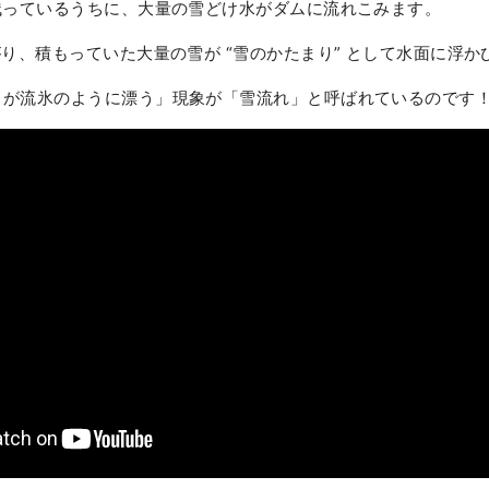
残っているうちに、大量の雪どけ水がダムに流れこみます。
がり、積もっていた大量の雪が “雪のかたまり” として水面に浮
りが流氷のように漂う」現象が「雪流れ」と呼ばれているのです