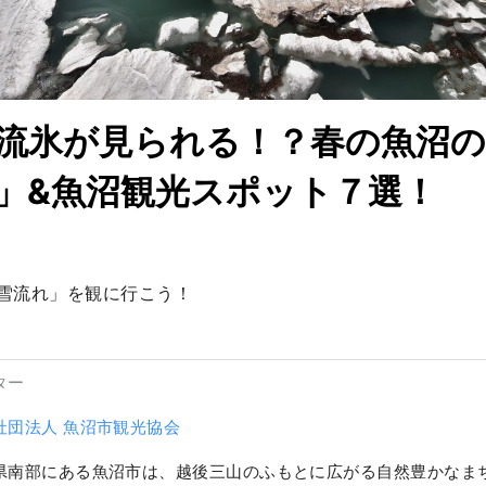
流氷が見られる！？春の魚沼の
」&魚沼観光スポット７選！
雪流れ」を観に行こう！
ター
社団法人 魚沼市観光協会
県南部にある魚沼市は、越後三山のふもとに広がる自然豊かなまち