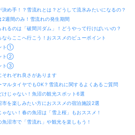
が決め手！？雪流れとは？どうして流氷みたいになるの？
は2週間のみ！雪流れの発生期間
られるのは「破間川ダム」！どうやって行けばいいの？
るならここへ行こう！おススメのビューポイント
ント①
ント②
ント③
にそれぞれ良さがあります
ーマルタイヤでもOK？雪流れに関するよくあるご質問
だけじゃない！魚沼の観光スポット6選
沼市を楽しみたい方におススメの宿泊施設2選
じゃない！春の魚沼は「雪上桜」もおススメ！
の魚沼市で「雪流れ」や観光を楽しもう！