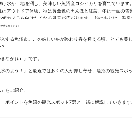
解け水が土地を潤し、美味しい魚沼産コシヒカリを育てています。 春は桜と
夏はアウトドア体験、秋は黄金色の田んぼと紅葉、冬は一面の雪景
カメラを向けたくなる風景が広がります。 旅のあとは、温泉でほっとひと
炊きたてのコシヒカリや山菜料理など、雪国ならではの味が心を
ンが含まれています
 東京から新幹線で約2時間。 ゆったりと流れる時間の中で、自
突入する魚沼市。この厳しい冬が終わり春を迎える頃、とても美
る旅をしてみませんか？
か？
ゆきながれ）」です。
流氷のよう！」と最近では多くの人が押し寄せ、魚沼の観光スポ
れ」をご紹介。
ューポイントを魚沼の観光スポット7選と一緒に解説していきます