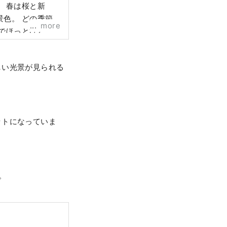
新
色。 どの季節
more
満たしてくれま
然と人のぬくもりを
しい光景が見られる
ットになっていま
。