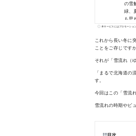
の雪
緑、
も思わず
息。
本サービスにはプロモーショ
す。
これから長い冬に
感じ
ことをご存じです
それが「雪流れ（
「まるで北海道の
す。
今回はこの「雪流
雪流れの時期やビ
目次