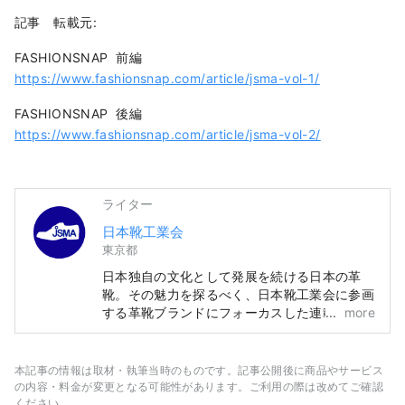
記事 転載元:
FASHIONSNAP 前編
https://www.fashionsnap.com/article/jsma-vol-1/
FASHIONSNAP 後編
https://www.fashionsnap.com/article/jsma-vol-2/
ライター
日本靴工業会
東京都
日本独自の文化として発展を続ける日本の革
靴。その魅力を探るべく、日本靴工業会に参画
する革靴ブランドにフォーカスした連載がスタ
more
ート！インフルエンサーのGENSEIさん＆ニン
さんを案内役に迎え、職人技が光るブランドの
ショップをクルーズします。
本記事の情報は取材・執筆当時のものです。記事公開後に商品やサービス
の内容・料金が変更となる可能性があります。ご利用の際は改めてご確認
ください。