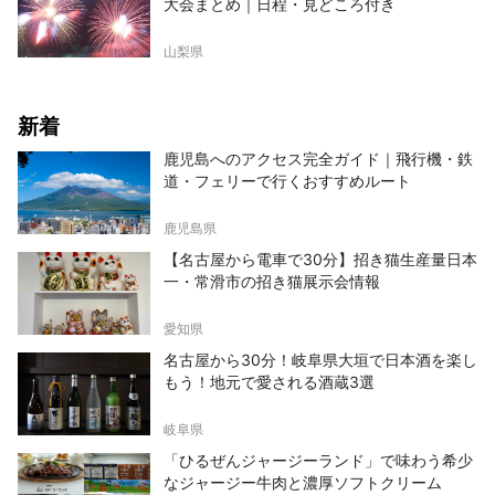
大会まとめ｜日程・見どころ付き
山梨県
新着
鹿児島へのアクセス完全ガイド｜飛行機・鉄
道・フェリーで行くおすすめルート
鹿児島県
【名古屋から電車で30分】招き猫生産量日本
一・常滑市の招き猫展示会情報
愛知県
名古屋から30分！岐阜県大垣で日本酒を楽し
もう！地元で愛される酒蔵3選
岐阜県
「ひるぜんジャージーランド」で味わう希少
なジャージー牛肉と濃厚ソフトクリーム