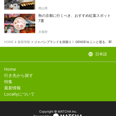
岡山県
秋の京都に行くべき、おすすめ紅葉スポット
7選
京都府
HOME
最新情報
ジャパンブランドを深掘り！ GENSEI＆ニンと巡る、革
language
日本語
Home
行き先から探す
特集
最新情報
Locallyについて
Copyright © MATCHA Inc.