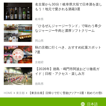
名古屋から30分！岐阜県大垣で日本酒を楽し
もう！地元で愛される酒蔵3選
岐阜県
「ひるぜんジャージーランド」で味わう希少
なジャージー牛肉と濃厚ソフトクリーム
岡山県
秋の京都に行くべき、おすすめ紅葉スポット
7選
京都府
【2026年】徳島・鳴門市阿波おどり徹底ガ
イド｜日程・アクセス・楽しみ方
徳島県
HOME
東京都
【東京出発】日帰りで行く雪遊びツアー2選！初めての雪体
language
日本語