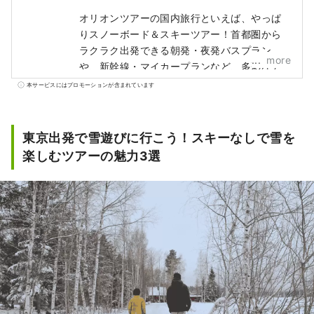
オリオンツアーの国内旅行といえば、やっぱ
りスノーボード＆スキーツアー！首都圏から
ラクラク出発できる朝発・夜発バスプラン
more
や、新幹線・マイカープランなど、多彩なア
クセス方法をご用意。リフト券付きのお得な
本サービスにはプロモーションが含まれています
宿泊パックや、日帰りで気軽に楽しめるプラ
ンまで揃っているから、初心者から上級者ま
で安心してゲレンデを満喫できます。
東京出発で雪遊びに行こう！スキーなしで雪を
楽しむツアーの魅力3選