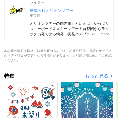
ライター
株式会社オリオンツアー
東京都
オリオンツアーの国内旅行といえば、やっぱり
スノーボード＆スキーツアー！首都圏からラク
ラク出発できる朝発・夜発バスプランや、新幹
more
線・マイカープランなど、多彩なアクセス方法
をご用意。リフト券付きのお得な宿泊パック
や、日帰りで気軽に楽しめるプランまで揃って
本記事の情報は取材・執筆当時のものです。記事公開後に商品やサービス
いるから、初心者から上級者まで安心してゲレ
の内容・料金が変更となる可能性があります。ご利用の際は改めてご確認
ンデを満喫できます。
ください。
特集
もっと見る