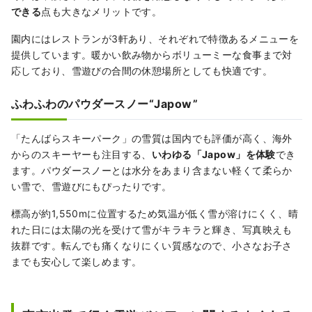
できる
点も大きなメリットです。
園内にはレストランが3軒あり、それぞれで特徴あるメニューを
提供しています。暖かい飲み物からボリューミーな食事まで対
応しており、雪遊びの合間の休憩場所としても快適です。
ふわふわのパウダースノー“Japow”
「たんばらスキーパーク」の雪質は国内でも評価が高く、海外
からのスキーヤーも注目する、
いわゆる「Japow」を体験
でき
ます。パウダースノーとは水分をあまり含まない軽くて柔らか
い雪で、雪遊びにもぴったりです。
標高が約1,550mに位置するため気温が低く雪が溶けにくく、晴
れた日には太陽の光を受けて雪がキラキラと輝き、写真映えも
抜群です。転んでも痛くなりにくい質感なので、小さなお子さ
までも安心して楽しめます。