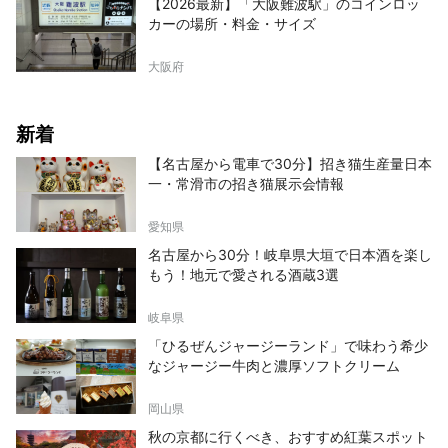
【2026最新】「大阪難波駅」のコインロッ
カーの場所・料金・サイズ
大阪府
新着
【名古屋から電車で30分】招き猫生産量日本
一・常滑市の招き猫展示会情報
愛知県
名古屋から30分！岐阜県大垣で日本酒を楽し
もう！地元で愛される酒蔵3選
岐阜県
「ひるぜんジャージーランド」で味わう希少
なジャージー牛肉と濃厚ソフトクリーム
岡山県
秋の京都に行くべき、おすすめ紅葉スポット