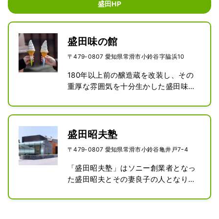
盛田HP
盛田味の館
〒479-0807 愛知県常滑市小鈴谷字脇浜10
180年以上前の醸造蔵を改装し、その
重厚な雰囲気を十分生かした盛田味の
館では、酒や味噌づくりの製造プロセ
スをビデオで紹介しています。

また、清酒ねのひ、盛田の調味料、味
の館オリジナル商品の販売や、名物み
盛田昭夫塾
そ煮込みうどんをはじめとする豆みそ
〒479-0807 愛知県常滑市小鈴谷亀井戸7ｰ4
の旨味を活かした料理のご提供もあり
ます。

「盛田昭夫塾」はソニー創業者となっ
なお、館内に15代当主、盛田昭夫の常
た盛田昭夫とその妻良子の人となりを
設展がございます。

紹介する記念館です。

ぜひ、盛田の豊かで深い味の生きた食
人との揺るぎない「縁」を何よりも大
文化を感じてください。
事にしていた昭夫。
