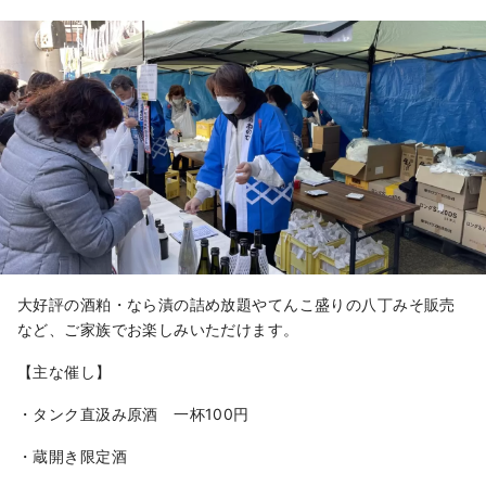
酒「白老」を、よりおいしく、より愉
しく味わっていただくため、作陶家と
のコラボレーションによる４種類の酒
器をつくりました。ツアーでは、味わ
いの異なるお酒と、それぞれの個性を
引き出す酒器のペアリングをお楽しみ
いただけます。
大好評の酒粕・なら漬の詰め放題やてんこ盛りの八丁みそ販売
など、ご家族でお楽しみいただけます。
【主な催し】
・タンク直汲み原酒 一杯100円
・蔵開き限定酒