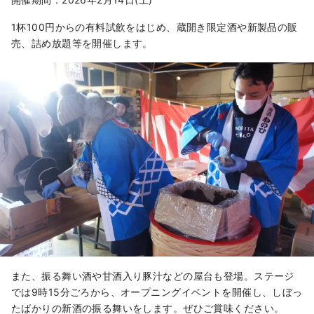
醇で旨味豊かな地酒を造り続けていま
1杯100円からの有料試飲をはじめ、蔵開き限定酒や新製品の販
す。米の旨さを引き出し、雑味を出さ
売、詰め放題等を開催します。
ないようにするには、古いけれど伝統
の方法が一番と考えているからです。

酒づくりに欠かせない仕込み水は、創
業時より、蔵から2キロメートルも離
れた丘に湧き出る清水を自家水道を作
り酒蔵にある井戸まで引いてきていま
す。

知多半島という発酵食文化圏の地酒と
して、自然と調和しながら、料理を引
き立て食に寄り添うお酒造りに信念を
もって取り組んでいます。

原料・製法・道具にもこだわり、丁寧
に丹精込めてつくるお酒づくりについ
また、振る舞い酒や甘酒入り豚汁などの屋台も登場。ステージ
ては、ぜひ、試飲も楽しめる酒蔵見学
では9時15分ごろから、オープニングイベントを開催し、しぼっ
ツアーで体験してください。常滑の地
たばかりの新酒の振る舞いをします。ぜひご賞味ください。