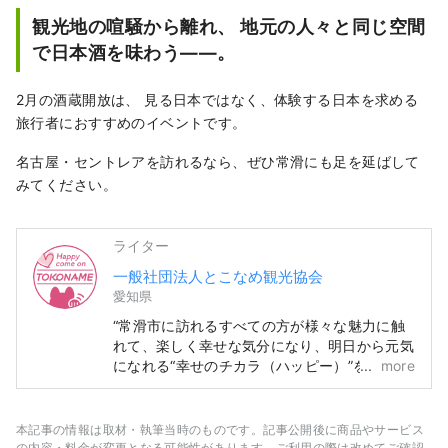
彼は造り酒屋の15代当主として生まれ
観光地の喧騒から離れ、 地元の人々と同じ空間
世界に新しいビジネスと文化をもたら
で日本酒を味わう――。
せました。

その「縁」づくりを支えたのが妻良子
2月の酒蔵開放は、 見る日本ではなく、体験する日本を求める
の「おもてなしの心」です。

旅行者におすすめのイベントです。
この「盛田昭夫塾」では二人が残した
公私にわたる数々の品を展示し、その
名古屋・セントレアを訪れるなら、ぜひ常滑にも足を延ばして
功績を伝えます。
みてください。
ライター
一般社団法人とこなめ観光協会
愛知県
“常滑市に訪れるすべての方が様々な魅力に触
れて、楽しく幸せな気分になり、明日から元気
になれる“幸せのチカラ（ハッピー）”を持って
more
帰ってほしい“という想いが込めた「Happy
Come On TOKONAME（ハッピーカモントコ
ナメ）」をキーワードに観光PRを行っていま
本記事の情報は取材・執筆当時のものです。記事公開後に商品やサービス
す。
の内容・料金が変更となる可能性があります。ご利用の際は改めてご確認