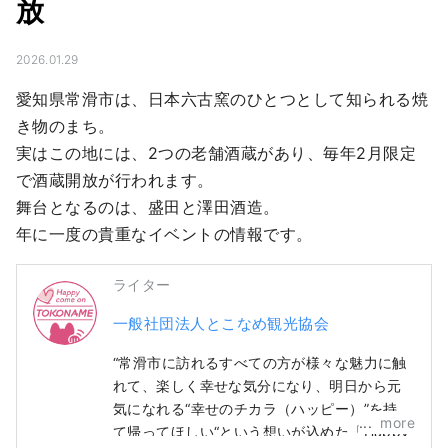
放
2026.01.29
愛知県常滑市は、日本六古窯のひとつとして知られる焼
き物のまち。

実はこの地には、2つの老舗酒蔵があり、毎年2月限定
で酒蔵開放が行われます。

舞台となるのは、盛田と澤田酒造。

年に一度の貴重なイベントの情報です。
ライター
一般社団法人とこなめ観光協会
“常滑市に訪れるすべての方が様々な魅力に触
れて、楽しく幸せな気分になり、明日から元
気になれる“幸せのチカラ（ハッピー）”を持っ
more
て帰ってほしい“という想いが込めた「Happy