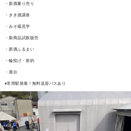
・新酒量り売り
・きき酒講座
・みそ蔵見学
・新商品試飲販売
・新酒ふるまい
・輪投げ・射的
・屋台
♦常滑駅発着！無料送迎バスあり