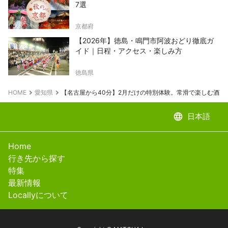
7選
京都府
【2026年】徳島・鳴門市阿波おどり徹底ガ
イド｜日程・アクセス・楽しみ方
徳島県
HOME
愛知県
【名古屋から40分】2月だけの特別体験。常滑で楽しむ酒蔵
language
日本語
Home
行き先から探す
特集
最新情報
Locallyについて