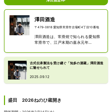
澤田酒造HP
澤田酒造
〒479-0818 愛知県常滑市古場町4丁目10番地
澤田酒造は、常滑焼で知られる愛知県
常滑市で、江戸末期の嘉永元年
（1848年）に創業した歴史ある酒蔵
です。代表銘柄は「白老（はくろ
う）」。蔵名には、「お米を丁寧に白
古式伝承製法を受け継ぐ「知多の酒蔵」澤田酒造
く磨く」「お客様の健康長寿を願う」
に魅せられて
「老練な酒造りを追求する」という想
2025.09.12
いが込められています。常滑のある知
多半島は、海産物や農畜産物の他に、
酒・味噌・酢・たまり醤油など醸造文
化が盛んな地域です。澤田酒造は地元
盛田 2026ねのひ蔵開き
の豊かな食文化を支えるため、地元の
酒米、湧き水を使い、普通酒から大吟
醸まで伝統的な木の道具を用いて、濃
開催期間：2026年2月14日(土)