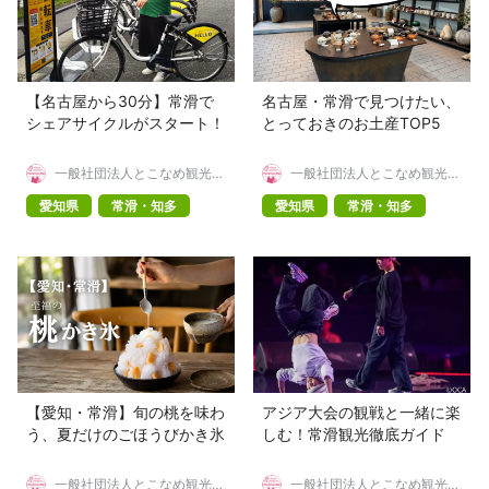
【名古屋から30分】常滑で
名古屋・常滑で見つけたい、
シェアサイクルがスタート！
とっておきのお土産TOP5
一般社団法人とこなめ観光協
一般社団法人とこなめ観光協
会
会
愛知県
常滑・知多
愛知県
常滑・知多
【愛知・常滑】旬の桃を味わ
アジア大会の観戦と一緒に楽
う、夏だけのごほうびかき氷
しむ！常滑観光徹底ガイド
一般社団法人とこなめ観光協
一般社団法人とこなめ観光協