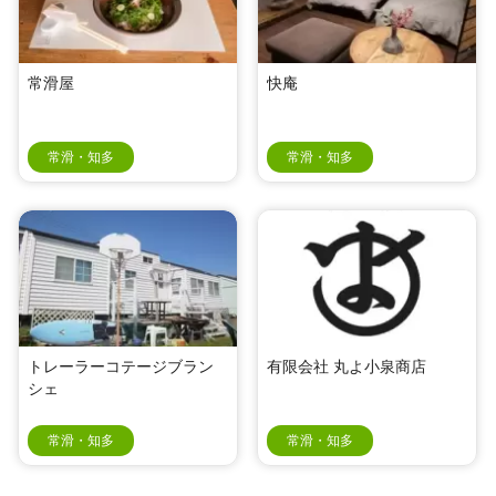
常滑屋
快庵
常滑・知多
常滑・知多
トレーラーコテージブラン
有限会社 丸よ小泉商店
シェ
常滑・知多
常滑・知多