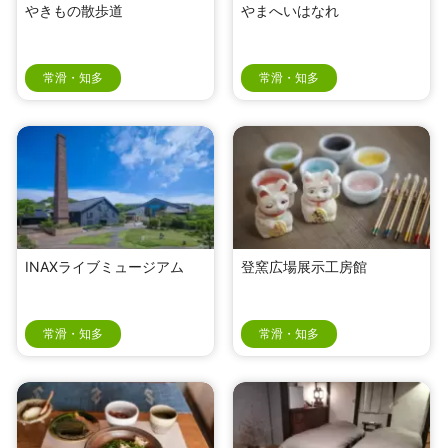
やきもの散歩道
やまへいはなれ
常滑・知多
常滑・知多
INAXライブミュージアム
登窯広場展示工房館
常滑・知多
常滑・知多