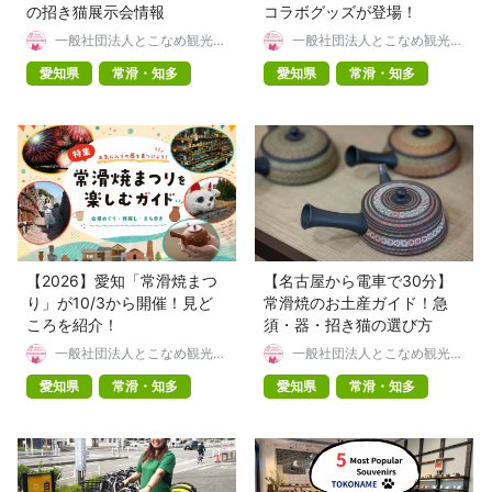
の招き猫展示会情報
コラボグッズが登場！
一般社団法人とこなめ観光協
一般社団法人とこなめ観光協
会
会
愛知県
常滑・知多
愛知県
常滑・知多
【2026】愛知「常滑焼まつ
【名古屋から電車で30分】
り」が10/3から開催！見ど
常滑焼のお土産ガイド！急
ころを紹介！
須・器・招き猫の選び方
一般社団法人とこなめ観光協
一般社団法人とこなめ観光協
会
会
愛知県
常滑・知多
愛知県
常滑・知多