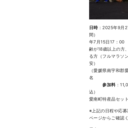
日時
：2025年9
年7
齢が18歳以上の方
る方（フルマラソ
（愛媛県
名
参加料
：11
愛南町特産品セッ
※上記の日程や応募
ページからご確認