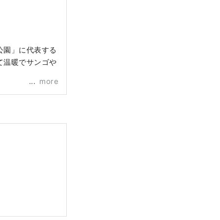
公園」に代表する
て温暖でサンゴや
more