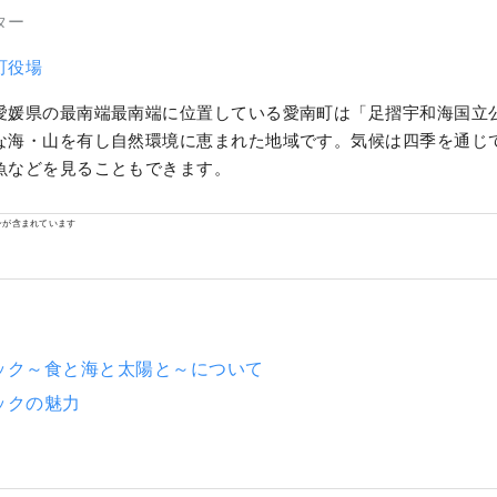
ター
町役場
愛媛県の最南端最南端に位置している愛南町は「足摺宇和海国立
な海・山を有し自然環境に恵まれた地域です。気候は四季を通じ
魚などを見ることもできます。
ンが含まれています
ック～食と海と太陽と～について
ックの魅力