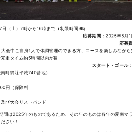
月27日（土）7時から16時まで（制限時間9時
間）
応募期間
：2025年5月
月15日17：00
応募
、大会中ご自身1人で体調管理のできる方、コースを楽しみなが
ン完走タイム約5時間以内が目
安）
スタート・ゴール
南宇和郡愛南町御荘平城740番地
,000円（保険料
込
ト及び大会リストバンド
期間は2025年のものであるため、その年のものは各年の愛南マ
ください！