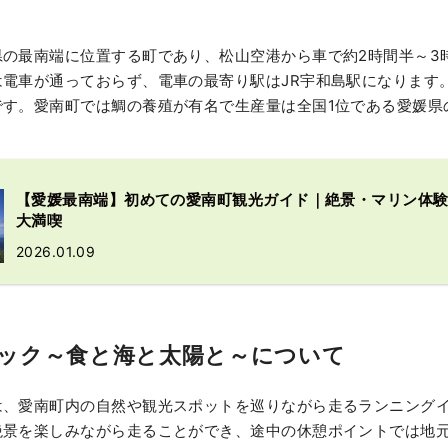
県の最南端に位置する町であり、松山空港から車で約2時間半～3
は電車が通っておらず、電車の最寄り駅はJR宇和島駅になります
す。愛南町では鯛の養殖が有名で生産量は全国1位である愛媛県
【愛媛最南端】初めての愛南町観光ガイド｜絶景・マリン体
大満喫
2026.01.09
ック～食と海と太陽と～について
は、愛南町内の自然や観光スポットを巡りながら走るランニング
絶景を楽しみながら走ることができ、途中の休憩ポイントでは地