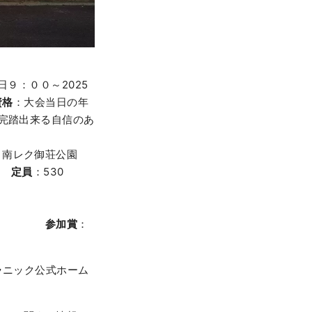
1日９：００～2025
資格
：大会当日の年
ら完踏出来る自信のあ
：南レク御荘公園
）
定員
：530
）
参加賞
：
ラニック公式ホーム