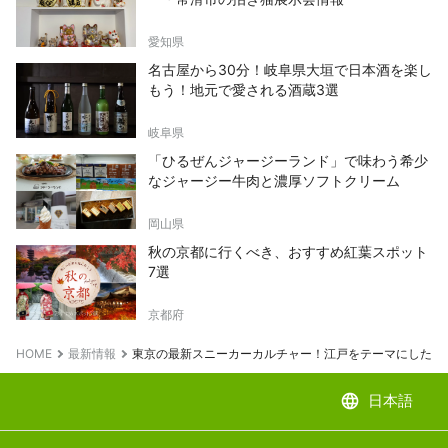
愛知県
名古屋から30分！岐阜県大垣で日本酒を楽し
もう！地元で愛される酒蔵3選
岐阜県
「ひるぜんジャージーランド」で味わう希少
なジャージー牛肉と濃厚ソフトクリーム
岡山県
秋の京都に行くべき、おすすめ紅葉スポット
7選
京都府
HOME
最新情報
東京の最新スニーカーカルチャー！江戸をテーマにした洗練空
language
日本語