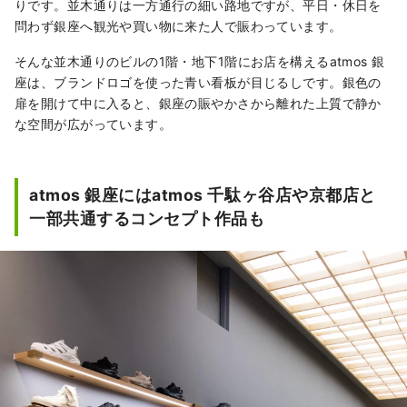
りです。並木通りは一方通行の細い路地ですが、平日・休日を
問わず銀座へ観光や買い物に来た人で賑わっています。
そんな並木通りのビルの1階・地下1階にお店を構えるatmos 銀
座は、ブランドロゴを使った青い看板が目じるしです。銀色の
扉を開けて中に入ると、銀座の賑やかさから離れた上質で静か
な空間が広がっています。
atmos 銀座にはatmos 千駄ヶ谷店や京都店と
一部共通するコンセプト作品も