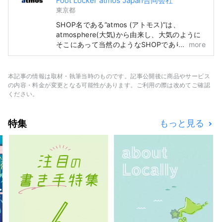
Foot Locker atmos Japan合同会社
東京都
SHOP名である”atmos (アトモス)”は、
atmosphere(大気)から由来し、大気のように
そこにあって当然のようなSHOPでありた
more
い。“atmos”は、2000年、東京・原宿にヘッ
ドショップをオープン。ファッションとしての
スニーカーをテーマに、店内はスニーカーウォ
本記事の情報は取材・執筆当時のものです。記事公開後に商品やサービス
ールを設置。ナショナルブランドとのコラボレ
の内容・料金が変更となる可能性があります。ご利用の際は改めてご確認
ーションやエクスクルーシブモデルをはじめ、
ください。
最新プロダクトのテストローンチやマーケティ
ングなど東京のスニーカーカルチャーを世界に
特集
もっと見る
向けて発信しています。