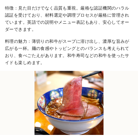
や、訪日旅行者におすすめのグルメ体験をご
特徴：見た目だけでなく品質も重視。厳格な認証機関のハラル
紹介。日本旅行をより豊かにする“食の体験”を
認証を受けており、材料選定や調理プロセスが厳格に管理され
世界の皆さまに発信していきます。
ています。英語での説明やメニュー表記もあり、安心してオー
ダーできます。
料理の魅力：薄切りの和牛がスープに溶け出し、濃厚な旨みが
広がる一杯。麺の食感やトッピングとのバランスも考えられて
おり、食べごたえがあります。和牛寿司などの和牛を使ったサ
イドも楽しめます。