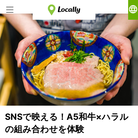
language
SNSで映える！A5和牛×ハラル
の組み合わせを体験