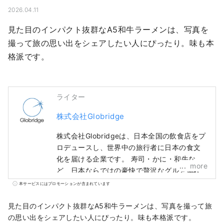
2026.04.11
見た目のインパクト抜群なA5和牛ラーメンは、写真を
撮って旅の思い出をシェアしたい人にぴったり。味も本
格派です。
ライター
株式会社Globridge
株式会社Globridgeは、日本全国の飲食店をプ
ロデュースし、世界中の旅行者に日本の食文
化を届ける企業です。 寿司・かに・和牛な
more
ど、日本ならではの豪快で贅沢なグルメ体験
を、多くの方に安心して楽しんでいただける
本サービスにはプロモーションが含まれています
よう、ハラール対応や多言語サポートを整え
た店舗運営を行っています。 このアカウント
見た目のインパクト抜群なA5和牛ラーメンは、写真を撮って旅
では、Globridgeが手がけるレストラン情報
の思い出をシェアしたい人にぴったり。味も本格派です。