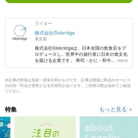
ライター
株式会社Globridge
東京都
株式会社Globridgeは、日本全国の飲食店をプ
ロデュースし、世界中の旅行者に日本の食文化
を届ける企業です。 寿司・かに・和牛など、
more
日本ならではの豪快で贅沢なグルメ体験を、多
くの方に安心して楽しんでいただけるよう、ハ
ラール対応や多言語サポートを整えた店舗運営
本記事の情報は取材・執筆当時のものです。記事公開後に商品やサービス
を行っています。 このアカウントでは、
の内容・料金が変更となる可能性があります。ご利用の際は改めてご確認
Globridgeが手がけるレストラン情報や、訪日
ください。
旅行者におすすめのグルメ体験をご紹介。日本
旅行をより豊かにする“食の体験”を世界の皆さ
特集
もっと見る
まに発信していきます。