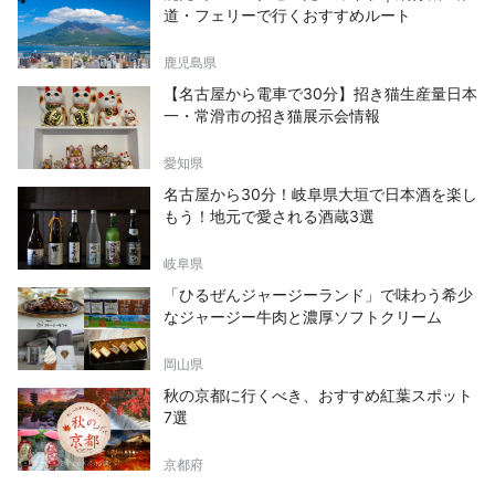
道・フェリーで行くおすすめルート
鹿児島県
【名古屋から電車で30分】招き猫生産量日本
一・常滑市の招き猫展示会情報
愛知県
名古屋から30分！岐阜県大垣で日本酒を楽し
もう！地元で愛される酒蔵3選
岐阜県
「ひるぜんジャージーランド」で味わう希少
なジャージー牛肉と濃厚ソフトクリーム
岡山県
秋の京都に行くべき、おすすめ紅葉スポット
7選
京都府