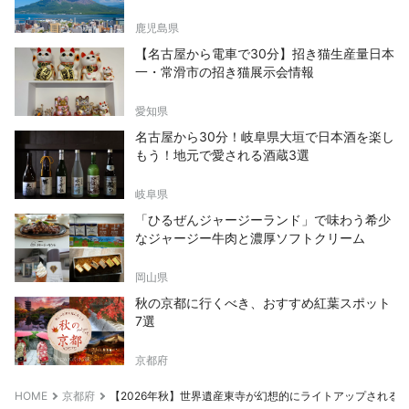
鹿児島県
【名古屋から電車で30分】招き猫生産量日本
一・常滑市の招き猫展示会情報
愛知県
名古屋から30分！岐阜県大垣で日本酒を楽し
もう！地元で愛される酒蔵3選
岐阜県
「ひるぜんジャージーランド」で味わう希少
なジャージー牛肉と濃厚ソフトクリーム
岡山県
秋の京都に行くべき、おすすめ紅葉スポット
7選
京都府
HOME
京都府
【2026年秋】世界遺産東寺が幻想的にライトアップされる