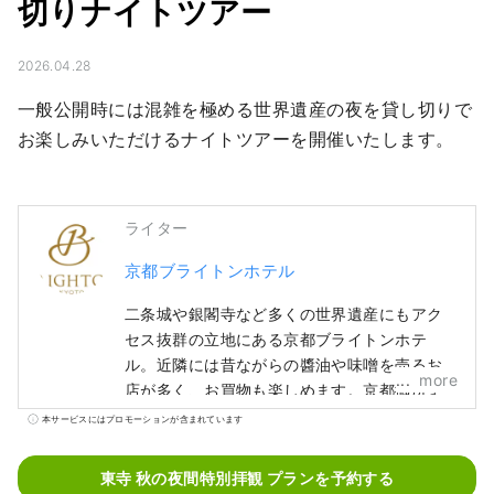
切りナイトツアー
2026.04.28
一般公開時には混雑を極める世界遺産の夜を貸し切りで
お楽しみいただけるナイトツアーを開催いたします。
ライター
京都ブライトンホテル
二条城や銀閣寺など多くの世界遺産にもアク
セス抜群の立地にある京都ブライトンホテ
ル。近隣には昔ながらの醬油や味噌を売るお
more
店が多く、お買物も楽しめます。京都御所ま
では徒歩約5分、朝のウォーキングやランニン
本サービスにはプロモーションが含まれています
グコースにもおすすめです。また、京都をよ
く知るコンシェルジュが常駐しており、観光
東寺 秋の夜間特別拝観 プランを予約する
や食事処、伝統工芸の体験などについても気