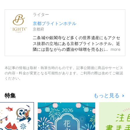
ライター
京都ブライトンホテル
京都府
二条城や銀閣寺など多くの世界遺産にもアクセ
ス抜群の立地にある京都ブライトンホテル。近
隣には昔ながらの醬油や味噌を売るお店が多
more
く、お買物も楽しめます。京都御所までは徒歩
約5分、朝のウォーキングやランニングコース
にもおすすめです。また、京都をよく知るコン
本記事の情報は取材・執筆当時のものです。記事公開後に商品やサービス
シェルジュが常駐しており、観光や食事処、伝
の内容・料金が変更となる可能性があります。ご利用の際は改めてご確認
統工芸の体験などについても気軽に相談できま
ください。
す。桜や紅葉のシーズンには貸切で鑑賞できる
特別なツアーも登場。客室は平均42㎡と大き
特集
もっと見る
なスーツケースがあっても余裕の広さ、ゆった
りくつろげるソファも完備しています。洋食・
鉄板焼・京懐石・中国料理・バーラウンジと館
内のレストランも充実しており、中でも和牛を
目の前で焼き上げるカウンタースタイルの鉄板
焼が人気。グルメや京都らしい体験など、京都