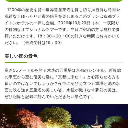
軽に相談できます。桜や紅葉のシーズンには
1200年の歴史を持つ世界遺産東寺を貸し切り拝観待ち時間や
貸切で鑑賞できる特別なツアーも登場。客室
混雑なくゆったりと夜の絶景を楽しめるこのプランは京都ブラ
は平均42㎡と大きなスーツケースがあっても
イトンホテルの一押し企画。2026年10月29日（木）一夜限り
余裕の広さ、ゆったりくつろげるソファも完
の特別なオプショナルツアーです。当日ご宿泊の方は無料で参
備しています。洋食・鉄板焼・京懐石・中国
拝いただけます。18：00～20：00の好きな時間にお向かいく
料理・バーラウンジと館内のレストランも充
ださい。（最終受付は19：30）
実しており、中でも和牛を目の前で焼き上げ
るカウンタースタイルの鉄板焼が人気。グル
美しい夜の景色
メや京都らしい体験など、京都の全てをアレ
ンジ出来るホテルです。
高さ55メートルを誇る木造の五重塔は京都のシンボル。新幹線
の車窓から望む優美な姿に「京都に来た！」と心躍らせる方も
多いのではないでしょうか？夜空にそびえ立つ五重塔と池の水
面に映る逆さ五重塔の美しい姿。水鏡が織りなす夢幻の美は、
ぜひ記憶と記録に刻んでいただきたい景色です。