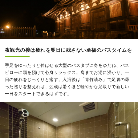
夜観光の後は疲れを翌日に残さない至福のバスタイムを
手足をゆったりと伸ばせる大型のバスタブに身をゆだね、バス
ピローに頭を預けて心身リラックス。肩までお湯に浸かり、一
日の疲れをじっくりと癒す。入浴後は「青竹踏み」で足裏の滞
った巡りを整えれば、翌朝は驚くほど軽やかな足取りで新しい
一日をスタートできるはずです。