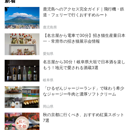
新着
鹿児島へのアクセス完全ガイド｜飛行機・鉄
道・フェリーで行くおすすめルート
鹿児島県
【名古屋から電車で30分】招き猫生産量日本
一・常滑市の招き猫展示会情報
愛知県
名古屋から30分！岐阜県大垣で日本酒を楽し
もう！地元で愛される酒蔵3選
岐阜県
「ひるぜんジャージーランド」で味わう希少
なジャージー牛肉と濃厚ソフトクリーム
岡山県
秋の京都に行くべき、おすすめ紅葉スポット
7選