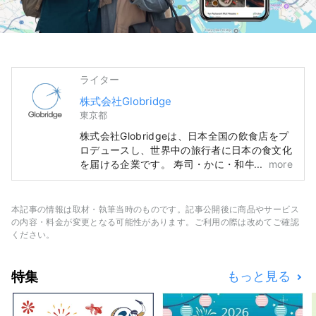
ライター
株式会社Globridge
東京都
株式会社Globridgeは、日本全国の飲食店をプ
ロデュースし、世界中の旅行者に日本の食文化
を届ける企業です。 寿司・かに・和牛など、
more
日本ならではの豪快で贅沢なグルメ体験を、多
くの方に安心して楽しんでいただけるよう、ハ
ラール対応や多言語サポートを整えた店舗運営
本記事の情報は取材・執筆当時のものです。記事公開後に商品やサービス
を行っています。 このアカウントでは、
の内容・料金が変更となる可能性があります。ご利用の際は改めてご確認
Globridgeが手がけるレストラン情報や、訪日
ください。
旅行者におすすめのグルメ体験をご紹介。日本
旅行をより豊かにする“食の体験”を世界の皆さ
特集
もっと見る
まに発信していきます。