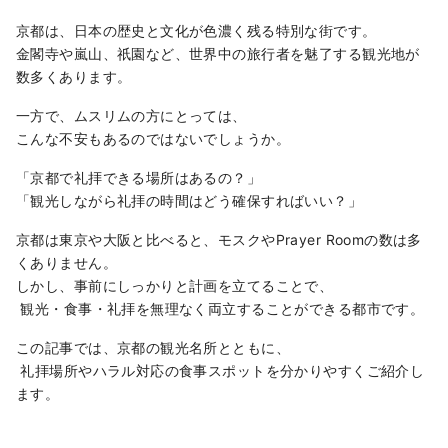
よう、ハラール対応や多言語サポートを整え
た店舗運営を行っています。 このアカウント
京都は、日本の歴史と文化が色濃く残る特別な街です。
では、Globridgeが手がけるレストラン情報
金閣寺や嵐山、祇園など、世界中の旅行者を魅了する観光地が
や、訪日旅行者におすすめのグルメ体験をご
数多くあります。
紹介。日本旅行をより豊かにする“食の体験”を
一方で、ムスリムの方にとっては、
世界の皆さまに発信していきます。
こんな不安もあるのではないでしょうか。
「京都で礼拝できる場所はあるの？」
「観光しながら礼拝の時間はどう確保すればいい？」
京都は東京や大阪と比べると、モスクやPrayer Roomの数は多
くありません。
しかし、事前にしっかりと計画を立てることで、
観光・食事・礼拝を無理なく両立することができる都市です。
この記事では、京都の観光名所とともに、
礼拝場所やハラル対応の食事スポットを分かりやすくご紹介し
ます。