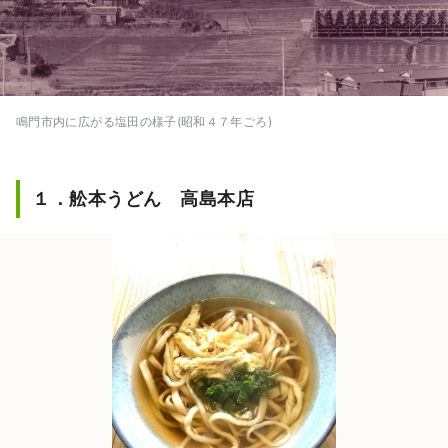
鳴門市内に広がる塩田の様子(昭和４７年ごろ)
１．舩本うどん 高島本店