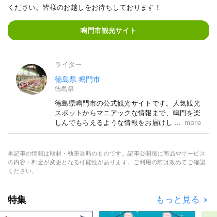
◯阿波踊り人形

ください。皆様のお越しをお待ちしております！
◯渦潮スクリーン

◯すだちくん（承認番号「県民第24-
鳴門市観光サイト
23号」）

〜ご自由に撮影されてくださいね〜

ライター
徳島県 鳴門市
◯皆さまにお会いできるのを「スタ
徳島県
ッフ一同」楽しみにしてお待ちしてお
徳島県鳴門市の公式観光サイトです。人気観光
ります！

スポットからマニアックな情報まで、鳴門を楽
しんでもらえるような情報をお届けします！
more
◼️おがた商店Instagramアカウント

🌊鳴門市ってこんなところ🍠 四国の東玄関。
　@naruto.ogatasyooten
大鳴門橋＆明石海峡大橋で関西圏🚙と繋がって
います。 海🌊あり山🏔ありで自然を満喫！ 世
本記事の情報は取材・執筆当時のものです。記事公開後に商品やサービス
界三大潮流といわれる鳴門の渦潮をはじめ、阿
の内容・料金が変更となる可能性があります。ご利用の際は改めてご確認
波おどり、お遍路などの観光スポットもいっぱ
ください。
いです！
特集
もっと見る