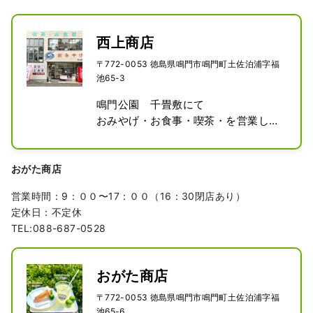
西上商店
〒772-0053 徳島県鳴門市鳴門町土佐泊浦字福
池65-3
鳴門公園　千畳敷にて

おみやげ・お食事・喫茶・を営業して
います。

大鳴門橋を眺めながら

鳴門のソウルフード！鳴ちゅるうど
おがた商店
ん、

営業時間：9：００〜17：００（16：30閉店あり）
渦潮にもまれたわかめがたっぷり入っ
定休日：不定休
た

TEL:088-687-0528
名物わかめうどんをぜひご賞味くださ
い。

1階売店では漁師さん直送の渦潮にも
おがた商店
まれたおいしいわかめを販売してま
す。
〒772-0053 徳島県鳴門市鳴門町土佐泊浦字福
池65-6