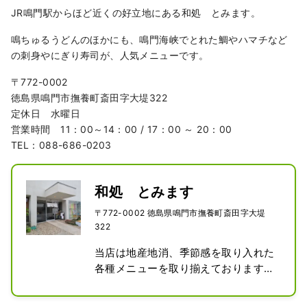
JR鳴門駅からほど近くの好立地にある和処 とみます。
鳴ちゅるうどんのほかにも、鳴門海峡でとれた鯛やハマチなど
の刺身やにぎり寿司が、人気メニューです。
〒772-0002
徳島県鳴門市撫養町斎田字大堤322
定休日 水曜日
営業時間 11：00～14：00 / 17：00 ～ 20：00
TEL：088-686-0203
和処 とみます
〒772-0002 徳島県鳴門市撫養町斎田字大堤
322
当店は地産地消、季節感を取り入れた
各種メニューを取り揃えております。

ソウルフード、鳴門うどんから鳴門海
峡の鳴門鯛や海峡ハマチなどの刺身や