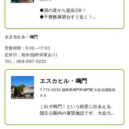
●渦の道から徒歩2分！

●千畳敷展望台すぐ近く！

●「すだちくん＆渦潮スクリーン」が
目印！

エスカヒル・鳴門
当店は、創業５０年の【みやげ物店】
営業時間：9:00～17:00
です。【カフェ】も営んでおります。

定休日：無休(臨時休業あり)
TEL：088-687-0222
【みやげ物店】

徳島の特産品「鳴門海峡産わかめ」
「徳島特産すだち」「なると金時芋」
エスカヒル・鳴門
「藍染」「大谷焼」などを多数取り揃
えております。

〒772-0053 徳島県鳴門市鳴門町土佐泊浦福池
６５
可愛いご当地キーホルダーや小物た
ち。美味しいと評判のお菓子も沢山ご
これぞ鳴門！という絶景に出会える、
用意しています！

国立公園内の展望施設です。大迫力の
長いエスカレーターを使って、誰でも
【カフェ】

簡単にアクセス可能。
