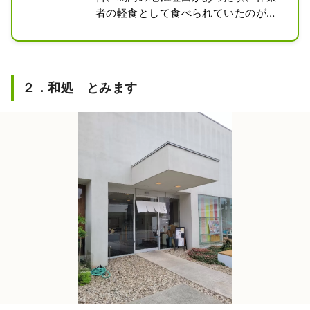
者の軽食として食べられていたのが鳴
門うどんの発祥。特徴的な細くて不揃
いな手打ち麺は家庭で作られていた頃
の名残り。昆布と削り節のシンプルで
雑味のない出汁がよく絡むのもこの麺
２．和処 とみます
ならでは。これこそ鳴門うどんという
味を是非ご賞味あれ。

サイドメニューには、人気のちくわ天
ぷら、手作りコロッケ、おでんなど。
お好みに合わせてお楽しみください。