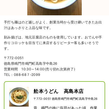
手打ち麺はのど越しがよく、創業当時から受け継いできたお出
汁はあっさりと上品な味です。
刻み揚げは、地元豆腐店のものを使用しています。おでんや手
作りコロッケを目当てに来店するリピーター客も多いそうで
す。
〒772-0051
徳島県鳴門市鳴門町高島字中島26
営業時間 10:30～14:00(売り切れ次第終了)
TEL：088‐68７‐2099
舩本うどん 高島本店
〒772-0051 徳島県鳴門市鳴門町高島字中島26
昔、鳴門の地に塩田があった頃、作業