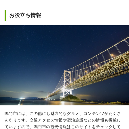
イートインスペースは２６席ほどあり
鳴門・徳島の美味しいものが気軽に味
ます。

わえるカフェと、見るだけでも楽しい
「徳島ラーメン」「なるちゅるうど
お役立ち情報
ショップも併設。

ん」などの軽食や、ご当地グルメのフ
当店で鳴門を五感で味わってくださ
ァーストフードなど。「竹ちくわ」の
い！
実演販売では、その場で焼きたての熱
アツを召し上がれますよ！

「わかめソフト」「鳴門金時いもジェ
ラート」「すだちソーダ」などの当店
自慢のご当地スイーツたちも勢揃い！

＂徳島来たなら「徳島ラーメン」これ
定番！！＂ぜひ、ご賞味ください！

【撮影スポット】

当店では、皆さまのステキな思い出づ
くりのお手伝いとして、撮影スポット
鳴門市には、この他にも魅力的なグルメ、コンテンツがたくさ
をご用意しております！

んあります。交通アクセス情報や宿泊施設などの情報も掲載し
ていますので、鳴門市の観光情報はこのサイトをチェックして