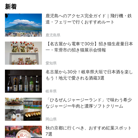
新着
鹿児島へのアクセス完全ガイド｜飛行機・鉄
道・フェリーで行くおすすめルート
鹿児島県
【名古屋から電車で30分】招き猫生産量日本
一・常滑市の招き猫展示会情報
愛知県
名古屋から30分！岐阜県大垣で日本酒を楽し
もう！地元で愛される酒蔵3選
岐阜県
「ひるぜんジャージーランド」で味わう希少
なジャージー牛肉と濃厚ソフトクリーム
岡山県
秋の京都に行くべき、おすすめ紅葉スポット
7選