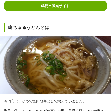
喫！ 世界三大潮流といわれる鳴門の渦潮をは
鳴門市観光サイト
じめ、阿波おどり、お遍路などの観光スポッ
トもいっぱいです！
鳴ちゅるうどんとは
鳴門市は、かつて塩田地帯として栄えていました。
塩田で働いていた人たちが仕事の合間に手早く済ませる食事と