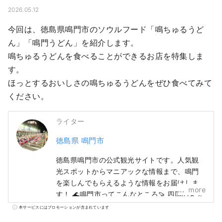
2026.05.12
今回は、徳島県鳴門市のソウルフード「鳴ちゅるうど
ん」「鳴門うどん」を紹介します。

鳴ちゅるうどんを食べることができるお店を特集しま
す。

ほっとするおいしさの鳴ちゅるうどんをぜひ食べてみて
ください。
ライター
徳島県 鳴門市
徳島県鳴門市の公式観光サイトです。人気観
光スポットからマニアックな情報まで、鳴門
を楽しんでもらえるような情報をお届けしま
more
す！ 🌊鳴門市ってこんなところ🍠 四国の東玄
関。大鳴門橋＆明石海峡大橋で関西圏🚙と繋
本サービスにはプロモーションが含まれています
がっています。 海🌊あり山🏔ありで自然を満