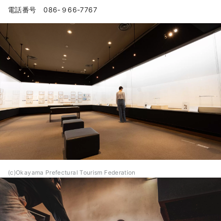
ますが実は鉄筋コンクリート造で、石
電話番号 086-９66-7767
の粉をモルタルに混ぜており、左官技
術によって施されています。

館内撮影不可
(c)Okayama Prefectural Tourism Federation