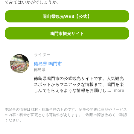
てみてはいかがでしょうか。
岡山県観光WEB【公式】
鳴門市観光サイト
ライター
徳島県 鳴門市
徳島県
徳島県鳴門市の公式観光サイトです。人気観光
スポットからマニアックな情報まで、鳴門を楽
しんでもらえるような情報をお届けします！
more
🌊鳴門市ってこんなところ🍠 四国の東玄関。
大鳴門橋＆明石海峡大橋で関西圏🚙と繋がって
います。 海🌊あり山🏔ありで自然を満喫！ 世
本記事の情報は取材・執筆当時のものです。記事公開後に商品やサービス
界三大潮流といわれる鳴門の渦潮をはじめ、阿
の内容・料金が変更となる可能性があります。ご利用の際は改めてご確認
波おどり、お遍路などの観光スポットもいっぱ
ください。
いです！