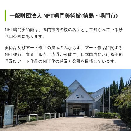
世界26カ国、190余の美術館が所蔵す
る古代から現代までの西洋名画1,000
一般財団法人 NFT鳴門美術館(徳島・鳴門市)
余点を、陶板で原寸大に再現。美術教
育施設としても観光スポットとしても
NFT鳴門美術館は、鳴門市内の桜の名所として知られている妙
最適の施設です。

見山公園にあります。
※画像は大塚国際美術館の展示作品を
撮影したものです。
美術品及びアート作品の展示のみならず、アート作品に関する
NFT発行、審査、販売、流通が可能で、日本国内における美術
品及びアート作品のNFT化の普及と発展を目指しています。