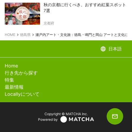
秋の京都に行くべき、おすすめ紅葉スポット
7選
京都府
HOME
徳島県
瀬戸内アート・文化旅：徳島・鳴門と岡山 アートと文化に
language
日本語
Home
行き先から探す
特集
最新情報
Locallyについて
Copyright © MATCHA Inc.
Powered by