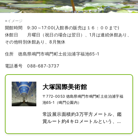
※イメージ
開館時間 9:30～17:00(入館券の販売は１６：００まで)
休館日 月曜日（祝日の場合は翌日）、1月は連続休館あり、
その他特別休館あり、8月無休
住所 徳島県鳴門市鳴門町土佐泊浦字福池65-1
電話番号 088-687-3737
大塚国際美術館
〒772-0053 徳島県鳴門市鳴門町土佐泊浦字福
池65-1（鳴門公園内）
常設展示面積約3万平方メートル、鑑
賞ルート約4キロメートルという、国
内最大規模を誇る世界で類を見ない、
陶板名画美術館。
