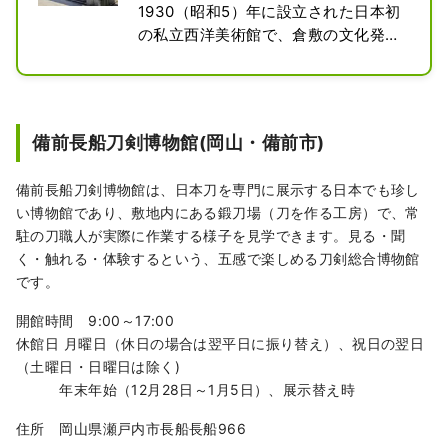
1930（昭和5）年に設立された日本初
の私立西洋美術館で、倉敷の文化発展
に貢献した事業家・大原孫三郎によっ
て創立されました。本館にはエル・グ
レコ作『受胎告知』、クロード・モネ
作『睡蓮』、ルノワール、ゴーギャン
備前長船刀剣博物館(岡山・備前市)
など、有名な西洋の名画が数多く展示
されています。ほかにも、エジプト古
備前長船刀剣博物館は、日本刀を専門に展示する日本でも珍し
代美術、西洋現代美術、日本近代・現
い博物館であり、敷地内にある鍛刀場（刀を作る工房）で、常
代美術など約3,000点の美術品を収
駐の刀職人が実際に作業する様子を見学できます。見る・聞
蔵。

く・触れる・体験するという、五感で楽しめる刀剣総合博物館
です。
【大原美術館の建物について】

設計者の薬師寺主計は、設立者である
開館時間 9:00～17:00
大原孫三郎が社長を務める倉敷絹織株
休館日 月曜日（休日の場合は翌平日に振り替え）、祝日の翌日
式会社に入り、大原の片腕として同社
（土曜日・日曜日は除く)
や大原家が関係する数多くの建築物を
年末年始（12月28日～1月5日）、展示替え時
手がけました。

玄関の巨大な柱は、一見大理石に見え
住所 岡山県瀬戸内市長船長船966