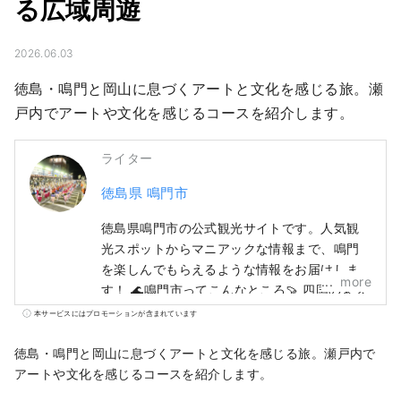
る広域周遊
2026.06.03
徳島・鳴門と岡山に息づくアートと文化を感じる旅。瀬
戸内でアートや文化を感じるコースを紹介します。
ライター
徳島県 鳴門市
徳島県鳴門市の公式観光サイトです。人気観
光スポットからマニアックな情報まで、鳴門
を楽しんでもらえるような情報をお届けしま
more
す！ 🌊鳴門市ってこんなところ🍠 四国の東玄
関。大鳴門橋＆明石海峡大橋で関西圏🚙と繋
本サービスにはプロモーションが含まれています
がっています。 海🌊あり山🏔ありで自然を満
喫！ 世界三大潮流といわれる鳴門の渦潮をは
徳島・鳴門と岡山に息づくアートと文化を感じる旅。瀬戸内で
じめ、阿波おどり、お遍路などの観光スポッ
アートや文化を感じるコースを紹介します。
トもいっぱいです！