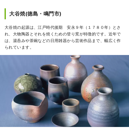
るNFT発行、審査、販売、流通が可能
で、日本国内における美術品及びアー
大谷焼(徳島・鳴門市)
ト作品のNFT化の普及と発展を目指し
ている。
大谷焼の起源は、江戸時代後期 安永９年（１７８０年）とさ
れ、大物陶器とそれを焼くための登り窯が特徴的です。近年で
は、湯呑みや茶碗などの日用雑器から芸術作品まで、幅広く作
られています。