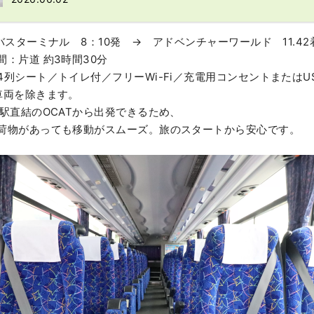
Tバスターミナル 8：10発 → アドベンチャーワールド 11.42
間：片道 約3時間30分
4列シート／トイレ付／フリーWi-Fi／充電用コンセントまたはUSB
車両を除きます。
波駅直結のOCATから出発できるため、
荷物があっても移動がスムーズ。旅のスタートから安心です。