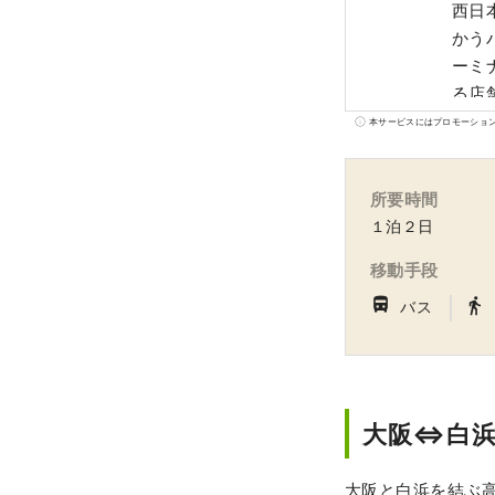
西日
かう
ーミ
る店
てい
本サービスにはプロモーショ
える
所要時間
１泊２日
移動手段
｜
directions_bus_filled
directions_walk
バス
大阪⇔白浜
大阪と白浜を結ぶ高