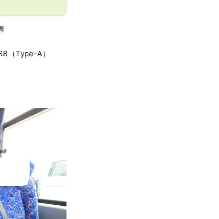
着
（Type-A）