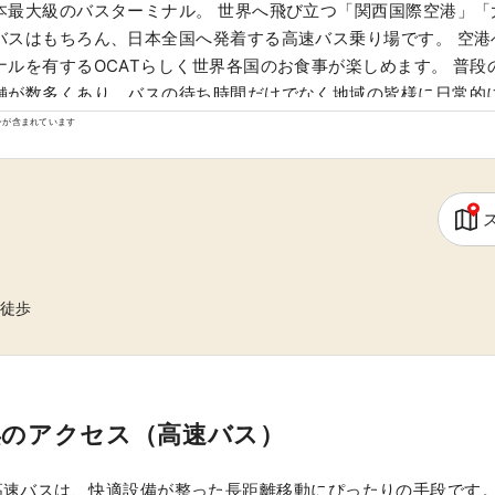
本最大級のバスターミナル。 世界へ飛び立つ「関西国際空港」「
バスはもちろん、日本全国へ発着する高速バス乗り場です。 空港
ナルを有するOCATらしく世界各国のお食事が楽しめます。 普段
舗が数多くあり、バスの待ち時間だけでなく地域の皆様に日常的
ます。 OCAT地下1階、大きな球体が陽の光を受けて輝く「ポン
ンが含まれています
吹き抜けのスペースは、幅広い世代に憩いの場として利用されて
徒歩
のアクセス（高速バス）
速バスは、快適設備が整った長距離移動にぴったりの手段です。（