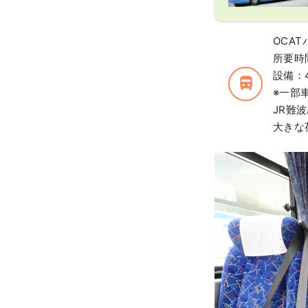
OCA
所要時
設備：
directions_bus_filled
※一部
JR難
大きな