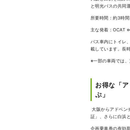
と明光バスの共同
所要時間：約3時間
主な発着：OCAT 
バス車内にトイレ、
載しています。長
※一部の車両では、
お得な「ア
ぷ」
大阪からアドベン
証」、さらに白浜
企画乗車券の有効