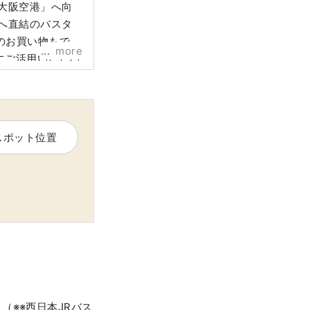
大阪空港」へ向
へ直結のバスタ
のお買い物もでき
more
にご活用いただい
テ広場」青空が見
います。
スポット位置
※※西日本JRバス