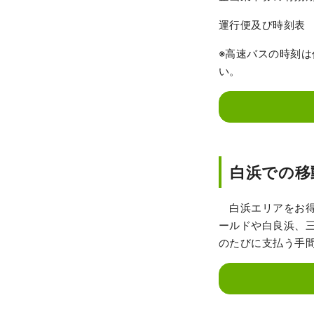
運行便及び時刻
※高速バスの時刻
い。
白浜での移
白浜エリアをお得
ールドや白良浜、
のたびに支払う手