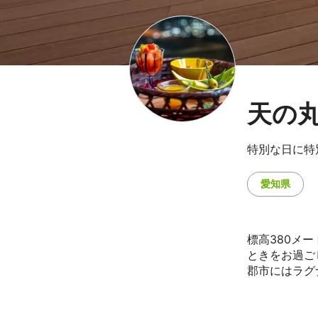
天の
特別な日に特
愛知県
標高380メ
ときをお過ご
郡市にはラグ