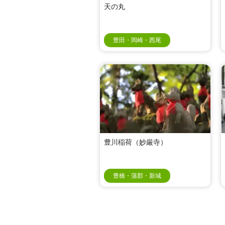
天の丸
豊田・岡崎・西尾
豊川稲荷（妙厳寺）
豊橋・蒲郡・新城