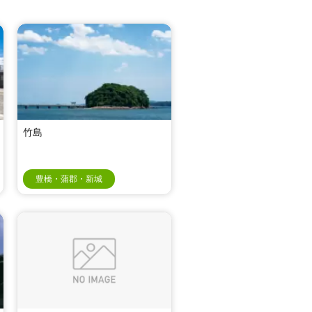
竹島
豊橋・蒲郡・新城