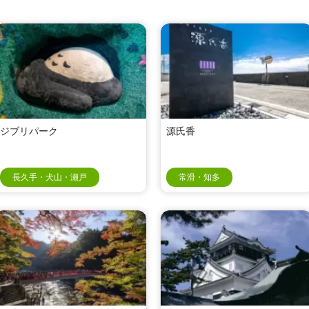
ジブリパーク
源氏香
長久手・犬山・瀬戸
常滑・知多