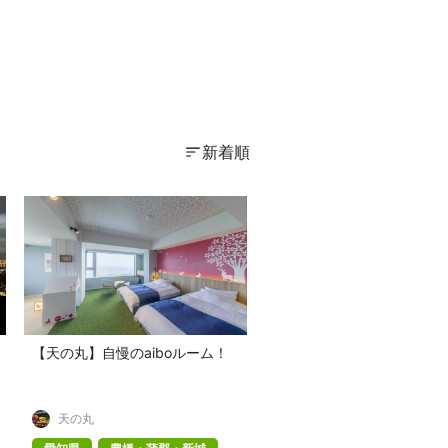
新着順
【天の丸】自慢のaiboルーム！
天の丸