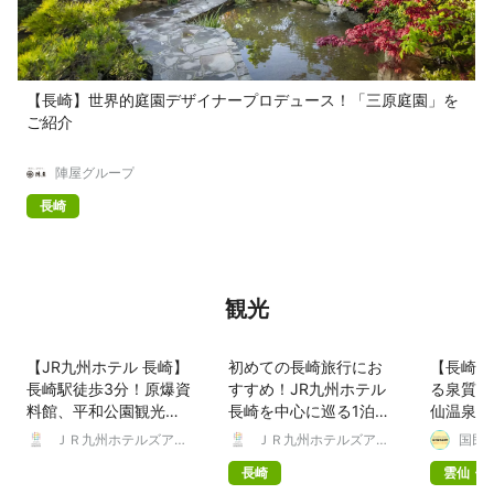
【長崎】世界的庭園デザイナープロデュース！「三原庭園」を
ご紹介
陣屋グループ
長崎
観光
【JR九州ホテル 長崎】
初めての長崎旅行にお
【長崎】
長崎駅徒歩3分！原爆資
すすめ！JR九州ホテル
る泉質を
料館、平和公園観光に
長崎を中心に巡る1泊2
仙温泉と
も便利
日モデルプラン
こう！
ＪＲ九州ホテルズアン
ＪＲ九州ホテルズアン
国民
ドリゾーツ株式会社
ドリゾーツ株式会社
長崎
雲仙・