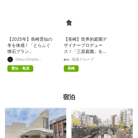
食
【2025年】長崎雲仙の
【長崎】世界的庭園デ
冬を体感！「とらふぐ
ザイナープロデュー
懐石プラン」
ス！「三原庭園」をご
紹介
Onko Chishin
陣屋グループ
Destination Hotels &
Resorts
雲仙・島原
長崎
宿泊