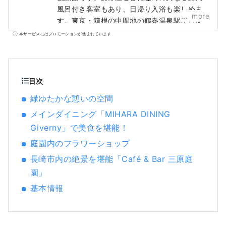
風呂付き客室もあり、日帰り入浴も楽しめま
more
す。東京・箱根の中間地の鶴巻温泉駅から徒
歩5分、アクセスも抜群です。 陣屋グループ
本サービスにはプロモーションが含まれています
が展開するブランド「緑屋」は、世界的庭園
デザイナー石原和幸氏とコラボした旅館、ホ
テルです。 緑屋施設 ・湯村温泉 緑屋 兵庫県
北部但馬地方湯村温泉にある旅館「湯村温泉
目次
緑屋」は世界的庭園デザイナー石原和幸プロ
緑ゆたかな憩いの空間
デュース。貸切庭園付露天風呂や木の温もり
メインダイニング「MIHARA DINING
あふれる客室、会議室、キッズルームがござ
います。館内の至る所に植物や花が溢れ、緑
Giverny」で美食を堪能！
あふれる空間です。2023年7月にミキハウス
庭園内のフラワーショップ
総研「ウエルカムベビーの宿」認定。赤ちゃ
長崎市内の絶景を堪能「Café & Bar 三原庭
ん・お子様連れも安心してお寛ぎいただけま
す。 公式HP：https://www.midoriya-
園」
ryokan.jp/yumura/ 兵庫県美方郡新温泉町湯
基本情報
1326 ・別所温泉 緑屋 長野県上田市別所温泉
に2023年8月グランドオープン。世界的庭園
デザイナー石原和幸氏監修。石原氏が英国チ