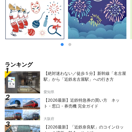
金メダルを受賞した庭園を再現。四季折々の庭
園風景が楽しめる、内湯と露天風呂がセットに
なった３つの貸切専用風呂は源泉かけ流しでお
楽しみいただけます。夕食は季節会席をご用
意。 緑に囲まれた空間で過ごす、極上の”くつ
ろぎ時間”。ご家族や仲間と訪れるのはもちろ
ん、一人旅にもおすすめです。 公式HP：
https://www.midoriya-ryokan.jp/bessho/ 長
野県上田市別所温泉225 陣屋グループでは、
日本全国の旅館の経営改革と地方創生に貢献す
る事業を幅広く展開しています。 ■陣屋コネ
ランキング
クト事業 ホテル・旅館向けクラウドアプリケ
【絶対迷わない／徒歩５分】新幹線「名古屋
ーションの開発・販売・サポート
駅」から「近鉄名古屋駅」への行き方
https://www.jinya-connect.com/ ■里山コネ
クト事業 地域が一体となったおもてなしを実
現するための面的ITソリューションの提供
愛知県
https://satoyama.jinya-connect.com/
【2026最新】近鉄特急券の買い方 ネッ
ト・窓口・券売機 完全ガイド
大阪府
【2026最新】「近鉄奈良駅」のコインロッ