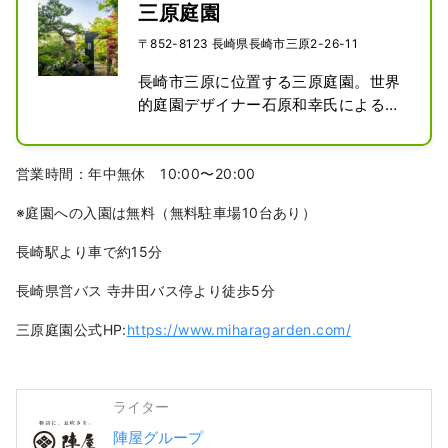
三原庭園
〒852-8123 長崎県長崎市三原2-26-11
長崎市三原に位置する三原庭園。世界
的庭園デザイナー石原和幸氏によるプ
ロデュース。石原氏の故郷 長崎県で作
り続けているオープンガーデンです。

庭園には和・洋と２つの庭だけでな
営業時間：年中無休 10:00〜20:00
く、茶室、レストランカフェ、Bar、
​※庭園への入園は無料​（無料駐車場10台あり）
雑貨店、植物の販売、風景盆栽、ギャ
ラリー、山羊小屋など様々な施設がへ
長崎駅より車で約15分
併設されています。緑ゆたかな憩いの
空間には多くの観光客が訪れていま
​長崎県営バス 寺井田バス停より徒歩5分
す。
三原庭園公式HP:
https://www.miharagarden.com/
ライター
陣屋グループ