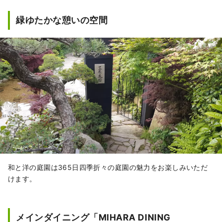
ェルシーフラワーショーで金メダルを受賞し
た庭園を再現。四季折々の庭園風景が楽しめ
緑ゆたかな憩いの空間
る、内湯と露天風呂がセットになった３つの
貸切専用風呂は源泉かけ流しでお楽しみいた
だけます。夕食は季節会席をご用意。 緑に囲
まれた空間で過ごす、極上の”くつろぎ時間”。
ご家族や仲間と訪れるのはもちろん、一人旅
にもおすすめです。 公式HP：
https://www.midoriya-ryokan.jp/bessho/ 長
野県上田市別所温泉225 陣屋グループでは、
日本全国の旅館の経営改革と地方創生に貢献
する事業を幅広く展開しています。 ■陣屋コ
ネクト事業 ホテル・旅館向けクラウドアプリ
ケーションの開発・販売・サポート
https://www.jinya-connect.com/ ■里山コネ
和と洋の庭園は365日四季折々の庭園の魅力をお楽しみいただ
クト事業 地域が一体となったおもてなしを実
けます。
現するための面的ITソリューションの提供
https://satoyama.jinya-connect.com/
メインダイニング「MIHARA DINING