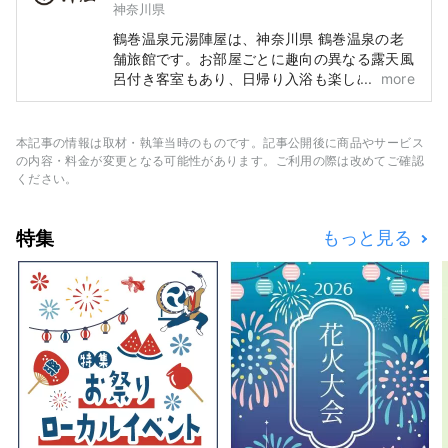
神奈川県
鶴巻温泉元湯陣屋は、神奈川県 鶴巻温泉の老
舗旅館です。お部屋ごとに趣向の異なる露天風
呂付き客室もあり、日帰り入浴も楽しめます。
more
東京・箱根の中間地の鶴巻温泉駅から徒歩5
分、アクセスも抜群です。 陣屋グループが展
開するブランド「緑屋」は、世界的庭園デザイ
本記事の情報は取材・執筆当時のものです。記事公開後に商品やサービス
ナー石原和幸氏とコラボした旅館、ホテルで
の内容・料金が変更となる可能性があります。ご利用の際は改めてご確認
す。 緑屋施設 ・湯村温泉 緑屋 兵庫県北部但
ください。
馬地方湯村温泉にある旅館「湯村温泉 緑屋」
は世界的庭園デザイナー石原和幸プロデュー
特集
もっと見る
ス。貸切庭園付露天風呂や木の温もりあふれる
客室、会議室、キッズルームがございます。館
内の至る所に植物や花が溢れ、緑あふれる空間
です。2023年7月にミキハウス総研「ウエルカ
ムベビーの宿」認定。赤ちゃん・お子様連れも
安心してお寛ぎいただけます。 公式HP：
https://www.midoriya-ryokan.jp/yumura/ 兵
庫県美方郡新温泉町湯1326 ・別所温泉 緑屋
長野県上田市別所温泉に2023年8月グランド
オープン。世界的庭園デザイナー石原和幸氏監
修。石原氏が英国チェルシーフラワーショーで