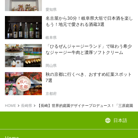
愛知県
名古屋から30分！岐阜県大垣で日本酒を楽し
もう！地元で愛される酒蔵3選
岐阜県
「ひるぜんジャージーランド」で味わう希少
なジャージー牛肉と濃厚ソフトクリーム
岡山県
秋の京都に行くべき、おすすめ紅葉スポット
7選
京都府
HOME
長崎県
【長崎】世界的庭園デザイナープロデュース！「三原庭園」
language
日本語