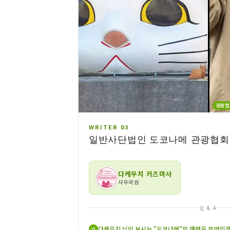
관광협
WRITER 03
일반사단법인 도코나메 관광협회
다케우치 카즈마사
사무국원
Q & A
다케우치 님이 보시는 "도코나메"의 매력은 무엇인가
Q