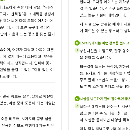
입니다. 오다큐 에이스는 지하상
 과도하게 손을 대지 않은, "일본의
길 수 있습니다. 신주쿠 플래그
"도자기 산책길"은 그 매력을 상징하
감도 높은 시설이 매력입니다.
을 걷다 보면 다음 모퉁이에서는 어
세 시설 모두 방문할 때마다 새
습니다. 걷다 보면 곳곳에 갤러리,
게 해드릴 수 있는 장소라고 생
신만의 마음에 드는 장소를 찾는 즐거
Locally에서는 어떤 정보를 전하
Q
숨쉬어, 어딘가 그립고 마음이 차분
상업시설을 기점으로, 관광 명소
A
붐비지 않기 때문에 조용하고 여유롭
을 전하고 싶습니다.
매력이라고 생각합니다. 인파에 쫓기
퇴근길에 들르는 음식점, 지하상
만남을 즐길 수 있는 "여유 있는 여
등, 실제로 거리를 이용하는 사
고 느낍니다.
주쿠 플래그스만의 트렌드 정보,
도 함께 소개해 드리고 싶습니다
화된 관광 정보는 물론, 실제로 방문하
시설을 방문하기 전에 알아두면 좋은
Q
있는, 여행 중에 도움이 되는 리얼한
오다큐 에이스와 신주쿠 니시구치
A
않고 돌아볼 수 있다는 점이 큰
식 장소를 비롯해, 시가지와 공항 섬을
세 시설을 둘러보면 다양한 목적
이동에 유용한 정보도 여행자에게는 매우
아침·점심·저녁으로 거리의 분위