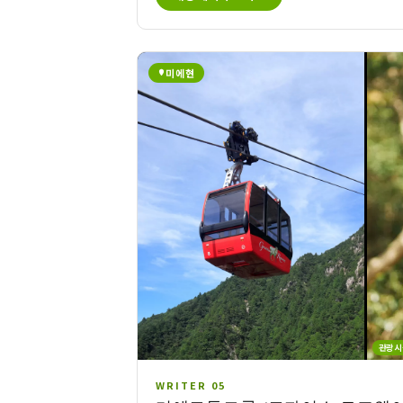
미에현
관광시
WRITER 05