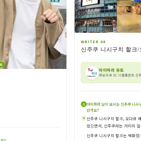
WRITER 04
신주쿠 니시구치 할크
회
아이하라 유토
㈜오다큐 SC 디벨롭먼트 신
아이하라 님이 보시는 신주쿠 니시
Q
인가요?
신주쿠 니시구치 할크, 오다큐 
A
있으면서, 신주쿠라는 거리의 
신주쿠 니시구치 할크는 백화점·
요?