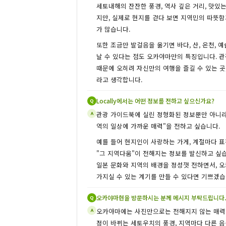
세토내해의 잔잔한 풍경, 역사 깊은 거리, 맛있
지만, 실제로 현지를 걷다 보면 지역민의 따뜻
가 많습니다.
또한 조금만 발걸음을 옮기면 바다, 산, 온천, 예
날 수 있다는 점도 오카야마만의 특징입니다. 
때문에 오히려 자신만의 여행을 즐길 수 있는 곳
라고 생각합니다.
Locally에서는 어떤 정보를 전하고 싶으신가요?
Q
관광 가이드북에 실린 정형화된 정보뿐만 아니라,
A
역의 일상에 가까운 매력"을 전하고 싶습니다.
예를 들어 현지인이 사랑하는 가게, 계절마다 표
"그 지역다움"이 전해지는 정보를 발신하고 싶습
일본 문화와 지역의 배경을 정성껏 전하면서, 
가지실 수 있는 계기를 만들 수 있다면 기쁘겠습
오카야마현을 방문하시는 분께 메시지 부탁드립니다
Q
오카야마에는 사진만으로는 전해지지 않는 매력이
A
정이 바뀌는 세토우치의 풍경, 지역마다 다른 음식