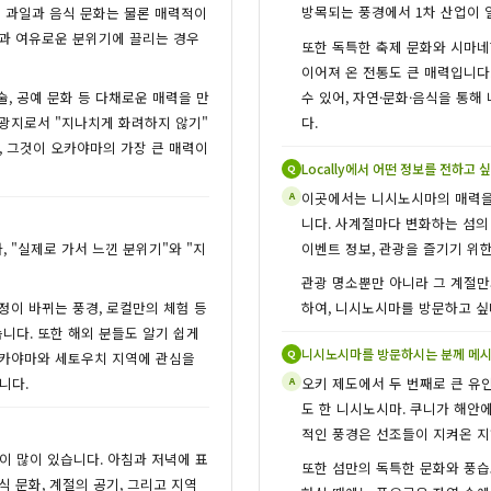
방목되는 풍경에서 1차 산업이 
는 과일과 음식 문화는 물론 매력적이
함과 여유로운 분위기에 끌리는 경우
또한 독특한 축제 문화와 시마네
이어져 온 전통도 큰 매력입니다
수 있어, 자연·문화·음식을 통
술, 공예 문화 등 다채로운 매력을 만
다.
관광지로서 "지나치게 화려하지 않기"
, 그것이 오카야마의 가장 큰 매력이
Locally에서 어떤 정보를 전하고
Q
이곳에서는 니시노시마의 매력을 
A
니다. 사계절마다 변화하는 섬의
이벤트 정보, 관광을 즐기기 위한
 "실제로 가서 느낀 분위기"와 "지
관광 명소뿐만 아니라 그 계절만
하여, 니시노시마를 방문하고 싶
정이 바뀌는 풍경, 로컬만의 체험 등
니다. 또한 해외 분들도 알기 쉽게
니시노시마를 방문하시는 분께 메시
Q
오카야마와 세토우치 지역에 관심을
오키 제도에서 두 번째로 큰 유
니다.
A
도 한 니시노시마. 쿠니가 해안
.
적인 풍경은 선조들이 지켜온 지
 많이 있습니다. 아침과 저녁에 표
또한 섬만의 독특한 문화와 풍습
 문화, 계절의 공기, 그리고 지역