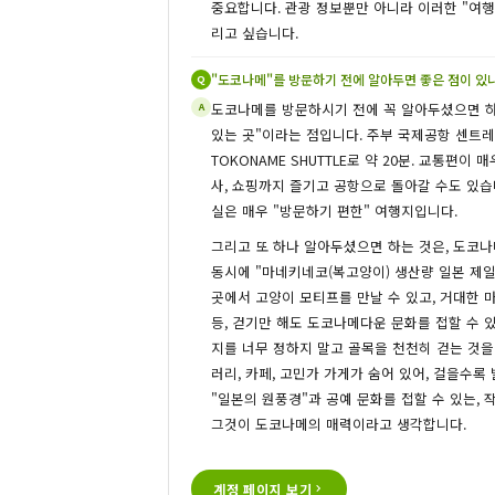
중요합니다. 관광 정보뿐만 아니라 이러한 "여
리고 싶습니다.
"도코나메"를 방문하기 전에 알아두면 좋은 점이 있
Q
도코나메를 방문하시기 전에 꼭 알아두셨으면 하
A
있는 곳"이라는 점입니다. 주부 국제공항 센트
TOKONAME SHUTTLE로 약 20분. 교통편이 
사, 쇼핑까지 즐기고 공항으로 돌아갈 수도 있습니
실은 매우 "방문하기 편한" 여행지입니다.
그리고 또 하나 알아두셨으면 하는 것은, 도코나
동시에 "마네키네코(복고양이) 생산량 일본 제일
곳에서 고양이 모티프를 만날 수 있고, 거대한
등, 걷기만 해도 도코나메다운 문화를 접할 수 
지를 너무 정하지 말고 골목을 천천히 걷는 것을
러리, 카페, 고민가 가게가 숨어 있어, 걸을수
"일본의 원풍경"과 공예 문화를 접할 수 있는, 
그것이 도코나메의 매력이라고 생각합니다.
계정 페이지 보기