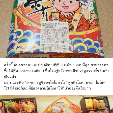
ครั้งนี้ ฉันอยากจะแนะนำเอกิเบนที่ฉันแนะนำ 5 แบบที่คุณสามารถหา
ซื้อได้ที่โอคายามะเอกิเบน ซึ่งตั้งอยู่หลังจากเข้าประตูตรวจตั๋วชินคัน
เซ็นแล้ว
อย่างแรกคือ "เทศกาลซูชิของโมโมทาโร่" พูดถึงโอคายาม่า โมโมทา
โร่! นี่คือเอกิเบนที่มีลวดลายโมโมทาโร่ที่น่าประทับใจมาก