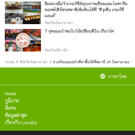
ลิ้มลองเนื้อวัวเจอร์ซีย์คุณภาพเยี่ยมและไอศกรีม
ซอฟต์เสิร์ฟรสชาติเข้มข้นได้ที่ "ฮิรุเซ็น เจอร์ซี่
แลนด์"
จังหวัดโอคายาม่า
7 จุดแนะนำชมใบไม้เปลี่ยนสีใน เกียวโต
จังหวัดเกียวโต
HOME
จังหวัดโอคายาม่า
5 เอกิเบนแนะนำที่หาซื้อได้ที่สถานี JR โอคายามะ
language
ภาษาไทย
Home
ภูมิภาค
พิเศษ
ข้อมูลล่าสุด
เกี่ยวกับ Locally