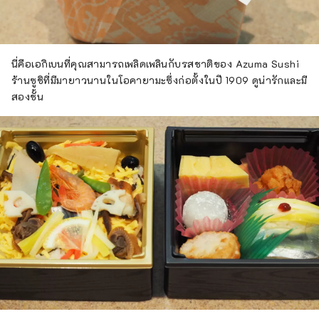
นี่คือเอกิเบนที่คุณสามารถเพลิดเพลินกับรสชาติของ Azuma Sushi
ร้านซูชิที่มีมายาวนานในโอคายามะซึ่งก่อตั้งในปี 1909 ดูน่ารักและมี
สองชั้น