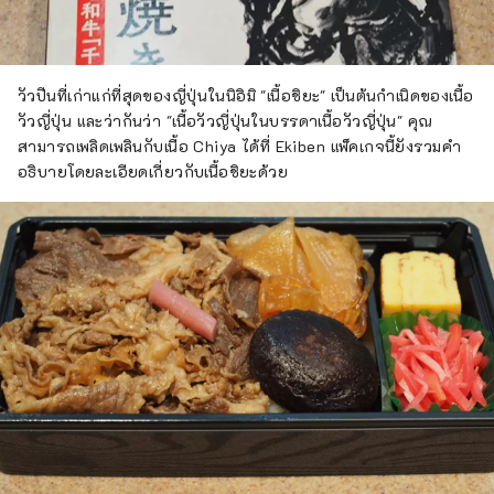
วัวปีนที่เก่าแก่ที่สุดของญี่ปุ่นในนิอิมิ "เนื้อชิยะ" เป็นต้นกำเนิดของเนื้อ
วัวญี่ปุ่น และว่ากันว่า "เนื้อวัวญี่ปุ่นในบรรดาเนื้อวัวญี่ปุ่น" คุณ
สามารถเพลิดเพลินกับเนื้อ Chiya ได้ที่ Ekiben แพ็คเกจนี้ยังรวมคำ
อธิบายโดยละเอียดเกี่ยวกับเนื้อชิยะด้วย