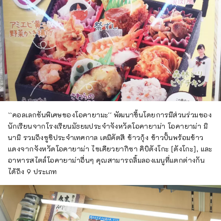
``คอลเลกชันพิเศษของโอคายามะ'' พัฒนาขึ้นโดยการมีส่วนร่วมของ
นักเรียนจากโรงเรียนมัธยมประจำจังหวัดโอคายาม่า โอคายาม่า มิ
นามิ รวมถึงซูชิประจำเทศกาล เดมิคัตสึ ข้าวกุ้ง ข้าวปั้นพร้อมข้าว
แดงจากจังหวัดโอคายาม่า ไซเคียวยากิซา คิบิดังโกะ [ดังโกะ], และ
อาหารสไตล์โอคายาม่าอื่นๆ คุณสามารถลิ้มลองเมนูที่แตกต่างกัน
ได้ถึง 9 ประเภท