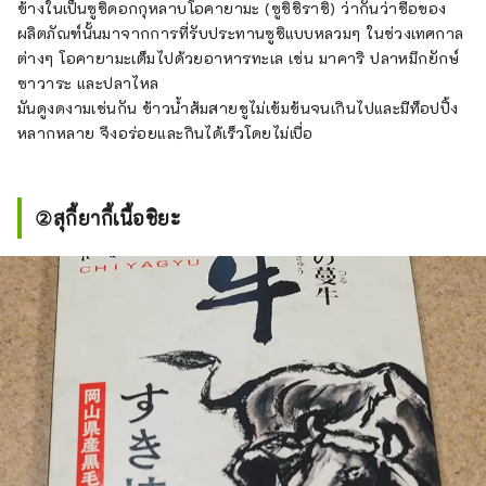
ข้างในเป็นซูชิดอกกุหลาบโอคายามะ (ซูชิชิราชิ) ว่ากันว่าชื่อของ
ผลิตภัณฑ์นั้นมาจากการที่รับประทานซูชิแบบหลวมๆ ในช่วงเทศกาล
ต่างๆ โอคายามะเต็มไปด้วยอาหารทะเล เช่น มาคาริ ปลาหมึกยักษ์
ซาวาระ และปลาไหล
มันดูงดงามเช่นกัน ข้าวน้ำส้มสายชูไม่เข้มข้นจนเกินไปและมีท็อปปิ้ง
หลากหลาย จึงอร่อยและกินได้เร็วโดยไม่เบื่อ
②สุกี้ยากี้เนื้อชิยะ