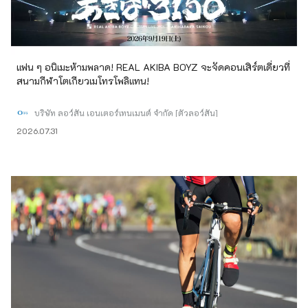
แฟน ๆ อนิเมะห้ามพลาด! REAL AKIBA BOYZ จะจัดคอนเสิร์ตเดี่ยวที่
สนามกีฬาโตเกียวเมโทรโพลิแทน!
บริษัท ลอว์สัน เอนเตอร์เทนเมนต์ จำกัด [ตั๋วลอว์สัน]
2026.07.31