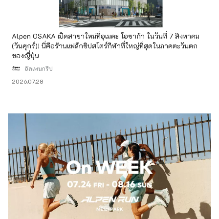
Alpen OSAKA เปิดสาขาใหม่ที่อุเมดะ โอซาก้า ในวันที่ 7 สิงหาคม
(วันศุกร์)! นี่คือร้านแฟล็กชิปสโตร์กีฬาที่ใหญ่ที่สุดในภาคตะวันตก
ของญี่ปุ่น
อัลเพนกรุ๊ป
2026.07.28