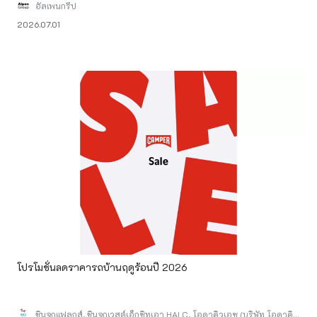
อัลเพนกรุ๊ป
2026.07.01
โปรโมชั่นลดราคารถบ้านฤดูร้อนปี 2026
ชินจูกุแฟลกส์, ชินจูกุเวสต์เอ็กซิทเอา HALC, โอดาคิวเอซ (บริษัท โอดาคิว