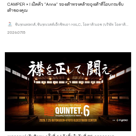
CAMPER × I เปิดตัว "Anna" รองเท้าทรงคล้ายถุงเท้าที่โอบกระชับ
เท้าของคุณ
ชินจูกุแฟลกส์, ชินจูกุเวสต์เอ็กซิทเอา HALC, โอดาคิวเอซ (บริษัท โอดาคิว
เอสซี ดีเวลลอปเมนท์ จำกัด)
2026.07.15