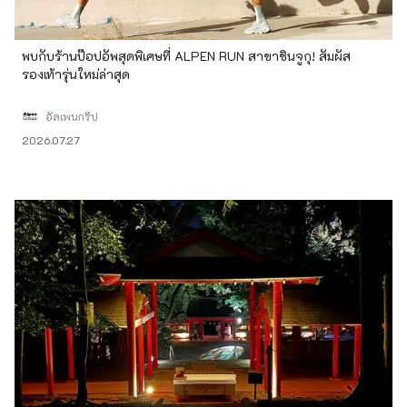
พบกับร้านป๊อปอัพสุดพิเศษที่ ALPEN RUN สาขาชินจูกุ! สัมผัส
รองเท้ารุ่นใหม่ล่าสุด
อัลเพนกรุ๊ป
2026.07.27