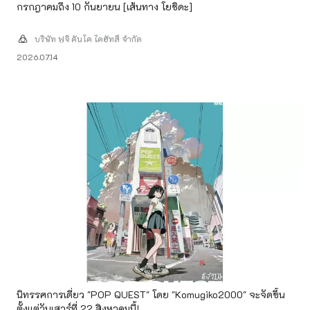
กรกฎาคมถึง 10 กันยายน [เส้นทาง โยชิดะ]
บริษัท ฟูจิ คันโค ไคฮัทสึ จำกัด
2026.07.14
นิทรรศการเดี่ยว "POP QUEST" โดย "Komugiko2000" จะจัดขึ้น
ตั้งแต่วันเสาร์ที่ 22 สิงหาคมนี้!