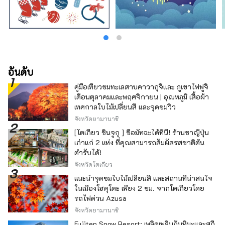
อันดับ
คู่มือเที่ยวชมทะเลสาบคาวากุจิและ ภูเขาไฟฟูจิ
เดือนตุลาคมและพฤศจิกายน | อุณหภูมิ เสื้อผ้า
เทศกาลใบไม้เปลี่ยนสี และจุดชมวิว
จังหวัดยามานาชิ
[โตเกียว ชินจูกุ ] ซื้อมัทฉะได้ที่นี่! ร้านชาญี่ปุ่น
เก่าแก่ 2 แห่ง ที่คุณสามารถสัมผัสรสชาติต้น
ตำรับได้!
จังหวัดโตเกียว
แนะนำจุดชมใบไม้เปลี่ยนสี และสถานที่น่าสนใจ
ในเมืองโฮคุโตะ เพียง 2 ชม. จากโตเกียวโดย
รถไฟด่วน Azusa
จังหวัดยามานาชิ
Fujiten Snow Resort: เพลิดเพลินกับหิมะและสกี