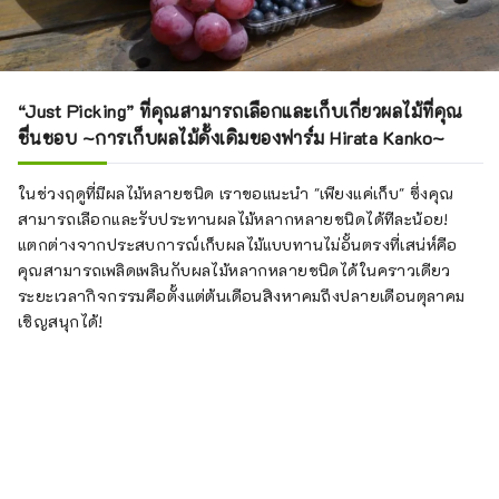
“Just Picking” ที่คุณสามารถเลือกและเก็บเกี่ยวผลไม้ที่คุณ
ชื่นชอบ ~การเก็บผลไม้ดั้งเดิมของฟาร์ม Hirata Kanko~
ในช่วงฤดูที่มีผลไม้หลายชนิด เราขอแนะนำ "เพียงแค่เก็บ" ซึ่งคุณ
สามารถเลือกและรับประทานผลไม้หลากหลายชนิดได้ทีละน้อย!
แตกต่างจากประสบการณ์เก็บผลไม้แบบทานไม่อั้นตรงที่เสน่ห์คือ
คุณสามารถเพลิดเพลินกับผลไม้หลากหลายชนิดได้ในคราวเดียว
ระยะเวลากิจกรรมคือตั้งแต่ต้นเดือนสิงหาคมถึงปลายเดือนตุลาคม
เชิญสนุกได้!