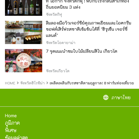
ที่ โอกากิ จังหวัดกิฟุ ! พบกับโรงกลั่นสาเกท้อง
ถิ่นยอดนิยม 3 แห่ง
จังหวัดกิฟุ
ลิ้มลองเนื้อวัวเจอร์ซีย์คุณภาพเยี่ยมและไอศกรีม
ซอฟต์เสิร์ฟรสชาติเข้มข้นได้ที่ "ฮิรุเซ็น เจอร์ซี่
แลนด์"
จังหวัดโอคายาม่า
7 จุดแนะนำชมใบไม้เปลี่ยนสีใน เกียวโต
จังหวัดเกียวโต
HOME
จังหวัดฮิโรชิม่า
เพลิดเพลินกับรสชาติตามฤดูกาล! 8 ฟาร์มท่องเที่ยวยอดน
language
ภาษาไทย
Home
ภูมิภาค
พิเศษ
ข้อมูลล่าสุด