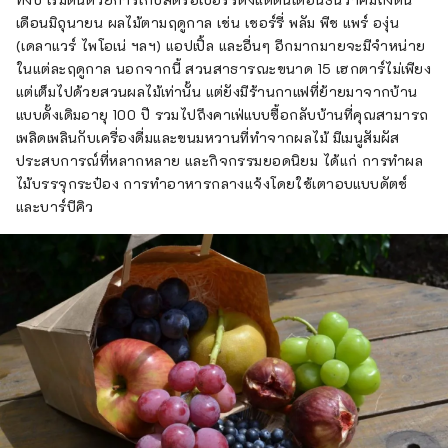
เดือนมิถุนายน ผลไม้ตามฤดูกาล เช่น เชอร์รี่ พลัม พีช แพร์ องุ่น
(เดลาแวร์ ไพโอเน่ ฯลฯ) แอปเปิ้ล และอื่นๆ อีกมากมายจะมีจำหน่าย
ในแต่ละฤดูกาล นอกจากนี้ สวนสาธารณะขนาด 15 เฮกตาร์ไม่เพียง
แต่เต็มไปด้วยสวนผลไม้เท่านั้น แต่ยังมีร้านกาแฟที่ย้ายมาจากบ้าน
แบบดั้งเดิมอายุ 100 ปี รวมไปถึงคาเฟ่แบบซื้อกลับบ้านที่คุณสามารถ
เพลิดเพลินกับเครื่องดื่มและขนมหวานที่ทำจากผลไม้ มีเมนูสัมผัส
ประสบการณ์ที่หลากหลาย และกิจกรรมยอดนิยม ได้แก่ การทำผล
ไม้บรรจุกระป๋อง การทำอาหารกลางแจ้งโดยใช้เตาอบแบบดัตช์
และบาร์บีคิว