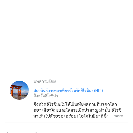
บทความโดย
สมาพันธ์การท่องเที่ยวจังหวัดฮิโรชิมะ (HIT)
จังหวัดฮิโรชิม่า
จังหวัดฮิโรชิมะไม่ได้เป็นเพียงสถานที่มรดกโลก
อย่างมิยาจิมะและโดมระเบิดปรมาณูเท่านั้น ฮิโรชิ
more
มาเต็มไปด้วยของอร่อย! โอโคโนมิยากิซึ่งมีความ
หมายเหมือนกันกับฮิโรชิมา อาหารทะเลสด เช่น
หอยนางรม ปลาหมึกยักษ์ ปลาซีบรีม และปลาไหล