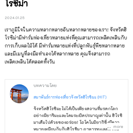
โรชิม่า
2024.01.25
เราภูมิใจในความหลากหลายอันหลากหลายของเรา! จังหวัดฮิ
โรชิม่ามีฟาร์มท่องเที่ยวหลายแห่งที่คุณสามารถเพลิดเพลินกับ
การเก็บผลไม้ได้ มีฟาร์มหลายแห่งที่ปลูกพันธุ์พืชหลากหลาย
และมีเมนูที่ลงมือทำเองได้หลากหลาย คุณจึงสามารถ
เพลิดเพลินได้ตลอดทั้งวัน
บทความโดย
สมาพันธ์การท่องเที่ยวจังหวัดฮิโรชิมะ (HIT)
จังหวัดฮิโรชิมะไม่ได้เป็นเพียงสถานที่มรดกโลก
อย่างมิยาจิมะและโดมระเบิดปรมาณูเท่านั้น ฮิโรชิ
มาเต็มไปด้วยของอร่อย! โอโคโนมิยากิซึ่งมีความ
more
หมายเหมือนกันกับฮิโรชิมา อาหารทะเลสด เช่น