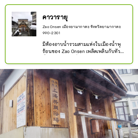
คาวารายุ
Zao Onsen เมืองยามากาตะ จังหวัดยามากาตะ
990-2301
มีห้องอาบน้ำรวมสามแห่งในเมืองน้ำพุ
ร้อนของ Zao Onsen เพลิดเพลินกับทัวร์
น้ำพุร้อนสุดหรู ซึ่งแต่ละบ่อมีลักษณะ
เฉพาะของตัวเอง เช่น น้ำร้อนขุ่นและ
อ่างที่พุ่งออกมาจากใต้ฝ่าเท้าของคุณ ซึ่ง
หาได้ยากในญี่ปุ่น

*นี่คืออ่างอาบน้ำที่พุ่งออกมาจากใต้
ฝ่าเท้าของคุณ