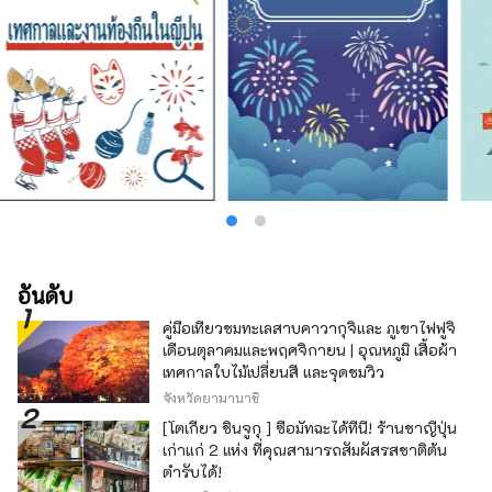
อันดับ
คู่มือเที่ยวชมทะเลสาบคาวากุจิและ ภูเขาไฟฟูจิ
เดือนตุลาคมและพฤศจิกายน | อุณหภูมิ เสื้อผ้า
เทศกาลใบไม้เปลี่ยนสี และจุดชมวิว
จังหวัดยามานาชิ
[โตเกียว ชินจูกุ ] ซื้อมัทฉะได้ที่นี่! ร้านชาญี่ปุ่น
เก่าแก่ 2 แห่ง ที่คุณสามารถสัมผัสรสชาติต้น
ตำรับได้!