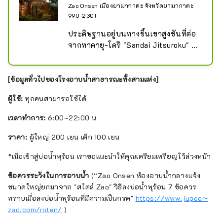
Zao Onsen เมืองยามากาตะ จังหวัดยามากาตะ
990-2301
ประดิษฐานอยู่บนทางขึ้นเขาสูงชันที่ต่อ
จากทาคายุ-โดริ "Sandai Jitsuroku" 
ของจักรพรรดิ Seiwa กล่าวว่า "อันดับ 6 
ของจังหวัด Dewa, Sukawa Onsen, 
พระเจ้าอันดับ 5, ระดับล่าง" และเป็น
[ข้อมูลทั่วไปของโรงอาบน้ำสาธารณะทั้งสามแห่ง]
ศาลเจ้าที่มีคุณค่าทางประวัติศาสตร์
ผู้ใช้:
ทุกคนสามารถใช้ได้
เวลาทำการ:
6:00~22:00 น
ราคา:
ผู้ใหญ่ 200 เยน เด็ก 100 เยน
*เมื่อเข้าสู่บ่อน้ำพุร้อน เราขอแนะนำให้คุณเตรียมเหรียญไว้ล่วงหน้า
ข้อควรระวังในการอาบน้ำ
(“Zao Onsen ห้องอาบน้ำกลางแจ้ง
ขนาดใหญ่
ยกมาจาก "สไตล์ Zao" วิธีลงบ่อน้ำพุร้อน 7 ข้อควร
ทราบเมื่อลงบ่อน้ำพุร้อนที่มีความเป็นกรด"
https://www.jupeer-
zao.com/roten/
)