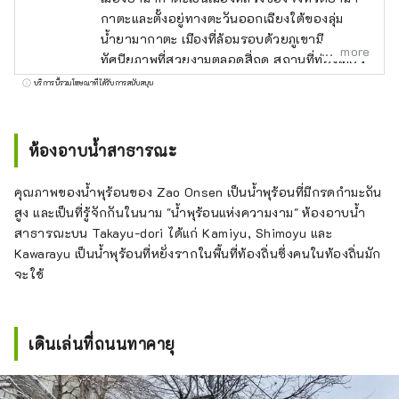
กาตะและตั้งอยู่ทางตะวันออกเฉียงใต้ของลุ่ม
น้ำยามากาตะ เมืองที่ล้อมรอบด้วยภูเขามี
more
ทัศนียภาพที่สวยงามตลอดสี่ฤดู สถานที่ท่องเที่ยว
ที่มีชื่อเสียง ได้แก่ "ซะโอ" ซึ่งเป็นที่นิยมสำหรับ
บริการนี้รวมโฆษณาที่ได้รับการสนับสนุน
ต้นไม้ที่ปกคลุมด้วยน้ำแข็งและน้ำพุร้อน และ "ยา
มาเดระ" สถานที่ที่เกี่ยวข้องกับบะโช มัตสึโอะ ใน
แง่ของวัฒนธรรมอาหาร อาหารที่ใช้วัตถุดิบที่มี
ห้องอาบน้ำสาธารณะ
อยู่มากมายของยามากาตะ เช่น ``ยามากาตะอิโม
นิ'' และ ``ราเมงเย็น'' รวมถึง ``ดาชิ'' และ ``บอล
คุณภาพของน้ำพุร้อนของ Zao Onsen เป็นน้ำพุร้อนที่มีกรดกำมะถัน
บุก'' ได้ถูกส่งผ่าน ลง. เมืองยามากาตะมีภาพ
สูง และเป็นที่รู้จักกันในนาม "น้ำพุร้อนแห่งความงาม" ห้องอาบน้ำ
ธรรมชาติและประวัติศาสตร์มากมาย แต่ความ
สาธารณะบน Takayu-dori ได้แก่ Kamiyu, Shimoyu และ
จริงแล้วมีร้านกาแฟและร้านอาหารมากมาย และ
Kawarayu เป็นน้ำพุร้อนที่หยั่งรากในพื้นที่ท้องถิ่นซึ่งคนในท้องถิ่นมัก
มีสถานที่มากมายที่คุณสามารถผ่อนคลายได้ ใน
จะใช้
หน้านี้ เราจะโพสต์สถานที่และบทความแนะนำเพื่อ
แนะนำสถานที่ท่องเที่ยวของเมืองยามากาตะ เช่น
สถานที่ยอดนิยม สถานที่ท่องเที่ยวที่ซ่อนอยู่ และ
เดินเล่นที่ถนนทาคายุ
ร้านอาหารอร่อย อย่างละเอียดและเข้าใจง่าย!
(รูปภาพและวิดีโอในหน้านี้: จัดทำโดยฝ่าย
ประชาสัมพันธ์ ฝ่ายกิจการทั่วไป เมืองยามากา