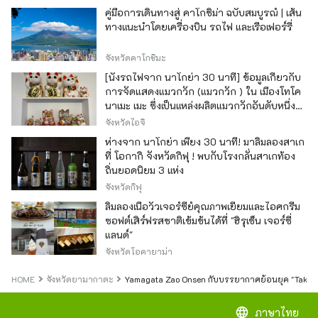
คู่มือการเดินทางสู่ คาโกชิม่า ฉบับสมบูรณ์ | เส้น
ทางแนะนำโดยเครื่องบิน รถไฟ และเรือเฟอร์รี่
จังหวัดคาโกชิมะ
[นั่งรถไฟจาก นาโกย่า 30 นาที] ข้อมูลเกี่ยวกับ
การจัดแสดงแมวกวัก (แมวกวัก ) ใน เมืองโทโค
นาเมะ เมะ ซึ่งเป็นแหล่งผลิตแมวกวักอันดับหนึ่ง
ของญี่ปุ่น
จังหวัดไอจิ
ห่างจาก นาโกย่า เพียง 30 นาที! มาลิ้มลองสาเก
ที่ โอกากิ จังหวัดกิฟุ ! พบกับโรงกลั่นสาเกท้อง
ถิ่นยอดนิยม 3 แห่ง
จังหวัดกิฟุ
ลิ้มลองเนื้อวัวเจอร์ซีย์คุณภาพเยี่ยมและไอศกรีม
ซอฟต์เสิร์ฟรสชาติเข้มข้นได้ที่ "ฮิรุเซ็น เจอร์ซี่
แลนด์"
จังหวัดโอคายาม่า
HOME
จังหวัดยามากาตะ
Yamagata Zao Onsen กับบรรยากาศย้อนยุค "Takayu-
language
ภาษาไทย