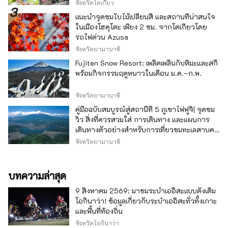
จังหวัดโตเกียว
แนะนำจุดชมใบไม้เปลี่ยนสี และสถานที่น่าสนใจ
ในเมืองโฮคุโตะ เพียง 2 ชม. จากโตเกียวโดย
รถไฟด่วน Azusa
จังหวัดยามานาชิ
Fujiten Snow Resort: เพลิดเพลินกับหิมะและสกี
พร้อมกิจกรรมฤดูหนาวในเดือน ม.ค.–ก.พ.
จังหวัดยามานาชิ
คู่มือฉบับสมบูรณ์สู่สถานีที่ 5 ภูเขาไฟฟูจิ| จุดชม
วิว สิ่งที่ควรสวมใส่ การเดินทาง และแผนการ
เดินทางตัวอย่างสำหรับการเที่ยวชมทะเลสาบคา
วากุจิ
จังหวัดยามานาชิ
บทความล่าสุด
9 สิงหาคม 2569: มาชมระบำเออิสะแบบดั้งเดิม
โอกินาว่า! ข้อมูลเกี่ยวกับระบำเออิสะทั่วทั้งเกาะ
และพื้นที่ท้องถิ่น
จังหวัดโอกินาว่า