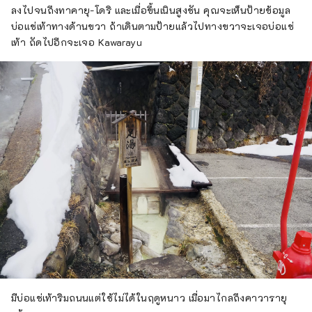
ลงไปจนถึงทาคายุ-โดริ และเมื่อขึ้นเนินสูงชัน คุณจะเห็นป้ายข้อมูล
บ่อแช่เท้าทางด้านขวา ถ้าเดินตามป้ายแล้วไปทางขวาจะเจอบ่อแช่
เท้า ถัดไปอีกจะเจอ Kawarayu
มีบ่อแช่เท้าริมถนนแต่ใช้ไม่ได้ในฤดูหนาว เมื่อมาไกลถึงคาวารายุ