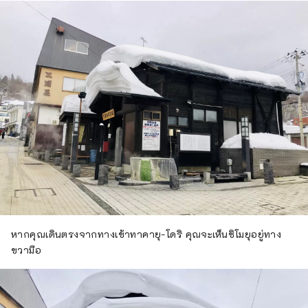
หากคุณเดินตรงจากทางเข้าทาคายุ-โดริ คุณจะเห็นชิโมยุอยู่ทาง
ขวามือ