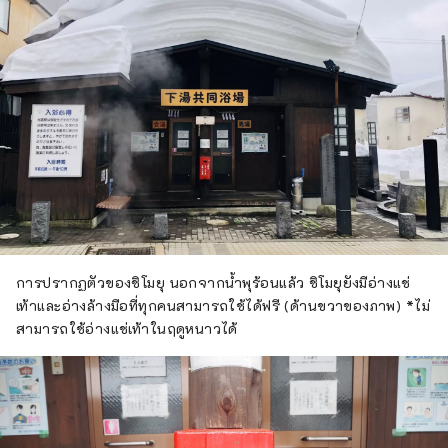
การปรากฏตัวของชิโมยุ นอกจากน้ำพุร้อนแล้ว ชิโมยุยังมีอ่างแช่
เท้าและอ่างล้างมือที่ทุกคนสามารถใช้ได้ฟรี (ด้านขวาของภาพ) *ไม่
สามารถใช้อ่างแช่เท้าในฤดูหนาวได้