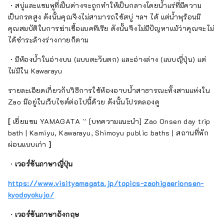
・สบู่และแชมพูที่เป็นด่างจะถูกทำให้เป็นกลางโดยน้ำแร่ที่มีความ
เป็นกรดสูง ดังนั้นคุณจึงไม่สามารถใช้สบู่ ฯลฯ ได้ แต่น้ำพุร้อนมี
คุณสมบัติในการฆ่าเชื้อแบคทีเรีย ดังนั้นจึงไม่มีปัญหาแม้ว่าคุณจะไม่
ได้ชำระล้างร่างกายก็ตาม
・มีห้องน้ำในอ่างบน (แบบตะวันตก) และอ่างล่าง (แบบญี่ปุ่น) แต่
ไม่มีใน Kawarayu
รายละเอียดเกี่ยวกับวิธีการใช้ห้องอาบน้ำสาธารณะทั้งสามแห่งใน
Zao มีอยู่ในเว็บไซต์ต่อไปนี้ด้วย ดังนั้นโปรดลองดู
[
เยี่ยมชม YAMAGATA `` [บทความแนะนำ] Zao Onsen day trip
bath | Kamiyu, Kawarayu, Shimoyu public baths | สถานที่พัก
ผ่อนแบบเก่า
]
・
เวอร์ชันภาษาญี่ปุ่น
https://www.visityamagata.jp/topics-zaohigaerionsen-
kyodoyokujo/
・
เวอร์ชันภาษาอังกฤษ