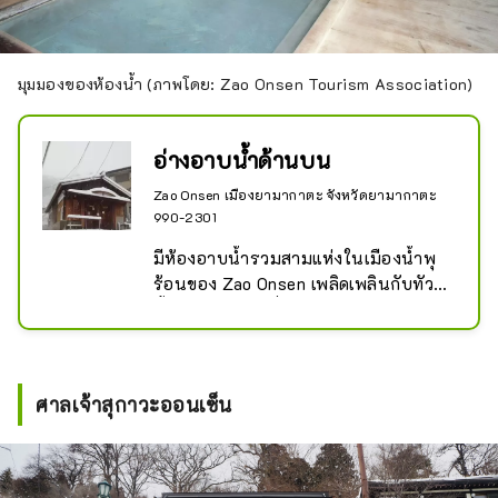
มุมมองของห้องน้ำ (ภาพโดย: Zao Onsen Tourism Association)
อ่างอาบน้ำด้านบน
Zao Onsen เมืองยามากาตะ จังหวัดยามากาตะ
990-2301
มีห้องอาบน้ำรวมสามแห่งในเมืองน้ำพุ
ร้อนของ Zao Onsen เพลิดเพลินกับทัวร์
น้ำพุร้อนสุดหรู ซึ่งแต่ละบ่อมีลักษณะ
เฉพาะของตัวเอง เช่น น้ำร้อนขุ่นและ
อ่างที่พุ่งออกมาจากใต้ฝ่าเท้าของคุณ ซึ่ง
หาได้ยากในญี่ปุ่น
ศาลเจ้าสุกาวะออนเซ็น