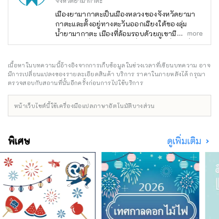
จังหวัดยามากาตะ
เมืองยามากาตะเป็นเมืองหลวงของจังหวัดยามา
กาตะและตั้งอยู่ทางตะวันออกเฉียงใต้ของลุ่ม
more
น้ำยามากาตะ เมืองที่ล้อมรอบด้วยภูเขามี
ทัศนียภาพที่สวยงามตลอดสี่ฤดู สถานที่ท่องเที่ยว
ที่มีชื่อเสียง ได้แก่ "ซะโอ" ซึ่งเป็นที่นิยมสำหรับ
ต้นไม้ที่ปกคลุมด้วยน้ำแข็งและน้ำพุร้อน และ "ยา
เนื้อหาในบทความนี้อ้างอิงจากการเก็บข้อมูลในช่วงเวลาที่เขียนบทความ อาจ
มาเดระ" สถานที่ที่เกี่ยวข้องกับบะโช มัตสึโอะ ใน
มีการเปลี่ยนแปลงของรายละเอียดสินค้า บริการ ราคาในภายหลังได้ กรุณา
แง่ของวัฒนธรรมอาหาร อาหารที่ใช้วัตถุดิบที่มี
ตรวจสอบกับสถานที่นั้นอีกครั้งก่อนการไปใช้บริการ
อยู่มากมายของยามากาตะ เช่น ``ยามากาตะอิโม
นิ'' และ ``ราเมงเย็น'' รวมถึง ``ดาชิ'' และ ``บอล
หน้าเว็บไซต์นี้ใช้เครื่องมือแปลภาษาอัตโนมัติบางส่วน
บุก'' ได้ถูกส่งผ่าน ลง. เมืองยามากาตะมีภาพ
ธรรมชาติและประวัติศาสตร์มากมาย แต่ความ
จริงแล้วมีร้านกาแฟและร้านอาหารมากมาย และมี
พิเศษ
ดูเพิ่มเติม
สถานที่มากมายที่คุณสามารถผ่อนคลายได้ ใน
หน้านี้ เราจะโพสต์สถานที่และบทความแนะนำเพื่อ
แนะนำสถานที่ท่องเที่ยวของเมืองยามากาตะ เช่น
สถานที่ยอดนิยม สถานที่ท่องเที่ยวที่ซ่อนอยู่ และ
ร้านอาหารอร่อย อย่างละเอียดและเข้าใจง่าย!
(รูปภาพและวิดีโอในหน้านี้: จัดทำโดยฝ่าย
ประชาสัมพันธ์ ฝ่ายกิจการทั่วไป เมืองยามากา
ตะ)