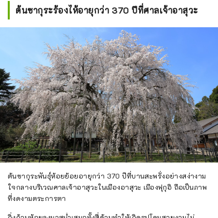
เมืองปราสาทของตระกูล Echizen 
ต้นซากุระร้องไห้อายุกว่า 370 ปีที่ศาลเจ้าอาสุวะ
Matsudaira ซึ่งเป็นขุนนางศักดินาของ 
Fukui

ปัจจุบันเหลือเพียงกำแพงหินและคูเมือง 
ในฤดูใบไม้ผลิ คูเมืองจะเต็มไปด้วยต้น
ซากุระ และเป็นที่รู้จักกันว่าจุดชมซากุระ
ต้นซากุระพันธุ์ห้อยย้อยอายุกว่า 370 ปีที่บานสะพรั่งอย่างสง่างาม
ใจกลางบริเวณศาลเจ้าอาสุวะในเมืองอาสุวะ เมืองฟุกุอิ ถือเป็นภาพ
ที่งดงามตระการตา
กิ่งก้านห้อยลงมาสม่ำเสมอทั้งสี่ด้านทำให้เกิดรูปโดมสวยงามไม่