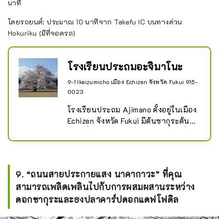
นาที
โดยรถยนต์: ประมาณ 10 นาทีจาก Takefu IC บนทางด่วน
Hokuriku (มีที่จอดรถ)
โรงเรียนประถมอะจิมาโนะ
9-1 Ikeizumicho เมือง Echizen จังหวัด Fukui 915-
0023
โรงเรียนประถม Ajimano ตั้งอยู่ในเมือง 
Echizen จังหวัด Fukui มีต้นซากุระต้น
เดียวที่เรียกว่า "Edohigan Sakura" ซึ่ง
บานสะพรั่งในฤดูใบไม้ผลิที่ใจกลาง
สนามของโรงเรียน ต้นซากุระนี้มีอายุ
ประมาณ 150 ปีและได้รับการขึ้น
9. “ถนนสายประกายแสง นาคากาวะ” ที่คุณ
ทะเบียนเป็นทรัพย์สินทางวัฒนธรรม
สามารถเพลิดเพลินไปกับการผสมผสานระหว่าง
ของเมืองเอจิเซ็น
ดอกซากุระและธงปลาคาร์ปดอกแดฟโฟดิล