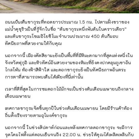
ถนนเบ็นเท็นซากุระที่ทอดยาวประมาณ 1.5 กม. ไปตามฝั่งขวาของ
แม่น้ำคุซุริวเป็นที่รู้จักในชื่อ “ต้นซากุระหนึ่งพันต้นในคราวเดียว”
และต้นซากุระโซเมอิโยชิโนะจำนวนประมาณ 450 ต้นก็มอบ
ทัศนียภาพที่สวยงามให้กับคุณ
นอกจากนี้ เมืองคัตสึยามะยังเป็นพื้นที่ที่มีหิมะตกมากที่สุดแห่งหนึ่งใน
จังหวัดฟุกุอิ และทิวทัศน์อันสวยงามของหิมะที่ยังคงปกคลุมภูเขาอัน
ไกลโพ้น ท้องฟ้าสีฟ้าใส และดอกซากุระยังเป็นทัศนียภาพอันตระ
การตาที่สามารถพบเห็นได้เพียงที่นี่เท่านั้น
เวลาที่ดีที่สุดในการชมดอกไม้มักจะเป็นช่วงต้นเดือนเมษายนถึงกลาง
เดือนเมษายน
เทศกาลซากุระจัดขึ้นทุกปีในช่วงต้นเดือนเมษายน โดยมีร้านค้าท้อง
ถิ่นตั้งเรียงรายตามอุโมงค์ซากุระ
นอกจากนี้ ในช่วงสัปดาห์ก่อนและหลังเทศกาลดอกซากุระ จะมีการ
จุดโคมไฟตั้งแต่ตอนเย็นจนถึง 22.00 น. ช่วยให้คุณได้เพลิดเพลินกับ