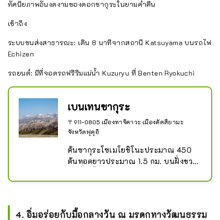
ทัศนียภาพอันงดงามของดอกซากุระในยามค่ำคืน
เข้าถึง
ระบบขนส่งสาธารณะ: เดิน 8 นาทีจากสถานี Katsuyama บนรถไฟ
Echizen
รถยนต์: มีที่จอดรถฟรีริมแม่น้ำ Kuzuryu ที่ Benten Ryokuchi
เบนเทนซากุระ
〒911-0805 เมืองทาจิคาวะ เมืองคัตสึยามะ
จังหวัดฟุคุอิ
ต้นซากุระโซเมโยชิโนะประมาณ 450 
ต้นทอดยาวประมาณ 1.5 กม. บนฝั่งขวา
ของแม่น้ำคุซึริว และถูกเรียกว่าฮิโตเมะ
เซ็นบง
4. อิ่มอร่อยกับมื้อกลางวัน ณ มรดกทางวัฒนธรรม