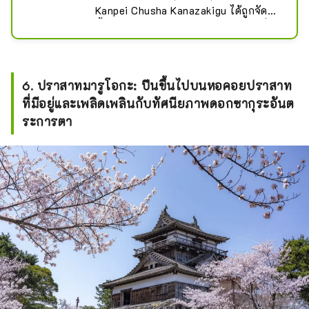
Kanpei Chusha Kanazakigu ได้ถูกจัดตั้ง
ขึ้นในบริเวณปราสาท Kanegasaki เพื่อ
ประดิษฐานเจ้าชาย Takanaga กล่าวกัน
ว่าศาลเจ้าคานาซากิจะนำพรต่างๆ เช่น 
"การแต่งงาน ความรักที่สมหวัง" และ 
6. ปราสาทมารูโอกะ: ปีนขึ้นไปบนหอคอยปราสาท
"การผ่านพ้นปัญหาที่ยากลำบาก" และมี
ที่มีอยู่และเพลิดเพลินกับทัศนียภาพดอกซากุระอันต
ผู้มาสักการะมากมายทุกปี
ระการตา