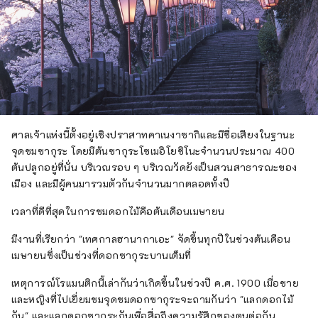
ศาลเจ้าแห่งนี้ตั้งอยู่เชิงปราสาทคาเนงาซากิและมีชื่อเสียงในฐานะ
จุดชมซากุระ โดยมีต้นซากุระโซเมอิโยชิโนะจำนวนประมาณ 400
ต้นปลูกอยู่ที่นั่น บริเวณรอบ ๆ บริเวณวัดยังเป็นสวนสาธารณะของ
เมือง และมีผู้คนมารวมตัวกันจำนวนมากตลอดทั้งปี
เวลาที่ดีที่สุดในการชมดอกไม้คือต้นเดือนเมษายน
มีงานที่เรียกว่า "เทศกาลฮานากาเอะ" จัดขึ้นทุกปีในช่วงต้นเดือน
เมษายนซึ่งเป็นช่วงที่ดอกซากุระบานเต็มที่
เหตุการณ์โรแมนติกนี้เล่ากันว่าเกิดขึ้นในช่วงปี ค.ศ. 1900 เมื่อชาย
และหญิงที่ไปเยี่ยมชมจุดชมดอกซากุระจะถามกันว่า "แลกดอกไม้
กัน" และแลกดอกซากุระกันเพื่อสื่อถึงความรู้สึกของตนต่อกัน