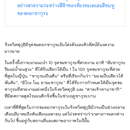
อย่างสวยงามระหว่างสีฟ้าของท้องทะเลและสีชมพู
ของดอกซากุระ
จังหวัดฟุกุอิมีจุดชมดอกซากุระอันโด่งดังและทิวทัศน์อันงดงาม
มากมาย
ในครั้งนี้เราจะมาแนะนำ 10 จุดชมซากุระที่สวยงาม อาทิ “ต้นซากุระ
ริมแม่น้ำอะสุวะ” ที่ได้รับเลือกให้เป็น 1 ใน 100 จุดชมซากุระที่สวย
ที่สุดในญี่ปุ่น, “ซากุระเบ็นเท็น” หรือที่เรียกกันว่า “มองแป๊บเดียวได้
พันต้น”, “มิโกะ โนะ ยามะซากุระ” ที่ได้รับการกำหนดให้เป็นจุดชม
ซากุระที่สวยงามแห่งหนึ่งในจังหวัดฟุกุอิ และ “ศาลเจ้าคานาซากิ”
ที่มีเทศกาลสุดโรแมนติกจัดขึ้นในช่วงฤดูซากุระบาน
เวลาที่ดีที่สุดในการชมดอกซากุระในจังหวัดฟุกุอิมักจะเป็นช่วงปลาย
เดือนมีนาคมถึงต้นเดือนเมษายน แต่โปรดทราบว่าเวลาอาจแตกต่าง
กันไป ขึ้นอยู่กับสถานที่และสภาพอากาศในปีนั้น