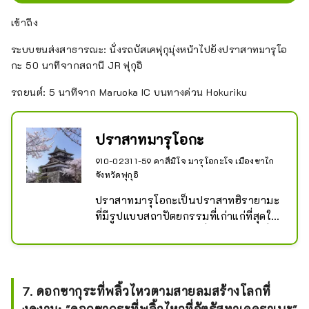
เข้าถึง
ระบบขนส่งสาธารณะ: นั่งรถบัสเคฟุกุมุ่งหน้าไปยังปราสาทมารุโอ
กะ 50 นาทีจากสถานี JR ฟุกุอิ
รถยนต์: 5 นาทีจาก Maruoka IC บนทางด่วน Hokuriku
ปราสาทมารุโอกะ
910-0231 1-59 คาสึมิโจ มารุโอกะโจ เมืองซาไก
จังหวัดฟุกุอิ
ปราสาทมารุโอกะเป็นปราสาทฮิรายามะ
ที่มีรูปแบบสถาปัตยกรรมที่เก่าแก่ที่สุดใน
บรรดาหอคอยปราสาทที่มีอยู่ และอีกชื่อ
หนึ่งว่าปราสาทคาซึมิกะ โดดเด่น
ท่ามกลางดอกซากุระที่บานสะพรั่งในฤดู
ใบไม้ผลิ ที่นี่จึงเป็นปราสาทที่สวยงามน่า
7. ดอกซากุระที่พลิ้วไหวตามสายลมสร้างโลกที่
อัศจรรย์ สร้างขึ้นโดยคัตสึอิเอะ ชิบาตะ
งดงาม: "ดอกซากุระที่พลิ้วไหวที่จัตุรัสทาเคคุราเบะ"