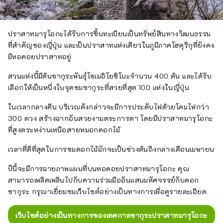
ปราสาทมารุโอกะได้รับการขึ้นทะเบียนเป็นทรัพย์สินทางวัฒนธรรม
ที่สำคัญของญี่ปุ่น และเป็นปราสาทแห่งเดียวในภูมิภาคโฮคุริกุที่ยังคง
มีหอคอยปราสาทอยู่
สวนแห่งนี้มีต้นซากุระพันธุ์โซเมอิโยชิโนะจำนวน 400 ต้น และได้รับ
เลือกให้เป็นหนึ่งในจุดชมซากุระที่สวยที่สุด 100 แห่งในญี่ปุ่น
ในเวลากลางคืน บริเวณดังกล่าวจะมีการประดับไฟด้วยโคมไฟกว่า
300 ดวง สร้างฉากอันสวยงามตระการตา โดยมีปราสาทมารุโอกะ
ที่สูงตระหง่านเหนือสายหมอกดอกไม้
เวลาที่ดีที่สุดในการชมดอกไม้มักจะเป็นช่วงต้นถึงกลางเดือนเมษายน
ปีนี้จะมีการฉายภาพแผนที่บนหอคอยปราสาทมารุโอกะ คุณ
สามารถเพลิดเพลินไปกับความร่วมมืออันแสนมหัศจรรย์กับดอก
ซากุระ กรุณาเยี่ยมชมเว็บไซต์อย่างเป็นทางการเพื่อดูรายละเอียด
เว็บไซต์อย่างเป็นทางการของเทศกาลซากุระปราสาทมารุโอกะ