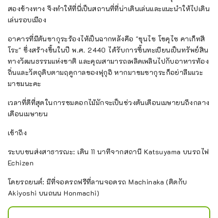
สองข้างทาง จึงทำให้ที่นี่เป็นสถานที่ที่น่าเดินเล่นและแนะนำให้ไปเดิน
เล่นรอบเมือง
อาคารที่มีต้นซากุระร้องไห้เป็นฉากหลังคือ "ชุนไซ โชคุไซ คาเก็ทสึ
โระ" ซึ่งสร้างขึ้นในปี พ.ศ. 2440 ได้รับการขึ้นทะเบียนเป็นทรัพย์สิน
ทางวัฒนธรรมแห่งชาติ และคุณสามารถเพลิดเพลินไปกับอาหารท้อง
ถิ่นและวัตถุดิบตามฤดูกาลของฟุกุอิ หากมาชมซากุระก็อย่าลืมแวะ
มาชมนะคะ
เวลาที่ดีที่สุดในการชมดอกไม้มักจะเป็นช่วงต้นเดือนเมษายนถึงกลาง
เดือนเมษายน
เข้าถึง
ระบบขนส่งสาธารณะ: เดิน 11 นาทีจากสถานี Katsuyama บนรถไฟ
Echizen
โดยรถยนต์: มีที่จอดรถฟรีที่ลานจอดรถ Machinaka (ติดกับ
Akiyoshi บนถนน Honmachi)