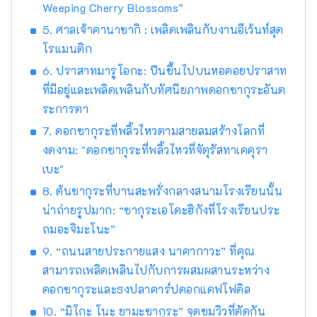
Weeping Cherry Blossoms”
5. ศาลเจ้าคานาซากิ : เพลิดเพลินกับงานอีเว้นท์สุด
โรแมนติก
6. ปราสาทมารูโอกะ: ปีนขึ้นไปบนหอคอยปราสาท
ที่มีอยู่และเพลิดเพลินกับทัศนียภาพดอกซากุระอันต
ระการตา
7. ดอกซากุระที่พลิ้วไหวตามสายลมสร้างโลกที่
งดงาม: "ดอกซากุระที่พลิ้วไหวที่จัตุรัสทาเคคุรา
เบะ"
8. ต้นซากุระที่บานสะพรั่งกลางสนามโรงเรียนนั้น
น่าถ่ายรูปมาก: “ซากุระเอโดะฮิกังที่โรงเรียนประ
ถมอะจิมะโนะ”
9. “ถนนสายประกายแสง นาคากาวะ” ที่คุณ
สามารถเพลิดเพลินไปกับการผสมผสานระหว่าง
ดอกซากุระและธงปลาคาร์ปดอกแดฟโฟดิล
10. “มิโกะ โนะ ยามะซากุระ” จุดชมวิวที่ตัดกัน