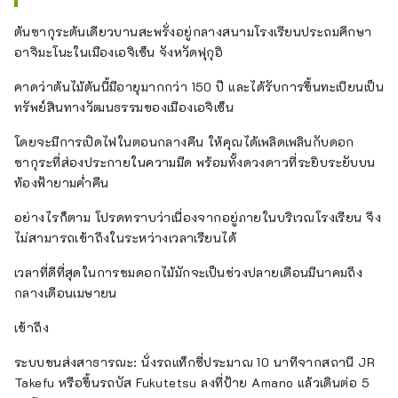
เงิน 50,000 โคคุ และปราสาทแห่งนี้
สืบทอดต่อกันมาแปดชั่วอายุคนจน
ต้นซากุระต้นเดียวบานสะพรั่งอยู่กลางสนามโรงเรียนประถมศึกษา
กระทั่งสิ้นสุดยุคเอโดะ
อาจิมะโนะในเมืองเอจิเซ็น จังหวัดฟุกุอิ
คาดว่าต้นไม้ต้นนี้มีอายุมากกว่า 150 ปี และได้รับการขึ้นทะเบียนเป็น
ทรัพย์สินทางวัฒนธรรมของเมืองเอจิเซ็น
โดยจะมีการเปิดไฟในตอนกลางคืน ให้คุณได้เพลิดเพลินกับดอก
ซากุระที่ส่องประกายในความมืด พร้อมทั้งดวงดาวที่ระยิบระยับบน
ท้องฟ้ายามค่ำคืน
อย่างไรก็ตาม โปรดทราบว่าเนื่องจากอยู่ภายในบริเวณโรงเรียน จึง
ไม่สามารถเข้าถึงในระหว่างเวลาเรียนได้
เวลาที่ดีที่สุดในการชมดอกไม้มักจะเป็นช่วงปลายเดือนมีนาคมถึง
กลางเดือนเมษายน
เข้าถึง
ระบบขนส่งสาธารณะ: นั่งรถแท็กซี่ประมาณ 10 นาทีจากสถานี JR
Takefu หรือขึ้นรถบัส Fukutetsu ลงที่ป้าย Amano แล้วเดินต่อ 5