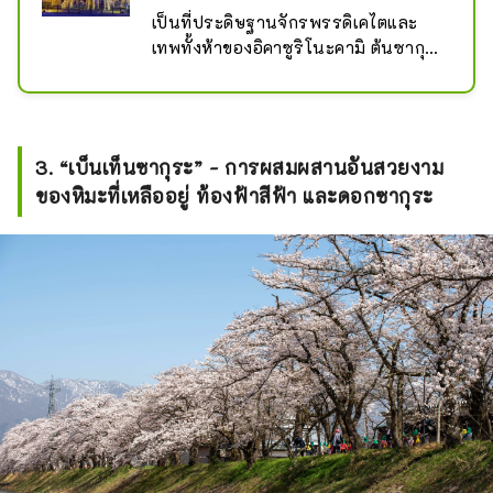
เป็นที่ประดิษฐานจักรพรรดิเคไตและ
เทพทั้งห้าของอิคาซูริโนะคามิ ต้นซากุระ
พันธุ์ย้อยอายุ 380 ปีและต้นเมเปิลทาคา
โอะที่ขวางทางถูกกำหนดให้เป็นอนุสรณ์
สถานทางธรรมชาติของเมืองฟุคุอิ
3. “เบ็นเท็นซากุระ” - การผสมผสานอันสวยงาม
ของหิมะที่เหลืออยู่ ท้องฟ้าสีฟ้า และดอกซากุระ