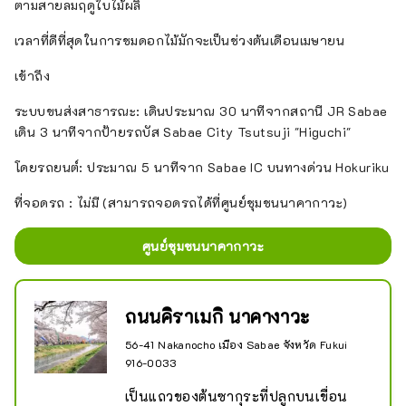
ตามสายลมฤดูใบไม้ผลิ
เวลาที่ดีที่สุดในการชมดอกไม้มักจะเป็นช่วงต้นเดือนเมษายน
เข้าถึง
ระบบขนส่งสาธารณะ: เดินประมาณ 30 นาทีจากสถานี JR Sabae
เดิน 3 นาทีจากป้ายรถบัส Sabae City Tsutsuji "Higuchi"
โดยรถยนต์: ประมาณ 5 นาทีจาก Sabae IC บนทางด่วน Hokuriku
ที่จอดรถ : ไม่มี (สามารถจอดรถได้ที่ศูนย์ชุมชนนาคากาวะ)
ศูนย์ชุมชนนาคากาวะ
ถนนคิราเมกิ นาคางาวะ
56-41 Nakanocho เมือง Sabae จังหวัด Fukui
916-0033
เป็นแถวของต้นซากุระที่ปลูกบนเขื่อน 