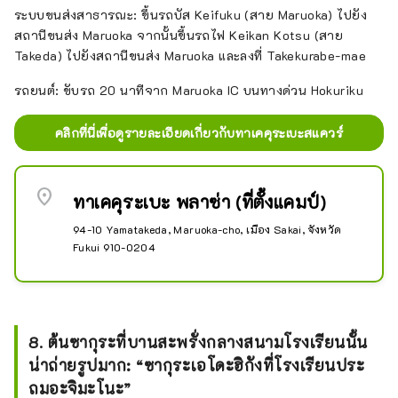
นอกจากนี้ ภายในสวนยังมีต้นซากุระโย
ระบบขนส่งสาธารณะ: ขึ้นรถบัส Keifuku (สาย Maruoka) ไปยัง
ชิโนะปลูกอยู่ 400 ต้น และได้รับการ
สถานีขนส่ง Maruoka จากนั้นขึ้นรถไฟ Keikan Kotsu (สาย
รับรองให้เป็นหนึ่งใน 100 จุดชมซากุระ
Takeda) ไปยังสถานีขนส่ง Maruoka และลงที่ Takekurabe-mae
ชั้นนำของญี่ปุ่น และเทศกาลดอกซากุระ
รถยนต์: ขับรถ 20 นาทีจาก Maruoka IC บนทางด่วน Hokuriku
ที่ปราสาทมารุโอกะก็จัดขึ้นที่เมือง
ปราสาทในเดือนเมษายน

คลิกที่นี่เพื่อดูรายละเอียดเกี่ยวกับทาเคคุระเบะสแควร์
ว่ากันว่ามารุโอกะมีต้นกำเนิดในเมืองใน
ปี 1576 เมื่อคัตสึโตโย หลานชายของ
location_on
คัตสึอิเอะ ชิบาตะ ได้สร้างปราสาทมารุ
ทาเคคุระเบะ พลาซ่า (ที่ตั้งแคมป์)
โอกะและพัฒนาเมืองแห่งปราสาท

94-10 Yamatakeda, Maruoka-cho, เมือง Sakai, จังหวัด
Fukui 910-0204
หลังจากคัตสึโตโย ชิบาตะ เจ้าแห่ง
ปราสาทได้ผ่านอิเอยากิโยะ ยาซุย มุ
เนคัตสึ อาโอยามะ ทาดาโมโตะ อาโอยา
มะ และถูกแทนที่โดยนาริชิเงะ ฮอนดะ
ในปี 1613 แต่ตระกูลฮอนด้าอยู่ในรุ่นที่สี่ 
8. ต้นซากุระที่บานสะพรั่งกลางสนามโรงเรียนนั้น
ในปี ค.ศ. 1695 อาริมะ คิโยซึมิจากเอจิ
น่าถ่ายรูปมาก: “ซากุระเอโดะฮิกังที่โรงเรียนประ
โกะ อิโตอิกาวะ เข้าไปในปราสาทพร้อม
ถมอะจิมะโนะ”