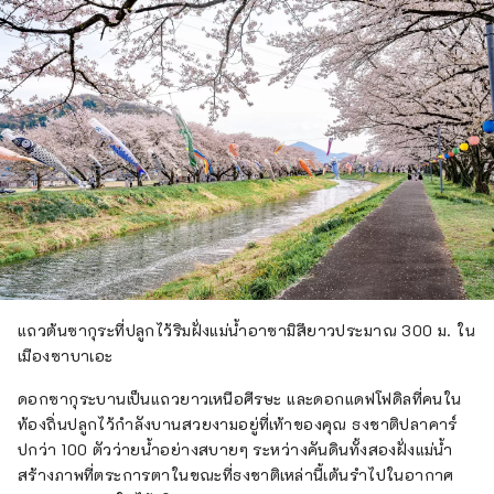
แถวต้นซากุระที่ปลูกไว้ริมฝั่งแม่น้ำอาซามิสึยาวประมาณ 300 ม. ใน
เมืองซาบาเอะ
ดอกซากุระบานเป็นแถวยาวเหนือศีรษะ และดอกแดฟโฟดิลที่คนใน
ท้องถิ่นปลูกไว้กำลังบานสวยงามอยู่ที่เท้าของคุณ ธงชาติปลาคาร์
ปกว่า 100 ตัวว่ายน้ำอย่างสบายๆ ระหว่างคันดินทั้งสองฝั่งแม่น้ำ
สร้างภาพที่ตระการตาในขณะที่ธงชาติเหล่านี้เต้นรำไปในอากาศ