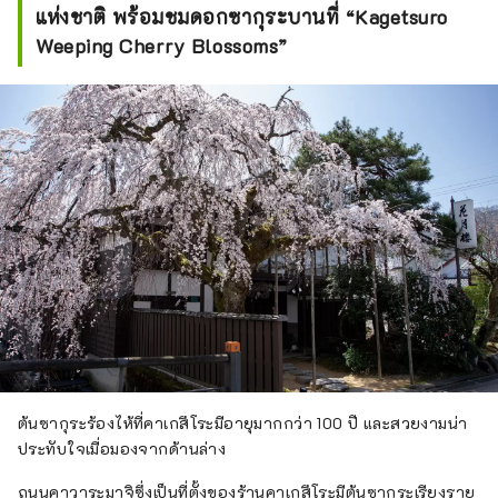
แห่งชาติ พร้อมชมดอกซากุระบานที่ “Kagetsuro
Weeping Cherry Blossoms”
ต้นซากุระร้องไห้ที่คาเกสึโระมีอายุมากกว่า 100 ปี และสวยงามน่า
ประทับใจเมื่อมองจากด้านล่าง
ถนนคาวาระมาจิซึ่งเป็นที่ตั้งของร้านคาเกสึโระมีต้นซากุระเรียงราย