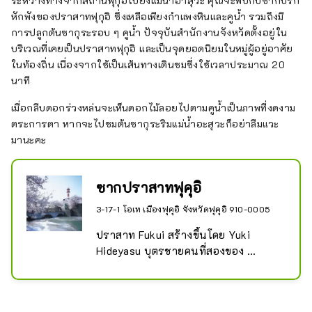
ระหว่างทางจากสถานีฟุกุอิไปยังแม่น้ำอาสุวะ คุณจะพบกับซากปรัก
หักพังของปราสาทฟุกุอิ ซึ่งเหลือเพียงกำแพงหินและคูน้ำ รวมถึงมี
การปลูกต้นซากุระรอบ ๆ คูน้ำ ปัจจุบันสำนักงานจังหวัดตั้งอยู่ใน
บริเวณที่เคยเป็นปราสาทฟุกุอิ และเป็นจุดยอดนิยมในหมู่ผู้อยู่อาศัย
ในท้องถิ่น เนื่องจากใช้เป็นเส้นทางเดินชมซึ่งใช้เวลาประมาณ 20
นาที
เมื่อกลีบดอกร่วงหล่นจะเห็นดอกไม้ลอยไปตามคูน้ำเป็นภาพที่งดงาม
ตระการตา หากจะไปชมต้นซากุระริมแม่น้ำอะสุวะก็อย่าลืมแวะ
มานะคะ
ซากปราสาทฟุคุอิ
3-17-1 โอเท เมืองฟุคุอิ จังหวัดฟุคุอิ 910-0005
ปราสาท Fukui สร้างขึ้นโดย Yuki 
Hideyasu บุตรชายคนที่สองของ 
Tokugawa Ieyasu ขุนนางศักดินาคน
แรกของ Fukui ในช่วงสมัย Edo 
ปราสาทแห่งนี้เจริญรุ่งเรืองในฐานะ