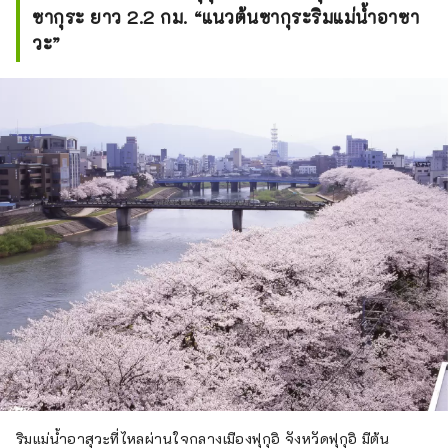
ซากุระ ยาว 2.2 กม. “แนวต้นซากุระริมแม่น้ำอาซา
วะ”
ริมแม่น้ำอาสุวะที่ไหลผ่านใจกลางเมืองฟุกุอิ จังหวัดฟุกุอิ มีต้น