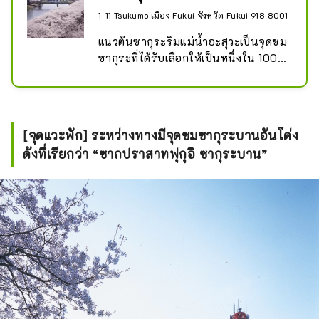
1-11 Tsukumo เมือง Fukui จังหวัด Fukui 918-8001
แนวต้นซากุระริมแม่น้ำอะสุวะเป็นจุดชม
ซากุระที่ได้รับเลือกให้เป็นหนึ่งใน 100 
จุดชมซากุระที่ดีที่สุด ต้นซากุระ Yoshino 
ประมาณ 600 ต้นเรียงรายไปตามแม่น้ำ 
Asuwa ซึ่งไหลผ่านใจกลางเมือง Fukui 
จังหวัด Fukui ประมาณ 2.2 กิโลเมตร
[จุดแวะพัก] ระหว่างทางมีจุดชมซากุระบานอันโด่ง
ดังที่เรียกว่า “ซากปราสาทฟุกุอิ ซากุระบาน”