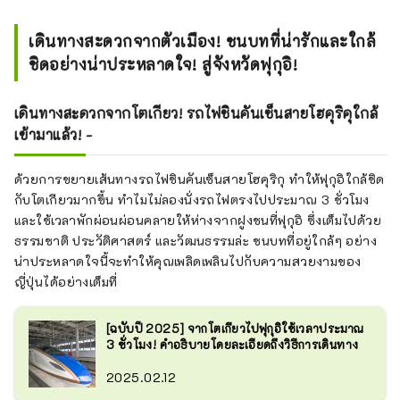
เดินทางสะดวกจากตัวเมือง! ชนบทที่น่ารักและใกล้
ชิดอย่างน่าประหลาดใจ! สู่จังหวัดฟุกุอิ!
เดินทางสะดวกจากโตเกียว! รถไฟชินคันเซ็นสายโฮคุริคุใกล้
เข้ามาแล้ว! -
ด้วยการขยายเส้นทางรถไฟชินคันเซ็นสายโฮคุริกุ ทำให้ฟุกุอิใกล้ชิด
กับโตเกียวมากขึ้น ทำไมไม่ลองนั่งรถไฟตรงไปประมาณ 3 ชั่วโมง
และใช้เวลาพักผ่อนผ่อนคลายให้ห่างจากฝูงชนที่ฟุกุอิ ซึ่งเต็มไปด้วย
ธรรมชาติ ประวัติศาสตร์ และวัฒนธรรมล่ะ ชนบทที่อยู่ใกล้ๆ อย่าง
น่าประหลาดใจนี้จะทำให้คุณเพลิดเพลินไปกับความสวยงามของ
ญี่ปุ่นได้อย่างเต็มที่
[ฉบับปี 2025] จากโตเกียวไปฟุกุอิใช้เวลาประมาณ
3 ชั่วโมง! คำอธิบายโดยละเอียดถึงวิธีการเดินทาง
2025.02.12