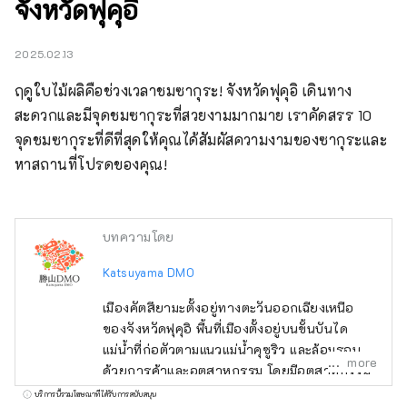
จังหวัดฟุคุอิ
2025.02.13
ฤดูใบไม้ผลิคือช่วงเวลาชมซากุระ! จังหวัดฟุคุอิ เดินทาง
สะดวกและมีจุดชมซากุระที่สวยงามมากมาย เราคัดสรร 10 
จุดชมซากุระที่ดีที่สุดให้คุณได้สัมผัสความงามของซากุระและ
หาสถานที่โปรดของคุณ!
บทความโดย
Katsuyama DMO
เมืองคัตสึยามะตั้งอยู่ทางตะวันออกเฉียงเหนือ
ของจังหวัดฟุคุอิ พื้นที่เมืองตั้งอยู่บนขั้นบันได
แม่น้ำที่ก่อตัวตามแนวแม่น้ำคุซูริว และล้อมรอบ
more
ด้วยการค้าและอุตสาหกรรม โดยมีอุตสาหกรรม
สิ่งทอเป็นอุตสาหกรรมหลักซึ่งเป็นอุตสาหกรรม
บริการนี้รวมโฆษณาที่ได้รับการสนับสนุน