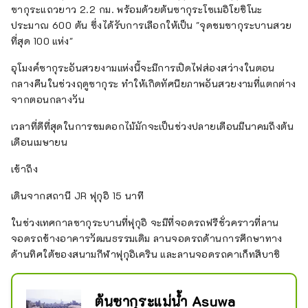
ซากุระแถวยาว 2.2 กม. พร้อมด้วยต้นซากุระโซเมอิโยชิโนะ
ประมาณ 600 ต้น ซึ่งได้รับการเลือกให้เป็น "จุดชมซากุระบานสวย
ที่สุด 100 แห่ง"
อุโมงค์ซากุระอันสวยงามแห่งนี้จะมีการเปิดไฟส่องสว่างในตอน
กลางคืนในช่วงฤดูซากุระ ทำให้เกิดทัศนียภาพอันสวยงามที่แตกต่าง
จากตอนกลางวัน
เวลาที่ดีที่สุดในการชมดอกไม้มักจะเป็นช่วงปลายเดือนมีนาคมถึงต้น
เดือนเมษายน
เข้าถึง
เดินจากสถานี JR ฟุกุอิ 15 นาที
ในช่วงเทศกาลซากุระบานที่ฟุกุอิ จะมีที่จอดรถฟรีชั่วคราวที่ลาน
จอดรถข้างอาคารวัฒนธรรมเดิม ลานจอดรถด้านการศึกษาทาง
ด้านทิศใต้ของสนามกีฬาฟุกุอิเคริน และลานจอดรถคาเก็ทสึบาชิ
ต้นซากุระแม่น้ำ Asuwa