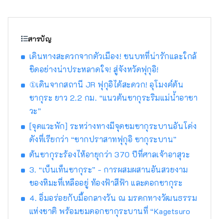
ท้องถิ่นมาตั้งแต่สมัยเมจิตลอดจนพื้นที่ชนบท อุดม
ไปด้วยน้ำและความเขียวขจี ซึ่งเป็นที่ที่
เกษตรกรรมและป่าไม้มีความคึกคักมาตั้งแต่สมัย
โบราณ บริษัทของเราเป็น DMO (บริษัทพัฒนา
สารบัญ
ชุมชนการท่องเที่ยว) ที่ทำงานร่วมกับชุมชนท้อง
เดินทางสะดวกจากตัวเมือง! ชนบทที่น่ารักและใกล้
ถิ่นเพื่อพัฒนาพื้นที่การท่องเที่ยว เมืองคัตสึยามะ
ชิดอย่างน่าประหลาดใจ! สู่จังหวัดฟุกุอิ!
เป็นขุมสมบัติของสถานที่ท่องเที่ยวที่น่าสนใจ เช่น
พิพิธภัณฑ์ไดโนเสาร์ และวัดเฮเซนจิ! สำหรับ
①เดินจากสถานี JR ฟุกุอิได้สะดวก! อุโมงค์ต้น
ลูกค้าที่มาเยือนคัตสึยามะ เรามีทัวร์พร้อมไกด์ที่
ซากุระ ยาว 2.2 กม. “แนวต้นซากุระริมแม่น้ำอาซา
ให้ผู้คนมากที่สุดเท่าที่เป็นไปได้ได้สัมผัสประสบกา
วะ”
รณ์คัตสึยามะ "Geo Terminal" ที่ตั้งอยู่ในลาน
[จุดแวะพัก] ระหว่างทางมีจุดชมซากุระบานอันโด่ง
จอดรถของพิพิธภัณฑ์ไดโนเสาร์ และการดำเนิน
งานของ "สถานีริมทาง Dinosaur Valley
ดังที่เรียกว่า “ซากปราสาทฟุกุอิ ซากุระบาน”
Katsuyama" ซึ่งเปิดใน มิถุนายน 2563 เราให้
ต้นซากุระร้องไห้อายุกว่า 370 ปีที่ศาลเจ้าอาสุวะ
บริการแบบละเอียด นอกจากนี้เรายังดำเนินการ
3. “เบ็นเท็นซากุระ” - การผสมผสานอันสวยงาม
กับความท้าทายอย่างแข็งขันในการสร้างธุรกิจ
ของหิมะที่เหลืออยู่ ท้องฟ้าสีฟ้า และดอกซากุระ
ใหม่ที่เน้นการท่องเที่ยว โดยมีจุดมุ่งหมายในการ
ฟื้นฟูเมืองคัตสึยามะ
4. อิ่มอร่อยกับมื้อกลางวัน ณ มรดกทางวัฒนธรรม
แห่งชาติ พร้อมชมดอกซากุระบานที่ “Kagetsuro