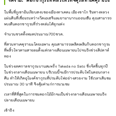
และคัตสึโตโยะหลานชายของเขาตามคำ
สั่งของโอดะ โนบุนากะ เพื่อเตรียมพร้อม
ในพื้นที่ภูเขาอันเงียบสงบของเมืองทาเคดะ เมืองซาไก ริมทางหลวง
สำหรับการลุกฮือของอิกโกะ อิกกิในปี 
แผ่นดินที่เชื่อมระหว่างวัดเอเฮจิและยามานากะออนเซ็น คุณสามารถ
1576 ในสมัยเซ็นโงกุ

พบเห็นดอกซากุระที่ร่วงหล่นได้ทุกแห่ง
เป็นทรัพย์สินทางวัฒนธรรมที่สำคัญของ
ชาติ และเป็นหอคอยปราสาทรูปทรง
จำนวนขวดทั้งหมดประมาณ700ขวด.
ศาลาซึ่งมีภายนอก 2 ชั้นและภายใน 3 
ชั้น กำแพงหินถูกสร้างขึ้นโดยใช้วิธีการ
ที่สวนทาเคคุราเบะโดยเฉพาะ คุณสามารถเพลิดเพลินกับดอกซากุระ
ก่อสร้างแบบ ``โนซูระ-ซูมิ'' แบบเก่า 
ที่พลิ้วไหวตามสายลมตั้งแต่กลางเดือนเมษายนไปจนถึงช่วงสัปดาห์
และถึงแม้ว่า มีช่องว่างมากมายและดู
ทอง
ขรุขระ ระบายน้ำได้ดี ว่ากันว่าปลอดภัย
ในช่วงเทศกาลซากุระบานสะพรั่ง Takeda no Sato ซึ่งจัดขึ้นทุกปี
ไม่พังแม้ฝนตกหนัก ว่ากันว่า

ในช่วงกลางเดือนเมษายน บริเวณนี้จะมีการประดับไฟในตอนกลาง
คืน ทำให้เกิดอุโมงค์ซากุระที่ประดับไฟอย่างสวยงาม ใช้เวลาเดินชม
มีสวนสาธารณะสไตล์สวนญี่ปุ่นที่สร้าง
ประมาณ 30 นาที จึงคุ้มค่าแก่การแวะชม
ขึ้นเพื่อเฉลิมฉลองครบรอบ 400 ปีการ
ก่อสร้างปราสาทมารุโอกะ และ
เวลาที่ดีที่สุดในการชมดอกไม้มักจะเป็นช่วงกลางเดือนเมษายนถึง
พิพิธภัณฑ์ประวัติศาสตร์และนิทานพื้น
ปลายเดือนเมษายน
บ้านจัดแสดงสิ่งของที่เกี่ยวข้องกับ
เจ้าของปราสาทที่สืบทอดกันมา

เข้าถึง