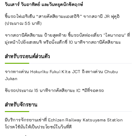
วันเสาร์ วันอาทิตย์ และวันหยุดนักขัตฤกษ์
ขึ้นรถไฟเอจิเซ็น “สายคัตสึยามะเอเฮอิจิ” จากสถานี JR ฟุคุอิ
(ประมาณ 55 นาที)
จากสถานีคัตสึยามะ ป้ายสุดท้าย ขึ้นรถบัสท่องเที่ยว "ไดนากอน" ที่
มุ่งหน้าไปยังเฮเซนจิ หรือนั่งแท็กซี่ 10 นาทีจากสถานีคัตสึยามะ
สำหรับรถยนต์ส่วนตัว
จากทางด่วน Hokuriku Fukui Kita JCT ถึงทางด่วน Chubu
Jukan
ขับรถประมาณ 15 นาทีจากคัตสึยามะ IC *มีที่จอดรถ
สำหรับจักรยาน
มีบริการจักรยานเช่าที่ Echizen Railway Katsuyama Station
โปรดใช้มันให้เป็นประโยชน์ในวันที่ดี