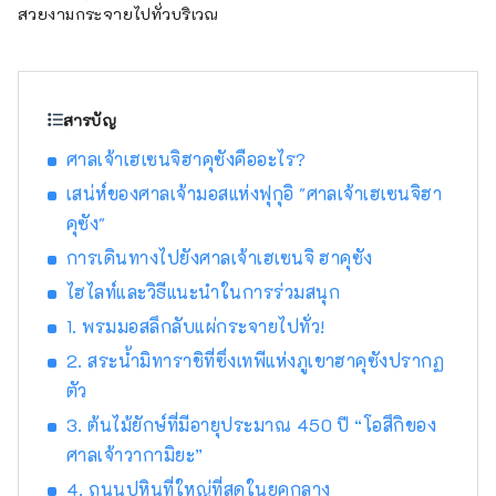
สวยงามกระจายไปทั่วบริเวณ
ฟื้นฟูเมืองคัตสึยามะ
สารบัญ
ศาลเจ้าเฮเซนจิฮาคุซังคืออะไร?
เสน่ห์ของศาลเจ้ามอสแห่งฟุกุอิ "ศาลเจ้าเฮเซนจิฮา
คุซัง"
การเดินทางไปยังศาลเจ้าเฮเซนจิ ฮาคุซัง
ไฮไลท์และวิธีแนะนำในการร่วมสนุก
1. พรมมอสลึกลับแผ่กระจายไปทั่ว!
2. สระน้ำมิทาราชิที่ซึ่งเทพีแห่งภูเขาฮาคุซังปรากฏ
ตัว
3. ต้นไม้ยักษ์ที่มีอายุประมาณ 450 ปี “โอสึกิของ
ศาลเจ้าวากามิยะ”
4. ถนนปูหินที่ใหญ่ที่สุดในยุคกลาง