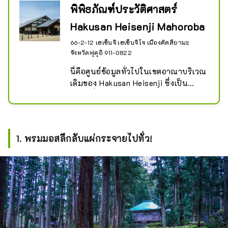
พิพิธภัณฑ์ประวัติศาสตร์
Hakusan Heisenji Mahoroba
66-2-12 เฮเซ็นจิ เฮเซ็นจิโจ เมืองคัตสึยามะ
จังหวัดฟุคุอิ 911-0822
นี่คือศูนย์ข้อมูลทั่วไปในเขตอาณาบริเวณ
เดิมของ Hakusan Heisenji ซึ่งเป็น
สถานที่ประวัติศาสตร์แห่งชาติ เฮเซ็นจิมี
ประวัติอันยาวนานเกี่ยวกับการสวดมนต์
ของผู้คนและชีวิตประจำวันประมาณ 
1,300 ปี โปรดใช้เวลาของคุณและ
1. พรมมอสลึกลับแผ่กระจายไปทั่ว!
เพลิดเพลินไปกับสถานที่ที่ยอดเยี่ยมแห่ง
นี้ มาโฮโรบะ