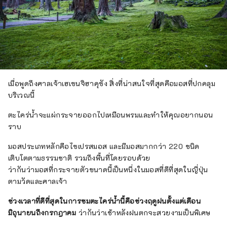
เมื่อพูดถึงศาลเจ้าเฮเซนจิฮาคุซัง สิ่งที่น่าสนใจที่สุดคือมอสที่ปกคลุม
บริเวณนี้
ตะไคร่น้ำจะแผ่กระจายออกไปเหมือนพรมและทำให้คุณอยากนอน
ราบ
มอสประเภทหลักคือไซเปรสมอส และมีมอสมากกว่า 220 ชนิด
เติบโตตามธรรมชาติ รวมถึงพื้นที่โดยรอบด้วย
ว่ากันว่ามอสที่กระจายตัวขนาดนี้เป็นหนึ่งในมอสที่ดีที่สุดในญี่ปุ่น
ตามวัดและศาลเจ้า
ช่วงเวลาที่ดีที่สุดในการชมตะไคร่น้ำนี้คือช่วงฤดูฝนตั้งแต่เดือน
มิถุนายนถึงกรกฎาคม
ว่ากันว่าเช้าหลังฝนตกจะสวยงามเป็นพิเศษ