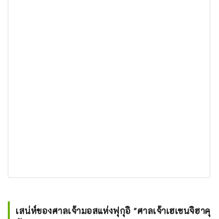
เสน่ห์ของศาลเจ้ามอสแห่งฟุกุอิ "ศาลเจ้าเฮเซนจิฮาคุ