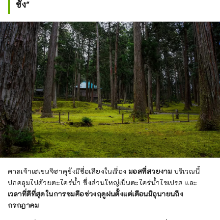
ซัง"
ศาลเจ้าเฮเซนจิฮาคุซังมีชื่อเสียงในเรื่อง
มอสที่สวยงาม
บริเวณนี้
ปกคลุมไปด้วยตะไคร่น้ำ ซึ่งส่วนใหญ่เป็นตะไคร่น้ำไซเปรส และ
เวลาที่ดีที่สุดในการชมคือช่วงฤดูฝนตั้งแต่เดือนมิถุนายนถึง
กรกฎาคม