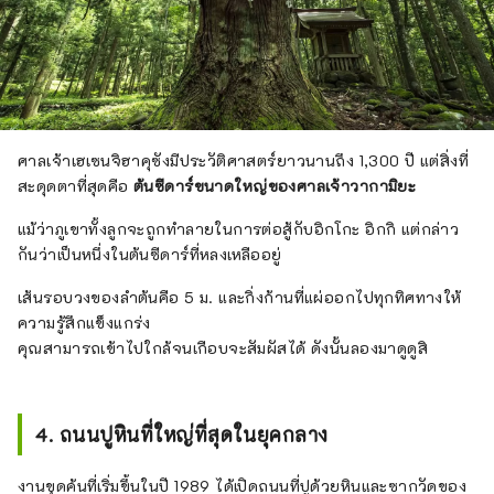
ศาลเจ้าเฮเซนจิฮาคุซังมีประวัติศาสตร์ยาวนานถึง 1,300 ปี แต่สิ่งที่
สะดุดตาที่สุดคือ
ต้นซีดาร์ขนาดใหญ่ของศาลเจ้าวากามิยะ
แม้ว่าภูเขาทั้งลูกจะถูกทำลายในการต่อสู้กับอิกโกะ อิกกิ แต่กล่าว
กันว่าเป็นหนึ่งในต้นซีดาร์ที่หลงเหลืออยู่
เส้นรอบวงของลำต้นคือ 5 ม. และกิ่งก้านที่แผ่ออกไปทุกทิศทางให้
ความรู้สึกแข็งแกร่ง
คุณสามารถเข้าไปใกล้จนเกือบจะสัมผัสได้ ดังนั้นลองมาดูดูสิ
4. ถนนปูหินที่ใหญ่ที่สุดในยุคกลาง
งานขุดค้นที่เริ่มขึ้นในปี 1989 ได้เปิดถนนที่ปูด้วยหินและซากวัดของ