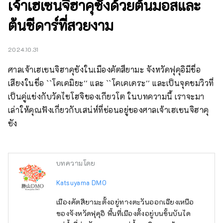
เจ้าเฮเซนจิฮาคุซังด้วยต้นมอสและ
ต้นซีดาร์ที่สวยงาม
2024.10.31
ศาลเจ้าเฮเซนจิฮาคุซังในเมืองคัตสึยามะ จังหวัดฟุคุอิมีชื่อ
เสียงในชื่อ ``โคเคมิยะ'' และ ``โคเคเดระ'' และเป็นจุดชมวิวที่
เป็นคู่แข่งกับวัดไซโฮจิของเกียวโต ในบทความนี้ เราจะมา
เล่าให้คุณฟังเกี่ยวกับเสน่ห์ที่ซ่อนอยู่ของศาลเจ้าเฮเซนจิฮาคุ
ซัง
บทความโดย
Katsuyama DMO
เมืองคัตสึยามะตั้งอยู่ทางตะวันออกเฉียงเหนือ
ของจังหวัดฟุคุอิ พื้นที่เมืองตั้งอยู่บนขั้นบันได