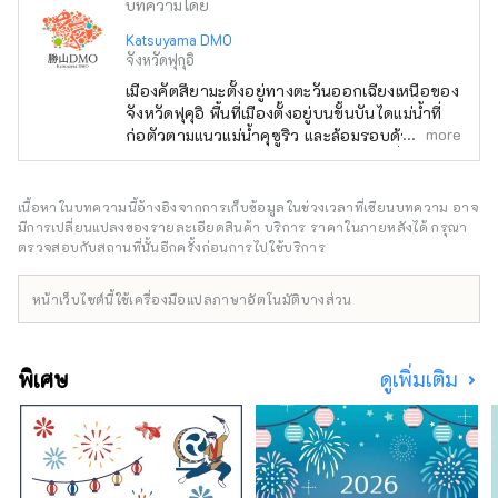
บทความโดย
Katsuyama DMO
จังหวัดฟุกุอิ
เมืองคัตสึยามะตั้งอยู่ทางตะวันออกเฉียงเหนือของ
จังหวัดฟุคุอิ พื้นที่เมืองตั้งอยู่บนขั้นบันไดแม่น้ำที่
more
ก่อตัวตามแนวแม่น้ำคุซูริว และล้อมรอบด้วยการ
ค้าและอุตสาหกรรม โดยมีอุตสาหกรรมสิ่งทอเป็น
อุตสาหกรรมหลักซึ่งเป็นอุตสาหกรรมท้องถิ่นมา
ตั้งแต่สมัยเมจิตลอดจนพื้นที่ชนบท อุดมไปด้วยน้ำ
เนื้อหาในบทความนี้อ้างอิงจากการเก็บข้อมูลในช่วงเวลาที่เขียนบทความ อาจ
และความเขียวขจี ซึ่งเป็นที่ที่เกษตรกรรมและป่า
มีการเปลี่ยนแปลงของรายละเอียดสินค้า บริการ ราคาในภายหลังได้ กรุณา
ไม้มีความคึกคักมาตั้งแต่สมัยโบราณ บริษัทของ
ตรวจสอบกับสถานที่นั้นอีกครั้งก่อนการไปใช้บริการ
เราเป็น DMO (บริษัทพัฒนาชุมชนการท่องเที่ยว)
ที่ทำงานร่วมกับชุมชนท้องถิ่นเพื่อพัฒนาพื้นที่การ
หน้าเว็บไซต์นี้ใช้เครื่องมือแปลภาษาอัตโนมัติบางส่วน
ท่องเที่ยว เมืองคัตสึยามะเป็นขุมสมบัติของสถานที่
ท่องเที่ยวที่น่าสนใจ เช่น พิพิธภัณฑ์ไดโนเสาร์ และ
วัดเฮเซนจิ! สำหรับลูกค้าที่มาเยือนคัตสึยามะ เรา
พิเศษ
ดูเพิ่มเติม
มีทัวร์พร้อมไกด์ที่ให้ผู้คนมากที่สุดเท่าที่เป็นไปได้
ได้สัมผัสประสบการณ์คัตสึยามะ "Geo
Terminal" ที่ตั้งอยู่ในลานจอดรถของพิพิธภัณฑ์
ไดโนเสาร์ และการดำเนินงานของ "สถานีริมทาง
Dinosaur Valley Katsuyama" ซึ่งเปิดใน
มิถุนายน 2563 เราให้บริการแบบละเอียด