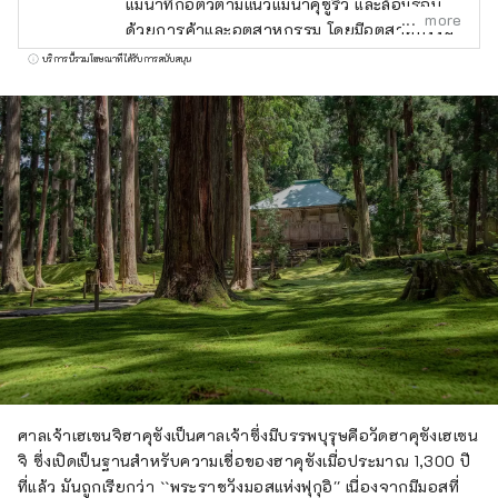
แม่น้ำที่ก่อตัวตามแนวแม่น้ำคุซูริว และล้อมรอบ
more
ด้วยการค้าและอุตสาหกรรม โดยมีอุตสาหกรรม
สิ่งทอเป็นอุตสาหกรรมหลักซึ่งเป็นอุตสาหกรรม
บริการนี้รวมโฆษณาที่ได้รับการสนับสนุน
ท้องถิ่นมาตั้งแต่สมัยเมจิตลอดจนพื้นที่ชนบท อุดม
ไปด้วยน้ำและความเขียวขจี ซึ่งเป็นที่ที่
เกษตรกรรมและป่าไม้มีความคึกคักมาตั้งแต่สมัย
โบราณ บริษัทของเราเป็น DMO (บริษัทพัฒนา
ชุมชนการท่องเที่ยว) ที่ทำงานร่วมกับชุมชนท้อง
ถิ่นเพื่อพัฒนาพื้นที่การท่องเที่ยว เมืองคัตสึยามะ
เป็นขุมสมบัติของสถานที่ท่องเที่ยวที่น่าสนใจ เช่น
พิพิธภัณฑ์ไดโนเสาร์ และวัดเฮเซนจิ! สำหรับ
ลูกค้าที่มาเยือนคัตสึยามะ เรามีทัวร์พร้อมไกด์ที่
ให้ผู้คนมากที่สุดเท่าที่เป็นไปได้ได้สัมผัสประสบกา
รณ์คัตสึยามะ "Geo Terminal" ที่ตั้งอยู่ในลาน
จอดรถของพิพิธภัณฑ์ไดโนเสาร์ และการดำเนิน
งานของ "สถานีริมทาง Dinosaur Valley
Katsuyama" ซึ่งเปิดใน มิถุนายน 2563 เราให้
ศาลเจ้าเฮเซนจิฮาคุซังเป็นศาลเจ้าซึ่งมีบรรพบุรุษคือวัดฮาคุซังเฮเซน
บริการแบบละเอียด นอกจากนี้เรายังดำเนินการ
จิ ซึ่งเปิดเป็นฐานสำหรับความเชื่อของฮาคุซังเมื่อประมาณ 1,300 ปี
กับความท้าทายอย่างแข็งขันในการสร้างธุรกิจ
ที่แล้ว มันถูกเรียกว่า ``พระราชวังมอสแห่งฟุกุอิ'' เนื่องจากมีมอสที่
ใหม่ที่เน้นการท่องเที่ยว โดยมีจุดมุ่งหมายในการ