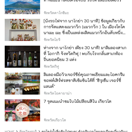
จังหวัดคาโกชิมะ
[นั่งรถไฟจาก นาโกย่า 30 นาที] ข้อมูลเกี่ยวกับ
การจัดแสดงแมวกวัก (แมวกวัก ) ใน เมืองโทโค
นาเมะ เมะ ซึ่งเป็นแหล่งผลิตแมวกวักอันดับหนึ่ง
ของญี่ปุ่น
จังหวัดไอจิ
ห่างจาก นาโกย่า เพียง 30 นาที! มาลิ้มลองสาเก
ที่ โอกากิ จังหวัดกิฟุ ! พบกับโรงกลั่นสาเกท้อง
ถิ่นยอดนิยม 3 แห่ง
จังหวัดกิฟุ
ลิ้มลองเนื้อวัวเจอร์ซีย์คุณภาพเยี่ยมและไอศกรีม
ซอฟต์เสิร์ฟรสชาติเข้มข้นได้ที่ "ฮิรุเซ็น เจอร์ซี่
แลนด์"
จังหวัดโอคายาม่า
7 จุดแนะนำชมใบไม้เปลี่ยนสีใน เกียวโต
จังหวัดเกียวโต
HOME
จังหวัดฟุกุอิ
ตะไคร่น้ำลึกลับไปหมด! คำอธิบายโดยละเอียดเกี่ยวกับเสน่