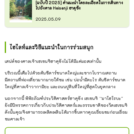
[ฉบับปี 2025] คำแนะนำโดยละเอียดในการเดินทาง
ไปยังศาล Heisenji ฮาคุซัง
2025.05.09
ไฮไลท์และวิธีแนะนำในการร่วมสนุก
เสน่ห์ของศาลเจ้าเฮเซนจิฮาคุซังไม่ได้มีแค่มอสเท่านั้น
บริเวณนี้เต็มไปด้วยต้นซีดาร์ขนาดใหญ่และซากโบราณสถาน
มีสถานที่ท่องเที่ยวมากมายให้ชม เช่น บ่อน้ำมิตะไร ต้นซีดาร์ขนาด
ใหญ่ที่ศาลเจ้าวากามิยะ และถนนปูหินที่ใหญ่ที่สุดในยุคกลาง
นอกจากนี้ พิพิธภัณฑ์ประวัติศาสตร์ฮาคุซัง เฮเซนจิ ``มาโฮโรบะ''
ยังมีนิทรรศการเกี่ยวกับประวัติศาสตร์และธรรมชาติของวัดเฮเซนจิ
ดังนั้นคุณจึงสามารถเพลิดเพลินได้มากขึ้นหากคุณเยี่ยมชมก่อนเยี่ยม
ชมศาลเจ้า