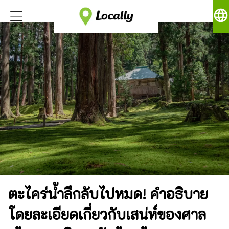
language
ตะไคร่น้ำลึกลับไปหมด! คำอธิบาย
โดยละเอียดเกี่ยวกับเสน่ห์ของศาล