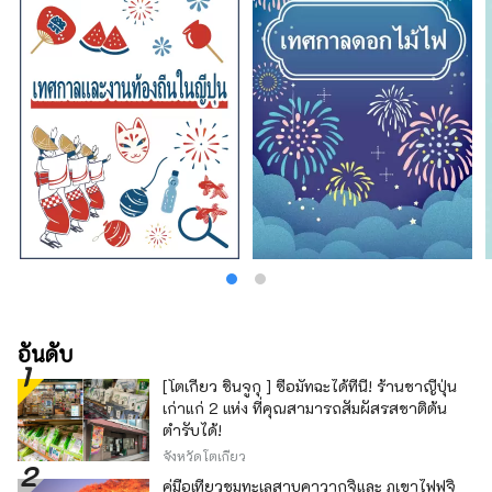
นอกจากนี้เรายังดำเนินการกับความท้าทายอย่าง
แข็งขันในการสร้างธุรกิจใหม่ที่เน้นการท่องเที่ยว
โดยมีจุดมุ่งหมายในการฟื้นฟูเมืองคัตสึยามะ
อันดับ
[โตเกียว ชินจูกุ ] ซื้อมัทฉะได้ที่นี่! ร้านชาญี่ปุ่น
เก่าแก่ 2 แห่ง ที่คุณสามารถสัมผัสรสชาติต้น
ตำรับได้!
จังหวัดโตเกียว
คู่มือเที่ยวชมทะเลสาบคาวากุจิและ ภูเขาไฟฟูจิ