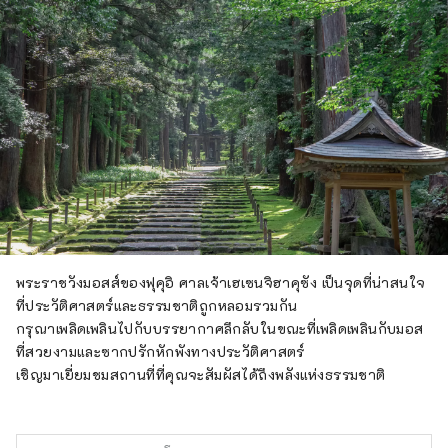
พระราชวังมอสส์ของฟุคุอิ ศาลเจ้าเฮเซนจิฮาคุซัง เป็นจุดที่น่าสนใจ
ที่ประวัติศาสตร์และธรรมชาติถูกหลอมรวมกัน
กรุณาเพลิดเพลินไปกับบรรยากาศลึกลับในขณะที่เพลิดเพลินกับมอส
ที่สวยงามและซากปรักหักพังทางประวัติศาสตร์
เชิญมาเยี่ยมชมสถานที่ที่คุณจะสัมผัสได้ถึงพลังแห่งธรรมชาติ