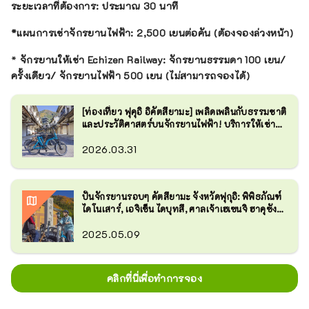
ระยะเวลาที่ต้องการ: ประมาณ 30 นาที
*แผนการเช่าจักรยานไฟฟ้า: 2,500 เยนต่อคัน (ต้องจองล่วงหน้า)
*
จักรยานให้เช่า Echizen Railway:
จักรยานธรรมดา 100 เยน/
ครั้งเดียว/
จักรยานไฟฟ้า 500 เยน
(ไม่สามารถจองได้)
[ท่องเที่ยว ฟุคุอิ อิคัตสึยามะ] เพลิดเพลินกับธรรมชาติ
และประวัติศาสตร์บนจักรยานไฟฟ้า! บริการให้เช่า
จักรยานไฟฟ้า
2026.03.31
ปั่นจักรยานรอบๆ คัตสึยามะ จังหวัดฟุกุอิ: พิพิธภัณฑ์
ไดโนเสาร์, เอจิเซ็น ไดบุทสึ, ศาลเจ้าเฮเซนจิ ฮาคุซัง
ฯลฯ
2025.05.09
คลิกที่นี่เพื่อทำการจอง