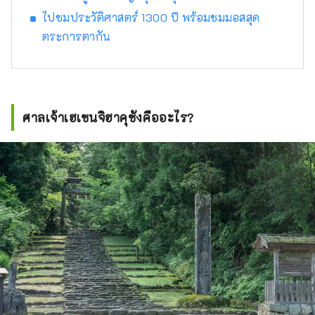
ไปชมประวัติศาสตร์ 1300 ปี พร้อมชมมอสสุด
ตระการตากัน
ศาลเจ้าเฮเซนจิฮาคุซังคืออะไร?