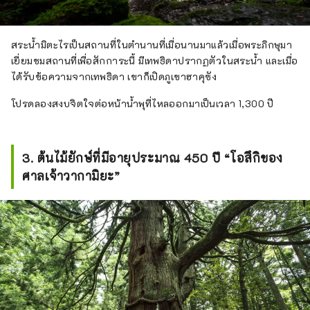
สระน้ำมิตะไรเป็นสถานที่ในตำนานที่เมื่อนานมาแล้วเมื่อพระภิกษุมา
เยี่ยมชมสถานที่เพื่อสักการะนี้ มีเทพธิดาปรากฏตัวในสระน้ำ และเมื่อ
ได้รับข้อความจากเทพธิดา เขาก็เปิดภูเขาฮาคุซัง
โปรดลองสงบจิตใจต่อหน้าน้ำพุที่ไหลออกมาเป็นเวลา 1,300 ปี
3. ต้นไม้ยักษ์ที่มีอายุประมาณ 450 ปี “โอสึกิของ
ศาลเจ้าวากามิยะ”