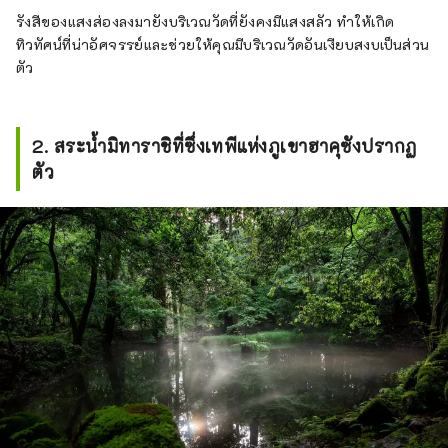
รังสีของแสงส่องลงมายังบริเวณวัดที่ยังคงมีแสงสลัว ทำให้เกิด
ทิวทัศน์ที่น่าอัศจรรย์และช่วยให้คุณมีบริเวณวัดอันเงียบสงบเป็นส่วน
ตัว
2. สระน้ำมิทาราชิที่ซึ่งเทพีแห่งภูเขาฮาคุซังปรากฏ
ตัว