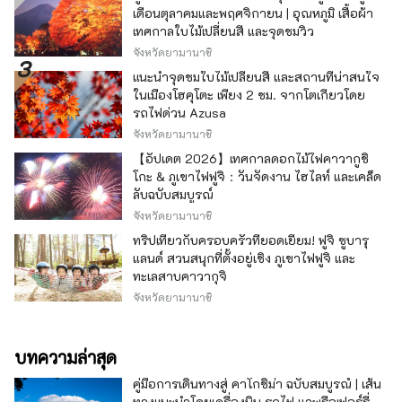
เดือนตุลาคมและพฤศจิกายน | อุณหภูมิ เสื้อผ้า
เทศกาลใบไม้เปลี่ยนสี และจุดชมวิว
จังหวัดยามานาชิ
แนะนำจุดชมใบไม้เปลี่ยนสี และสถานที่น่าสนใจ
ในเมืองโฮคุโตะ เพียง 2 ชม. จากโตเกียวโดย
รถไฟด่วน Azusa
จังหวัดยามานาชิ
【อัปเดต 2026】เทศกาลดอกไม้ไฟคาวากูชิ
โกะ & ภูเขาไฟฟูจิ：วันจัดงาน ไฮไลท์ และเคล็ด
ลับฉบับสมบูรณ์
จังหวัดยามานาชิ
ทริปเที่ยวกับครอบครัวที่ยอดเยี่ยม! ฟูจิ ซูบารุ
แลนด์ สวนสนุกที่ตั้งอยู่เชิง ภูเขาไฟฟูจิ และ
ทะเลสาบคาวากุจิ
จังหวัดยามานาชิ
บทความล่าสุด
คู่มือการเดินทางสู่ คาโกชิม่า ฉบับสมบูรณ์ | เส้น
ทางแนะนำโดยเครื่องบิน รถไฟ และเรือเฟอร์รี่