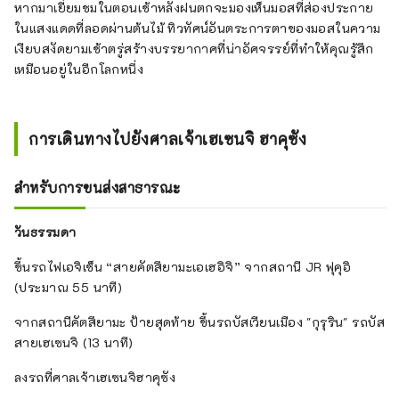
หากมาเยี่ยมชมในตอนเช้าหลังฝนตกจะมองเห็นมอสที่ส่องประกาย
ในแสงแดดที่ลอดผ่านต้นไม้ ทิวทัศน์อันตระการตาของมอสในความ
เงียบสงัดยามเช้าตรู่สร้างบรรยากาศที่น่าอัศจรรย์ที่ทำให้คุณรู้สึก
เหมือนอยู่ในอีกโลกหนึ่ง
การเดินทางไปยังศาลเจ้าเฮเซนจิ ฮาคุซัง
สำหรับการขนส่งสาธารณะ
วันธรรมดา
ขึ้นรถไฟเอจิเซ็น “สายคัตสึยามะเอเฮอิจิ” จากสถานี JR ฟุคุอิ
(ประมาณ 55 นาที)
จากสถานีคัตสึยามะ ป้ายสุดท้าย ขึ้นรถบัสเวียนเมือง "กุรุริน" รถบัส
สายเฮเซนจิ (13 นาที)
ลงรถที่ศาลเจ้าเฮเซนจิฮาคุซัง