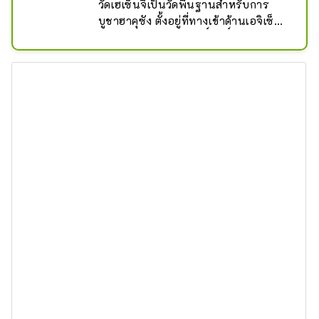
วัดเฮเซ็นจิเป็นวัดพื้นฐานสำหรับการ
บูชาฮาคุซัง ตั้งอยู่ที่ทางเข้าด้านเอจิเซ็น
ของภูเขาฮาคุซังอันศักดิ์สิทธิ์ (ความสูง 
2,702 ม.)

ในยุคกลาง มันกลายเป็นหนึ่งในพื้นที่ที่มี
อิทธิพลมากที่สุดในภูมิภาค Hokuriku 
และว่ากันว่ามีวัดและศาลเจ้านับสิบแห่ง
และวัดนับพันแห่งในบริเวณนั้น ซึ่งใหญ่
กว่าศาลเจ้า Hakusan ในปัจจุบันมาก

อย่างไรก็ตาม ในปีที่ 2 ของเทนโช (ค.ศ. 
1574) ภูเขาทั้งลูกถูกทำลายด้วยไฟ
ระหว่างการต่อสู้กับอิคโคอิคกิ และสิ่ง
ส่วนใหญ่ที่บอกเล่าถึงอดีตได้สูญหายไป

อย่างไรก็ตาม การสำรวจการขุดค้นเต็ม
รูปแบบที่เริ่มขึ้นในปี 1989 เผยให้เห็นว่า
ซากของเขตอาณาบริเวณเดิมยังคง
งดงาม ภาพรวมของ Heisenji ในความ
รุ่งโรจน์ในยุคกลางกำลังถูกเปิดเผยทีละ
เล็กทีละน้อย