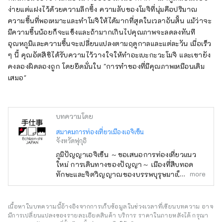
ง่ายแต่แฝงไว้ด้วยความลึกซึ้ง ความลับของโมจิที่นุ่มคือปริมาณ
ความชื้นที่พอเหมาะและทำโมจิให้ได้มากที่สุดในเวลาอันสั้น แม้ว่าจะ
มีความชื้นน้อยก็จะแข็งและถ้ามากเกินไปคุณภาพจะลดลงทันที
อุณหภูมิและความชื้นจะเปลี่ยนแปลงตามฤดูกาลและแต่ละวัน เมื่อเร็ว
ๆ นี้ คุณอัตสึชิได้รับความไว้วางใจให้ทำอะเบะกะวะโมจิ และเขายัง
คงลองผิดลองถูก โดยยึดมั่นใน "การทำของที่มีคุณภาพเหมือนเดิม
เสมอ"
บทความโดย
สมาคมการท่องเที่ยวเมืองเอจิเซ็น
จังหวัดฟุกุอิ
ภูมิปัญญาเอจิเซ็น ～ขอเสนอการท่องเที่ยวแนว
ใหม่ การเดินทางของปัญญา～ เมืองที่สืบทอด
more
ทักษะและจิตวิญญาณของบรรพบุรุษมาเป็นเวลา
1,500 ปี Echizen ทางเข้า "Koshi no Kuni"
ปกครองโดยกษัตริย์โบราณ สถานที่แห่ง
ภูมิปัญญาที่เทคโนโลยีล้ำสมัยและวัฒนธรรมหลั่ง
เนื้อหาในบทความนี้อ้างอิงจากการเก็บข้อมูลในช่วงเวลาที่เขียนบทความ อาจ
ไหลเข้ามาจากอีกฟากของทะเลญี่ปุ่นเป็นครั้งแรก
มีการเปลี่ยนแปลงของรายละเอียดสินค้า บริการ ราคาในภายหลังได้ กรุณา