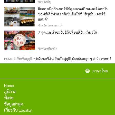
จังหวัดกิฟุ
ลิ้มลองเนื้อวัวเจอร์ซีย์คุณภาพเยี่ยมและไอศกรีม
ซอฟต์เสิร์ฟรสชาติเข้มข้นได้ที่ "ฮิรุเซ็น เจอร์ซี่
แลนด์"
จังหวัดโอคายาม่า
7 จุดแนะนำชมใบไม้เปลี่ยนสีใน เกียวโต
จังหวัดเกียวโต
HOME
จังหวัดฟุกุอิ
[เมืองเอจิเซ็น จังหวัดฟุคุอิ] พ่อแม่และลูก ๆ ปกป้องรสชาติข
language
ภาษาไทย
Home
ภูมิภาค
พิเศษ
ข้อมูลล่าสุด
เกี่ยวกับ Locally