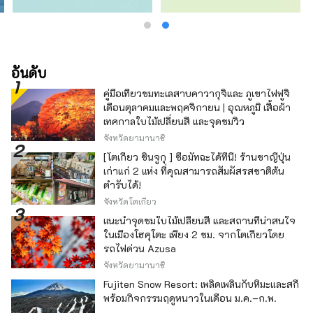
อันดับ
คู่มือเที่ยวชมทะเลสาบคาวากุจิและ ภูเขาไฟฟูจิ
เดือนตุลาคมและพฤศจิกายน | อุณหภูมิ เสื้อผ้า
เทศกาลใบไม้เปลี่ยนสี และจุดชมวิว
จังหวัดยามานาชิ
[โตเกียว ชินจูกุ ] ซื้อมัทฉะได้ที่นี่! ร้านชาญี่ปุ่น
เก่าแก่ 2 แห่ง ที่คุณสามารถสัมผัสรสชาติต้น
ตำรับได้!
จังหวัดโตเกียว
แนะนำจุดชมใบไม้เปลี่ยนสี และสถานที่น่าสนใจ
ในเมืองโฮคุโตะ เพียง 2 ชม. จากโตเกียวโดย
รถไฟด่วน Azusa
จังหวัดยามานาชิ
Fujiten Snow Resort: เพลิดเพลินกับหิมะและสกี
พร้อมกิจกรรมฤดูหนาวในเดือน ม.ค.–ก.พ.