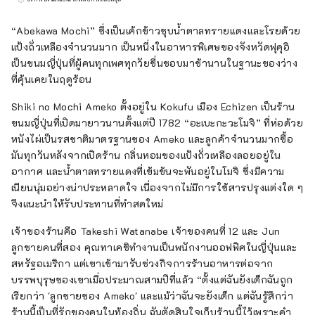
ภูมิปัญญาที่เทคโนโลยีล้ำสมัยและวัฒนธรรมหลั่ง
ไหลเข้ามาจากอีกฟากของทะเลญี่ปุ่นเป็นครั้งแรก
“Abekawa Mochi” ซึ่งเป็นเค้กข้าวชุบน้ำตาลทรายแดงและโรยด้วย
และกลายเป็นต้นกำเนิดของการผลิตที่ลึกซึ้งของ
แป้งถั่วเหลืองจำนวนมาก เป็นหนึ่งในอาหารพิเศษของจังหวัดฟุคุอิ
ญี่ปุ่น ในอุตสาหกรรมแบบดั้งเดิมที่อยู่ร่วมกับ
เป็นขนมญี่ปุ่นที่ผู้คนทุกเพศทุกวัยชื่นชอบมาช้านานในฐานะของว่าง
ธรรมชาติของผืนดินและในผู้คนที่อาศัยอยู่ที่นี่
ที่คุ้นเคยในฤดูร้อน
ภูมิปัญญาสากลที่มนุษย์ต้องการนำมาสู่อีก 1,000
Shiki no Mochi Ameko ตั้งอยู่ใน Kokufu เมือง Echizen เป็นร้าน
ปีข้างหน้านั้นยังมีชีวิตอยู่ ที่นี่และตอนนี้ มีอนาคต
ขนมญี่ปุ่นที่เปิดมายาวนานตั้งแต่ปี 1782 “อะเบะกะวะโมจิ” ที่ห่อด้วย
ที่เกิดจากการแลกเปลี่ยนที่อยู่เหนือพรมแดนของ
หนังไผ่เป็นรสชาติมาตรฐานของ Ameko และลูกค้าจำนวนมากซื้อ
ประเทศ เวลา และพื้นที่ ภารกิจใหม่เพื่อค้นหาแสง
มันทุกวันหลังจากเปิดร้าน กลิ่นหอมของแป้งถั่วเหลืองลอยอยู่ใน
สว่าง ยินดีต้อนรับสู่เอจิเซ็น
อากาศ และน้ำตาลทรายแดงที่เข้มข้นจะพันอยู่ในโมจิ ซึ่งมีความ
เนียนนุ่มอย่างน่าประหลาดใจ เนื่องจากไม่มีการใช้สารปรุงแต่งใด ๆ
จึงแนะนำให้รับประทานที่ทำสดใหม่
เจ้าของร้านคือ Takeshi Watanabe เจ้าของคนที่ 12 และ Jun
ลูกชายคนที่สอง คุณทาเคชิทำงานเป็นพนักงานออฟฟิศในญี่ปุ่นและ
สหรัฐอเมริกา แต่เขาเข้ามารับช่วงกิจการร้านอาหารต่อจาก
บรรพบุรุษของเขาเมื่อประมาณสามปีที่แล้ว “ตั้งแต่ฉันยังเด็กฉันถูก
เรียกว่า 'ลูกชายของ Ameko' และแม้ว่าฉันจะยังเด็ก แต่ฉันรู้สึกว่า
ร้านนี้เป็นที่รักของคนในท้องถิ่น ฉันตัดสินใจเก็บร้านนี้ไว้เพราะคำ