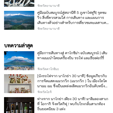
จังหวัดยามานาชิ
คู่มือฉบับสมบูรณ์สู่สถานีที่ 5 ภูเขาไฟฟูจิ| จุดชม
วิว สิ่งที่ควรสวมใส่ การเดินทาง และแผนการ
เดินทางตัวอย่างสำหรับการเที่ยวชมทะเลสาบคา
วากุจิ
จังหวัดยามานาชิ
บทความล่าสุด
คู่มือการเดินทางสู่ คาโกชิม่า ฉบับสมบูรณ์ | เส้น
ทางแนะนำโดยเครื่องบิน รถไฟ และเรือเฟอร์รี่
จังหวัดคาโกชิมะ
[นั่งรถไฟจาก นาโกย่า 30 นาที] ข้อมูลเกี่ยวกับ
การจัดแสดงแมวกวัก (แมวกวัก ) ใน เมืองโทโค
นาเมะ เมะ ซึ่งเป็นแหล่งผลิตแมวกวักอันดับหนึ่ง
ของญี่ปุ่น
จังหวัดไอจิ
ห่างจาก นาโกย่า เพียง 30 นาที! มาลิ้มลองสาเก
ที่ โอกากิ จังหวัดกิฟุ ! พบกับโรงกลั่นสาเกท้อง
ถิ่นยอดนิยม 3 แห่ง