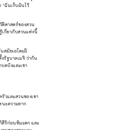
 "ฉันเก็บมันไว้
ะวัติศาสตร์ของสวน
เกี่ยวกับสวนแห่งนี้
ในสมัยเอโดะมี
งรัฐบาลเมจิ ว่ากัน
ูกบดบังและเขา
า
อบครัวและสวนของเขา
เอาชนะความยาก
ิสึริก่อนหิมะตก และ