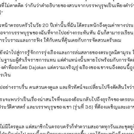
่งที่ไม่คาดคิด ว่ากันว่าคำอธิบายของสวนจากบรรพบุรุษเป็นเพียงคำว่า
ี"
ัวหน้าครอบครัวในวัย 20 ปีเท่านั้นที่ฉันได้ตระหนักถึงคุณค่าทางปร
่วงต่อจากบรรพบุรุษของฉันที่จากไปอย่างกระทันหัน ฉันก็สามารถเรียนรู้
ารโบราณและการฟัง ให้กับคนที่คุ้นเคยกับการจัดสวนครับผม
ยังนำไปสู่การรู้จักการรุ่งเรืองและการล่มสลายของตระกูลมิตามุระ 
งในฐานะผู้สำเร็จราชการแทน แต่ตำแหน่งนั้นหายไปพร้อมกับการจัดตั้
งคำที่ออกโดย Dajokan แต่ความเจริญรุ่งเรืองของเขาจนถึงตอนนี้ถ
รเงิน
อย่างราบรื่น คนสวนคงดูแล และทิวทัศน์จะเปลี่ยนไปจึงตัดสินใจว่
มูระจะพบว่าเป็นเรื่องน่าสนใจที่จะมองย้อนกลับไปถึงธุรกิจของคร
ยประวัติศาสตร์ และบรรพบุรุษของเขา (รุ่นที่ 36) ที่ต้องเผชิญและ
โดยไม่มีใครดูแล แต่สมาชิกในครอบครัวก็ทำความสะอาดทุกวันและชุดยูก