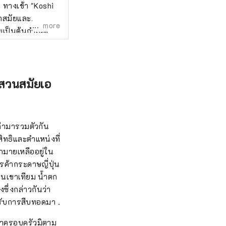
ทางเข้า "Koshi
้ำสมัยและ
more
เป็นต้นกำเนิด
รมชาติของผืนดิน
0 ปีข้างหน้านั้น
นือพรมแดนของประเทศ
งสวนสมัยเอ
ก่ามารวมตัวกัน
ิทธิและตำแหน่งที่
ากมายเหลืออยู่ใน
รค้ากระดาษญี่ปุ่น
นเขาเทียม น้ำตก
ึ่งกล่าวกันว่า
้รับการสืบทอดมา .
าครอบครัวมิตามุ