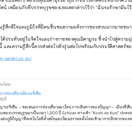
ก็ดำเนินต่อไป ตอนนี้คุณมิตามุระอายุมากขึ้น เธอได้ตระหนักถึงค
น์ เหมือนกับที่บรรพบุรุษของเธอเคยกล่าวไว้ว่า "ฉันจะรักษามันไว้
รู้สึกดีใจและภูมิใจที่มีคนชื่นชมความอลังการของสวนมากมายขนาด
ด้ประทับอยู่ในจิตใจและร่างกายของคุณมิตามูระ ซึ่งนำไปสู่ความมุ
้ และความรู้สึกนี้ควรส่งต่อไปยังรุ่นต่อไปพร้อมกับประวัติศาสตร์ข
n-seishi.co.jp/
ามโดย
ารท่องเที่ยวเมืองเอจิเซ็น
ุกุอิ
าเอจิเซ็น ～ขอเสนอการท่องเที่ยวแนวใหม่ การเดินทางของปัญญา～ เมืองที่สืบทอดทักษะและจิต
ณของบรรพบุรุษมาเป็นเวลา 1,500 ปี Echizen ทางเข้า "Koshi no Kuni" ปกคร
่แห่งภูมิปัญญาที่เทคโนโลยีล้ำสมัยและวัฒนธรรมหลั่งไหลเข้ามาจากอีกฟากของทะเล
ยเป็นต้นกำเนิดของการผลิตที่ลึกซึ้งของญี่ปุ่น ในอุตสาหกรรมแบบดั้งเดิมที่อยู่
ละในผู้คนที่อาศัยอยู่ที่นี่ ภูมิปัญญาสากลที่มนุษย์ต้องการนำมาสู่อีก 1,000 ปีข้างหน้า