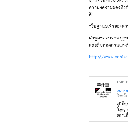
ธุรกิจของครอบครัว
ความงดงามของทิวทัศ
ดี"
“ในฐานะเจ้าของสวน
คำพูดของบรรพบุรุษไ
และสืบทอดสวนแห่งนี
http://www.echize
บทคว
สมาคมก
จังหวัดฟ
ภูมิปัญญ
วิญญา
สถานที
และกลา
ผืนดินแ