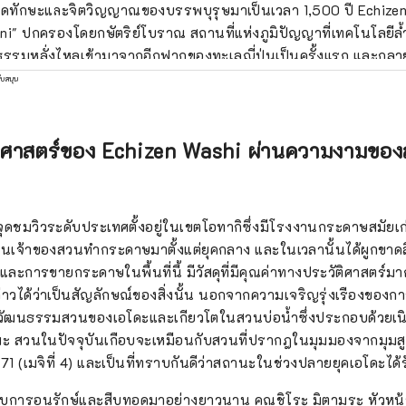
ดทักษะและจิตวิญญาณของบรรพบุรุษมาเป็นเวลา 1,500 ปี Echizen 
ni" ปกครองโดยกษัตริย์โบราณ สถานที่แห่งภูมิปัญญาที่เทคโนโลยีล
รรมหลั่งไหลเข้ามาจากอีกฟากของทะเลญี่ปุ่นเป็นครั้งแรก และกลาย
รผลิตที่ลึกซึ้งของญี่ปุ่น ในอุตสาหกรรมแบบดั้งเดิมที่อยู่ร่วมกับธร
ับสนุน
ผู้คนที่อาศัยอยู่ที่นี่ ภูมิปัญญาสากลที่มนุษย์ต้องการนำมาสู่อีก 1,00
ชีวิตอยู่ ที่นี่และตอนนี้ มีอนาคตที่เกิดจากการแลกเปลี่ยนที่อยู่เห
และพื้นที่ ภารกิจใหม่เพื่อค้นหาแสงสว่าง ยินดีต้อนรับสู่เอจิเซ็น
ัติศาสตร์ของ Echizen Washi ผ่านความงามขอ
นจุดชมวิวระดับประเทศตั้งอยู่ในเขตโอทากิซึ่งมีโรงงานกระดาษสมัยเ
เป็นเจ้าของสวนทำกระดาษมาตั้งแต่ยุคกลาง และในเวลานั้นได้ผูกขาดส
ตและการขายกระดาษในพื้นที่นี้ มีวัสดุที่มีคุณค่าทางประวัติศาสตร์ม
วได้ว่าเป็นสัญลักษณ์ของสิ่งนั้น นอกจากความเจริญรุ่งเรืองของกา
นวัฒนธรรมสวนของเอโดะและเกียวโตในสวนบ่อน้ำซึ่งประกอบด้วยเนิ
 สวนในปัจจุบันเกือบจะเหมือนกับสวนที่ปรากฎในมุมมองจากมุมสูงซ
871 (เมจิที่ 4) และเป็นที่ทราบกันดีว่าสถานะในช่วงปลายยุคเอโดะได
บการอนุรักษ์และสืบทอดมาอย่างยาวนาน คุณชิโระ มิตามุระ หัวหน้