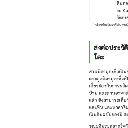
สืบทอ
no Ku
วัฒนธ
ของกา
บริการนี้รวมโฆษณาที่ได้รับการสน
และใน
ยังมี
เวลา 
ส่งต่อประว
โดะ
สวนมิตามุระซึ่งเป็
ตระกูลมิตามุระซึ่ง
เกี่ยวข้องกับการผลิ
บ้าน และสวนอาจกล่า
แล้ว ยังสามารถเห็
และหิน และนาคาจิมะ
เป็นต้นฉบับของปี 1
ขณะที่ประหลาดใจกั