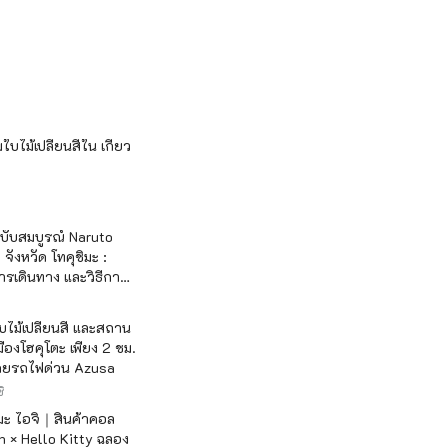
บไม้เปลี่ยนสีใน เกียว
ฉบับสมบูรณ์ Naruto
จังหวัด โทคุชิมะ :
รเดินทาง และวิธีการ
ไม้เปลี่ยนสี และสถาน
มืองโฮคุโตะ เพียง 2 ชม.
ดยรถไฟด่วน Azusa
ิ
เมะ ไอจิ｜สินค้าคอล
 × Hello Kitty ฉลอง