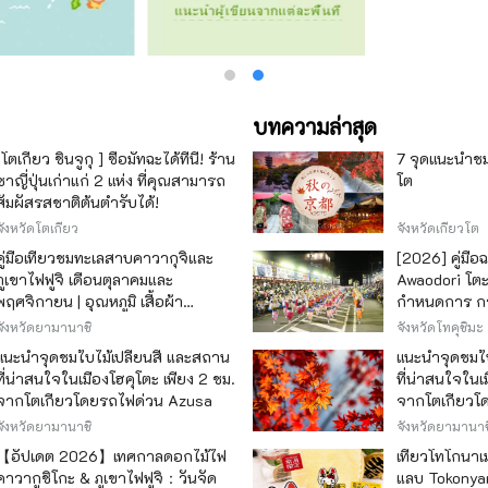
บทความล่าสุด
[โตเกียว ชินจูกุ ] ซื้อมัทฉะได้ที่นี่! ร้าน
7 จุดแนะนำชมใ
ชาญี่ปุ่นเก่าแก่ 2 แห่ง ที่คุณสามารถ
โต
สัมผัสรสชาติต้นตำรับได้!
จังหวัดโตเกียว
จังหวัดเกียวโต
คู่มือเที่ยวชมทะเลสาบคาวากุจิและ
[2026] คู่มือ
ภูเขาไฟฟูจิ เดือนตุลาคมและ
Awaodori โตะ 
พฤศจิกายน | อุณหภูมิ เสื้อผ้า
กำหนดการ กา
เทศกาลใบไม้เปลี่ยนสี และจุดชมวิว
เพลิดเพลิน
จังหวัดยามานาชิ
จังหวัดโทคุชิมะ
แนะนำจุดชมใบไม้เปลี่ยนสี และสถาน
แนะนำจุดชมใบ
ที่น่าสนใจในเมืองโฮคุโตะ เพียง 2 ชม.
ที่น่าสนใจในเ
จากโตเกียวโดยรถไฟด่วน Azusa
จากโตเกียวโ
จังหวัดยามานาชิ
จังหวัดยามานาช
【อัปเดต 2026】เทศกาลดอกไม้ไฟ
เที่ยวโทโกนา
คาวากูชิโกะ & ภูเขาไฟฟูจิ：วันจัด
แลบ Tokonyan