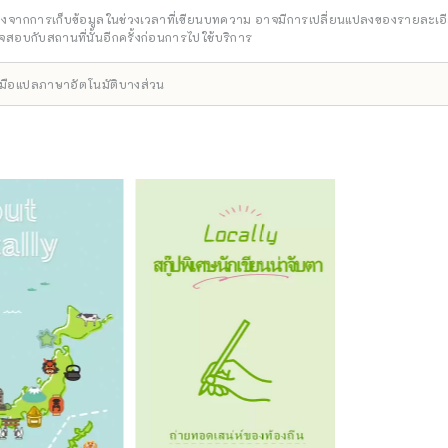
ตอนนี้ มีอนาคตที่เกิดจากการแลกเปลี่ยนที่อยู่เหนือพรมแดนของประเทศ เวลา และพื้นท
อิงจากการเก็บข้อมูลในช่วงเวลาที่เขียนบทความ อาจมีการเปลี่ยนแปลงของรายละเอ
งสว่าง ยินดีต้อนรับสู่เอจิเซ็น
สอบกับสถานที่นั้นอีกครั้งก่อนการไปใช้บริการ
ื่องมือแปลภาษาอัตโนมัติบางส่วน