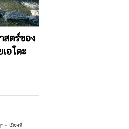
ิศาสตร์ของ
ยเอโดะ
องที่