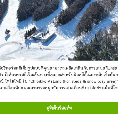
่คือรีสอร์ทสกีเต็มรูปแบบที่คุณสามารถเพลิดเพลินกับการเล่นสกีและสโ
 มีเส้นทางสกีเจ็ดเส้นทางที่เหมาะสำหรับนักสกีตั้งแต่ระดับเริ่มต้น
รณ์ โทโยโทมิ ใน "Chibikko Ai Land (For sleds & snow play area)" ซ
ะเลื่อนหิมะ คุณสามารถสนุกกับการเล่นเลื่อนหิมะได้อย่างเต็มที่โดย
ฟูจิเต็นรีสอร์ท