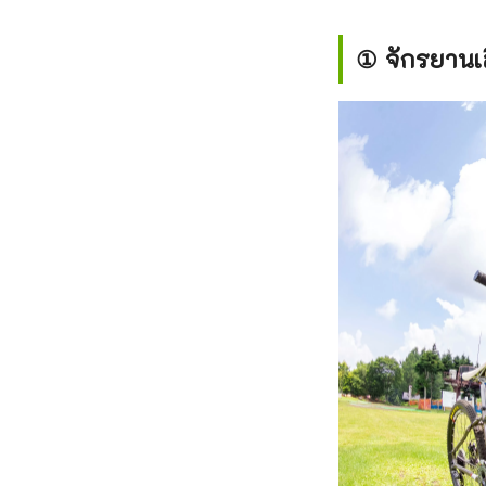
① จักรยานเส