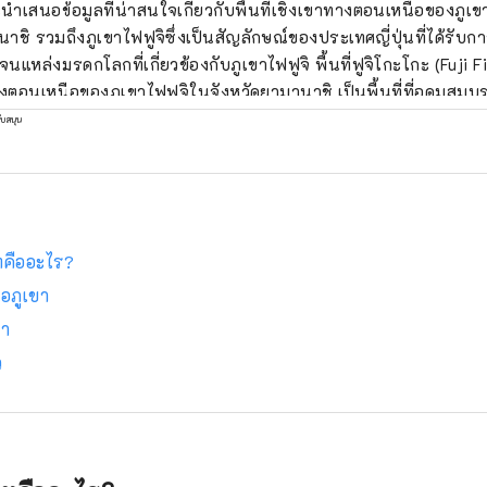
นำเสนอข้อมูลที่น่าสนใจเกี่ยวกับพื้นที่เชิงเขาทางตอนเหนือของภูเข
าชิ รวมถึงภูเขาไฟฟูจิซึ่งเป็นสัญลักษณ์ของประเทศญี่ปุ่นที่ได้รับก
งมรดกโลกที่เกี่ยวข้องกับภูเขาไฟฟูจิ พื้นที่ฟูจิโกะโกะ (Fuji Five Lakes) ซึ่งตั้ง
างตอนเหนือของภูเขาไฟฟูจิในจังหวัดยามานาชิ เป็นพื้นที่ที่อุดมสมบู
าติ ประกอบด้วยทะเลสาบทั้ง 5 แห่ง ได้แก่ ทะเลสาบโมโตสุ (Lake 
ับสนุน
จิ (Lake Shojiko), ทะเลสาบไซโกะ (Lake Saiko), ทะเลสาบคาวากุจ
chiko) และทะเลสาบยามานากะโกะ (Lake Yamanakako) มรดกโลกทางวัฒนธรรม
เนสโก “ภูเขาไฟฟูจิ – สถานที่ศักดิ์สิทธิ์และแหล่งแรงบันดาลใจทา
รัพย์สินทางวัฒนธรรมหลายแห่ง เช่น ศาลเจ้าคิตะกุจิฮงกุ ฟูจิเซ็นเก็
ะ, ศาลเจ้าฟูจิโอมุโระเซ็นเก็น รวมถึงโอชิโนะฮักไก ซึ่งเป็นอนุส
์ทคืออะไร?
งเที่ยวยอดนิยม มีสถานที่น่าสนใจให้เที่ยว
อภูเขา
ดทั้ง 4 ฤดูกาล ฤดูใบไม้ผลิสามารถชมวิวภูเขาไฟฟูจิ ดอกซากุระ แล
ขา
ราคุระยามะเซ็นเก็น ฤดูร้อนสามารถเพลิดเพลินกับเทศกาลสมุนไพรค
ว
อิชิ ฤดูใบไม้ร่วงสามารถชมความงดงามของใบไม้เปลี่ยนสีที่ทางเดิน
าบคาวากุจิโกะ และฤดูหนาวสามารถเล่นสกีและสโนว์บอร์ดพร้อมชมว
้ที่ Fujiten Snow Resort ปัจจุบันกิจกรรมกลางแจ้ง เช่น การเดินป่า การปั่น
าน และการตั้งแคมป์ท่ามกลางธรรมชาติอันงดงามของภูเขาไฟฟูจิ ไ
ราซึ่งตั้งอยู่ในพื้นที่ทะเลสาบคาวากุจิโกะบริเวณเชิงเขาทาง