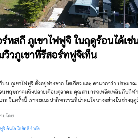
สอร์ทสกี ภูเขาไฟฟูจิ ในฤดูร้อนได้เช่
ิวภูเขาที่รีสอร์ทฟูจิเท็น
ทสกีบน ภูเขาไฟฟูจิ ตั้งอยู่ห่างจาก โตเกียว และ คานากาว่า ประมา
นเดือนพฤษภาคมถึงปลายเดือนตุลาคม คุณสามารถเพลิดเพลินกับกี
ท ในครั้งนี้ เราจะแนะนำกิจกรรมที่น่าสนใจบางอย่างในช่วงฤดูร
ามโดย
ฟูจิ คันโค ไคฮัทสึ จำกัด