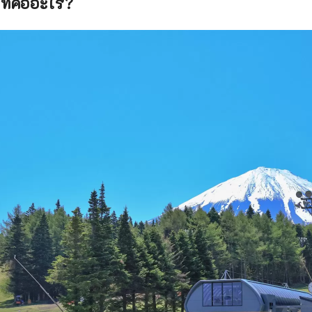
ร์ทคืออะไร?
นือของภูเขาไฟฟูจิ ดำเนินธุรกิจและสถานที่ท่องเที่ยวต่าง ๆ ได้แก่ 
 สวนสนุกที่ใช้ประโยชน์จากธรรมชาติอันงดงามของภูเขาไฟฟูจิ, “F
ts Beer” คราฟต์เบียร์ที่ได้รับการยอมรับในระดับโลกและผลิตจาก
ไฟฟูจิ, “Fuji Chobo no Yu Yurari Onsen” น้ำพุร้อนธรรมชาติจากใต
และ “Fujiten Snow Resort” ที่ให้คุณเพลิดเพลินกับกิจกรรมฤดูหนา
าบคาวากุจิโกะต่อไป