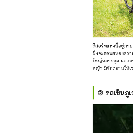
รีสอร์ทแห่งนี้อยู่ภ
ซึ่งจะตอบสนองความต
ใหญ่หลายจุด นอกจากน
หญ้า มีจักรยานให้
② รถเข็นภูเ