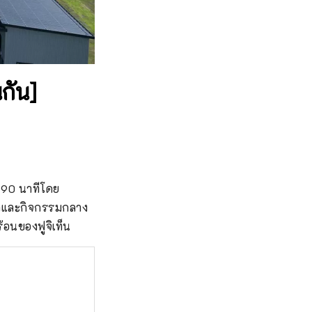
นกัน]
ณ 90 นาทีโดย
ฬาและกิจกรรมกลาง
้อนของฟูจิเท็น