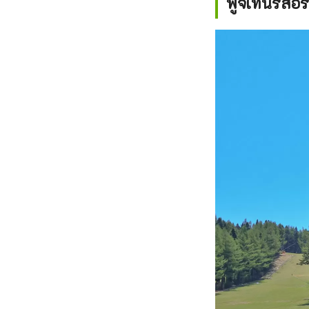
ฟูจิเทนรีสอ
ตอนเห
Land”
Heigh
ภูเขา
เมตร 
ฟูจิ เราจะยังคงนำเสนอความงดงามของภูเขาไฟฟูจิที่เปลี่ยนแปลงไปตามฤดูกาลจากพื้นที่
ทะเลส