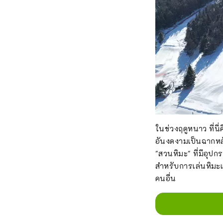
ในช่วงฤดูหนาว ที่นี
อันงดงามเป็นฉากหลัง
"สวนหิมะ" ที่มีอุปก
สำหรับการเล่นหิมะแล
คนอื่น