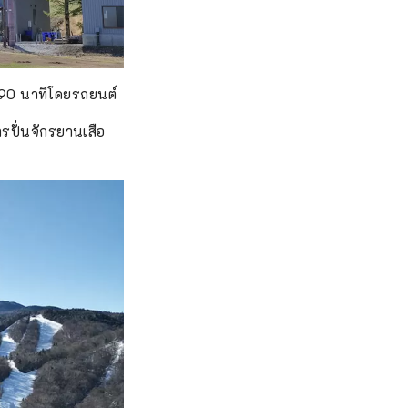
าณ 90 นาทีโดยรถยนต์
รปั่นจักรยานเสือ