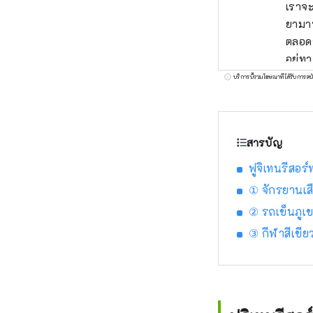
เราจะ
ยามาน
ตลอดจนแหล่
อยู่ท
ธรรมช
บริการนี้รวมโฆษณาที่ได้รับการสน
สาบโช
Kawagu
ของยู
สารบัญ
ด้วยท
อาซาม
ฟูจิเทนรีสอร
ธรรมชาติ บริเวณเชิงภูเขาไฟฟูจิซึ่งเป็นแหล่งท่อ
① จักรยานเสื
ชมตลอ
② รถเข็นภูเ
สวนอา
③ กีฬาสีเขีย
สวนโอ
ทะเลส
อันยิ่งใหญ่ได
จักรย
เพิ่มขึ้นอย่างมาก บริษัทของเ