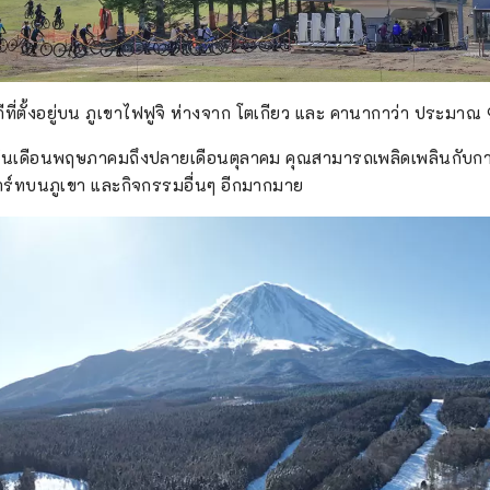
สกีที่ตั้งอยู่บน ภูเขาไฟฟูจิ ห่างจาก โตเกียว และ คานากาว่า ประม
่ต้นเดือนพฤษภาคมถึงปลายเดือนตุลาคม คุณสามารถเพลิดเพลินกับกา
าร์ทบนภูเขา และกิจกรรมอื่นๆ อีกมากมาย