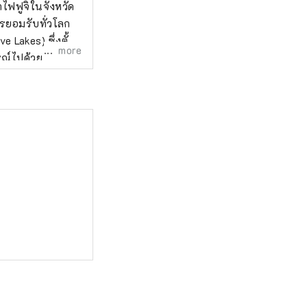
าไฟฟูจิในจังหวัด
ารยอมรับทั่วโลก
more
รณ์ไปด้วย
Motosuko), ทะเล
ิโกะ (Lake
งศิลปะ” ประกอบ
น, ศาลเจ้าคาวากุจิ
รณ์สถานทาง
ะเจดีย์ชูเรโตะ ณ
าวากุจิโกะที่
โมมิจิริม
ิวภูเขาไฟฟูจิ
ด้รับความนิยม