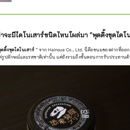
เมือง Katsuyama นอกจากนี้ยังมีร้านอาหารคาเฟ่ในสถาน
สามารถรับประทานอาหารได้อีกด้วย
ว่าจะมีไดโนเสาร์ชนิดไหนโผล่มา "พุดดิ้งขุดไดโน
ุดดิ้งขุดไดโนเสาร์
” จาก Hainoue Co., Ltd. นี่คือขนมของฝากที่ออก
แค่รูปลักษณ์และรสชาติเท่านั้น แต่ยังรวมถึงขั้นตอนการรับประทานด