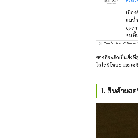
เมือง
แม่น้
อุตสา
จนพื้
คึกคักมาตั้งแต่สม
บริการนี้รวมโฆษณาที่ได้รับการสน
ทำงาน
ของที่ระลึกเป็นสิ่ง
สถานท
โอโรชิโซบะ และเอจิเ
เยือน
รณ์คั
ดำเนิ
1. สินค้ายอด
เราให
สร้าง