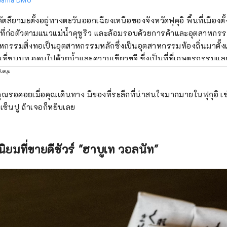
คัตสึยามะตั้งอยู่ทางตะวันออกเฉียงเหนือของจังหวัดฟุคุอิ พื้นที่เมืองตั
ำที่ก่อตัวตามแนวแม่น้ำคุซูริว และล้อมรอบด้วยการค้าและอุตสาหกร
หกรรมสิ่งทอเป็นอุตสาหกรรมหลักซึ่งเป็นอุตสาหกรรมท้องถิ่นมาตั้ง
นที่ชนบท อุดมไปด้วยน้ำและความเขียวขจี ซึ่งเป็นที่ที่เกษตรกรรมแล
ัยโบราณ บริษัทของเราเป็น DMO (บริษัทพัฒนาชุมชนการท่องเที่ยว) ที่
ับสนุน
ร่วมกับชุมชนท้องถิ่นเพื่อพัฒนาพื้นที่การท่องเที่ยว เมืองคัตสึยามะ
ที่คุณรอคอยเมื่อคุณเดินทาง มีของที่ระลึกที่น่าสนใจมากมายในฟุกุอิ เ
ี่ท่องเที่ยวที่น่าสนใจ เช่น พิพิธภัณฑ์ไดโนเสาร์ และวัดเฮเซนจิ! สำหร
ซ็นปู ถ้าเจอก็หยิบเลย
คัตสึยามะ เรามีทัวร์พร้อมไกด์ที่ให้ผู้คนมากที่สุดเท่าที่เป็นไปได้ได้
ตสึยามะ "Geo Terminal" ที่ตั้งอยู่ในลานจอดรถของพิพิธภัณฑ์ไดโน
นงานของ "สถานีริมทาง Dinosaur Valley Katsuyama" ซึ่งเปิดใน 
นิยมที่ขายดีชัวร์ "ฮาบูเท วอลนัท"
้บริการแบบละเอียด นอกจากนี้เรายังดำเนินการกับความท้าทายอย่
ธุรกิจใหม่ที่เน้นการท่องเที่ยว โดยมีจุดมุ่งหมายในการฟื้นฟูเมืองคัต