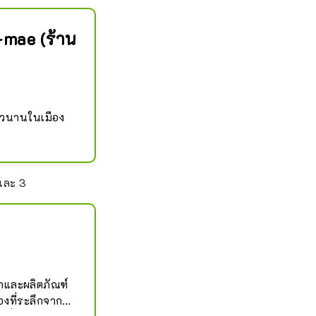
mae (ร้าน
าวนานในเมือง 
นต้มหวานแบบ
" และประกบ
 และ 3
น National 
หวัด Fukui ที่มี
ยังรวมถึงนอก
ึกและผลิตภัณฑ์
งที่ระลึกจาก