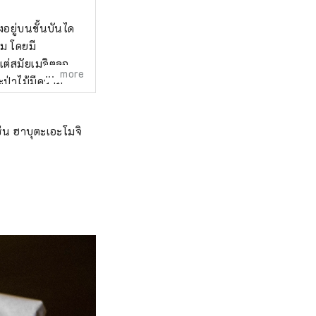
้งอยู่บนขั้นบันได
รม โดยมี
แต่สมัยเมจิตลอด
more
ะป่าไม้มีความ
เป็นขุมสมบัติของ
ช่น ฮาบุตะเอะโมจิ
ับลูกค้าที่มา
สัมผัสประสบกา
เสาร์ และการ
มิถุนายน 2563
างแข็งขันในการ
สึยามะ