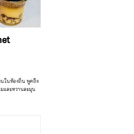
met
นในท้องถิ่น พูดถึง
อนุ่มและหวานละมุน 