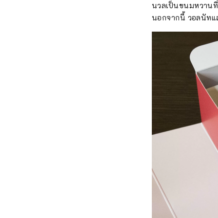
นวลเป็นขนมหวานที่ป
นอกจากนี้ วอลนัทและช