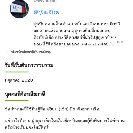
บทความโดย
อิสึกุชิมะ อิโรฮะ
ปูชนียสถานอันเก่าแก่ หลับและตื่นบนเกาะมิยาจิ
มะ เกาะแห่งทวยเทพ ฤดูกาลที่เปลี่ยนแปลง,
ทิวทัศน์เมืองประวัติศาสตร์ที่นำไปสู่ภูเขามิเซน
more
ขณะที่รู้สึกถึงสายลมของ Setouchi ผ่อนคลาย
ในอ้อมแขนของทะเลและท้องฟ้า ลับประสาท
บริการนี้รวมโฆษณาที่ได้รับการสนับสนุน
สัมผัสของคุณจากส่วนลึกของความทรงจำ
เพลิดเพลินกับเวลาของคุณที่ Itsukushima Iroha
วันที่เริ่มต้นการรวบรวม
ขอให้คุณพักผ่อนและมีความสุข
1 ตุลาคม 2020
บุคคลที่ต้องเสียภาษี
ข้อกำหนดนี้ใช้กับผู้ที่มาเยือน (เข้า) มิยาจิมะทางเรือ
อย่างไรก็ตาม ผู้อยู่อาศัยในเมืองมิยาจิมะและผู้ที่เดินทางไปทำงาน
หรือโรงเรียนจะไม่มีสิทธิ์