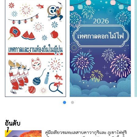
อันดับ
คู่มือเที่ยวชมทะเลสาบคาวากุจิและ ภูเขาไฟฟูจิ