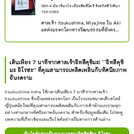
589-4 มิยาจิมาโจ เมืองฮัตสึไคจิ จังหวัดฮิโรชิมา
739-0559
ศาลเจ้า Itsukushima, Miyajima ใน Aki 
แหล่งมรดกโลกทางวัฒนธรรมที่ยังคง
ความงดงามของวัฒนธรรมราชวงศ์

เรียวกังในมิยาจิมะ "อิซึคุชิมะ อิโรฮะ" 
ยินดีต้อนรับนักเดินทางด้วยห้องพักชวน
คิดถึง อาหารรสเลิศ Setouchi น้ำพุร้อน
เดินเพียง 7 นาทีจากศาลเจ้าอิทสึคุชิมะ! ``อิทสึคุชิ
บนท้องฟ้า และการต้อนรับอย่างเป็น
มะ อิโรฮะ'' ที่คุณสามารถเพลิดเพลินกับทัศนียภาพ
ธรรมชาติจากใจจริง โดยยังคงรักษาจิต
อันงดงาม
วิญญาณของคลังสินค้าแบบญี่ปุ่นดั้งเดิม
ไว้ เป็นที่พักเพื่อการเยียวยา โปรดใช้
เวลายามค่ำคืนอันเงียบสงบบนเกาะแห่ง
Itsukushima Iroha ใช้เวลาเดินเพียง 7 นาทีจากศาลเจ้า
ทวยเทพ
Itsukushima ซึ่งเป็นแหล่งมรดกโลก เป็นโรงแรมขนาดเล็กสไตล์
ญี่ปุ่นสมัยใหม่ที่คุณสามารถเพลิดเพลินกับการเข้าพักแบบรวมทุก
อย่างท่ามกลางทัศนียภาพอันงดงาม สำหรับข้อมูลเพิ่มเติม โปรดดู
บทความที่เกี่ยวข้องและเว็บไซต์อย่างเป็นทางการด้านล่าง
เว็บไซต์อย่างเป็นทางการของอิตสึคุชิมะ อิโรฮะ