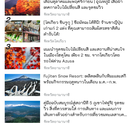
เดือนตุลาคมและพฤศจิกายน | อุณหภูมิ เสื้อผ้า
เทศกาลใบไม้เปลี่ยนสี และจุดชมวิว
จังหวัดยามานาชิ
[โตเกียว ชินจูกุ ] ซื้อมัทฉะได้ที่นี่! ร้านชาญี่ปุ่น
เก่าแก่ 2 แห่ง ที่คุณสามารถสัมผัสรสชาติต้น
ตำรับได้!
จังหวัดโตเกียว
แนะนำจุดชมใบไม้เปลี่ยนสี และสถานที่น่าสนใจ
ในเมืองโฮคุโตะ เพียง 2 ชม. จากโตเกียวโดย
รถไฟด่วน Azusa
จังหวัดยามานาชิ
Fujiten Snow Resort: เพลิดเพลินกับหิมะและสกี
พร้อมกิจกรรมฤดูหนาวในเดือน ม.ค.–ก.พ.
จังหวัดยามานาชิ
คู่มือฉบับสมบูรณ์สู่สถานีที่ 5 ภูเขาไฟฟูจิ| จุดชม
วิว สิ่งที่ควรสวมใส่ การเดินทาง และแผนการ
เดินทางตัวอย่างสำหรับการเที่ยวชมทะเลสาบคา
วากุจิ
จังหวัดยามานาชิ