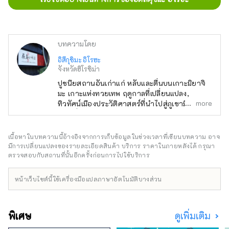
บทความโดย
อิสึกุชิมะ อิโรฮะ
จังหวัดฮิโรชิม่า
ปูชนียสถานอันเก่าแก่ หลับและตื่นบนเกาะมิยาจิ
มะ เกาะแห่งทวยเทพ ฤดูกาลที่เปลี่ยนแปลง,
more
ทิวทัศน์เมืองประวัติศาสตร์ที่นำไปสู่ภูเขามิเซน
ขณะที่รู้สึกถึงสายลมของ Setouchi ผ่อนคลาย
ในอ้อมแขนของทะเลและท้องฟ้า ลับประสาท
สัมผัสของคุณจากส่วนลึกของความทรงจำ
เนื้อหาในบทความนี้อ้างอิงจากการเก็บข้อมูลในช่วงเวลาที่เขียนบทความ อาจ
เพลิดเพลินกับเวลาของคุณที่ Itsukushima Iroha
มีการเปลี่ยนแปลงของรายละเอียดสินค้า บริการ ราคาในภายหลังได้ กรุณา
ขอให้คุณพักผ่อนและมีความสุข
ตรวจสอบกับสถานที่นั้นอีกครั้งก่อนการไปใช้บริการ
หน้าเว็บไซต์นี้ใช้เครื่องมือแปลภาษาอัตโนมัติบางส่วน
พิเศษ
ดูเพิ่มเติม