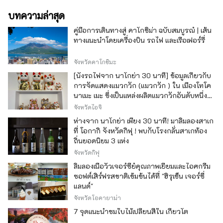
บทความล่าสุด
คู่มือการเดินทางสู่ คาโกชิม่า ฉบับสมบูรณ์ | เส้น
ทางแนะนำโดยเครื่องบิน รถไฟ และเรือเฟอร์รี่
จังหวัดคาโกชิมะ
[นั่งรถไฟจาก นาโกย่า 30 นาที] ข้อมูลเกี่ยวกับ
การจัดแสดงแมวกวัก (แมวกวัก ) ใน เมืองโทโค
นาเมะ เมะ ซึ่งเป็นแหล่งผลิตแมวกวักอันดับหนึ่ง
ของญี่ปุ่น
จังหวัดไอจิ
ห่างจาก นาโกย่า เพียง 30 นาที! มาลิ้มลองสาเก
ที่ โอกากิ จังหวัดกิฟุ ! พบกับโรงกลั่นสาเกท้อง
ถิ่นยอดนิยม 3 แห่ง
จังหวัดกิฟุ
ลิ้มลองเนื้อวัวเจอร์ซีย์คุณภาพเยี่ยมและไอศกรีม
ซอฟต์เสิร์ฟรสชาติเข้มข้นได้ที่ "ฮิรุเซ็น เจอร์ซี่
แลนด์"
จังหวัดโอคายาม่า
7 จุดแนะนำชมใบไม้เปลี่ยนสีใน เกียวโต