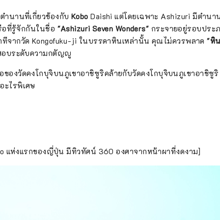
ตำนานที่เกี่ยวข้องกับ
Kobo
Daishi แต่โดยเฉพาะ Ashizuri มีตำนา
ที่รู้จักกันในชื่อ
"Ashizuri Seven Wonders"
กระจายอยู่รอบประภ
ีจากวัด Kongofuku-ji ในบรรดาหินเหล่านั้น คุณไม่ควรพลาด
"หิ
สอบระดับความกตัญญู
ื่อของวัดคงโกบุจิบนภูเขาอาชิซูริคล้ายกับวัดคงโกบุจิบนภูเขาอาชิซูริ ก
่มีอะไรพิเศษ
io แห่งแรกของญี่ปุ่น มีทิวทัศน์ 360 องศาจากหน้าผาที่งดงาม]