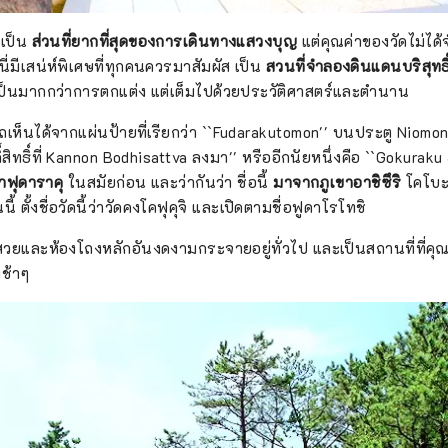
่าเป็น
ส่วนที่ยากที่สุดของการเดินทางแสวงบุญ
แต่คุณค่าของวัดไม่ได้จ
ี่นี่มีเสน่ห์พิเศษที่ทุกคนควรมาสัมผัส เป็น
สวนที่จำลองดินแดนบริสุทธิ์
เป็นมากกว่าการตกแต่ง แต่เต็มไปด้วยประวัติศาสตร์และตำนาน
เห็นได้จากแผ่นป้ายที่เรียกว่า ``Fudarakutomon'' บนประตู Niomon 
ดิ์สิทธิ์ที่ Kannon Bodhisattva ลงมา'' หรืออีกนัยหนึ่งคือ ``Gokuraku 
ขาฟุดาราคุ
ในสมัยก่อน และว่ากันว่า ชื่อนี้
มาจากภูเขาอาชิซึริ
โคโบะ ไ
นี้ ตั้งชื่อวัดนี้ว่าวัดคงโคฟุคุจิ และเปิดตามชื่อฟูดาโรโทชิ
สวนสวยและห้องโถงหลักอันงดงามกระจายอยู่ทั่วไป และเป็นสถานที่ที่
ช้าๆ