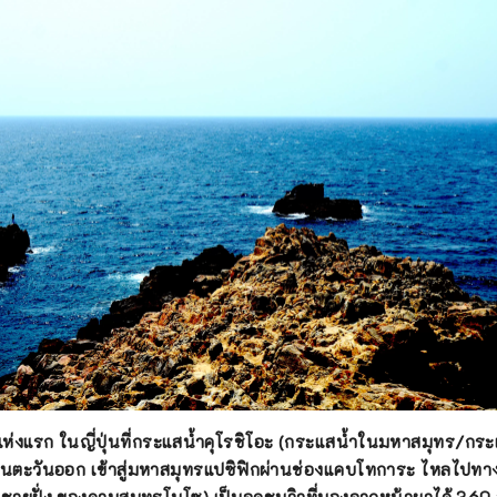
แห่งแรก
ในญี่ปุ่นที่กระแสน้ำคุโรชิโอะ (กระแสน้ำในมหาสมุทร/กระแ
ีนตะวันออก เข้าสู่มหาสมุทรแปซิฟิกผ่านช่องแคบโทการะ ไหลไปทา
ึงชายฝั่ง ของคาบสมุทรโบโซ)
เป็นจุดชมวิวที่มองจากหน้าผาได้ 360