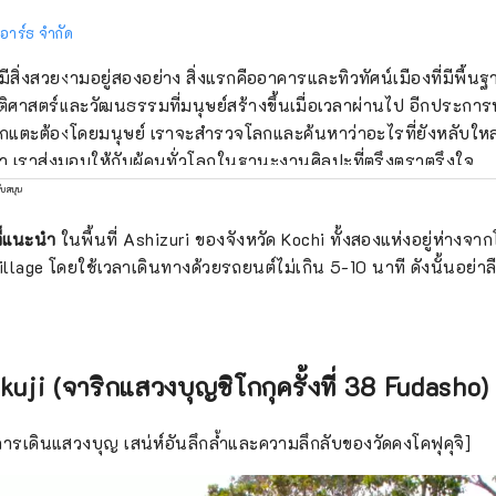
 อาร์ธ จำกัด
้มีสิ่งสวยงามอยู่สองอย่าง สิ่งแรกคืออาคารและทิวทัศน์เมืองที่มีพื้
ติศาสตร์และวัฒนธรรมที่มนุษย์สร้างขึ้นเมื่อเวลาผ่านไป อีกประการ
่ถูกแตะต้องโดยมนุษย์ เราจะสำรวจโลกและค้นหาว่าอะไรที่ยังหลับใหลอ
ค่า เราส่งมอบให้กับผู้คนทั่วโลกในฐานะงานศิลปะที่ตรึงตราตรึงใจ
ับสนุน
ที่แนะนำ
ในพื้นที่ Ashizuri ของจังหวัด Kochi ทั้งสองแห่งอยู่ห่าง
llage โดยใช้เวลาเดินทางด้วยรถยนต์ไม่เกิน 5-10 นาที ดังนั้นอย่าล
kuji (จาริกแสวงบุญชิโกกุครั้งที่ 38 Fudasho)
งการเดินแสวงบุญ เสน่ห์อันลึกล้ำและความลึกลับของวัดคงโคฟุคุจิ]