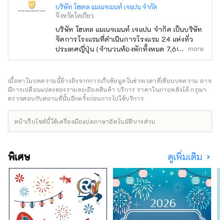
บริษัท โฮเทล แมเนจเมนท์ เจแปน จำกัด
จังหวัดโตเกียว
บริษัท โฮเทล แมเนจเมนท์ เจแปน จำกัด เป็นบริษัท
จัดการโรงแรมที่ดำเนินการโรงแรม 24 แห่งทั่ว
more
ประเทศญี่ปุ่น (จำนวนห้องพักทั้งหมด 7,601 ห้อง)
นอกเหนือจากแบรนด์ของตนเองอย่าง "โอเรียน
ทัล โฮเทล" และ "โรงแรมโอเรียนทัล เอ็กซ์เพรส"
แล้ว บริษัทยังบริหารและจัดการโรงแรมอีกหลาย
เนื้อหาในบทความนี้อ้างอิงจากการเก็บข้อมูลในช่วงเวลาที่เขียนบทความ อาจ
แห่ง เช่น "ฮิลตัน" "เชอราตัน" และ "โรงแรมนิกโก้"
มีการเปลี่ยนแปลงของรายละเอียดสินค้า บริการ ราคาในภายหลังได้ กรุณา
ตรวจสอบกับสถานที่นั้นอีกครั้งก่อนการไปใช้บริการ
หน้าเว็บไซต์นี้ใช้เครื่องมือแปลภาษาอัตโนมัติบางส่วน
พิเศษ
ดูเพิ่มเติม