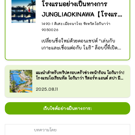
โรงแรมอย่างเป็นทางการ
JUNGLIAOKINAWA【โรงแรม
โอเรียนทัล โอกินาว่า...
1490-1 คิเสะ เมืองนาโงะ จังหวัดโอกินาว่า
9050026
เปลี่ยนชื่อใหม่ด้วยคอนเซปต์ “เล่นกับ
เกาะและเชื่อมต่อกับ โมริ” ล็อบบี้ที่เปิด
โล่งเต็มไปด้วยความเขียวขจีชวนให้
นึกถึง โมริ ของยันบารุ ห้องพักกว้าง
ขวางกว่า 44 ตารางเมตร และสระว่าย
แนะนำสำหรับทริปครอบครัวช่วงหน้าร้อน โอกินาว่า!
น้ำยาว 170 เมตรบนเนินเขาที่หันหน้า
โรงแรมโอเรียนทัล โอกินาว่า รีสอร์ท แอนด์ สปา มี
ไปทางทะเลนั้นมีขนาดใหญ่โตมโหฬาร 
อะไรน่าสนใจบ้าง ?
2025.08.11
Oriental Hotel โอกินาว่า Resort & 
Spa เป็นโรงแรมอย่างเป็นทางการของ 
Junglia โอกินาว่า ซึ่งตั้งอยู่ใน เมืองนา
เว็บไซต์อย่างเป็นทางการ:
โงะ จังหวัดโอกินาว่า ว่า
บทความโดย