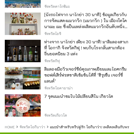
จังหวัดคาโกชิมะ
[นั่งรถไฟจาก นาโกย่า 30 นาที] ข้อมูลเกี่ยวกับ
การจัดแสดงแมวกวัก (แมวกวัก ) ใน เมืองโทโค
นาเมะ เมะ ซึ่งเป็นแหล่งผลิตแมวกวักอันดับหนึ่ง
ของญี่ปุ่น
จังหวัดไอจิ
ห่างจาก นาโกย่า เพียง 30 นาที! มาลิ้มลองสาเก
ที่ โอกากิ จังหวัดกิฟุ ! พบกับโรงกลั่นสาเกท้อง
ถิ่นยอดนิยม 3 แห่ง
จังหวัดกิฟุ
ลิ้มลองเนื้อวัวเจอร์ซีย์คุณภาพเยี่ยมและไอศกรีม
ซอฟต์เสิร์ฟรสชาติเข้มข้นได้ที่ "ฮิรุเซ็น เจอร์ซี่
แลนด์"
จังหวัดโอคายาม่า
7 จุดแนะนำชมใบไม้เปลี่ยนสีใน เกียวโต
จังหวัดเกียวโต
HOME
จังหวัดโอกินาว่า
แนะนำสำหรับทริปคู่รัก โอกินาว่า! เพลิดเพลินกับพร