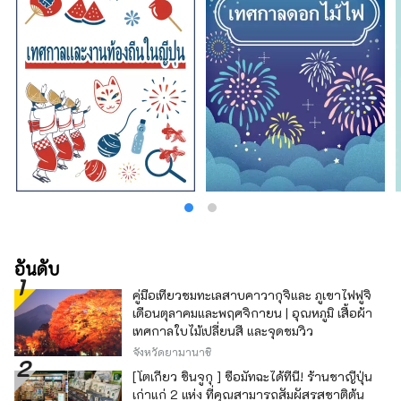
อันดับ
คู่มือเที่ยวชมทะเลสาบคาวากุจิและ ภูเขาไฟฟูจิ
เดือนตุลาคมและพฤศจิกายน | อุณหภูมิ เสื้อผ้า
เทศกาลใบไม้เปลี่ยนสี และจุดชมวิว
จังหวัดยามานาชิ
[โตเกียว ชินจูกุ ] ซื้อมัทฉะได้ที่นี่! ร้านชาญี่ปุ่น
เก่าแก่ 2 แห่ง ที่คุณสามารถสัมผัสรสชาติต้น