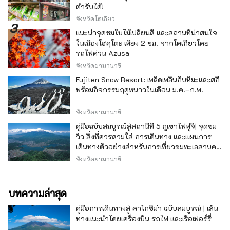
ตำรับได้!
จังหวัดโตเกียว
แนะนำจุดชมใบไม้เปลี่ยนสี และสถานที่น่าสนใจ
ในเมืองโฮคุโตะ เพียง 2 ชม. จากโตเกียวโดย
รถไฟด่วน Azusa
จังหวัดยามานาชิ
Fujiten Snow Resort: เพลิดเพลินกับหิมะและสกี
พร้อมกิจกรรมฤดูหนาวในเดือน ม.ค.–ก.พ.
จังหวัดยามานาชิ
คู่มือฉบับสมบูรณ์สู่สถานีที่ 5 ภูเขาไฟฟูจิ| จุดชม
วิว สิ่งที่ควรสวมใส่ การเดินทาง และแผนการ
เดินทางตัวอย่างสำหรับการเที่ยวชมทะเลสาบคา
วากุจิ
จังหวัดยามานาชิ
บทความล่าสุด
คู่มือการเดินทางสู่ คาโกชิม่า ฉบับสมบูรณ์ | เส้น
ทางแนะนำโดยเครื่องบิน รถไฟ และเรือเฟอร์รี่