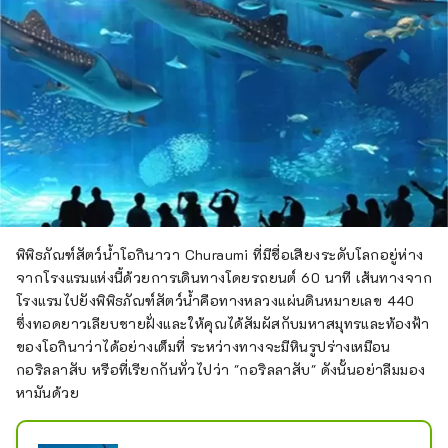
พิพิธภัณฑ์สัตว์น้ำโอกินาวา Churaumi ที่มีชื่อเสียงระดับโลกอยู่ห่าง
จากโรงแรมแห่งนี้ด้วยการเดินทางโดยรถยนต์ 60 นาที เส้นทางจาก
โรงแรมไปยังพิพิธภัณฑ์สัตว์น้ำคือทางหลวงแผ่นดินหมายเลข 440
ซึ่งทอดยาวเลียบชายฝั่งและให้คุณได้สัมผัสกับมหาสมุทรและท้องฟ้า
ของโอกินาว่าได้อย่างเต็มที่ ระหว่างทางจะมีหินรูปร่างเหมือน
กอริลลาสับ หรือที่เรียกกันทั่วไปว่า "กอริลลาสับ" ดังนั้นอย่าลืมมอง
หามันด้วย