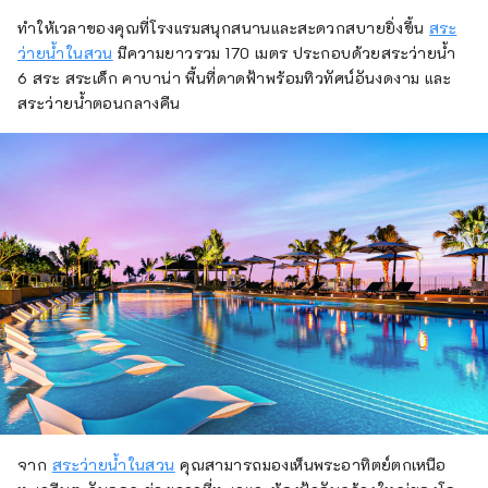
ทำให้เวลาของคุณที่โรงแรมสนุกสนานและสะดวกสบายยิ่งขึ้น
สระ
ว่ายน้ำในสวน
มีความยาวรวม 170 เมตร ประกอบด้วยสระว่ายน้ำ
6 สระ สระเด็ก คาบาน่า พื้นที่ดาดฟ้าพร้อมทิวทัศน์อันงดงาม และ
สระว่ายน้ำตอนกลางคืน
จาก
สระว่ายน้ำในสวน
คุณสามารถมองเห็นพระอาทิตย์ตกเหนือ