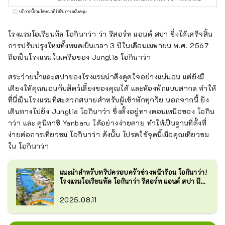
ทัล โฮเทล" และ "โรงแรมโอเรียนทัล เอ็กซ์เพรส"
บริการนี้รวมโฆษณาที่ได้รับการสนับสนุน
แล้ว บริษัทยังบริหารและจัดการโรงแรมอีกหลาย
แห่ง เช่น "ฮิลตัน" "เชอราตัน" และ "โรงแรมนิก
โรงแรมโอเรียนทัล โอกินาว่า ว่า รีสอร์ท แอนด์ สปา ซึ่งได้เสร็จสิ้น
โก้"
การปรับปรุงใหม่ทั้งหมดเป็นเวลา 3 ปีในเดือนเมษายน พ.ศ. 2567
ถือเป็นโรงแรมในเครือของ Junglia โอกินาว่า
สระว่ายน้ำและสปาของโรงแรมน่าดึงดูดใจอย่างแน่นอน แต่ยังมี
เตียงให้คุณนอนกับสัตว์เลี้ยงของคุณได้ และห้องพักแบบสากล ทำให้
ที่นี่เป็นโรงแรมที่สะดวกสบายสำหรับผู้เข้าพักทุกวัย นอกจากนี้ ยัง
เดินทางไปยัง Junglia โอกินาว่า ซึ่งตั้งอยู่ทางตอนเหนือของ โอกิน
าว่า และ คูนิทาชิ Yanbaru ได้อย่างง่ายดาย ทำให้เป็นฐานที่ตั้งที่
ง่ายต่อการเที่ยวชม โอกินาว่า ดังนั้น โปรดใช้จุดนี้เมื่อคุณเที่ยวชม
ใน โอกินาว่า
แนะนำสำหรับทริปครอบครัวช่วงหน้าร้อน โอกินาว่า!
โรงแรมโอเรียนทัล โอกินาว่า รีสอร์ท แอนด์ สปา มี
อะไรน่าสนใจบ้าง ?
2025.08.11