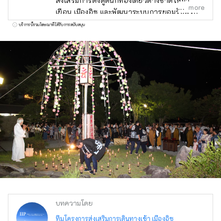
ส่งเสริมการดึงดูดนักท่องเที่ยวต่างชาติให้มา
more
เยือน เมืองอิซุ และพัฒนาระบบการยอมรับพวก
เขา โดยมีจุดมุ่งหมายเพื่อทำให้ อิซุ เป็นจุดหมาย
บริการนี้รวมโฆษณาที่ได้รับการสนับสนุน
ปลายทางการท่องเที่ยวระดับนานาชาติที่น่า
ดึงดูดใจซึ่งใช้ประโยชน์จากทรัพยากรการท่อง
เที่ยวของอิซุ เมืองอิซุ อุดมไปด้วยธรรมชาติและ
เกษตรกรรม มีสถานที่ท่องเที่ยวมากมาย ทั้งบ่อน้ำ
พุร้อน ชายหาด และพื้นที่ภูเขา นอกจากนี้ยังเดิน
ทางสะดวก ใช้เวลาเดินทางประมาณสองชั่วโมง
โดยรถไฟจาก โตเกียว จึงเหมาะอย่างยิ่งสำหรับ
การท่องเที่ยวแบบไปเช้าเย็นกลับหรือพักผ่อนช่วง
สุดสัปดาห์ [หมายเหตุเกี่ยวกับภาพปก] ภาพปก
เป็นผลงานที่ชนะเลิศในการประกวดภาพถ่าย
ระบายสี เมืองอิซุ ช่างภาพ: โอจิมะ ฮิโรกิ ชื่อผล
งาน: "ระบายสีแสงหิมะ" ห้ามใช้และทำซ้ำภาพปก
โดยไม่ได้รับอนุญาต สำหรับข้อมูลเกี่ยวกับการ
ใช้รูปภาพหน้าปก โปรดตรวจสอบเว็บไซต์ข้อมูล
การท่องเที่ยว เมืองอิซุ
บทความโดย
ทีมโครงการส่งเสริมการเดินทางเข้า เมืองอิซุ