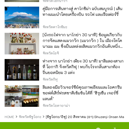
จังหวัดโอกินาว่า
คู่มือการเดินทางสู่ คาโกชิม่า ฉบับสมบูรณ์ | เส้น
ทางแนะนำโดยเครื่องบิน รถไฟ และเรือเฟอร์รี่
จังหวัดคาโกชิมะ
[นั่งรถไฟจาก นาโกย่า 30 นาที] ข้อมูลเกี่ยวกับ
การจัดแสดงแมวกวัก (แมวกวัก ) ใน เมืองโทโค
นาเมะ เมะ ซึ่งเป็นแหล่งผลิตแมวกวักอันดับหนึ่ง
ของญี่ปุ่น
จังหวัดไอจิ
ห่างจาก นาโกย่า เพียง 30 นาที! มาลิ้มลองสาเก
ที่ โอกากิ จังหวัดกิฟุ ! พบกับโรงกลั่นสาเกท้อง
ถิ่นยอดนิยม 3 แห่ง
จังหวัดกิฟุ
ลิ้มลองเนื้อวัวเจอร์ซีย์คุณภาพเยี่ยมและไอศกรีม
ซอฟต์เสิร์ฟรสชาติเข้มข้นได้ที่ "ฮิรุเซ็น เจอร์ซี่
แลนด์"
จังหวัดโอคายาม่า
HOME
จังหวัดชิซูโอกะ
[ชิซูโอกะ/อิซุ] 20 สิงหาคม (อา) Shuzenji Onsen Man