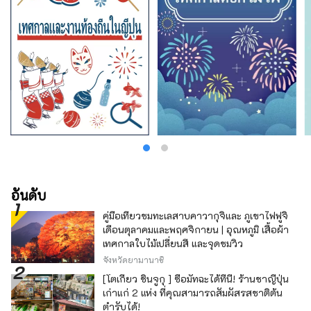
อันดับ
คู่มือเที่ยวชมทะเลสาบคาวากุจิและ ภูเขาไฟฟูจิ
เดือนตุลาคมและพฤศจิกายน | อุณหภูมิ เสื้อผ้า
เทศกาลใบไม้เปลี่ยนสี และจุดชมวิว
จังหวัดยามานาชิ
[โตเกียว ชินจูกุ ] ซื้อมัทฉะได้ที่นี่! ร้านชาญี่ปุ่น
เก่าแก่ 2 แห่ง ที่คุณสามารถสัมผัสรสชาติต้น
ตำรับได้!