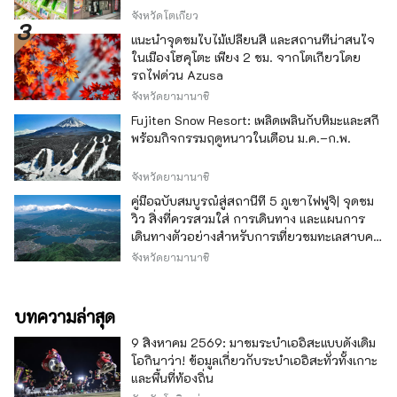
จังหวัดโตเกียว
แนะนำจุดชมใบไม้เปลี่ยนสี และสถานที่น่าสนใจ
ในเมืองโฮคุโตะ เพียง 2 ชม. จากโตเกียวโดย
รถไฟด่วน Azusa
จังหวัดยามานาชิ
Fujiten Snow Resort: เพลิดเพลินกับหิมะและสกี
พร้อมกิจกรรมฤดูหนาวในเดือน ม.ค.–ก.พ.
จังหวัดยามานาชิ
คู่มือฉบับสมบูรณ์สู่สถานีที่ 5 ภูเขาไฟฟูจิ| จุดชม
วิว สิ่งที่ควรสวมใส่ การเดินทาง และแผนการ
เดินทางตัวอย่างสำหรับการเที่ยวชมทะเลสาบคา
วากุจิ
จังหวัดยามานาชิ
บทความล่าสุด
9 สิงหาคม 2569: มาชมระบำเออิสะแบบดั้งเดิม
โอกินาว่า! ข้อมูลเกี่ยวกับระบำเออิสะทั่วทั้งเกาะ
และพื้นที่ท้องถิ่น