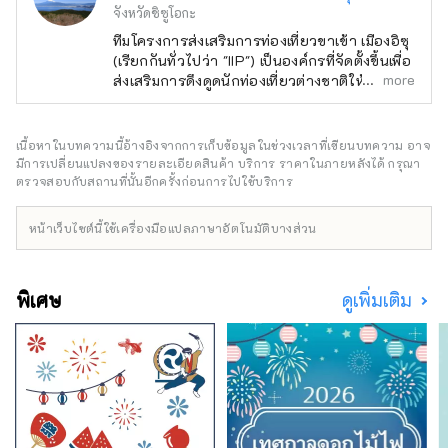
จังหวัดชิซูโอกะ
ทีมโครงการส่งเสริมการท่องเที่ยวขาเข้า เมืองอิซุ
(เรียกกันทั่วไปว่า "IIP") เป็นองค์กรที่จัดตั้งขึ้นเพื่อ
more
ส่งเสริมการดึงดูดนักท่องเที่ยวต่างชาติให้มาเยือน
เมืองอิซุ และพัฒนาระบบการยอมรับพวกเขา โดย
มีจุดมุ่งหมายเพื่อทำให้ อิซุ เป็นจุดหมายปลาย
ทางการท่องเที่ยวระดับนานาชาติที่น่าดึงดูดใจซึ่ง
เนื้อหาในบทความนี้อ้างอิงจากการเก็บข้อมูลในช่วงเวลาที่เขียนบทความ อาจ
ใช้ประโยชน์จากทรัพยากรการท่องเที่ยวของอิซุ
มีการเปลี่ยนแปลงของรายละเอียดสินค้า บริการ ราคาในภายหลังได้ กรุณา
เมืองอิซุ อุดมไปด้วยธรรมชาติและเกษตรกรรม มี
ตรวจสอบกับสถานที่นั้นอีกครั้งก่อนการไปใช้บริการ
สถานที่ท่องเที่ยวมากมาย ทั้งบ่อน้ำพุร้อน
ชายหาด และพื้นที่ภูเขา นอกจากนี้ยังเดินทาง
หน้าเว็บไซต์นี้ใช้เครื่องมือแปลภาษาอัตโนมัติบางส่วน
สะดวก ใช้เวลาเดินทางประมาณสองชั่วโมงโดย
รถไฟจาก โตเกียว จึงเหมาะอย่างยิ่งสำหรับการ
ท่องเที่ยวแบบไปเช้าเย็นกลับหรือพักผ่อนช่วงสุด
พิเศษ
ดูเพิ่มเติม
สัปดาห์ [หมายเหตุเกี่ยวกับภาพปก] ภาพปกเป็นผล
งานที่ชนะเลิศในการประกวดภาพถ่ายระบายสี
เมืองอิซุ ช่างภาพ: โอจิมะ ฮิโรกิ ชื่อผลงาน:
"ระบายสีแสงหิมะ" ห้ามใช้และทำซ้ำภาพปกโดย
ไม่ได้รับอนุญาต สำหรับข้อมูลเกี่ยวกับการใช้
รูปภาพหน้าปก โปรดตรวจสอบเว็บไซต์ข้อมูลการ
ท่องเที่ยว เมืองอิซุ