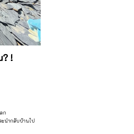
u? !
โลก

และนำกลับบ้านไป