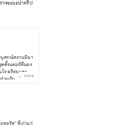
 เราจะแนะนำทริป
ว อนุสรณ์สถานมินา
จุดตั้งแคมป์ที่มอง
ในโรงเรียนและ
more
ตร่วมกับ
ซอรัส" ที่เก่าแก่