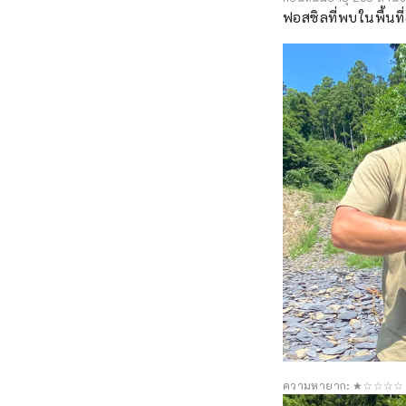
ฟอสซิลที่พบในพื้นท
ความหายาก: ★☆☆☆☆ หิน