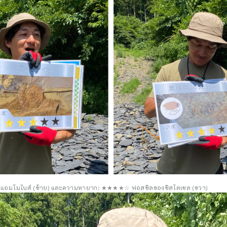
มโมไนต์ (ซ้าย) และความหายาก: ★★★★☆ ฟอสซิลของซิสโตเซล (ขวา)