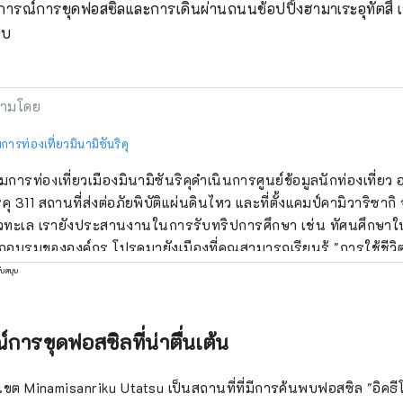
การณ์การขุดฟอสซิลและการเดินผ่านถนนช้อปปิ้งฮามาเระอุทัตสึ
บบ
ามโดย
ารท่องเที่ยวมินามิซันริคุ
การท่องเที่ยวเมืองมินามิซันริคุดำเนินการศูนย์ข้อมูลนักท่องเที่ย
ิคุ 311 สถานที่ส่งต่อภัยพิบัติแผ่นดินไหว และที่ตั้งแคมป์คามิวาริซากิ 
ิวทะเล เรายังประสานงานในการรับทริปการศึกษา เช่น ทัศนศึกษา
กอบรมขององค์กร โปรดมายังเมืองที่คุณสามารถเรียนรู้ "การใช้ชีวิ
าติ" ได้ภายในหนึ่งชั่วโมงครึ่งโดยรถยนต์จากสถานีเซ็นได
ับสนุน
ารขุดฟอสซิลที่น่าตื่นเต้น
เขต Minamisanriku Utatsu เป็นสถานที่ที่มีการค้นพบฟอสซิล "อิคธีโอ