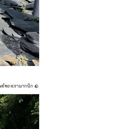
นุษย์ของเรามากนัก 🪨