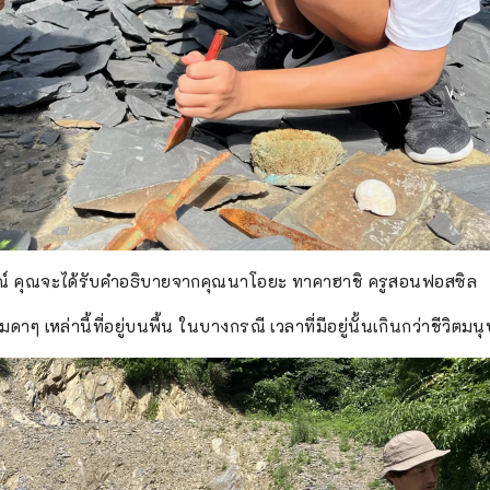
ณ์ คุณจะได้รับคำอธิบายจากคุณนาโอยะ ทาคาฮาชิ ครูสอนฟอสซิล
ๆ เหล่านี้ที่อยู่บนพื้น ในบางกรณี เวลาที่มีอยู่นั้นเกินกว่าชีวิตม