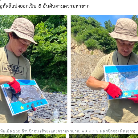
ี่อูทัตสึแบ่งออกเป็น 5 อันดับตามความหายาก
เมื่อ 250 ล้านปีก่อน (ซ้าย) และความหายาก: ★★☆☆☆ ฟอสซิลของพืช (ขวา)