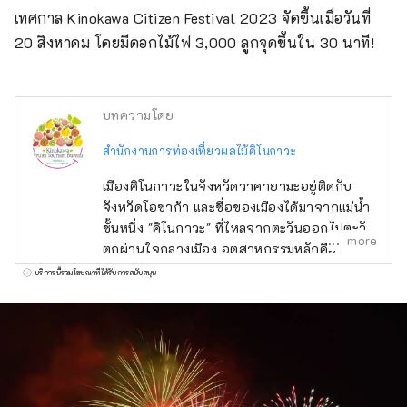
เทศกาล Kinokawa Citizen Festival 2023 จัดขึ้นเมื่อวันที่ 
20 สิงหาคม โดยมีดอกไม้ไฟ 3,000 ลูกจุดขึ้นใน 30 นาที!
บทความโดย
สำนักงานการท่องเที่ยวผลไม้คิโนกาวะ
เมืองคิโนกาวะในจังหวัดวาคายามะอยู่ติดกับ
จังหวัดโอซาก้า และชื่อของเมืองได้มาจากแม่น้ำ
ชั้นหนึ่ง "คิโนกาวะ" ที่ไหลจากตะวันออกไปตะวัน
more
ตกผ่านใจกลางเมือง อุตสาหกรรมหลักคือ
เกษตรกรรม ผลไม้ เช่น สตรอเบอร์รี่ พีช มะเดื่อ
บริการนี้รวมโฆษณาที่ได้รับการสนับสนุน
พลับ กีวี และฮัสซาคุ มีการเก็บเกี่ยวตลอดทั้งปี
หลายคนชอบผลไม้ที่มีลักษณะพิเศษของมัน เช่น
แบรนด์ชั้นนำ ``Arakawa no Momo'' และลูกพีช
``Hitome Jumanbon Togenkyo'' และ
``Kinokawa persimmon'' สีดำหวาน นอกจากนี้
ยังได้รับพรจากสถานที่ท่องเที่ยวต่างๆ เช่น หนึ่ง