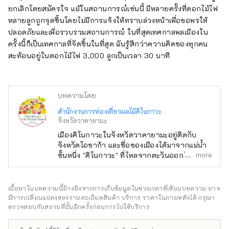
ยกเลิกโดยสมัครใจ แม้ในสถานการณ์เช่นนี้ มีหลายครั้งที่ดอกไม้ไฟ
หลายลูกถูกจุดขึ้นโดยไม่มีการแจ้งให้ทราบล่วงหน้าเพื่อขอพรให้
ปลอดภัยและเพื่อรวบรวมสถานการณ์ ในที่สุดเทศกาลพลเมืองใน
ครั้งนี้ก็เป็นเทศกาลที่จัดขึ้นในที่สุด ฉันรู้สึกว่าความคิดของทุกคน
สะท้อนอยู่ในดอกไม้ไฟ 3,000 ลูกเป็นเวลา 30 นาที
บทความโดย
สำนักงานการท่องเที่ยวผลไม้คิโนกาวะ
จังหวัดวาคายามะ
เมืองคิโนกาวะในจังหวัดวาคายามะอยู่ติดกับ
จังหวัดโอซาก้า และชื่อของเมืองได้มาจากแม่น้ำ
more
ชั้นหนึ่ง "คิโนกาวะ" ที่ไหลจากตะวันออกไปตะวัน
ตกผ่านใจกลางเมือง อุตสาหกรรมหลักคือ
เกษตรกรรม ผลไม้ เช่น สตรอเบอร์รี่ พีช มะเดื่อ
พลับ กีวี และฮัสซาคุ มีการเก็บเกี่ยวตลอดทั้งปี
เนื้อหาในบทความนี้อ้างอิงจากการเก็บข้อมูลในช่วงเวลาที่เขียนบทความ อาจ
หลายคนชอบผลไม้ที่มีลักษณะพิเศษของมัน เช่น
มีการเปลี่ยนแปลงของรายละเอียดสินค้า บริการ ราคาในภายหลังได้ กรุณา
แบรนด์ชั้นนำ ``Arakawa no Momo'' และลูกพีช
ตรวจสอบกับสถานที่นั้นอีกครั้งก่อนการไปใช้บริการ
``Hitome Jumanbon Togenkyo'' และ
``Kinokawa persimmon'' สีดำหวาน นอกจากนี้