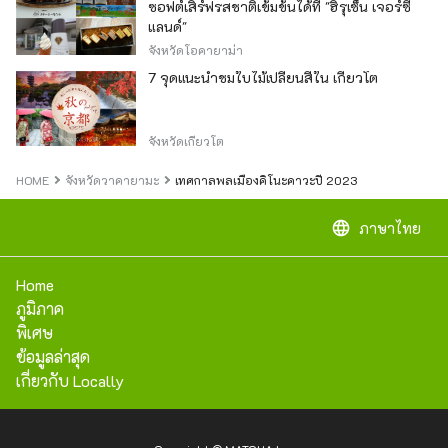
ซอฟต์เสิร์ฟรสชาติเข้มข้นได้ที่ "ฮิรุเซ็น เจอร์ซี่
แลนด์"
จังหวัดโอคายาม่า
7 จุดแนะนำชมใบไม้เปลี่ยนสีใน เกียวโต
จังหวัดเกียวโต
HOME
จังหวัดวาคายามะ
เทศกาลพลเมืองคิโนะคาวะปี 2023
language
ภาษาไทย
Home
ภูมิภาค
พิเศษ
ข้อมูลล่าสุด
เกี่ยวกับ Locally