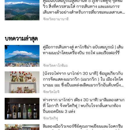
คู่มือฉบับสมบูรณ์สู่สถานีที่ 5 ภูเขาไฟฟูจิ| จุดชม
วิว สิ่งที่ควรสวมใส่ การเดินทาง และแผนการ
เดินทางตัวอย่างสำหรับการเที่ยวชมทะเลสาบคา
วากุจิ
จังหวัดยามานาชิ
บทความล่าสุด
คู่มือการเดินทางสู่ คาโกชิม่า ฉบับสมบูรณ์ | เส้น
ทางแนะนำโดยเครื่องบิน รถไฟ และเรือเฟอร์รี่
จังหวัดคาโกชิมะ
[นั่งรถไฟจาก นาโกย่า 30 นาที] ข้อมูลเกี่ยวกับ
การจัดแสดงแมวกวัก (แมวกวัก ) ใน เมืองโทโค
นาเมะ เมะ ซึ่งเป็นแหล่งผลิตแมวกวักอันดับหนึ่ง
ของญี่ปุ่น
จังหวัดไอจิ
ห่างจาก นาโกย่า เพียง 30 นาที! มาลิ้มลองสาเก
ที่ โอกากิ จังหวัดกิฟุ ! พบกับโรงกลั่นสาเกท้อง
ถิ่นยอดนิยม 3 แห่ง
จังหวัดกิฟุ
ลิ้มลองเนื้อวัวเจอร์ซีย์คุณภาพเยี่ยมและไอศกรีม