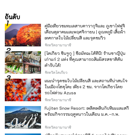
อันดับ
คู่มือเที่ยวชมทะเลสาบคาวากุจิและ ภูเขาไฟฟูจิ
เดือนตุลาคมและพฤศจิกายน | อุณหภูมิ เสื้อผ้า
เทศกาลใบไม้เปลี่ยนสี และจุดชมวิว
จังหวัดยามานาชิ
[โตเกียว ชินจูกุ ] ซื้อมัทฉะได้ที่นี่! ร้านชาญี่ปุ่น
เก่าแก่ 2 แห่ง ที่คุณสามารถสัมผัสรสชาติต้น
ตำรับได้!
จังหวัดโตเกียว
แนะนำจุดชมใบไม้เปลี่ยนสี และสถานที่น่าสนใจ
ในเมืองโฮคุโตะ เพียง 2 ชม. จากโตเกียวโดย
รถไฟด่วน Azusa
จังหวัดยามานาชิ
Fujiten Snow Resort: เพลิดเพลินกับหิมะและสกี
พร้อมกิจกรรมฤดูหนาวในเดือน ม.ค.–ก.พ.
จังหวัดยามานาชิ