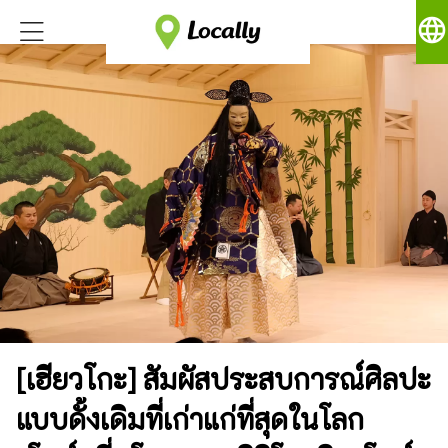
language
[เฮียวโกะ] สัมผัสประสบการณ์ศิลปะ
แบบดั้งเดิมที่เก่าแก่ที่สุดในโลก