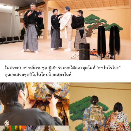
ในประสบการณ์สวมชุด ผู้เข้าร่วมจะได้ลองชุดโนห์ "ฮาโกโรโมะ"
คุณจะสวมชุดกิโมโนโดยนักแสดงโนห์