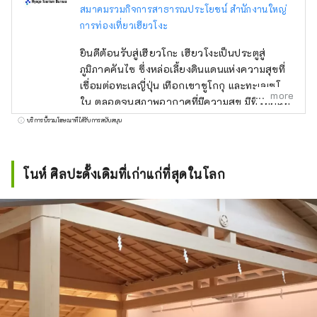
สมาคมรวมกิจการสาธารณประโยชน์ สำนักงานใหญ่
การท่องเที่ยวเฮียวโงะ
ยินดีต้อนรับสู่เฮียวโกะ เฮียวโงะเป็นประตูสู่
ภูมิภาคคันไซ ซึ่งหล่อเลี้ยงดินแดนแห่งความสุขที่
เชื่อมต่อทะเลญี่ปุ่น เทือกเขาชูโกกุ และทะเลเซโตะ
more
ใน ตลอดจนสภาพอากาศที่มีความสุข มีทิวทัศน์ที่
งดงามมากมายที่จะดึงดูดสายตาของคุณ เช่น
บริการนี้รวมโฆษณาที่ได้รับการสนับสนุน
ปราสาทฮิเมจิ มรดกโลกที่ได้รับเลือกให้เป็นหนึ่ง
ใน 100 จุดชมซากุระที่ดีที่สุด และทิวทัศน์ยาม
ค่ำคืนแบบพาโนรามาจากภูเขาร็อคโค แบรนด์โก
โนห์ ศิลปะดั้งเดิมที่เก่าแก่ที่สุดในโลก
เบที่มีชื่อเสียงระดับโลก KOBE BEEF ซึ่งมีความ
หมายเหมือนกันกับเนื้อทาจิมะ เป็นหนึ่งในเนื้อวัว
ชั้นนำของญี่ปุ่น และข้าวสาเก ``เฮียวโงะ ยามา
ดะ นิชิกิ'' คืออัญมณีที่จะทำให้คุณประหลาดใจ
อาริมะออนเซ็นเป็นบ่อน้ำพุร้อนที่มีชื่อเสียง และคิ
โนซากิออนเซ็นก็ปรากฏอยู่ในวรรณกรรม
มากมาย โอบล้อมด้วยธรรมชาติ ให้คุณได้ผ่อน
คลายร่างกายและจิตใจ คุณสามารถพบกับเสียง
ที่น่าจดจำ เช่น เสียงฟ้าร้องของน้ำวนนารูโตะบน