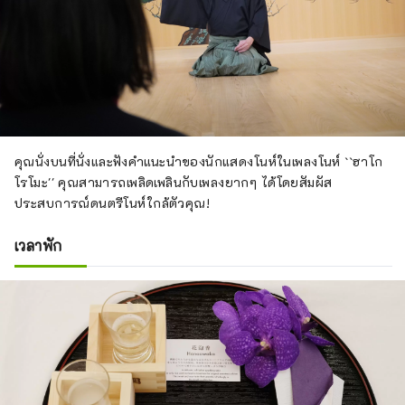
คุณนั่งบนที่นั่งและฟังคำแนะนำของนักแสดงโนห์ในเพลงโนห์ ``ฮาโก
โรโมะ'' คุณสามารถเพลิดเพลินกับเพลงยากๆ ได้โดยสัมผัส
ประสบการณ์ดนตรีโนห์ใกล้ตัวคุณ!
เวลาพัก