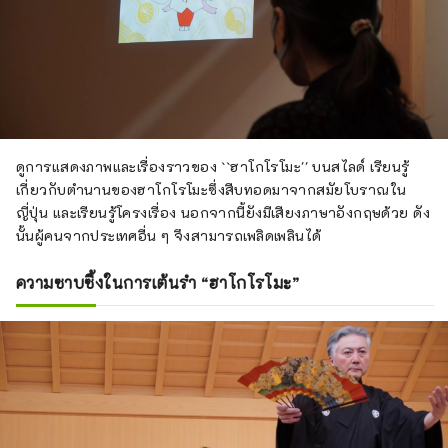
ดูการแสดงภาพและเรื่องราวของ ``ฮาโกโรโมะ'' บนสไลด์ เรียนรู้
เกี่ยวกับตำนานของฮาโกโรโมะซึ่งสืบทอดมาจากสมัยโบราณใน
ญี่ปุ่น และเรียนรู้โครงเรื่อง นอกจากนี้ยังมีเสียงภาษาอังกฤษด้วย ดัง
นั้นผู้คนจากประเทศอื่น ๆ จึงสามารถเพลิดเพลินได้
ความซาบซึ้งในการเต้นรำ “ฮาโกโรโมะ”