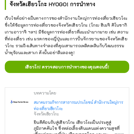
จังหวัดเฮียวโกะ HYOGO! การนำทาง
เว็บไซต์อย่างเป็นทางการของสำนักงานใหญ่การท่องเที่ยวเฮียวโงะ
ซึ่งให้ข้อมูลการท่องเที่ยวของจังหวัดเฮียวโกะ (โกเบ ฮิเมจิ คิโนซากิ
เกาะอาวาจิ ฯลฯ) มีข้อมูลการท่องเที่ยวที่แนะนำมากมาย เช่น สถาน
ที่ท่องเที่ยว เช่น มรดกของญี่ปุ่นและการปั่นจักรยานของจังหวัดเฮีย
วโกะ รวมถึงเส้นทางจำลองที่คุณสามารถเพลิดเพลินกับวัฒนธรรม
น้ำพุร้อนและสาเก ดังนั้นอย่าลืมลองดู!
เฮียวโก! ตรวจสอบการนำทางของคุณตอนนี้!
บทความโดย
สมาคมรวมกิจการสาธารณประโยชน์ สำนักงานใหญ่การ
ท่องเที่ยวเฮียวโงะ
จังหวัดเฮียวโกะ
ยินดีต้อนรับสู่เฮียวโกะ เฮียวโงะเป็นประตูสู่
ภูมิภาคคันไซ ซึ่งหล่อเลี้ยงดินแดนแห่งความสุขที่
more