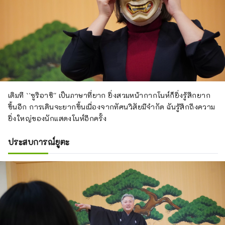
เดิมที ``ซูริอาชิ'' เป็นภาษาที่ยาก ยิ่งสวมหน้ากากโนห์ก็ยิ่งรู้สึกยาก
ขึ้นอีก การเดินจะยากขึ้นเนื่องจากทัศนวิสัยมีจำกัด ฉันรู้สึกถึงความ
ยิ่งใหญ่ของนักแสดงโนห์อีกครั้ง
ประสบการณ์ยูตะ