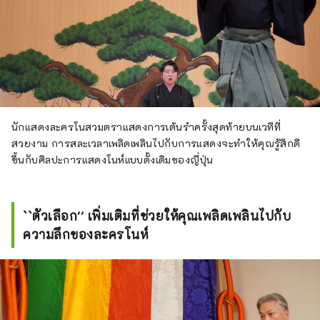
นักแสดงละครโนสวมตราแสดงการเต้นรำครั้งสุดท้ายบนเวทีที่
สวยงาม การสละเวลาเพลิดเพลินไปกับการแสดงจะทำให้คุณรู้สึกดี
ขึ้นกับศิลปะการแสดงโนห์แบบดั้งเดิมของญี่ปุ่น
``ตัวเลือก'' เพิ่มเติมที่ช่วยให้คุณเพลิดเพลินไปกับ
ความลึกของละครโนห์