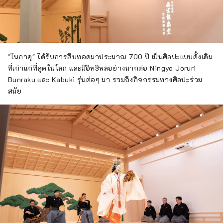
เกาะอาวาจิ และเสียงแบบไดนามิกของเทศกาล
ดอกไม้ไฟที่จัดขึ้นในสถานที่ต่างๆ ในฤดูร้อน ใน
สวนสมุนไพรและสวนพฤกษศาสตร์ในจังหวัด
คุณจะได้รับการเยียวยาด้วยกลิ่นสมุนไพรและ
ดอกไม้ที่อ่อนโยนและน่ารื่นรมย์ตลอดสี่ฤดูกาล
"โนกาคุ" ได้รับการสืบทอดมาประมาณ 700 ปี เป็นศิลปะแบบดั้งเดิม
เพลิดเพลินไปกับการเดินทางครั้งใหม่ในเฮียวโงะที่
ที่เก่าแก่ที่สุดในโลก และมีอิทธิพลอย่างมากต่อ Ningyo Joruri
กระตุ้นสัมผัสทั้งห้าของการมองเห็น การรับรส
Bunraku และ Kabuki รุ่นต่อๆ มา รวมถึงกิจกรรมทางศิลปะร่วม
การสัมผัส การได้ยิน และการดมกลิ่น
สมัย