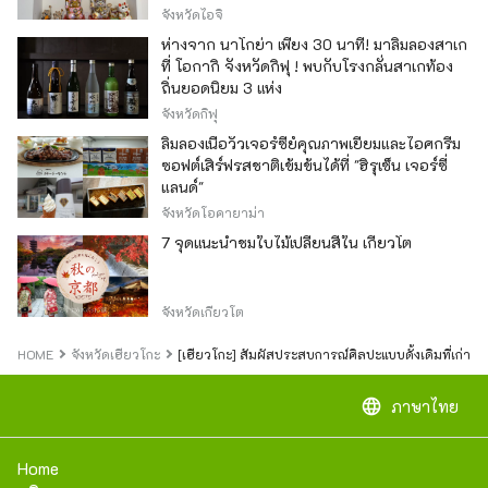
ของญี่ปุ่น
จังหวัดไอจิ
ห่างจาก นาโกย่า เพียง 30 นาที! มาลิ้มลองสาเก
ที่ โอกากิ จังหวัดกิฟุ ! พบกับโรงกลั่นสาเกท้อง
ถิ่นยอดนิยม 3 แห่ง
จังหวัดกิฟุ
ลิ้มลองเนื้อวัวเจอร์ซีย์คุณภาพเยี่ยมและไอศกรีม
ซอฟต์เสิร์ฟรสชาติเข้มข้นได้ที่ "ฮิรุเซ็น เจอร์ซี่
แลนด์"
จังหวัดโอคายาม่า
7 จุดแนะนำชมใบไม้เปลี่ยนสีใน เกียวโต
จังหวัดเกียวโต
HOME
จังหวัดเฮียวโกะ
[เฮียวโกะ] สัมผัสประสบการณ์ศิลปะแบบดั้งเดิมที่เก่าแก
language
ภาษาไทย
Home