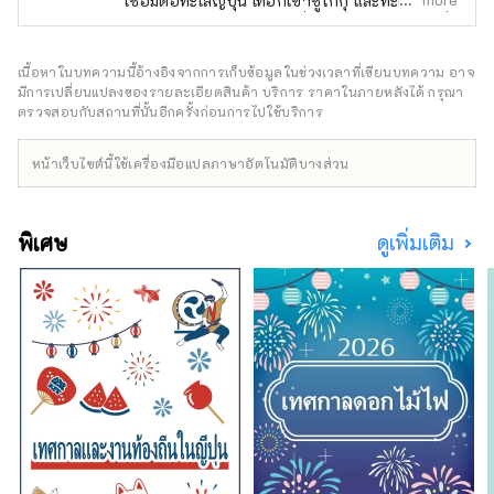
เชื่อมต่อทะเลญี่ปุ่น เทือกเขาชูโกกุ และทะเลเซโตะ
ใน ตลอดจนสภาพอากาศที่มีความสุข มีทิวทัศน์ที่
งดงามมากมายที่จะดึงดูดสายตาของคุณ เช่น
ปราสาทฮิเมจิ มรดกโลกที่ได้รับเลือกให้เป็นหนึ่ง
เนื้อหาในบทความนี้อ้างอิงจากการเก็บข้อมูลในช่วงเวลาที่เขียนบทความ อาจ
ใน 100 จุดชมซากุระที่ดีที่สุด และทิวทัศน์ยาม
มีการเปลี่ยนแปลงของรายละเอียดสินค้า บริการ ราคาในภายหลังได้ กรุณา
ค่ำคืนแบบพาโนรามาจากภูเขาร็อคโค แบรนด์โก
ตรวจสอบกับสถานที่นั้นอีกครั้งก่อนการไปใช้บริการ
เบที่มีชื่อเสียงระดับโลก KOBE BEEF ซึ่งมีความ
หมายเหมือนกันกับเนื้อทาจิมะ เป็นหนึ่งในเนื้อวัว
หน้าเว็บไซต์นี้ใช้เครื่องมือแปลภาษาอัตโนมัติบางส่วน
ชั้นนำของญี่ปุ่น และข้าวสาเก ``เฮียวโงะ ยามาดะ
นิชิกิ'' คืออัญมณีที่จะทำให้คุณประหลาดใจ อาริ
มะออนเซ็นเป็นบ่อน้ำพุร้อนที่มีชื่อเสียง และคิโน
พิเศษ
ดูเพิ่มเติม
ซากิออนเซ็นก็ปรากฏอยู่ในวรรณกรรมมากมาย
โอบล้อมด้วยธรรมชาติ ให้คุณได้ผ่อนคลาย
ร่างกายและจิตใจ คุณสามารถพบกับเสียงที่น่า
จดจำ เช่น เสียงฟ้าร้องของน้ำวนนารูโตะบนเกาะ
อาวาจิ และเสียงแบบไดนามิกของเทศกาลดอกไม้
ไฟที่จัดขึ้นในสถานที่ต่างๆ ในฤดูร้อน ในสวน
สมุนไพรและสวนพฤกษศาสตร์ในจังหวัด คุณจะ
ได้รับการเยียวยาด้วยกลิ่นสมุนไพรและดอกไม้ที่
อ่อนโยนและน่ารื่นรมย์ตลอดสี่ฤดูกาล เพลิดเพลิน
ไปกับการเดินทางครั้งใหม่ในเฮียวโงะที่กระตุ้น
สัมผัสทั้งห้าของการมองเห็น การรับรส การสัมผัส
การได้ยิน และการดมกลิ่น