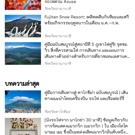
รถไฟด่วน Azusa
จังหวัดยามานาชิ
Fujiten Snow Resort: เพลิดเพลินกับหิมะและสกี
พร้อมกิจกรรมฤดูหนาวในเดือน ม.ค.–ก.พ.
จังหวัดยามานาชิ
คู่มือฉบับสมบูรณ์สู่สถานีที่ 5 ภูเขาไฟฟูจิ| จุดชม
วิว สิ่งที่ควรสวมใส่ การเดินทาง และแผนการ
เดินทางตัวอย่างสำหรับการเที่ยวชมทะเลสาบคา
วากุจิ
จังหวัดยามานาชิ
บทความล่าสุด
คู่มือการเดินทางสู่ คาโกชิม่า ฉบับสมบูรณ์ | เส้น
ทางแนะนำโดยเครื่องบิน รถไฟ และเรือเฟอร์รี่
จังหวัดคาโกชิมะ
[นั่งรถไฟจาก นาโกย่า 30 นาที] ข้อมูลเกี่ยวกับ
การจัดแสดงแมวกวัก (แมวกวัก ) ใน เมืองโทโค
นาเมะ เมะ ซึ่งเป็นแหล่งผลิตแมวกวักอันดับหนึ่ง