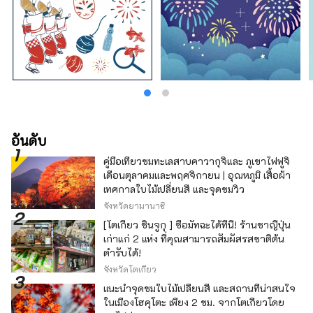
อันดับ
คู่มือเที่ยวชมทะเลสาบคาวากุจิและ ภูเขาไฟฟูจิ
เดือนตุลาคมและพฤศจิกายน | อุณหภูมิ เสื้อผ้า
เทศกาลใบไม้เปลี่ยนสี และจุดชมวิว
จังหวัดยามานาชิ
[โตเกียว ชินจูกุ ] ซื้อมัทฉะได้ที่นี่! ร้านชาญี่ปุ่น
เก่าแก่ 2 แห่ง ที่คุณสามารถสัมผัสรสชาติต้น
ตำรับได้!
จังหวัดโตเกียว
แนะนำจุดชมใบไม้เปลี่ยนสี และสถานที่น่าสนใจ
ในเมืองโฮคุโตะ เพียง 2 ชม. จากโตเกียวโดย