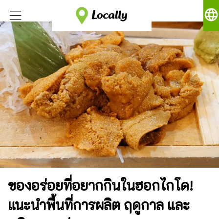
language
ของอร่อยที่อยากกินในฮอกไกโด!
แนะนำพื้นที่การผลิต ฤดูกาล และ