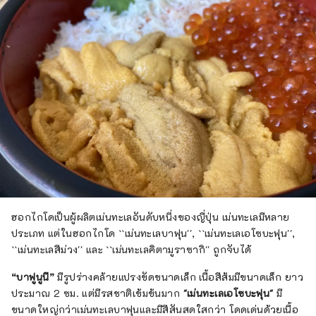
ฮอกไกโดเป็นผู้ผลิตเม่นทะเลอันดับหนึ่งของญี่ปุ่น เม่นทะเลมีหลาย
ประเภท แต่ในฮอกไกโด ``เม่นทะเลบาฟุน'', ``เม่นทะเลเอโซบะฟุน'',
``เม่นทะเลสีม่วง'' และ ``เม่นทะเลคิตามูราซากิ'' ถูกจับได้
“บาฟูนูนี”
มีรูปร่างคล้ายแปรงขัดขนาดเล็ก เนื้อสีส้มมีขนาดเล็ก ยาว
ประมาณ 2 ซม. แต่มีรสชาติเข้มข้นมาก
"เม่นทะเลเอโซบะฟุน"
มี
ขนาดใหญ่กว่าเม่นทะเลบาฟุนและมีสีสันสดใสกว่า โดดเด่นด้วยเนื้อ