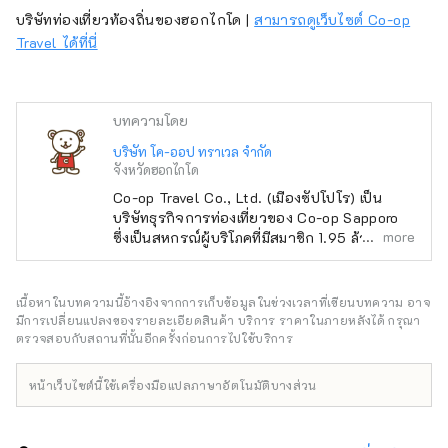
บริษัทท่องเที่ยวท้องถิ่นของฮอกไกโด |
สามารถดูเว็บไซต์ Co-op
Travel ได้ที่นี่
บทความโดย
บริษัท โค-ออป ทราเวล จำกัด
จังหวัดฮอกไกโด
Co-op Travel Co., Ltd. (เมืองซัปโปโร) เป็น
บริษัทธุรกิจการท่องเที่ยวของ Co-op Sapporo
more
ซึ่งเป็นสหกรณ์ผู้บริโภคที่มีสมาชิก 1.95 ล้านคนใน
ฮอกไกโด เราวางแผนและขายทัวร์เฉพาะของ
ฮอกไกโด เช่น อาหาร น้ำพุร้อน และการท่อง
เที่ยว เจ้าหน้าที่วางแผนซึ่งรู้ทุกอย่างเกี่ยวกับ
เนื้อหาในบทความนี้อ้างอิงจากการเก็บข้อมูลในช่วงเวลาที่เขียนบทความ อาจ
สถานที่ท่องเที่ยวและอาหารรสเลิศของฮอกไกโด
มีการเปลี่ยนแปลงของรายละเอียดสินค้า บริการ ราคาในภายหลังได้ กรุณา
จะแนะนำข้อมูลที่จะทำให้การเที่ยวฮอกไกโดของ
ตรวจสอบกับสถานที่นั้นอีกครั้งก่อนการไปใช้บริการ
คุณสนุกยิ่งขึ้น เราจะแนะนำบทความและทัวร์ที่
เกี่ยวข้องกับหลักสูตรแบบจำลอง
หน้าเว็บไซต์นี้ใช้เครื่องมือแปลภาษาอัตโนมัติบางส่วน