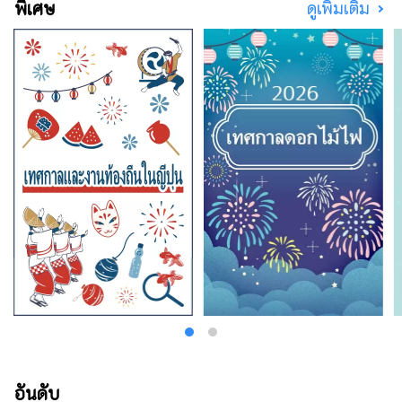
พิเศษ
ดูเพิ่มเติม
อันดับ