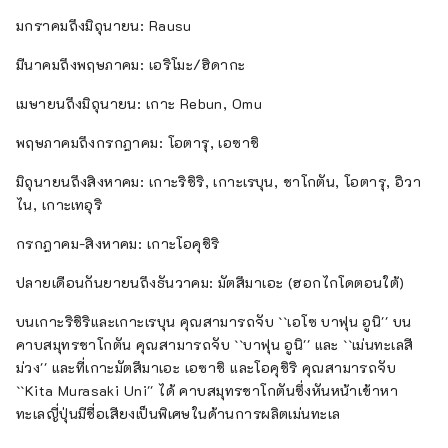
มกราคมถึงมิถุนายน: Rausu
มีนาคมถึงพฤษภาคม: เอริโมะ/ฮิดากะ
เมษายนถึงมิถุนายน: เกาะ Rebun, Omu
พฤษภาคมถึงกรกฎาคม: โอตารุ, เอซาชิ
มิถุนายนถึงสิงหาคม: เกาะริชิริ, เกาะเรบุน, ชาโกตัน, โอตารุ, อิวา
ไน, เกาะเทอุริ
กรกฎาคม-สิงหาคม: เกาะโอคุชิริ
ปลายเดือนกันยายนถึงธันวาคม: มัตสึมาเอะ (ฮอกไกโดตอนใต้)
บนเกาะริชิริและเกาะเรบุน คุณสามารถจับ ``เอโซ บาฟุน อูนิ'' บน
คาบสมุทรชาโกตัน คุณสามารถจับ ``บาฟุน อูนิ'' และ ``เม่นทะเลสี
ม่วง'' และที่เกาะมัตสึมาเอะ เอซาชิ และโอคุชิริ คุณสามารถจับ
``Kita Murasaki Uni'' ได้ คาบสมุทรชาโกตันซึ่งหันหน้าเข้าหา
ทะเลญี่ปุ่นมีชื่อเสียงเป็นพิเศษในด้านการผลิตเม่นทะเล