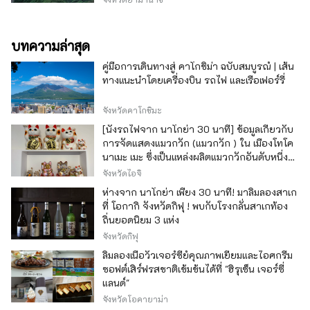
บทความล่าสุด
คู่มือการเดินทางสู่ คาโกชิม่า ฉบับสมบูรณ์ | เส้น
ทางแนะนำโดยเครื่องบิน รถไฟ และเรือเฟอร์รี่
จังหวัดคาโกชิมะ
[นั่งรถไฟจาก นาโกย่า 30 นาที] ข้อมูลเกี่ยวกับ
การจัดแสดงแมวกวัก (แมวกวัก ) ใน เมืองโทโค
นาเมะ เมะ ซึ่งเป็นแหล่งผลิตแมวกวักอันดับหนึ่ง
ของญี่ปุ่น
จังหวัดไอจิ
ห่างจาก นาโกย่า เพียง 30 นาที! มาลิ้มลองสาเก
ที่ โอกากิ จังหวัดกิฟุ ! พบกับโรงกลั่นสาเกท้อง
ถิ่นยอดนิยม 3 แห่ง
จังหวัดกิฟุ
ลิ้มลองเนื้อวัวเจอร์ซีย์คุณภาพเยี่ยมและไอศกรีม
ซอฟต์เสิร์ฟรสชาติเข้มข้นได้ที่ "ฮิรุเซ็น เจอร์ซี่
แลนด์"
จังหวัดโอคายาม่า