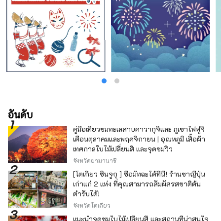
อันดับ
คู่มือเที่ยวชมทะเลสาบคาวากุจิและ ภูเขาไฟฟูจิ
เดือนตุลาคมและพฤศจิกายน | อุณหภูมิ เสื้อผ้า
เทศกาลใบไม้เปลี่ยนสี และจุดชมวิว
จังหวัดยามานาชิ
[โตเกียว ชินจูกุ ] ซื้อมัทฉะได้ที่นี่! ร้านชาญี่ปุ่น
เก่าแก่ 2 แห่ง ที่คุณสามารถสัมผัสรสชาติต้น
ตำรับได้!
จังหวัดโตเกียว
แนะนำจุดชมใบไม้เปลี่ยนสี และสถานที่น่าสนใจ