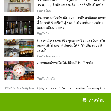
การจัดแสดงแมวกวัก (แมวกวัก ) ใน เมืองโทโค
นาเมะ เมะ ซึ่งเป็นแหล่งผลิตแมวกวักอันดับหนึ่ง
ของญี่ปุ่น
จังหวัดไอจิ
ห่างจาก นาโกย่า เพียง 30 นาที! มาลิ้มลองสาเก
ที่ โอกากิ จังหวัดกิฟุ ! พบกับโรงกลั่นสาเกท้อง
ถิ่นยอดนิยม 3 แห่ง
จังหวัดกิฟุ
ลิ้มลองเนื้อวัวเจอร์ซีย์คุณภาพเยี่ยมและไอศกรีม
ซอฟต์เสิร์ฟรสชาติเข้มข้นได้ที่ "ฮิรุเซ็น เจอร์ซี่
แลนด์"
จังหวัดโอคายาม่า
7 จุดแนะนำชมใบไม้เปลี่ยนสีใน เกียวโต
จังหวัดเกียวโต
HOME
จังหวัดชิซูโอกะ
[ชิซูโอกะ/อิซุ] ใบไม้เปลี่ยนสีในเมืองน้ำพุร้อนชูเซ็นจิ
language
ภาษาไทย