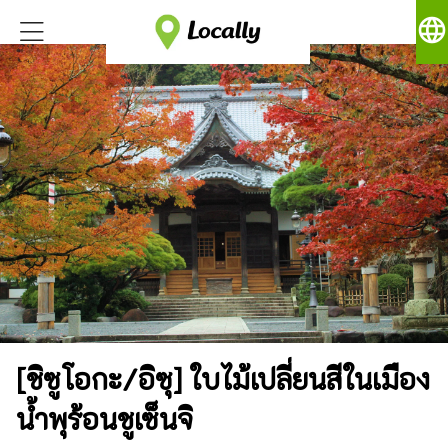
language
[ชิซูโอกะ/อิซุ] ใบไม้เปลี่ยนสีในเมือง
น้ำพุร้อนชูเซ็นจิ