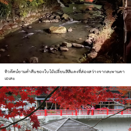
ทิวทัศน์ยามค่ำคืนของใบไม้เปลี่ยนสีสีแดงที่ส่องสว่างจากสะพานคา
เอเดะ