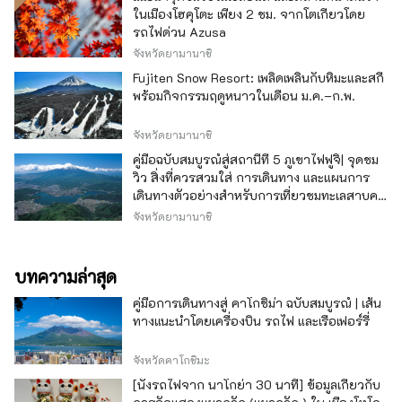
ในเมืองโฮคุโตะ เพียง 2 ชม. จากโตเกียวโดย
รถไฟด่วน Azusa
จังหวัดยามานาชิ
Fujiten Snow Resort: เพลิดเพลินกับหิมะและสกี
พร้อมกิจกรรมฤดูหนาวในเดือน ม.ค.–ก.พ.
จังหวัดยามานาชิ
คู่มือฉบับสมบูรณ์สู่สถานีที่ 5 ภูเขาไฟฟูจิ| จุดชม
วิว สิ่งที่ควรสวมใส่ การเดินทาง และแผนการ
เดินทางตัวอย่างสำหรับการเที่ยวชมทะเลสาบคา
วากุจิ
จังหวัดยามานาชิ
บทความล่าสุด
คู่มือการเดินทางสู่ คาโกชิม่า ฉบับสมบูรณ์ | เส้น
ทางแนะนำโดยเครื่องบิน รถไฟ และเรือเฟอร์รี่
จังหวัดคาโกชิมะ
[นั่งรถไฟจาก นาโกย่า 30 นาที] ข้อมูลเกี่ยวกับ