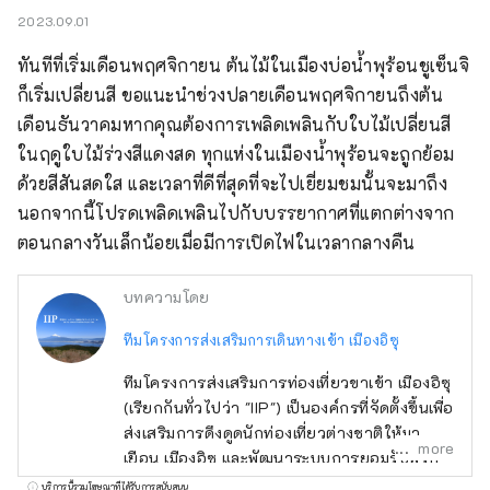
2023.09.01
ทันทีที่เริ่มเดือนพฤศจิกายน ต้นไม้ในเมืองบ่อน้ำพุร้อนชูเซ็นจิ
ก็เริ่มเปลี่ยนสี ขอแนะนำช่วงปลายเดือนพฤศจิกายนถึงต้น
เดือนธันวาคมหากคุณต้องการเพลิดเพลินกับใบไม้เปลี่ยนสี
ในฤดูใบไม้ร่วงสีแดงสด ทุกแห่งในเมืองน้ำพุร้อนจะถูกย้อม
ด้วยสีสันสดใส และเวลาที่ดีที่สุดที่จะไปเยี่ยมชมนั้นจะมาถึง

นอกจากนี้โปรดเพลิดเพลินไปกับบรรยากาศที่แตกต่างจาก
ตอนกลางวันเล็กน้อยเมื่อมีการเปิดไฟในเวลากลางคืน
บทความโดย
ทีมโครงการส่งเสริมการเดินทางเข้า เมืองอิซุ
ทีมโครงการส่งเสริมการท่องเที่ยวขาเข้า เมืองอิซุ
(เรียกกันทั่วไปว่า "IIP") เป็นองค์กรที่จัดตั้งขึ้นเพื่อ
ส่งเสริมการดึงดูดนักท่องเที่ยวต่างชาติให้มา
more
เยือน เมืองอิซุ และพัฒนาระบบการยอมรับพวก
เขา โดยมีจุดมุ่งหมายเพื่อทำให้ อิซุ เป็นจุดหมาย
บริการนี้รวมโฆษณาที่ได้รับการสนับสนุน