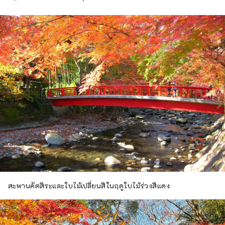
ปลายทางการท่องเที่ยวระดับนานาชาติที่น่า
ดึงดูดใจซึ่งใช้ประโยชน์จากทรัพยากรการท่อง
เที่ยวของอิซุ เมืองอิซุ อุดมไปด้วยธรรมชาติและ
เกษตรกรรม มีสถานที่ท่องเที่ยวมากมาย ทั้งบ่อน้ำ
พุร้อน ชายหาด และพื้นที่ภูเขา นอกจากนี้ยังเดิน
ทางสะดวก ใช้เวลาเดินทางประมาณสองชั่วโมง
โดยรถไฟจาก โตเกียว จึงเหมาะอย่างยิ่งสำหรับ
การท่องเที่ยวแบบไปเช้าเย็นกลับหรือพักผ่อนช่วง
สุดสัปดาห์ [หมายเหตุเกี่ยวกับภาพปก] ภาพปก
เป็นผลงานที่ชนะเลิศในการประกวดภาพถ่าย
ระบายสี เมืองอิซุ ช่างภาพ: โอจิมะ ฮิโรกิ ชื่อผล
งาน: "ระบายสีแสงหิมะ" ห้ามใช้และทำซ้ำภาพปก
โดยไม่ได้รับอนุญาต สำหรับข้อมูลเกี่ยวกับการ
ใช้รูปภาพหน้าปก โปรดตรวจสอบเว็บไซต์ข้อมูล
การท่องเที่ยว เมืองอิซุ
สะพานคัตสึระและใบไม้เปลี่ยนสีในฤดูใบไม้ร่วงสีแดง