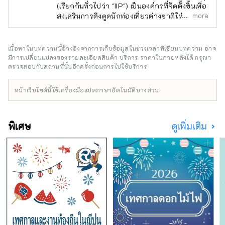
(เรียกกันทั่วไปว่า "IIP") เป็นองค์กรที่จัดตั้งขึ้นเพื่อ
more
ส่งเสริมการดึงดูดนักท่องเที่ยวต่างชาติให้มาเยือน
เมืองอิซุ และพัฒนาระบบการยอมรับพวกเขา โดย
มีจุดมุ่งหมายเพื่อทำให้ อิซุ เป็นจุดหมายปลาย
ทางการท่องเที่ยวระดับนานาชาติที่น่าดึงดูดใจซึ่ง
เนื้อหาในบทความนี้อ้างอิงจากการเก็บข้อมูลในช่วงเวลาที่เขียนบทความ อาจ
ใช้ประโยชน์จากทรัพยากรการท่องเที่ยวของอิซุ
มีการเปลี่ยนแปลงของรายละเอียดสินค้า บริการ ราคาในภายหลังได้ กรุณา
เมืองอิซุ อุดมไปด้วยธรรมชาติและเกษตรกรรม มี
ตรวจสอบกับสถานที่นั้นอีกครั้งก่อนการไปใช้บริการ
สถานที่ท่องเที่ยวมากมาย ทั้งบ่อน้ำพุร้อน
ชายหาด และพื้นที่ภูเขา นอกจากนี้ยังเดินทาง
หน้าเว็บไซต์นี้ใช้เครื่องมือแปลภาษาอัตโนมัติบางส่วน
สะดวก ใช้เวลาเดินทางประมาณสองชั่วโมงโดย
รถไฟจาก โตเกียว จึงเหมาะอย่างยิ่งสำหรับการ
ท่องเที่ยวแบบไปเช้าเย็นกลับหรือพักผ่อนช่วงสุด
พิเศษ
ดูเพิ่มเติม
สัปดาห์ [หมายเหตุเกี่ยวกับภาพปก] ภาพปกเป็นผล
งานที่ชนะเลิศในการประกวดภาพถ่ายระบายสี
เมืองอิซุ ช่างภาพ: โอจิมะ ฮิโรกิ ชื่อผลงาน:
"ระบายสีแสงหิมะ" ห้ามใช้และทำซ้ำภาพปกโดย
ไม่ได้รับอนุญาต สำหรับข้อมูลเกี่ยวกับการใช้
รูปภาพหน้าปก โปรดตรวจสอบเว็บไซต์ข้อมูลการ
ท่องเที่ยว เมืองอิซุ