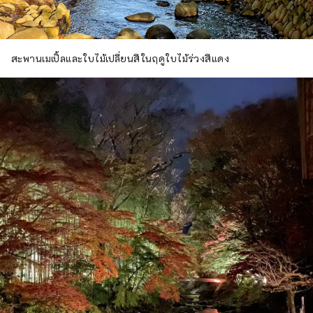
สะพานเมเปิ้ลและใบไม้เปลี่ยนสีในฤดูใบไม้ร่วงสีแดง