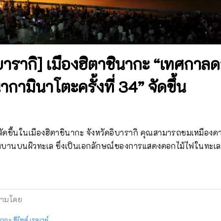
ิบารากิ] เมืองฮิตาชินากะ “เทศกาล
ามินาโตะครั้งที่ 34” จัดขึ้น
ัดขึ้นในเมืองฮิตาชินากะ จังหวัดอิบารากิ คุณสามารถชมเหมืองดาวใ
บ่งบานบนผิวทะเล ซึ่งเป็นเอกลักษณ์ของการแสดงดอกไม้ไฟในทะเล 
ามโดย
ากะ ซีไซด์ เรลเวย์