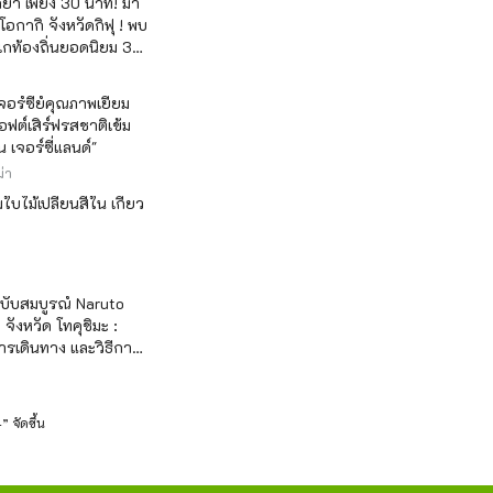
่า เพียง 30 นาที! มา
 โอกากิ จังหวัดกิฟุ ! พบ
เกท้องถิ่นยอดนิยม 3
วเจอร์ซีย์คุณภาพเยี่ยม
ฟต์เสิร์ฟรสชาติเข้ม
ซ็น เจอร์ซี่แลนด์"
่า
บไม้เปลี่ยนสีใน เกียว
ฉบับสมบูรณ์ Naruto
จังหวัด โทคุชิมะ :
รเดินทาง และวิธีการ
 จัดขึ้น