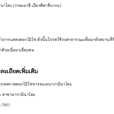
นาโตะ (วาดะมาชิ เมืองฮิตาชินากะ)
รับการแสดงดอกไม้ไฟ ดังนั้นโปรดใช้รถสาธารณะเพื่อมายังสถานที่
วยเมื่อมาเยี่ยมชม
เอียดเพิ่มเติม
รเทศกาลดอกไม้ไฟทางทะเลนากามินาโตะ
กะ สาขานากามินาโตะ
-7811