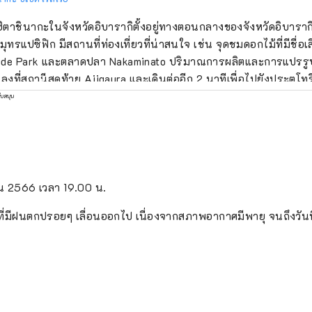
ฮิตาชินากะในจังหวัดอิบารากิตั้งอยู่ทางตอนกลางของจังหวัดอิบารา
ุทรแปซิฟิก มีสถานที่ท่องเที่ยวที่น่าสนใจ เช่น จุดชมดอกไม้ที่มีชื่อเ
ide Park และตลาดปลา Nakaminato ปริมาณการผลิตและการแปรรูป
่น ลงที่สถานีสุดท้าย Ajigaura และเดินต่ออีก 2 นาทีเพื่อไปยังประตูโทริ
็นร้อนในโซเชียลมีเดีย ในช่วงฤดูโคเชียที่สวนฮิตาชิซีไซด์พาร์คจา
ับสนุน
ถบัสรับส่งฟรีที่เรียกว่า "Hoshiimo Shuttle Bus" วิ่งระหว่างสถานี 
อก Park Seaside
ายน 2566 เวลา 19.00 น.
ที่มีฝนตกปรอยๆ เลื่อนออกไป เนื่องจากสภาพอากาศมีพายุ จนถึงวันที