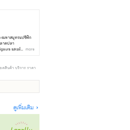
ทางมหาสมุทรแปซิฟิก
ละตลาดปลา
gaura และเดินต่ออีก
more
สวนฮิตาชิซีไซด์พาร์ค
สถานี Ajigaura และ
ียดสินค้า บริการ ราคา
ดูเพิ่มเติม