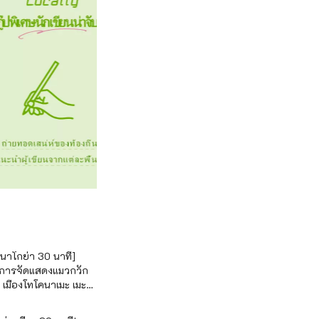
 นาโกย่า 30 นาที]
กับการจัดแสดงแมวกวัก
 เมืองโทโคนาเมะ เมะ
ลิตแมวกวักอันดับหนึ่ง