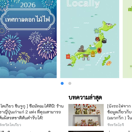
บทความล่าสุด
[โตเกียว ชินจูกุ ] ซื้อมัทฉะได้ที่นี่! ร้าน
[นั่งรถไฟจาก
ชาญี่ปุ่นเก่าแก่ 2 แห่ง ที่คุณสามารถ
ข้อมูลเกี่ยว
สัมผัสรสชาติต้นตำรับได้!
(แมวกวัก ) ใน
ซึ่งเป็นแหล่งผ
จังหวัดโตเกียว
จังหวัดไอจิ
ของญี่ปุ่น