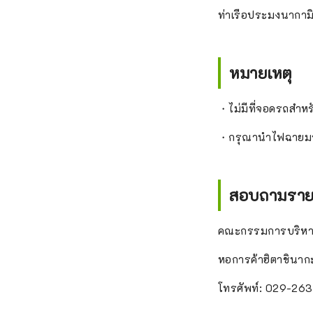
ท่าเรือประมงนากามิ
หมายเหตุ
・ไม่มีที่จอดรถสำห
・กรุณานำไฟฉายมาด้
สอบถามรายละ
คณะกรรมการบริหา
หอการค้าฮิตาชินา
โทรศัพท์: 029-263