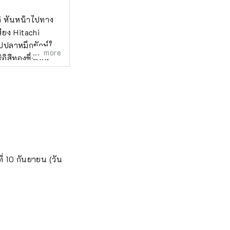
กิ หันหน้าไปทาง
สียง Hitachi
ปลาหมึกยักษ์ใน
more
อิสีทองซึ่งเป็น
กสถานี Ajigaura
Ajigaura และ
่ 10 กันยายน (วัน