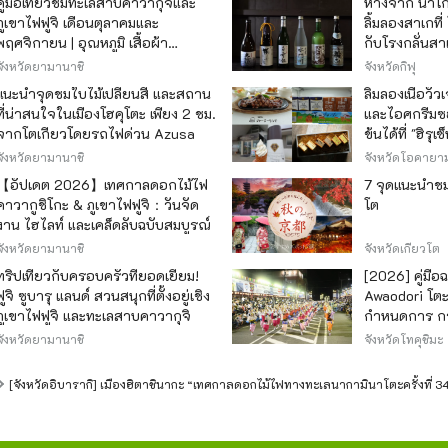
คู่มือเที่ยวชมทะเลสาบคาวากุจิและ
ห่างจาก นาโกย
ภูเขาไฟฟูจิ เดือนตุลาคมและ
ลิ้มลองสาเกที่
พฤศจิกายน | อุณหภูมิ เสื้อผ้า
กับโรงกลั่นสา
เทศกาลใบไม้เปลี่ยนสี และจุดชมวิว
แห่ง
จังหวัดยามานาชิ
จังหวัดกิฟุ
แนะนำจุดชมใบไม้เปลี่ยนสี และสถาน
ลิ้มลองเนื้อวั
ที่น่าสนใจในเมืองโฮคุโตะ เพียง 2 ชม.
และไอศกรีมซอ
จากโตเกียวโดยรถไฟด่วน Azusa
ข้นได้ที่ "ฮิรุเ
จังหวัดยามานาชิ
จังหวัดโอคายาม
【อัปเดต 2026】เทศกาลดอกไม้ไฟ
7 จุดแนะนำชมใ
คาวากูชิโกะ & ภูเขาไฟฟูจิ：วันจัด
โต
งาน ไฮไลท์ และเคล็ดลับฉบับสมบูรณ์
จังหวัดยามานาชิ
จังหวัดเกียวโต
ทริปเที่ยวกับครอบครัวที่ยอดเยี่ยม!
[2026] คู่มือ
ฟูจิ ซูบารุ แลนด์ สวนสนุกที่ตั้งอยู่เชิง
Awaodori โตะ 
ภูเขาไฟฟูจิ และทะเลสาบคาวากุจิ
กำหนดการ กา
เพลิดเพลิน
จังหวัดยามานาชิ
จังหวัดโทคุชิมะ
[จังหวัดอิบารากิ] เมืองฮิตาชินากะ “เทศกาลดอกไม้ไฟทางทะเลนากามินาโตะครั้งที่ 34”