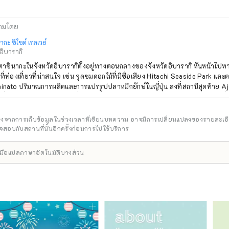
ามโดย
ากะ ซีไซด์ เรลเวย์
อิบารากิ
ิตาชินากะในจังหวัดอิบารากิตั้งอยู่ทางตอนกลางของจังหวัดอิบารากิ หันหน้าไป
ที่ท่องเที่ยวที่น่าสนใจ เช่น จุดชมดอกไม้ที่มีชื่อเสียง Hitachi Seaside Park แ
nato ปริมาณการผลิตและการแปรรูปปลาหมึกยักษ์ในญี่ปุ่น ลงที่สถานีสุดท้าย Aji
เพื่อไปยังประตูโทริอิสีทองซึ่งเป็นประเด็นร้อนในโซเชียลมีเดีย ในช่วงฤดูโคเชียที่
นี Ajigaura จะมีรถบัสรับส่งฟรีที่เรียกว่า "Hoshiimo Shuttle Bus" วิ่งระหว่าง
ก Park Seaside
อิงจากการเก็บข้อมูลในช่วงเวลาที่เขียนบทความ อาจมีการเปลี่ยนแปลงของรายละเอ
สอบกับสถานที่นั้นอีกครั้งก่อนการไปใช้บริการ
ื่องมือแปลภาษาอัตโนมัติบางส่วน