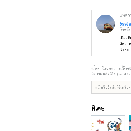
บทคว
ฮิตาชิน
จังหวัด
เมืองฮ
มีสถาน
Nakami
2 นาที
จากสถา
ทางออ
เนื้อหาในบทความนี้อ้าง
ในภายหลังได้ กรุณาตรวจ
หน้าเว็บไซต์นี้ใช้เคร
พิเศษ