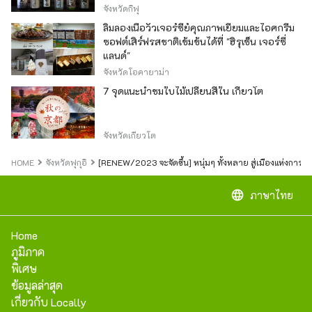
จังหวัดกิฟุ
ลิ้มลองเนื้อวัวเจอร์ซีย์คุณภาพเยี่ยมและไอศกรีม
ซอฟต์เสิร์ฟรสชาติเข้มข้นได้ที่ "ฮิรุเซ็น เจอร์ซี่
แลนด์"
จังหวัดโอคายาม่า
7 จุดแนะนำชมใบไม้เปลี่ยนสีใน เกียวโต
จังหวัดเกียวโต
HOME
จังหวัดฟุกุอิ
[RENEW/2023 จะจัดขึ้น] หนุ่มๆ ทั้งหลาย สู่เมืองแห่งการผ
language
ภาษาไทย
Home
ภูมิภาค
พิเศษ
ข้อมูลล่าสุด
เกี่ยวกับ Locally