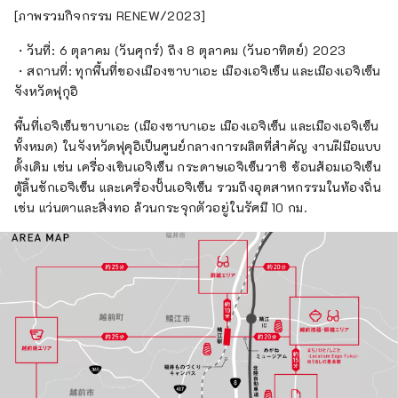
“เหตุการณ์” ที่เกิดจากสถานที่แห่งนี้ เราหวังว่า
[ภาพรวมกิจกรรม RENEW/2023]
จะกลายเป็นสถานที่ที่นักเดินทางสามารถค้นพบ
・วันที่: 6 ตุลาคม (วันศุกร์) ถึง 8 ตุลาคม (วันอาทิตย์) 2023
สิ่งใหม่ๆ และเป็นตัวของตัวเองได้ นี่คือสิ่งที่เราตั้ง
・สถานที่: ทุกพื้นที่ของเมืองซาบาเอะ เมืองเอจิเซ็น และเมืองเอจิเซ็น
เป้าไว้ที่ Craft Invitation จากนี้ไปเพื่อถ่ายทอด
จังหวัดฟุกุอิ
เสน่ห์ของพื้นที่การผลิตแห่งนี้ให้ผู้คนได้รู้จักมาก
ขึ้น เรานำเสนอประสบการณ์การผลิตพิเศษที่
พื้นที่เอจิเซ็นซาบาเอะ (เมืองซาบาเอะ เมืองเอจิเซ็น และเมืองเอจิเซ็น
สามารถพบได้ที่นี่เท่านั้น และคุณสามารถ
ทั้งหมด) ในจังหวัดฟุคุอิเป็นศูนย์กลางการผลิตที่สำคัญ งานฝีมือแบบ
เพลิดเพลินได้ทุกเมื่อที่คุณมา
ดั้งเดิม เช่น เครื่องเขินเอจิเซ็น กระดาษเอจิเซ็นวาชิ ช้อนส้อมเอจิเซ็น
ตู้ลิ้นชักเอจิเซ็น และเครื่องปั้นเอจิเซ็น รวมถึงอุตสาหกรรมในท้องถิ่น
เช่น แว่นตาและสิ่งทอ ล้วนกระจุกตัวอยู่ในรัศมี 10 กม.