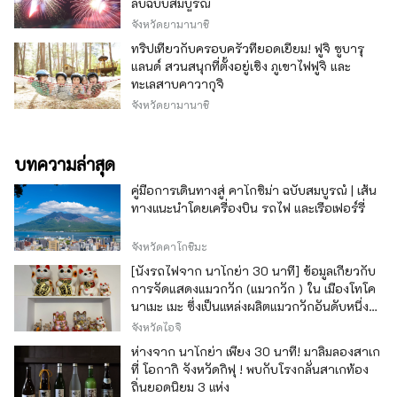
ลับฉบับสมบูรณ์
จังหวัดยามานาชิ
ทริปเที่ยวกับครอบครัวที่ยอดเยี่ยม! ฟูจิ ซูบารุ
แลนด์ สวนสนุกที่ตั้งอยู่เชิง ภูเขาไฟฟูจิ และ
ทะเลสาบคาวากุจิ
จังหวัดยามานาชิ
บทความล่าสุด
คู่มือการเดินทางสู่ คาโกชิม่า ฉบับสมบูรณ์ | เส้น
ทางแนะนำโดยเครื่องบิน รถไฟ และเรือเฟอร์รี่
จังหวัดคาโกชิมะ
[นั่งรถไฟจาก นาโกย่า 30 นาที] ข้อมูลเกี่ยวกับ
การจัดแสดงแมวกวัก (แมวกวัก ) ใน เมืองโทโค
นาเมะ เมะ ซึ่งเป็นแหล่งผลิตแมวกวักอันดับหนึ่ง
ของญี่ปุ่น
จังหวัดไอจิ
ห่างจาก นาโกย่า เพียง 30 นาที! มาลิ้มลองสาเก
ที่ โอกากิ จังหวัดกิฟุ ! พบกับโรงกลั่นสาเกท้อง
ถิ่นยอดนิยม 3 แห่ง