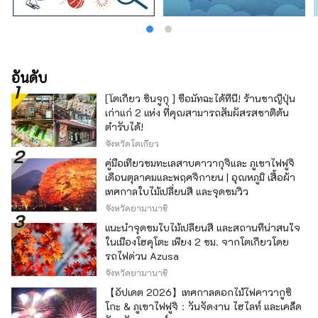
อันดับ
[โตเกียว ชินจูกุ ] ซื้อมัทฉะได้ที่นี่! ร้านชาญี่ปุ่น
เก่าแก่ 2 แห่ง ที่คุณสามารถสัมผัสรสชาติต้น
ตำรับได้!
จังหวัดโตเกียว
คู่มือเที่ยวชมทะเลสาบคาวากุจิและ ภูเขาไฟฟูจิ
เดือนตุลาคมและพฤศจิกายน | อุณหภูมิ เสื้อผ้า
เทศกาลใบไม้เปลี่ยนสี และจุดชมวิว
จังหวัดยามานาชิ
แนะนำจุดชมใบไม้เปลี่ยนสี และสถานที่น่าสนใจ
ในเมืองโฮคุโตะ เพียง 2 ชม. จากโตเกียวโดย
รถไฟด่วน Azusa
จังหวัดยามานาชิ
【อัปเดต 2026】เทศกาลดอกไม้ไฟคาวากูชิ
โกะ & ภูเขาไฟฟูจิ：วันจัดงาน ไฮไลท์ และเคล็ด