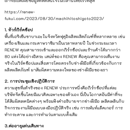
เราจะเปิดเผยข้อมูลที่ตัดสินใจในเวลานี้โดยเร็วที่สุด
https://renew-
fukui.com/2023/08/30/machihitoshigoto2023/
1. ทัวร์เวิร์คช็อป
พื้นที่เอจิเซ็นซาบาเอะในจังหวัดฟุคุอิผลิตผลิตภัณฑ์ที่หลากหลาย เช่น
เครื่องเขินและกระดาษวาชิมาเป็นเวลาหลายปี ในช่วงระยะเวลา
RENEW คุณสามารถเข้าและออกเวิร์กช็อปและร้านค้าได้มากกว่า
80 แห่งได้อย่างอิสระ เสน่ห์ของ RENEW คือคุณสามารถเห็นงาน
จริงในเวิร์คช็อปและสื่อสารโดยตรงกับช่างฝีมือที่เกี่ยวข้องกับการ
ผลิตผลิตภัณฑ์ มาสัมผัสความหลงใหลของช่างฝีมือของเรา
2. การประชุมเชิงปฏิบัติการ
ความสุขที่แท้จริงของ RENEW ประการหนึ่งคือเวิร์กช็อปที่แต่ละ
บริษัทจัดขึ้นโดยมีแนวคิดเฉพาะของตัวเอง นี่เป็นโอกาสอันมีค่าที่จะ
ได้สัมผัสเทคนิคต่างๆ พร้อมฟังคำอธิบายจากช่างฝีมือ เพลิดเพลินกับ
กิจกรรมงานฝีมือแบบลงมือปฏิบัติจริง เช่น การเพ้นท์แล็คเกอร์ การ
ทำกระดาษ และการทำแว่นตาแบบดั้งเดิม
3.ต่ออายุแท่นเดินทาง