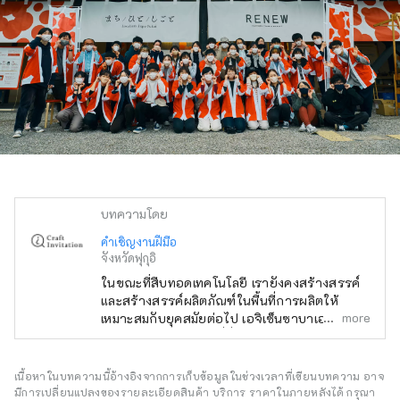
บทความโดย
คำเชิญงานฝีมือ
จังหวัดฟุกุอิ
ในขณะที่สืบทอดเทคโนโลยี เรายังคงสร้างสรรค์
และสร้างสรรค์ผลิตภัณฑ์ในพื้นที่การผลิตให้
more
เหมาะสมกับยุคสมัยต่อไป เอจิเซ็นซาบาเอะใน
จังหวัดฟุคุอิเป็นสถานที่ที่คุณสามารถมองเห็น
ได้ยิน และสัมผัสได้ รวมถึงสถานที่ผลิต ด้วยการ
พบปะผู้คนและสิ่งของที่มีคุณค่าหลากหลาย
เนื้อหาในบทความนี้อ้างอิงจากการเก็บข้อมูลในช่วงเวลาที่เขียนบทความ อาจ
“เหตุการณ์” ที่เกิดจากสถานที่แห่งนี้ เราหวังว่าจะ
มีการเปลี่ยนแปลงของรายละเอียดสินค้า บริการ ราคาในภายหลังได้ กรุณา