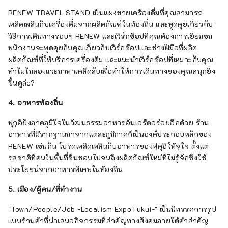
RENEW TRAVEL STAND เป็นแผงขายเครื่องดื่มที่คุณสามารถ
เพลิดเพลินกับเครื่องดื่มจากผลิตภัณฑ์ในท้องถิ่น และพูดคุยเกี่ยวกับ
วิธีการเดินทางรอบๆ RENEW และเวิร์กช็อปที่คุณต้องการเยี่ยมชม
พนักงานจะพูดคุยกับคุณเกี่ยวกับเวิร์กช็อปและช่างฝีมือที่ผลิต
ผลิตภัณฑ์ที่ให้บริการเครื่องดื่ม และแนะนำเวิร์กช็อปที่เหมาะกับคุณ
ทำไมไม่ลองแวะมาหาเคล็ดลับเพื่อทำให้การเดินทางของคุณสนุกยิ่ง
ขึ้นดูล่ะ?
4. อาหารท้องถิ่น
ฟุกุอิยังภาคภูมิใจในวัฒนธรรมอาหารอันเอร็ดอร่อยอีกด้วย ร้าน
อาหารที่มีรากฐานมาจากแต่ละภูมิภาคก็เป็นองค์ประกอบหลักของ
RENEW เช่นกัน โปรดเพลิดเพลินกับอาหารของฟุคุอิให้จุใจ ตั้งแต่
รสชาติที่คนในพื้นที่ชื่นชอบไปจนถึงผลิตภัณฑ์ใหม่ที่ไม่รู้จักซึ่งใช้
ประโยชน์จากอาหารพิเศษในท้องถิ่น
5. เมือง/ผู้คน/ที่ทำงาน
"Town/People/Job -Localism Expo Fukui-" เป็นนิทรรศการรูป
แบบร้านค้าที่นำเสนอกิจกรรมที่สำคัญทางสังคมภายใต้คำสำคัญ