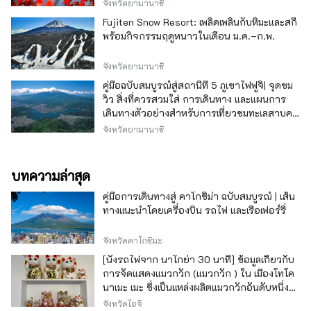
จังหวัดยามานาชิ
Fujiten Snow Resort: เพลิดเพลินกับหิมะและสกี
พร้อมกิจกรรมฤดูหนาวในเดือน ม.ค.–ก.พ.
จังหวัดยามานาชิ
คู่มือฉบับสมบูรณ์สู่สถานีที่ 5 ภูเขาไฟฟูจิ| จุดชม
วิว สิ่งที่ควรสวมใส่ การเดินทาง และแผนการ
เดินทางตัวอย่างสำหรับการเที่ยวชมทะเลสาบคา
วากุจิ
จังหวัดยามานาชิ
บทความล่าสุด
คู่มือการเดินทางสู่ คาโกชิม่า ฉบับสมบูรณ์ | เส้น
ทางแนะนำโดยเครื่องบิน รถไฟ และเรือเฟอร์รี่
จังหวัดคาโกชิมะ
[นั่งรถไฟจาก นาโกย่า 30 นาที] ข้อมูลเกี่ยวกับ
การจัดแสดงแมวกวัก (แมวกวัก ) ใน เมืองโทโค
นาเมะ เมะ ซึ่งเป็นแหล่งผลิตแมวกวักอันดับหนึ่ง
ของญี่ปุ่น
จังหวัดไอจิ