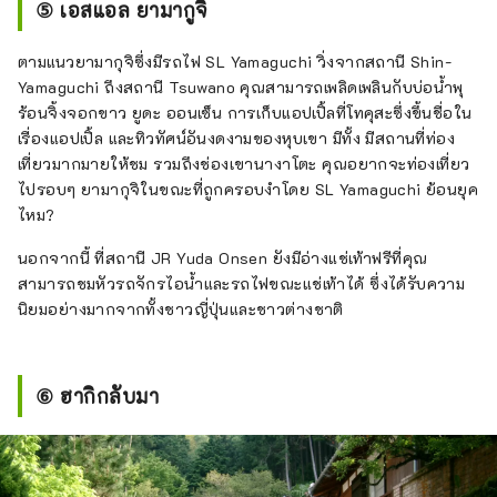
⑤ เอสแอล ยามากูจิ
ตามแนวยามากุจิซึ่งมีรถไฟ SL Yamaguchi วิ่งจากสถานี Shin-
Yamaguchi ถึงสถานี Tsuwano คุณสามารถเพลิดเพลินกับบ่อน้ำพุ
ร้อนจิ้งจอกขาว ยูดะ ออนเซ็น การเก็บแอปเปิ้ลที่โทคุสะซึ่งขึ้นชื่อใน
เรื่องแอปเปิ้ล และทิวทัศน์อันงดงามของหุบเขา มีทั้ง มีสถานที่ท่อง
เที่ยวมากมายให้ชม รวมถึงช่องเขานางาโตะ คุณอยากจะท่องเที่ยว
ไปรอบๆ ยามากุจิในขณะที่ถูกครอบงำโดย SL Yamaguchi ย้อนยุค
ไหม?
นอกจากนี้ ที่สถานี JR Yuda Onsen ยังมีอ่างแช่เท้าฟรีที่คุณ
สามารถชมหัวรถจักรไอน้ำและรถไฟขณะแช่เท้าได้ ซึ่งได้รับความ
นิยมอย่างมากจากทั้งชาวญี่ปุ่นและชาวต่างชาติ
⑥ ฮากิกลับมา