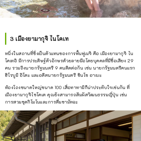
3 เมืองยามากุจิ ไนโคเท
หนึ่งในสถานที่ซึ่งเป็นตัวแทนของการฟื้นฟูเมจิ คือ เมืองยามากุจิ ไน
โคเทอิ มีการประดิษฐ์ตัวอักษรด้วยลายมือโดยบุคคลที่มีชื่อเสียง 29
คน รวมถึงนายกรัฐมนตรี 9 คนติดต่อกัน เช่น นายกรัฐมนตรีคนแรก
ฮิโรบูมิ อิโตะ และอดีตนายกรัฐมนตรี ชินโซ อาเบะ
ห้องโถงขนาดใหญ่ขนาด 100 เสื่อทาทามิก็น่าประทับใจเช่นกัน ที่
เมืองยามากุจิไซโคเต คุณยังสามารถสัมผัสวัฒนธรรมญี่ปุ่น เช่น
การสวมชุดกิโมโนและการดื่มชามัทฉะ