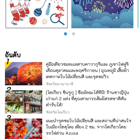
อันดับ
คู่มือเที่ยวชมทะเลสาบคาวากุจิและ ภูเขาไฟฟูจิ
เดือนตุลาคมและพฤศจิกายน | อุณหภูมิ เสื้อผ้า
เทศกาลใบไม้เปลี่ยนสี และจุดชมวิว
จังหวัดยามานาชิ
[โตเกียว ชินจูกุ ] ซื้อมัทฉะได้ที่นี่! ร้านชาญี่ปุ่น
เก่าแก่ 2 แห่ง ที่คุณสามารถสัมผัสรสชาติต้น
ตำรับได้!
จังหวัดโตเกียว
แนะนำจุดชมใบไม้เปลี่ยนสี และสถานที่น่าสนใจ
ในเมืองโฮคุโตะ เพียง 2 ชม. จากโตเกียวโดย
รถไฟด่วน Azusa