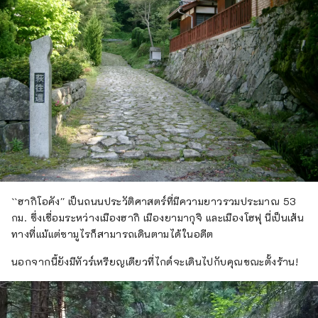
``ฮากิโอคัง'' เป็นถนนประวัติศาสตร์ที่มีความยาวรวมประมาณ 53
กม. ซึ่งเชื่อมระหว่างเมืองฮากิ เมืองยามากุจิ และเมืองโฮฟุ นี่เป็นเส้น
ทางที่แม้แต่ซามูไรก็สามารถเดินตามได้ในอดีต
นอกจากนี้ยังมีทัวร์เหรียญเดียวที่ไกด์จะเดินไปกับคุณขณะตั้งร้าน!