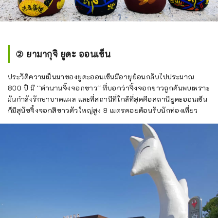
② ยามากุจิ ยูดะ ออนเซ็น
ประวัติความเป็นมาของยูดะออนเซ็นมีอายุย้อนกลับไปประมาณ
800 ปี มี ``ตำนานจิ้งจอกขาว'' ที่บอกว่าจิ้งจอกขาวถูกค้นพบเพราะ
มันกำลังรักษาบาดแผล และที่สถานีที่ใกล้ที่สุดคือสถานียูดะออนเซ็น
ก็มีสุนัขจิ้งจอกสีขาวตัวใหญ่สูง 8 เมตรคอยต้อนรับนักท่องเที่ยว