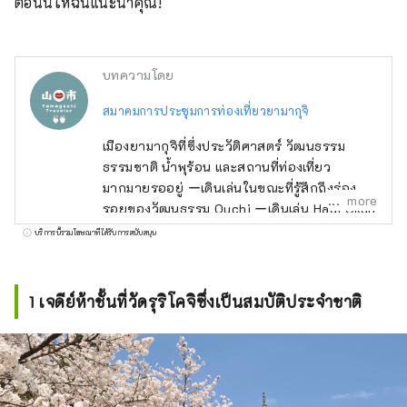
ตอนนี้ให้ฉันแนะนำคุณ!
บทความโดย
สมาคมการประชุมการท่องเที่ยวยามากุจิ
เมืองยามากุจิที่ซึ่งประวัติศาสตร์ วัฒนธรรม
ธรรมชาติ น้ำพุร้อน และสถานที่ท่องเที่ยว
มากมายรออยู่ ーเดินเล่นในขณะที่รู้สึกถึงร่อง
more
รอยของวัฒนธรรม Ouchi ーเดินเล่น Hagi Okan
ถนนสายประวัติศาสตร์กันเถอะ ーไปดู SL
บริการนี้รวมโฆษณาที่ได้รับการสนับสนุน
Yamaguchi ーเพลิดเพลินกับ Yuda Onsen
เพลิดเพลินไปกับธรรมชาติอันยิ่งใหญ่ของเทือก
เขา Chugoku ทางทิศเหนือและทะเล Seto
1 เจดีย์ห้าชั้นที่วัดรุริโคจิซึ่งเป็นสมบัติประจำชาติ
Inland Sea ทางทิศใต้ เมื่อคุณเยี่ยมชมสถานที่ที่
คุณถูกดึงดูด เห็น รู้สึก และสัมผัสกับมัน ไปเที่ยว
ยามากุจิที่ใช้เวลาได้ตามต้องการกันเถอะ