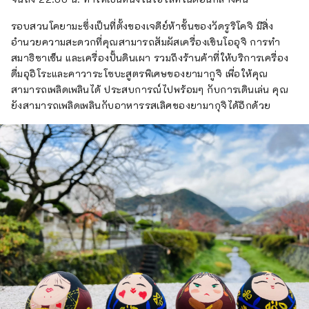
รอบสวนโคยามะซึ่งเป็นที่ตั้งของเจดีย์ห้าชั้นของวัดรูริโคจิ มีสิ่ง
อำนวยความสะดวกที่คุณสามารถสัมผัสเครื่องเขินโออุจิ การทำ
สมาธิซาเซ็น และเครื่องปั้นดินเผา รวมถึงร้านค้าที่ให้บริการเครื่อง
ดื่มอุอิโระและคาวาระโซบะสูตรพิเศษของยามากูจิ เพื่อให้คุณ
สามารถเพลิดเพลินได้ ประสบการณ์ไปพร้อมๆ กับการเดินเล่น คุณ
ยังสามารถเพลิดเพลินกับอาหารรสเลิศของยามากุจิได้อีกด้วย