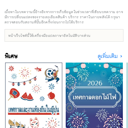
สายประวัติศาสตร์กันเถอะ ーไปดู SL
Yamaguchi ーเพลิดเพลินกับ Yuda Onsen
เนื้อหาในบทความนี้อ้างอิงจากการเก็บข้อมูลในช่วงเวลาที่เขียนบทความ อาจ
เพลิดเพลินไปกับธรรมชาติอันยิ่งใหญ่ของเทือกเขา
มีการเปลี่ยนแปลงของรายละเอียดสินค้า บริการ ราคาในภายหลังได้ กรุณา
Chugoku ทางทิศเหนือและทะเล Seto Inland
ตรวจสอบกับสถานที่นั้นอีกครั้งก่อนการไปใช้บริการ
Sea ทางทิศใต้ เมื่อคุณเยี่ยมชมสถานที่ที่คุณถูก
ดึงดูด เห็น รู้สึก และสัมผัสกับมัน ไปเที่ยวยามากุจิ
หน้าเว็บไซต์นี้ใช้เครื่องมือแปลภาษาอัตโนมัติบางส่วน
ที่ใช้เวลาได้ตามต้องการกันเถอะ
พิเศษ
ดูเพิ่มเติม