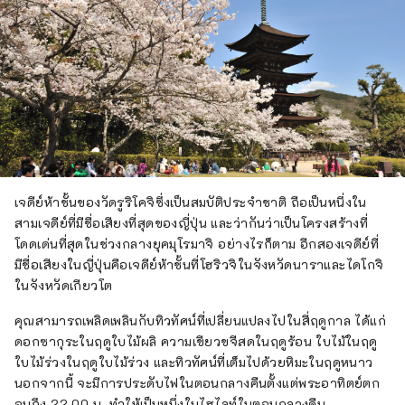
เจดีย์ห้าชั้นของวัดรูริโคจิซึ่งเป็นสมบัติประจำชาติ ถือเป็นหนึ่งใน
สามเจดีย์ที่มีชื่อเสียงที่สุดของญี่ปุ่น และว่ากันว่าเป็นโครงสร้างที่
โดดเด่นที่สุดในช่วงกลางยุคมุโรมาจิ อย่างไรก็ตาม อีกสองเจดีย์ที่
มีชื่อเสียงในญี่ปุ่นคือเจดีย์ห้าชั้นที่โฮริวจิในจังหวัดนาราและไดโกจิ
ในจังหวัดเกียวโต
คุณสามารถเพลิดเพลินกับทิวทัศน์ที่เปลี่ยนแปลงไปในสี่ฤดูกาล ได้แก่
ดอกซากุระในฤดูใบไม้ผลิ ความเขียวขจีสดในฤดูร้อน ใบไม้ในฤดู
ใบไม้ร่วงในฤดูใบไม้ร่วง และทิวทัศน์ที่เต็มไปด้วยหิมะในฤดูหนาว
นอกจากนี้ จะมีการประดับไฟในตอนกลางคืนตั้งแต่พระอาทิตย์ตก
จนถึง 22.00 น. ทำให้เป็นหนึ่งในไฮไลท์ในตอนกลางคืน