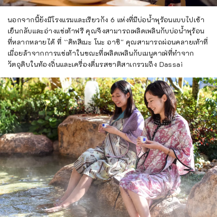
นอกจากนี้ยังมีโรงแรมและเรียวกัง 6 แห่งที่มีบ่อน้ำพุร้อนแบบไปเช้า
เย็นกลับและอ่างแช่เท้าฟรี คุณจึงสามารถเพลิดเพลินกับบ่อน้ำพุร้อน
ที่หลากหลายได้ ที่ ``คิทสึเนะ โนะ อาชิ'' คุณสามารถผ่อนคลายเท้าที่
เมื่อยล้าจากการแช่เท้าในขณะที่เพลิดเพลินกับเมนูคาเฟ่ที่ทำจาก
วัตถุดิบในท้องถิ่นและเครื่องดื่มรสชาติสาเกรวมถึง Dassai