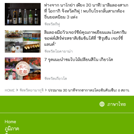
ห่างจาก นาโกย่า เพียง 30 นาที! มาลิ้มลองสาเก
ที่ โอกากิ จังหวัดกิฟุ ! พบกับโรงกลั่นสาเกท้อง
ถิ่นยอดนิยม 3 แห่ง
จังหวัดกิฟุ
ลิ้มลองเนื้อวัวเจอร์ซีย์คุณภาพเยี่ยมและไอศกรีม
ซอฟต์เสิร์ฟรสชาติเข้มข้นได้ที่ "ฮิรุเซ็น เจอร์ซี่
แลนด์"
จังหวัดโอคายาม่า
7 จุดแนะนำชมใบไม้เปลี่ยนสีใน เกียวโต
จังหวัดเกียวโต
HOME
จังหวัดยามากุจิ
ประมาณ 30 นาทีจากฮากาตะโดยชินคันเซ็น! 6 สถานที่ท่อ
language
ภาษาไทย
Home
ภูมิภาค