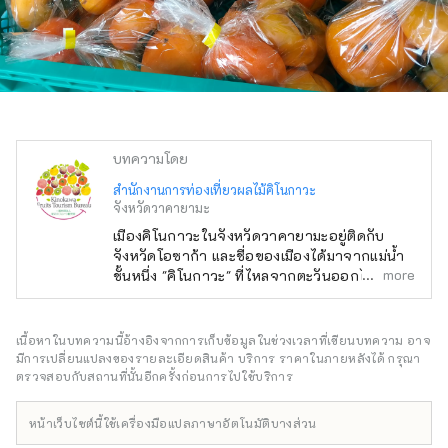
Kishi ซึ่งเป็นบ้านของนายสถานีแมวที่มีชื่อเสียง
ที่สุดในโลก สำนักงานการท่องเที่ยวผลไม้คิโนกา
วะจำหน่ายผลิตภัณฑ์ผลไม้พิเศษ เช่นเดียวกับ
ผลิตภัณฑ์การท่องเที่ยว เช่น ประสบการณ์การ
เก็บผลไม้ โปรดอย่าลังเลที่จะติดต่อเรา
บทความโดย
สำนักงานการท่องเที่ยวผลไม้คิโนกาวะ
จังหวัดวาคายามะ
เมืองคิโนกาวะในจังหวัดวาคายามะอยู่ติดกับ
จังหวัดโอซาก้า และชื่อของเมืองได้มาจากแม่น้ำ
more
ชั้นหนึ่ง "คิโนกาวะ" ที่ไหลจากตะวันออกไปตะวัน
ตกผ่านใจกลางเมือง อุตสาหกรรมหลักคือ
เกษตรกรรม ผลไม้ เช่น สตรอเบอร์รี่ พีช มะเดื่อ
พลับ กีวี และฮัสซาคุ มีการเก็บเกี่ยวตลอดทั้งปี
เนื้อหาในบทความนี้อ้างอิงจากการเก็บข้อมูลในช่วงเวลาที่เขียนบทความ อาจ
หลายคนชอบผลไม้ที่มีลักษณะพิเศษของมัน เช่น
มีการเปลี่ยนแปลงของรายละเอียดสินค้า บริการ ราคาในภายหลังได้ กรุณา
แบรนด์ชั้นนำ ``Arakawa no Momo'' และลูกพีช
ตรวจสอบกับสถานที่นั้นอีกครั้งก่อนการไปใช้บริการ
``Hitome Jumanbon Togenkyo'' และ
``Kinokawa persimmon'' สีดำหวาน นอกจากนี้
หน้าเว็บไซต์นี้ใช้เครื่องมือแปลภาษาอัตโนมัติบางส่วน
ยังได้รับพรจากสถานที่ท่องเที่ยวต่างๆ เช่น หนึ่ง