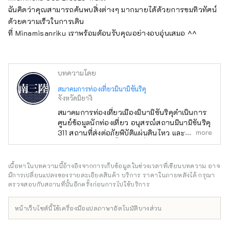
ฉันคิดว่าคุณสามารถค้นพบสิ่งต่างๆ มากมายได้ด้วยการชมทิวทัศน์
ด้วยความเร็วในการเดิน
ที่ Minamisanriku เราพร้อมต้อนรับคุณอย่างอบอุ่นเสมอ ^^
บทความโดย
สมาคมการท่องเที่ยวมินามิซันริคุ
จังหวัดมิยางิ
สมาคมการท่องเที่ยวเมืองมินามิซันริคุดำเนินการ
ศูนย์ข้อมูลนักท่องเที่ยว อนุสรณ์สถานมินามิซันริคุ
more
311 สถานที่ส่งต่อภัยพิบัติแผ่นดินไหว และที่ตั้งแคม
ป์คามิวาริซากิ จุดตั้งแคมป์ที่มองเห็นวิวทะเล เรา
ยังประสานงานในการรับทริปการศึกษา เช่น
ทัศนศึกษาในโรงเรียนและการฝึกอบรมของ
เนื้อหาในบทความนี้อ้างอิงจากการเก็บข้อมูลในช่วงเวลาที่เขียนบทความ อาจ
องค์กร โปรดมายังเมืองที่คุณสามารถเรียนรู้
มีการเปลี่ยนแปลงของรายละเอียดสินค้า บริการ ราคาในภายหลังได้ กรุณา
"การใช้ชีวิตร่วมกับธรรมชาติ" ได้ภายในหนึ่ง
ตรวจสอบกับสถานที่นั้นอีกครั้งก่อนการไปใช้บริการ
ชั่วโมงครึ่งโดยรถยนต์จากสถานีเซ็นได
หน้าเว็บไซต์นี้ใช้เครื่องมือแปลภาษาอัตโนมัติบางส่วน