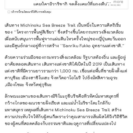
more
แคมป์คามิวาริซากิ จุดตั้งแคมป์ที่มองเห็นวิวทะเล
เรายังประสานงานในการรับทริปการศึกษา เช่น
บริการนี้รวมโฆษณาที่ได้รับการสนับสนุน
ทัศนศึกษาในโรงเรียนและการฝึกอบรมของ
องค์กร โปรดมายังเมืองที่คุณสามารถเรียนรู้
เส้นทาง Michinoku Sea Breeze Trail เป็นหนึ่งในความคิดริเริ่ม
"การใช้ชีวิตร่วมกับธรรมชาติ" ได้ภายในหนึ่ง
ของ ``โครงการฟื้นฟูสีเขียว'' ซึ่งสร้างขึ้นโดยกระทรวงสิ่งแวดล้อม
ชั่วโมงครึ่งโดยรถยนต์จากสถานีเซ็นได
เพื่อสนับสนุนการฟื้นฟูจากแผ่นดินไหวครั้งใหญ่ของญี่ปุ่นตะวันออก
และมีศูนย์กลางอยู่ที่การสร้าง ``Sanriku Fukko อุทยานแห่งชาติ.''
ด้วยความร่วมมือของกระทรวงสิ่งแวดล้อม รัฐบาลท้องถิ่น และผู้อยู่
อาศัยตลอดเส้นทาง เส้นทางแห่งชาติได้เปิดในปี 2019 เป็นเส้นทาง
แห่งชาติที่มีความยาวรวมกว่า 1,000 กม. เชื่อมต่อพื้นที่ชายฝั่งตั้งแต่
คาบุชิมะ เมืองฮาชิโนเฮะ จังหวัดอาโอโมริ ไปยังมัตสึคาวะอุระ
,เมืองโซมะ จังหวัดฟุกุชิมะ
ลักษณะเฉพาะของเส้นทางมิจิโนะกุซีบรีซคือทิวทัศน์มหาสมุทรที่
กว้างไกลของแนวชายฝั่งเรียส และแม่น้ำโมริซาโตะใกล้กับ
มหาสมุทร เหตุผลที่เส้นทาง Michinoku Sea Breeze Trail สร้าง
ความประทับใจให้กับผู้คนก็เพราะว่าคุณสามารถสัมผัสได้ถึงวิถีชีวิต
ของผู้คนที่สอดคล้องกับธรรมชาติและฤดูกาลที่เปลี่ยนแปลงไป