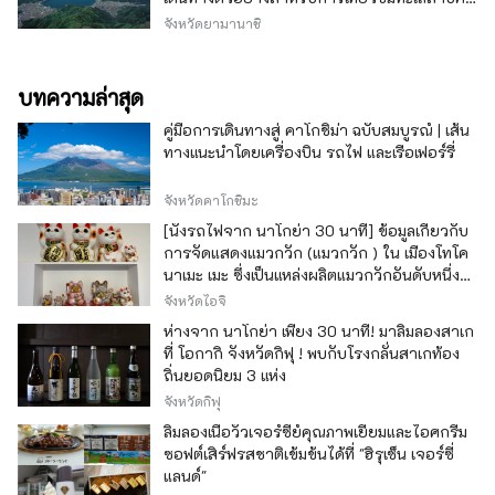
วากุจิ
จังหวัดยามานาชิ
บทความล่าสุด
คู่มือการเดินทางสู่ คาโกชิม่า ฉบับสมบูรณ์ | เส้น
ทางแนะนำโดยเครื่องบิน รถไฟ และเรือเฟอร์รี่
จังหวัดคาโกชิมะ
[นั่งรถไฟจาก นาโกย่า 30 นาที] ข้อมูลเกี่ยวกับ
การจัดแสดงแมวกวัก (แมวกวัก ) ใน เมืองโทโค
นาเมะ เมะ ซึ่งเป็นแหล่งผลิตแมวกวักอันดับหนึ่ง
ของญี่ปุ่น
จังหวัดไอจิ
ห่างจาก นาโกย่า เพียง 30 นาที! มาลิ้มลองสาเก
ที่ โอกากิ จังหวัดกิฟุ ! พบกับโรงกลั่นสาเกท้อง
ถิ่นยอดนิยม 3 แห่ง
จังหวัดกิฟุ
ลิ้มลองเนื้อวัวเจอร์ซีย์คุณภาพเยี่ยมและไอศกรีม
ซอฟต์เสิร์ฟรสชาติเข้มข้นได้ที่ "ฮิรุเซ็น เจอร์ซี่
แลนด์"