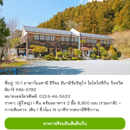
ที่อยู่: 10-1 ยามาโนะคามิ อิริยะ มินามิซันริคุโจ โมโตโยชิกัน จังหวัด
มิยางิ 986-0782
หมายเลขโทรศัพท์: 0226-46-5633
ราคา: (ผู้ใหญ่) 1 คืน พร้อมอาหาร 2 มื้อ 8,800 เยน (รวมภาษี) ~
การเดินทาง: เดิน 1 ชั่วโมง 16 นาทีจากสถานีชิซึกาวะ
อาคารเรียนอินสันสันกัน