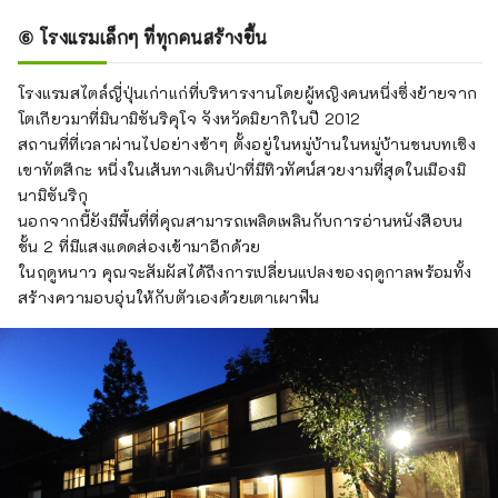
⑥ โรงแรมเล็กๆ ที่ทุกคนสร้างขึ้น
โรงแรมสไตล์ญี่ปุ่นเก่าแก่ที่บริหารงานโดยผู้หญิงคนหนึ่งซึ่งย้ายจาก
โตเกียวมาที่มินามิซันริคุโจ จังหวัดมิยากิในปี 2012
สถานที่ที่เวลาผ่านไปอย่างช้าๆ ตั้งอยู่ในหมู่บ้านในหมู่บ้านชนบทเชิง
เขาทัตสึกะ หนึ่งในเส้นทางเดินป่าที่มีทิวทัศน์สวยงามที่สุดในเมืองมิ
นามิซันริกุ
นอกจากนี้ยังมีพื้นที่ที่คุณสามารถเพลิดเพลินกับการอ่านหนังสือบน
ชั้น 2 ที่มีแสงแดดส่องเข้ามาอีกด้วย
ในฤดูหนาว คุณจะสัมผัสได้ถึงการเปลี่ยนแปลงของฤดูกาลพร้อมทั้ง
สร้างความอบอุ่นให้กับตัวเองด้วยเตาเผาฟืน