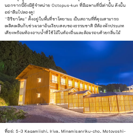
นอกจากนี้ยังมีตู้จำหน่าย Octopus-kun ที่มีเฉพาะที่นี่เท่านั้น ดังนั้น
อย่าลืมไปลองดู!
``อิริยาโดะ'' ตั้งอยู่ในพื้นที่ซาโตยามะ เป็นสถานที่ที่คุณสามารถ
เพลิดเพลินกับช่วงเวลาอันเงียบสงบของธรรมชาติ มีห้องพักประเภท
เตียงพร้อมห้องอาบน้ำที่ใช้ไม้ในท้องถิ่นและล้อมรอบด้วยกลิ่นไม้
ที่อยู่: 5-3 Kagamiishi, Iriya, Minamisanriku-cho, Motoyoshi-