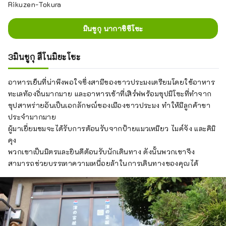
Rikuzen-Tokura
มินชูกุ นากาชิซึโซะ
3มินชูกุ สึโนมิยะโซะ
อาหารเย็นที่น่าพึงพอใจซึ่งสามีของชาวประมงเตรียมโดยใช้อาหาร
ทะเลท้องถิ่นมากมาย และอาหารเช้าที่เสิร์ฟพร้อมซุปมิโซะที่ทำจาก
ซุปสาหร่ายอันเป็นเอกลักษณ์ของเมืองชาวประมง ทำให้มีลูกค้าขา
ประจำมากมาย
ผู้มาเยี่ยมชมจะได้รับการต้อนรับจากป้ายแมวเหมียว ไมค์จัง และคิมิ
คุง
พวกเขาเป็นมิตรและยินดีต้อนรับนักเดินทาง ดังนั้นพวกเขาจึง
สามารถช่วยบรรเทาความเหนื่อยล้าในการเดินทางของคุณได้