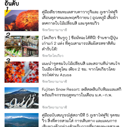
อันดับ
คู่มือเที่ยวชมทะเลสาบคาวากุจิและ ภูเขาไฟฟูจิ
เดือนตุลาคมและพฤศจิกายน | อุณหภูมิ เสื้อผ้า
เทศกาลใบไม้เปลี่ยนสี และจุดชมวิว
จังหวัดยามานาชิ
[โตเกียว ชินจูกุ ] ซื้อมัทฉะได้ที่นี่! ร้านชาญี่ปุ่น
เก่าแก่ 2 แห่ง ที่คุณสามารถสัมผัสรสชาติต้น
ตำรับได้!
จังหวัดโตเกียว
แนะนำจุดชมใบไม้เปลี่ยนสี และสถานที่น่าสนใจ
ในเมืองโฮคุโตะ เพียง 2 ชม. จากโตเกียวโดย
รถไฟด่วน Azusa
จังหวัดยามานาชิ
Fujiten Snow Resort: เพลิดเพลินกับหิมะและสกี
พร้อมกิจกรรมฤดูหนาวในเดือน ม.ค.–ก.พ.
จังหวัดยามานาชิ
คู่มือฉบับสมบูรณ์สู่สถานีที่ 5 ภูเขาไฟฟูจิ| จุดชม
วิว สิ่งที่ควรสวมใส่ การเดินทาง และแผนการ
เดินทางตัวอย่างสำหรับการเที่ยวชมทะเลสาบคา