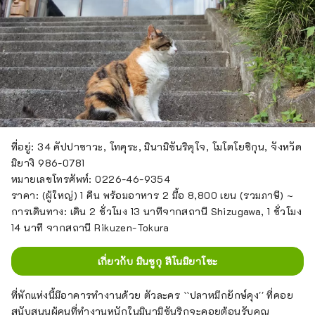
ที่อยู่: 34 คัปปาซาวะ, โทคุระ, มินามิซันริคุโจ, โมโตโยชิกุน, จังหวัด
มิยางิ 986-0781
หมายเลขโทรศัพท์: 0226-46-9354
ราคา: (ผู้ใหญ่) 1 คืน พร้อมอาหาร 2 มื้อ 8,800 เยน (รวมภาษี) ~
การเดินทาง: เดิน 2 ชั่วโมง 13 นาทีจากสถานี Shizugawa, 1 ชั่วโมง
14 นาที จากสถานี Rikuzen-Tokura
เกี่ยวกับ มินชูกุ สึโนมิยาโซะ
ที่พักแห่งนี้มีอาคารทำงานด้วย ตัวละคร ``ปลาหมึกยักษ์คุง'' ที่คอย
สนับสนุนผู้คนที่ทำงานหนักในมินามิซันริกุจะคอยต้อนรับคุณ