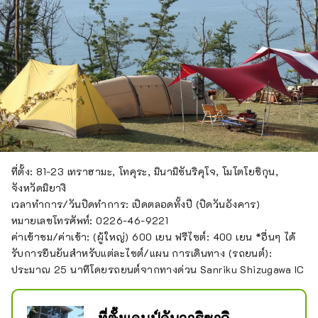
ที่ตั้ง: 81-23 เทราฮามะ, โทคุระ, มินามิซันริคุโจ, โมโตโยชิกุน,
จังหวัดมิยางิ
เวลาทำการ/วันปิดทำการ: เปิดตลอดทั้งปี (ปิดวันอังคาร)
หมายเลขโทรศัพท์: 0226-46-9221
ค่าเข้าชม/ค่าเข้า: (ผู้ใหญ่) 600 เยน ฟรีไซต์: 400 เยน *อื่นๆ ได้
รับการยืนยันสำหรับแต่ละไซต์/แผน การเดินทาง (รถยนต์):
ประมาณ 25 นาทีโดยรถยนต์จากทางด่วน Sanriku Shizugawa IC