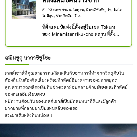
ที่ตั้งแคมป์คัมวาริซากิ
81-23 เทราฮามะ, โทคุระ, มินามิซันริกุ-โช, โมโต
โยชิกุน, จังหวัดมิยางิ 9...
ที่ตั้งแคมป์แห่งนี้ตั้งอยู่ในเขต Tokura 
ของ Minamisanriku-cho สถานที่ตั้ง
แคมป์คามิวาริซากิเปิดตลอดทั้งปี ยกเว้น
วันหยุดสิ้นปีและปีใหม่

สามารถมองเห็นพระอาทิตย์ขึ้นที่
②มินชูกุ นากาชิซูโซะ
สวยงามได้จากที่ตั้งแคมป์ซึ่งตั้งอยู่บน
เนินเขาหันหน้าไปทางมหาสมุทรแปซิฟิก 
เกสต์เฮาส์ที่คุณสามารถเพลิดเพลินกับอาหารที่ทำจากวัตถุดิบใน
นอกจากนี้ "Kamiwari Kanko Plaza" ซึ่ง
ท้องถิ่นในห้องจัดเลี้ยงพร้อมทิวทัศน์อันงดงามของมหาสมุทร
เป็นสิ่งอำนวยความสะดวกในสถานที่ ยัง
คุณสามารถเพลิดเพลินกับช่วงเวลาผ่อนคลายด้วยเสียงและทิวทัศน์
เปิดให้บริการสำหรับมื้อกลางวันในรูป
ของทะเลอันเงียบสงบ
แบบซื้อกลับบ้าน ดังนั้นจึงสามารถใช้
พนักงานต้อนรับของเกสต์เฮาส์เป็นนักสนทนาที่ดีและมีลูกค้า
เป็นร้านอาหารได้ด้วย
มากมายที่กลายมาเป็นแฟนคลับของเธอ
แวะมาเติมพลังกันหน่อย ♪