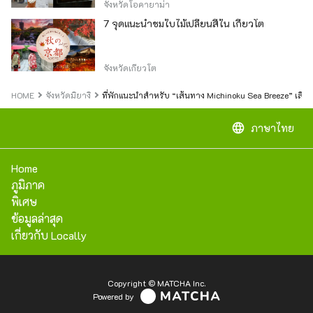
จังหวัดโอคายาม่า
7 จุดแนะนำชมใบไม้เปลี่ยนสีใน เกียวโต
จังหวัดเกียวโต
HOME
จังหวัดมิยางิ
ที่พักแนะนำสำหรับ “เส้นทาง Michinoku Sea Breeze” เลียบชา
language
ภาษาไทย
Home
ภูมิภาค
พิเศษ
ข้อมูลล่าสุด
เกี่ยวกับ Locally
Copyright © MATCHA Inc.
Powered by