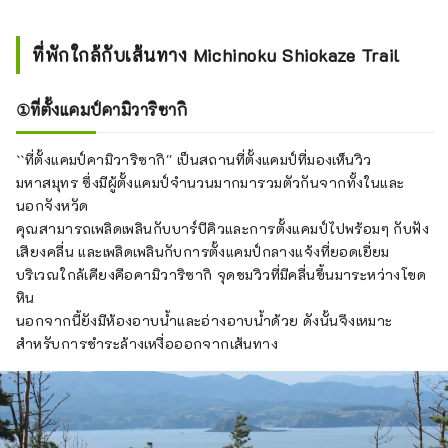
ที่พักใกล้กับเส้นทาง Michinoku Shiokaze Trail
①ที่ตั้งแคมป์คามิวาริซากิ
``ที่ตั้งแคมป์คามิวาริซากิ'' เป็นสถานที่ตั้งแคมป์ที่มองเห็นวิว
มหาสมุทร ซึ่งมีผู้ตั้งแคมป์จำนวนมากมารวมตัวกันจากทั้งในและ
นอกจังหวัด
คุณสามารถเพลิดเพลินกับบาร์บีคิวและการตั้งแคมป์ไปพร้อมๆ กับฟัง
เสียงคลื่น และเพลิดเพลินกับการตั้งแคมป์กลางแจ้งที่ยอดเยี่ยม
บริเวณใกล้เคียงคือคามิวาริซากิ จุดชมวิวที่มีคลื่นขึ้นมาระหว่างโขด
หิน
นอกจากนี้ยังมีห้องอาบน้ำและอ่างอาบน้ำด้วย ดังนั้นจึงเหมาะ
สำหรับการชำระล้างเหงื่อออกจากเส้นทาง