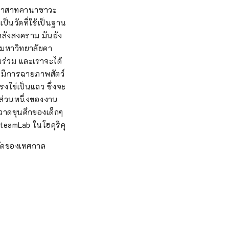
ปราสาทคานาซาวะ
ป็นวัดที่ใช้เป็นฐาน
ะหลังสงคราม มันยัง
งมหาวิทยาลัยคา
นร่วม และเราจะได้
a มีการฉายภาพสัตว์
รงไข่เป็นแถว ซึ่งจะ
ส่วนหนึ่งของงาน
วาดขุนศึกของเด็กๆ
teamLab ในโฮคุริคุ
วัดของเทศกาล