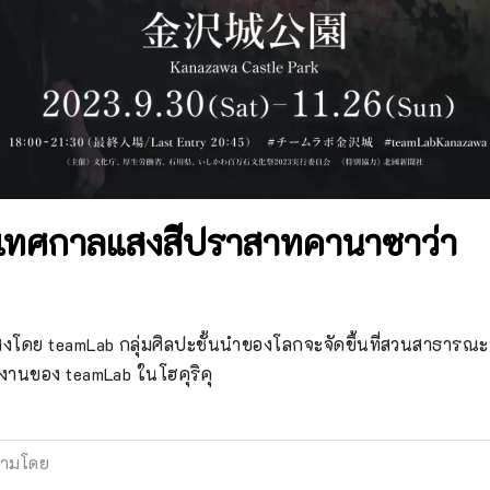
เทศกาลแสงสีปราสาทคานาซาว่า
งโดย teamLab กลุ่มศิลปะชั้นนำของโลกจะจัดขึ้นที่สวนสาธาร
ลงานของ teamLab ในโฮคุริคุ
ามโดย