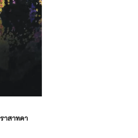
งปราสาทคา