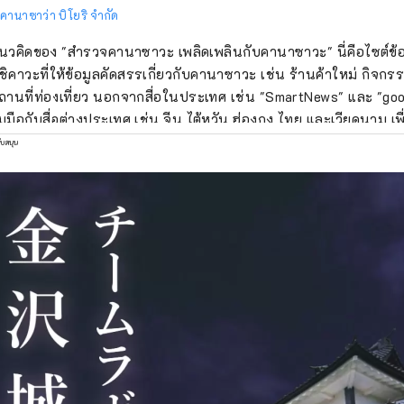
 คานาซาว่า บิโยริ จำกัด
วคิดของ "สำรวจคานาซาวะ เพลิดเพลินกับคานาซาวะ" นี่คือไซต์ข้อม
ิชิคาวะที่ให้ข้อมูลคัดสรรเกี่ยวกับคานาซาวะ เช่น ร้านค้าใหม่ กิจก
านที่ท่องเที่ยว นอกจากสื่อในประเทศ เช่น "SmartNews" และ "goo
วมมือกับสื่อต่างประเทศ เช่น จีน ไต้หวัน ฮ่องกง ไทย และเวียดนาม เพ
งหวัดอิชิคาวะอย่างกว้างขวาง
ับสนุน