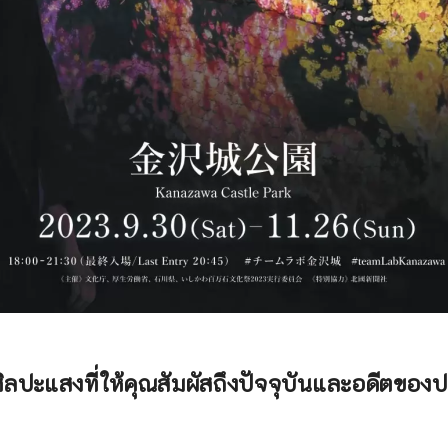
ลปะแสงที่ให้คุณสัมผัสถึงปัจจุบันและอดีตขอ