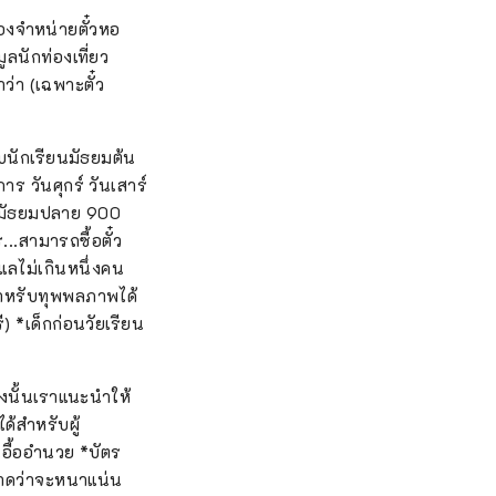
่องจำหน่ายตั๋วหอ
ูลนักท่องเที่ยว
ว่า (เฉพาะตั๋ว
ับนักเรียนมัธยมต้น
ร วันศุกร์ วันเสาร์
และมัธยมปลาย 900
..สามารถซื้อตั๋ว
แลไม่เกินหนึ่งคน
ดสำหรับทุพพลภาพได้
) *เด็กก่อนวัยเรียน
ังนั้นเราแนะนำให้
ด้สำหรับผู้
อื้ออำนวย *บัตร
คาดว่าจะหนาแน่น