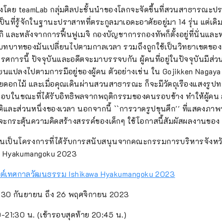
โดย teamLab กลุ่มศิลปะชั้นนำของโลกจะจัดขึ้นที่สวนสาธารณะ
ที่รู้จักในฐานะปราสาทที่ตระกูลมาเอดะอาศัยอยู่มา 14 รุ่น แต่เดิมเ
ิ และหลังจากการฟื้นฟูเมจิ กองบัญชาการกองทัพก็ตั้งอยู่ที่นั่นแล
วย บทบาทของมันเปลี่ยนไปตามกาลเวลา รวมถึงถูกใช้เป็นวิทยาเขตขอ
ศการนี้ ปัจจุบันและอดีตจะมาบรรจบกัน ผู้คนที่อยู่ในปัจจุบันมีส่ว
เปลี่ยนแปลงไปตามการมีอยู่ของผู้คน ตัวอย่างเช่น ใน Gojikken Nagay
ล้ายดอกไม้ และเมื่อคุณเดินผ่านสวนสาธารณะ ก็จะมีวัตถุเรืองแสงรูปท
ตอบในขณะที่ได้รับอิทธิพลจากพฤติกรรมของคนรอบข้าง ทำให้ผู้คน 
ิและส่วนหนึ่งของเวลา นอกจากนี้ ``การวาดรูปขุนศึก'' ที่แสดงภาพ
จะกระตุ้นความคิดสร้างสรรค์ของเด็กๆ ใช้โอกาสนี้สัมผัสผลงานของ 
ขึ้นเป็นโครงการที่ได้รับการสนับสนุนจากคณะกรรมการบริหารจังห
a Hyakumangoku 2023
เว็บไซต์เทศกาลวัฒนธรรม Ishikawa Hyakumangoku 2023
30 กันยายน ถึง 26 พฤศจิกายน 2023
-21:30 น. (เข้ารอบสุดท้าย 20:45 น.)