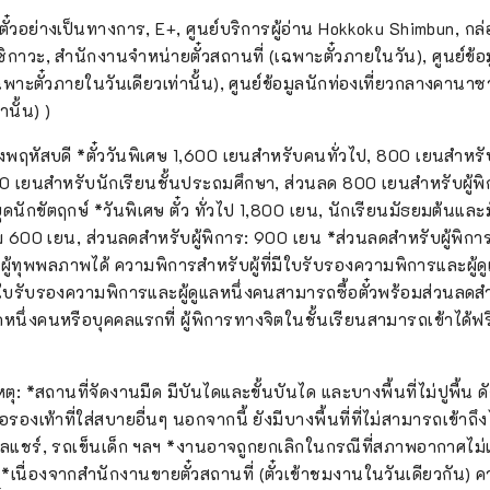
ายตั๋วอย่างเป็นทางการ, E+, ศูนย์บริการผู้อ่าน Hokkoku Shimbun, กล
ิกาวะ, สำนักงานจำหน่ายตั๋วสถานที่ (เฉพาะตั๋วภายในวัน), ศูนย์ข้อม
าะตั๋วภายในวันเดียวเท่านั้น), ศูนย์ข้อมูลนักท่องเที่ยวกลางคานาซา
นั้น) )
ถึงพฤหัสบดี *ตั๋ววันพิเศษ 1,600 เยนสำหรับคนทั่วไป, 800 เยนสำหร
เยนสำหรับนักเรียนชั้นประถมศึกษา, ส่วนลด 800 เยนสำหรับผู้พิกา
ุดนักขัตฤกษ์ *วันพิเศษ ตั๋ว ทั่วไป 1,800 เยน, นักเรียนมัธยมต้น
 600 เยน, ส่วนลดสำหรับผู้พิการ: 900 เยน *ส่วนลดสำหรับผู้พิการ.
ู้ทุพพลภาพได้ ความพิการสำหรับผู้ที่มีใบรับรองความพิการและผู้ดู
ี่มีใบรับรองความพิการและผู้ดูแลหนึ่งคนสามารถซื้อตั๋วพร้อมส่วนล
ุดหนึ่งคนหรือบุคคลแรกที่ ผู้พิการทางจิตในชั้นเรียนสามารถเข้าได้ฟรี
: *สถานที่จัดงานมืด มีบันไดและขั้นบันได และบางพื้นที่ไม่ปูพื้น ด
องเท้าที่ใส่สบายอื่นๆ นอกจากนี้ ยังมีบางพื้นที่ที่ไม่สามารถเข้าถึงไ
ลแชร์, รถเข็นเด็ก ฯลฯ *งานอาจถูกยกเลิกในกรณีที่สภาพอากาศไม่เ
นื่องจากสำนักงานขายตั๋วสถานที่ (ตั๋วเข้าชมงานในวันเดียวกัน) 