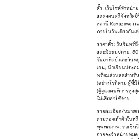
ตั๋ว: เว็บไซต์จำหน่
แสดงดนตรีจังหวัดอิช
สถานี Kanazawa (เฉพ
ภายในวันเดียวกันเท่า
ราคาตั๋ว: วันจันทร์
และมัธยมปลาย, 500 
วันอาทิตย์ และวันหย
เยน, นักเรียนประถม
พร้อมส่วนลดสำหรับผ
(อย่างไรก็ตาม ผู้ท
(ผู้ดูแลคนพิการสูงส
ไม่เสียค่าใช้จ่าย
รายละเอียด/หมายเหตุ
สวมรองเท้าผ้าใบหรือร
ทุพพลภาพ, รถเข็นวี
อาจจะจำหน่ายหมด *เ