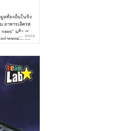
ูลท้องถิ่นในจัง
รรม อาหารเลิศรส
 news" แล้ว เรา
more
ื่อถ่ายทอดเสน่ห์