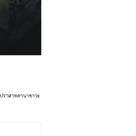
ณะปราสาทคานาซาวะ 