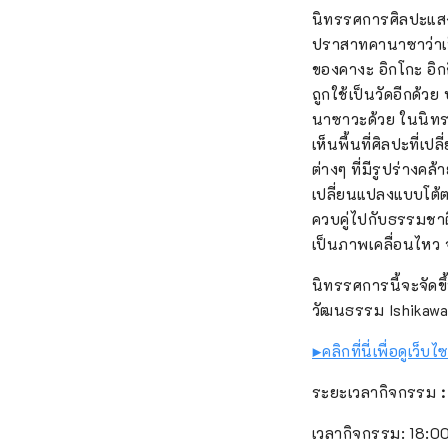
นิทรรศการศิลปะแสง
ปราสาทคานาซาว่าเป็น
ของคางะ อิกโกะ อิกก
ถูกใช้เป็นวัดอีกด้
นาซาวะด้วย ในนิทรร
เห็นพื้นที่ศิลปะที่
ต่างๆ ที่มีรูปร่างค
เปลี่ยนแปลงแบบโต้
ควบคู่ไปกับธรรมชาต
เป็นภาพเคลื่อนไหว 
นิทรรศการนี้จะจัด
วัฒนธรรม Ishikaw
▶คลิกที่นี่เพื่อดู
ระยะเวลากิจกรรม
:
เวลากิจกรรม: 18:00