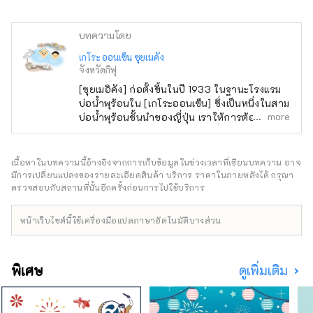
บทความโดย
เกโระ ออนเซ็น ซุยเมคัง
จังหวัดกิฟุ
[ซุยเมอิคัง] ก่อตั้งขึ้นในปี 1933 ในฐานะโรงแรม
บ่อน้ำพุร้อนใน [เกโระออนเซ็น] ซึ่งเป็นหนึ่งในสาม
more
บ่อน้ำพุร้อนชั้นนำของญี่ปุ่น เราให้การต้อนรับ
อย่างจริงใจเพื่อบรรเทาความเหนื่อยล้าในแต่ละ
วันของคุณ คุณสามารถเพลิดเพลินกับเกโระออน
เซ็นซึ่งขึ้นชื่อในเรื่องของการทำให้ผิวสวยได้ใน
เนื้อหาในบทความนี้อ้างอิงจากการเก็บข้อมูลในช่วงเวลาที่เขียนบทความ อาจ
ห้องอาบน้ำสาธารณะขนาดใหญ่สามแห่งที่มี
มีการเปลี่ยนแปลงของรายละเอียดสินค้า บริการ ราคาในภายหลังได้ กรุณา
รสนิยมแตกต่างกัน โปรดเพลิดเพลินไปกับ
ตรวจสอบกับสถานที่นั้นอีกครั้งก่อนการไปใช้บริการ
อ่างอาบน้ำชมวิวขนาดใหญ่ที่สามารถมองเห็น
เมืองน้ำพุร้อนเกโระและภูเขาฮิดะ ห้องอาบน้ำ
หน้าเว็บไซต์นี้ใช้เครื่องมือแปลภาษาอัตโนมัติบางส่วน
ขนาดใหญ่พร้อมซาวน่าที่มีกลิ่นของไซเปรส และ
อ่างอาบน้ำกลางแจ้งพร้อมอ่างอาบน้ำในร่ม
ราวกับว่าคุณกำลังเที่ยวชมน้ำพุร้อน ในฐานะ
พิเศษ
ดูเพิ่มเติม
พิพิธภัณฑ์ที่ให้ความสำคัญกับวัฒนธรรมญี่ปุ่น เรา
จึงมีสวนญี่ปุ่น เวทีละครโนแท้ ๆ ห้องน้ำชา และผล
งานศิลปะอื่น ๆ โดยศิลปินชื่อดังจัดแสดงอยู่
นอกจากนี้เรายังมีสระว่ายน้ำ ห้องออกกำลังกาย