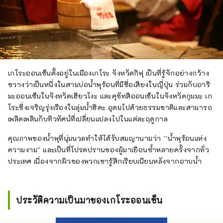
เกโระออนเซ็นตั้งอยู่ในเมืองเกโระ จังหวัดกิฟุ เป็นที่รู้จักอย่างกว้าง
ขวางว่าเป็นหนึ่งในสามบ่อน้ำพุร้อนที่มีชื่อเสียงในญี่ปุ่น ร่วมกับอาริ
มะออนเซ็นในจังหวัดเฮียวโงะ และคุซัทสึออนเซ็นในจังหวัดกุมมะ เก
โระซึ่งเจริญรุ่งเรืองในลุ่มน้ำฮิดะ อุดมไปด้วยธรรมชาติและสามารถ
เพลิดเพลินกับทิวทัศน์ที่เปลี่ยนแปลงไปในแต่ละฤดูกาล
คุณภาพของน้ำพุที่นุ่มนวลทำให้ได้รับสมญานามว่า ``น้ำพุร้อนแห่ง
ความงาม'' และเป็นที่โปรดปรานของผู้มาเยือนซ้ำหลายครั้งจากทั่ว
ประเทศ เนื่องจากผิวของพวกเขารู้สึกเรียบเนียนหลังจากอาบน้ำ
ประวัติความเป็นมาของเกโระออนเซ็น