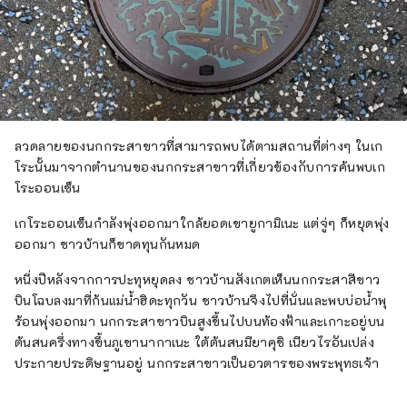
ลวดลายของนกกระสาขาวที่สามารถพบได้ตามสถานที่ต่างๆ ในเก
โระนั้นมาจากตำนานของนกกระสาขาวที่เกี่ยวข้องกับการค้นพบเก
โระออนเซ็น
เกโระออนเซ็นกำลังพุ่งออกมาใกล้ยอดเขายูกามิเนะ แต่จู่ๆ ก็หยุดพุ่ง
ออกมา ชาวบ้านก็ขาดทุนกันหมด
หนึ่งปีหลังจากการปะทุหยุดลง ชาวบ้านสังเกตเห็นนกกระสาสีขาว
บินโฉบลงมาที่ก้นแม่น้ำฮิดะทุกวัน ชาวบ้านจึงไปที่นั่นและพบบ่อน้ำพุ
ร้อนพุ่งออกมา นกกระสาขาวบินสูงขึ้นไปบนท้องฟ้าและเกาะอยู่บน
ต้นสนครึ่งทางขึ้นภูเขานากาเนะ ใต้ต้นสนมียาคุชิ เนียวไรอันเปล่ง
ประกายประดิษฐานอยู่ นกกระสาขาวเป็นอวตารของพระพุทธเจ้า