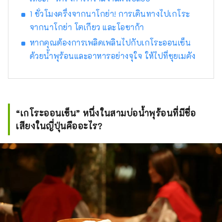
ญี่ปุ่นแล้ว เรายังมีห้องพักพร้อมเตียงอีกด้วย แขก
1 ชั่วโมงครึ่งจากนาโกย่า! การเดินทางไปเกโระ
ที่มาจากประเทศอื่น ๆ ก็รู้สึกปลอดภัยและผ่อน
จากนาโกย่า โตเกียว และโอซาก้า
คลายเช่นกัน โปรดใช้เวลาอันเปี่ยมสุขด้วยการ
ต้อนรับอย่างจริงใจของโรงแรมขนาดเล็กแบบ
หากคุณต้องการเพลิดเพลินไปกับเกโระออนเซ็น
ญี่ปุ่นที่มีมายาวนาน [ซุยเมอิคัง]
ด้วยน้ำพุร้อนและอาหารอย่างจุใจ ให้ไปที่ซุยเมคัง
“เกโระออนเซ็น” หนึ่งในสามบ่อน้ำพุร้อนที่มีชื่อ
เสียงในญี่ปุ่นคืออะไร?