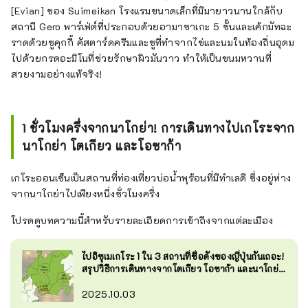
[Evian] ของ Suimeikan โรงแรมขนาดเล็กที่มีมายาวนานใกล้กับ
สถานี Gero พาร์เฟ่ต์ที่ประกอบด้วยอามาซาเกะ 5 ชั้นและเค้กมัทฉะ
ราดด้วยชูคุกกี้ คัสตาร์ดครีมและชูที่ทำจากไข่และนมในท้องถิ่นอุดม
ไปด้วยกรดอะมิโนที่ช่วยรักษาผิวมันวาว ทำให้เป็นขนมหวานที่
สวยงามอย่างแท้จริง!
1 ชั่วโมงครึ่งจากนาโกย่า! การเดินทางไปเกโระจาก
นาโกย่า โตเกียว และโอซาก้า
เกโระออนเซ็นเป็นสถานที่ท่องเที่ยวบ่อน้ำพุร้อนที่มีทำเลดี ซึ่งอยู่ห่าง
จากนาโกย่าไปเพียงหนึ่งชั่วโมงครึ่ง
โปรดดูบทความนี้สำหรับรายละเอียดการเข้าถึงจากแต่ละเมือง
ไปอิซุเมเกโระ 1 ใน 3 สถานที่ชื่อดังของญี่ปุ่นกันเถอะ!
สรุปวิธีการเดินทางจากโตเกียว โอซาก้า และนาโกย่า
ไปยังเกโระออนเซ็น
2025.10.03