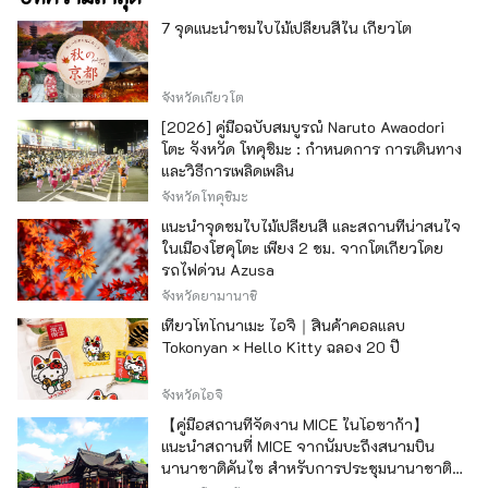
7 จุดแนะนำชมใบไม้เปลี่ยนสีใน เกียวโต
จังหวัดเกียวโต
[2026] คู่มือฉบับสมบูรณ์ Naruto Awaodori
โตะ จังหวัด โทคุชิมะ : กำหนดการ การเดินทาง
และวิธีการเพลิดเพลิน
จังหวัดโทคุชิมะ
แนะนำจุดชมใบไม้เปลี่ยนสี และสถานที่น่าสนใจ
ในเมืองโฮคุโตะ เพียง 2 ชม. จากโตเกียวโดย
รถไฟด่วน Azusa
จังหวัดยามานาชิ
เที่ยวโทโกนาเมะ ไอจิ｜สินค้าคอลแลบ
Tokonyan × Hello Kitty ฉลอง 20 ปี
จังหวัดไอจิ
【คู่มือสถานที่จัดงาน MICE ในโอซาก้า】
แนะนำสถานที่ MICE จากนัมบะถึงสนามบิน
นานาชาติคันไซ สำหรับการประชุมนานาชาติ