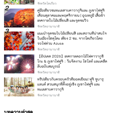
จังหวัดโตเกียว
คู่มือเที่ยวชมทะเลสาบคาวากุจิและ ภูเขาไฟฟูจิ
เดือนตุลาคมและพฤศจิกายน | อุณหภูมิ เสื้อผ้า
เทศกาลใบไม้เปลี่ยนสี และจุดชมวิว
จังหวัดยามานาชิ
แนะนำจุดชมใบไม้เปลี่ยนสี และสถานที่น่าสนใจ
ในเมืองโฮคุโตะ เพียง 2 ชม. จากโตเกียวโดย
รถไฟด่วน Azusa
จังหวัดยามานาชิ
【อัปเดต 2026】เทศกาลดอกไม้ไฟคาวากูชิ
โกะ & ภูเขาไฟฟูจิ：วันจัดงาน ไฮไลท์ และเคล็ด
ลับฉบับสมบูรณ์
จังหวัดยามานาชิ
ทริปเที่ยวกับครอบครัวที่ยอดเยี่ยม! ฟูจิ ซูบารุ
แลนด์ สวนสนุกที่ตั้งอยู่เชิง ภูเขาไฟฟูจิ และ
ทะเลสาบคาวากุจิ
จังหวัดยามานาชิ
บทความล่าสุด