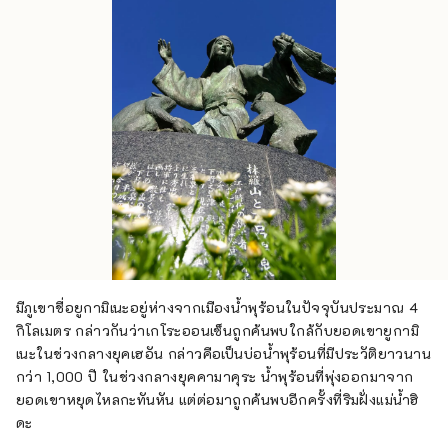
มีภูเขาชื่อยูกามิเนะอยู่ห่างจากเมืองน้ำพุร้อนในปัจจุบันประมาณ 4
กิโลเมตร กล่าวกันว่าเกโระออนเซ็นถูกค้นพบใกล้กับยอดเขายูกามิ
เนะในช่วงกลางยุคเฮอัน กล่าวคือเป็นบ่อน้ำพุร้อนที่มีประวัติยาวนาน
กว่า 1,000 ปี ในช่วงกลางยุคคามาคุระ น้ำพุร้อนที่พุ่งออกมาจาก
ยอดเขาหยุดไหลกะทันหัน แต่ต่อมาถูกค้นพบอีกครั้งที่ริมฝั่งแม่น้ำฮิ
ดะ