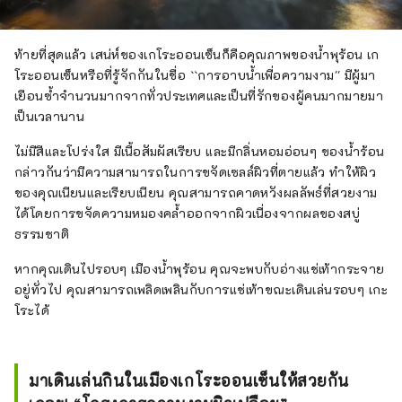
ท้ายที่สุดแล้ว เสน่ห์ของเกโระออนเซ็นก็คือคุณภาพของน้ำพุร้อน เก
โระออนเซ็นหรือที่รู้จักกันในชื่อ ``การอาบน้ำเพื่อความงาม'' มีผู้มา
เยือนซ้ำจำนวนมากจากทั่วประเทศและเป็นที่รักของผู้คนมากมายมา
เป็นเวลานาน
ไม่มีสีและโปร่งใส มีเนื้อสัมผัสเรียบ และมีกลิ่นหอมอ่อนๆ ของน้ำร้อน
กล่าวกันว่ามีความสามารถในการขจัดเซลล์ผิวที่ตายแล้ว ทำให้ผิว
ของคุณเนียนและเรียบเนียน คุณสามารถคาดหวังผลลัพธ์ที่สวยงาม
ได้โดยการขจัดความหมองคล้ำออกจากผิวเนื่องจากผลของสบู่
ธรรมชาติ
หากคุณเดินไปรอบๆ เมืองน้ำพุร้อน คุณจะพบกับอ่างแช่เท้ากระจาย
อยู่ทั่วไป คุณสามารถเพลิดเพลินกับการแช่เท้าขณะเดินเล่นรอบๆ เกะ
โระได้
มาเดินเล่นกินในเมืองเกโระออนเซ็นให้สวยกัน