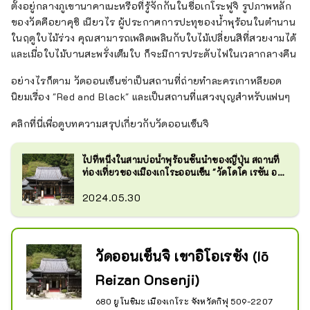
ตั้งอยู่กลางภูเขานาคาเนะหรือที่รู้จักกันในชื่อเกโระฟูจิ รูปภาพหลัก
ของวัดคือยาคุชิ เนียวไร ผู้ประกาศการปะทุของน้ำพุร้อนในตำนาน
ในฤดูใบไม้ร่วง คุณสามารถเพลิดเพลินกับใบไม้เปลี่ยนสีที่สวยงามได้
และเมื่อใบไม้บานสะพรั่งเต็มใบ ก็จะมีการประดับไฟในเวลากลางคืน
อย่างไรก็ตาม วัดออนเซ็นซ่าเป็นสถานที่ถ่ายทำละครเกาหลียอด
นิยมเรื่อง "Red and Black" และเป็นสถานที่แสวงบุญสำหรับแฟนๆ
คลิกที่นี่เพื่อดูบทความสรุปเกี่ยวกับวัดออนเซ็นจิ
ไปที่หนึ่งในสามบ่อน้ำพุร้อนชั้นนำของญี่ปุ่น สถานที่
ท่องเที่ยวของเมืองเกโระออนเซ็น "วัดโดโค เรซัน ออ
นเซ็นจิ" กัน!
2024.05.30
วัดออนเซ็นจิ เขาอิโอเรซัง (Iō
Reizan Onsenji)
680 ยูโนชิมะ เมืองเกโระ จังหวัดกิฟุ 509-2207