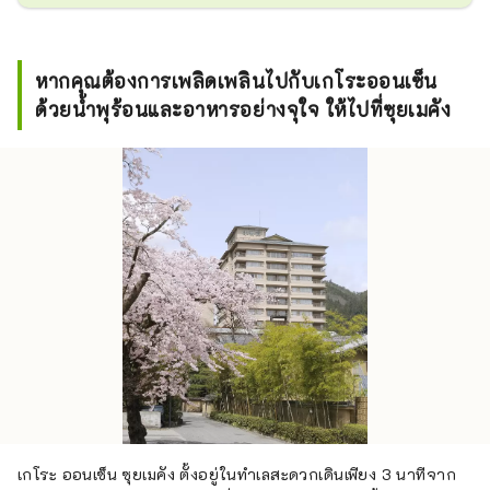
หากคุณต้องการเพลิดเพลินไปกับเกโระออนเซ็น
ด้วยน้ำพุร้อนและอาหารอย่างจุใจ ให้ไปที่ซุยเมคัง
เกโระ ออนเซ็น ซุยเมคัง ตั้งอยู่ในทำเลสะดวกเดินเพียง 3 นาทีจาก