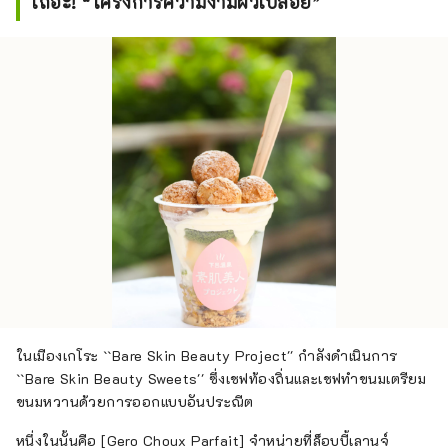
เถอะ! “โครงการความงามผิวเปลือย”
ในเมืองเกโระ ``Bare Skin Beauty Project'' กำลังดำเนินการ
``Bare Skin Beauty Sweets'' ซึ่งเชฟท้องถิ่นและเชฟทำขนมเตรียม
ขนมหวานด้วยการออกแบบอันประณีต
หนึ่งในนั้นคือ [Gero Choux Parfait] จำหน่ายที่ล็อบบี้เลานจ์