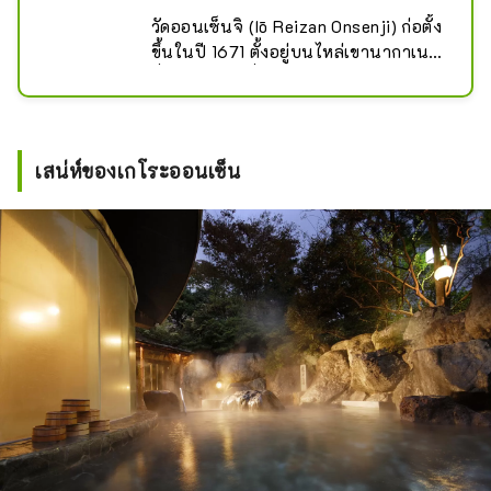
วัดออนเซ็นจิ (Iō Reizan Onsenji) ก่อตั้ง
ขึ้นในปี 1671 ตั้งอยู่บนไหล่เขานากาเนะ 
ซึ่งรู้จักกันในชื่อ “เกโระฟูจิ”

พระประธานของวัดคือ พระพุทธเจ้าแห่ง
การรักษา (ยาคุชิเนียวไร) ซึ่งปรากฏใน
ตำนานนกกระสาขาวที่ค้นพบน้ำพุร้อน
เสน่ห์ของเกโระออนเซ็น
ในเกโระ

ภายในวัดยังเก็บรักษาเอกสารสำคัญ
อย่าง "ยุบุง" ที่บอกเล่าประวัติเกโระออน
เซ็น และ "พระเอ็นคู" ที่แกะสลักโดยพระ
ธุดงค์ในสมัยเอโดะชื่อว่าเอ็นคู

ที่เชิงประตูวัดมีสุสานของ "ฮิดะยะ คิวเบ" 
ซึ่งเป็นโบราณสถานที่ขึ้นทะเบียนโดยจัง
หวัดกิฟุ