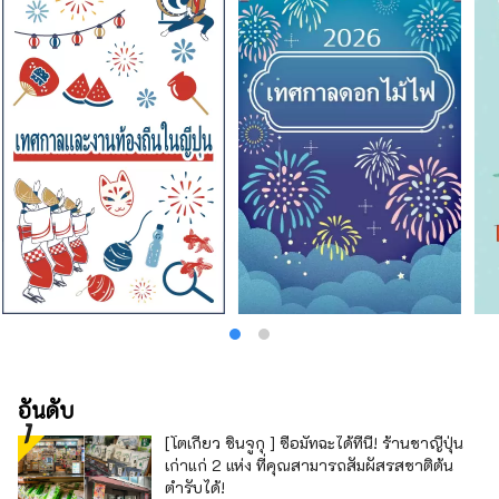
ร้านเสริมสวย และบาร์ สำหรับอาหารค่ำ คุณ
สามารถเลือกได้จากสามประเภท: ไคเซกิแบบ
ญี่ปุ่น ฝรั่งเศส และจีน นอกจากนี้ยังมีแผนการที่
คุณสามารถเพลิดเพลินกับ "เนื้อฮิดะ" พิเศษของฮิ
ดะได้อีกด้วย นอกจากการเข้าพักในห้องพักสไตล์
ญี่ปุ่นที่คุณสามารถสัมผัสได้ถึงประเพณีของญี่ปุ่น
แล้ว เรายังมีห้องพักพร้อมเตียงอีกด้วย แขกที่มา
จากประเทศอื่น ๆ ก็รู้สึกปลอดภัยและผ่อนคลาย
เช่นกัน โปรดใช้เวลาอันเปี่ยมสุขด้วยการต้อนรับ
อย่างจริงใจของโรงแรมขนาดเล็กแบบญี่ปุ่นที่มีมา
ยาวนาน [ซุยเมอิคัง]
อันดับ
[โตเกียว ชินจูกุ ] ซื้อมัทฉะได้ที่นี่! ร้านชาญี่ปุ่น
เก่าแก่ 2 แห่ง ที่คุณสามารถสัมผัสรสชาติต้น
ตำรับได้!