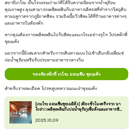
สถานีเกโระ เป็นโรงแรมเก่าแก่ที่ได้รับความนิยมจากน้ำพุร้อน
คุณภาพสูง คุณสามารถเพลิดเพลินกับอาหารเลิศรสที่ทำจากวัตถุดิบ
ตามฤดูกาลจากภูมิภาคฮิดะ รวมถึงเนื้อวัวฮิดะได้ที่ร้านอาหารต่างๆ
และอาหารในห้องพัก
หากคุณต้องการเพลิดเพลินไปกับฮิดะและเกโระอย่างจุใจ โปรดพักที่
ซุยเมคัง
นอกจากนี้ยังสะดวกสำหรับการเดินทางแบบไปเช้าเย็นกลับเพื่อแช่
บ่อน้ำพุร้อนหรือรับประทานอาหารกลางวัน
จองห้องพักที่ เกโระ ออนเซ็น ซุยเมคัง
สำหรับรายละเอียด โปรดดูบทความแนะนำซุยเมคัง
[เกะโระ ออนเซ็นซุยเมอิคัง] เพียงชั่วโมงครึ่งจาก นา
โกย่า! เพลิดเพลินกับบ่อน้ำพุร้อนชื่อดังและอาหารฮิดะ
แสนอร่อยที่โรงแรมเก่าแก่แห่งนี้!
2025.10.09