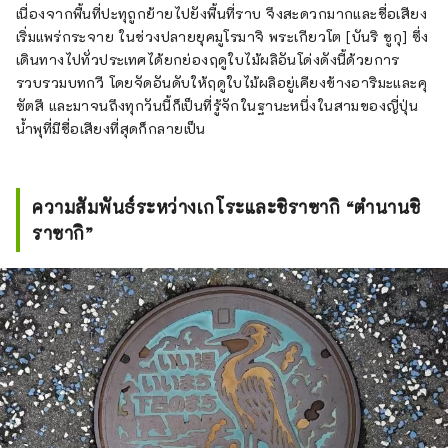
เนื่องจากพื้นที่ปะทุถูกย้ายไปยังพื้นที่ราบ จึงสะดวกมากและชื่อเสียง
เริ่มแพร่กระจาย ในช่วงปลายยุคมูโรมาจิ พระเกียวโต [บันริ ชูกุ] ซึ่ง
เดินทางไปทั่วประเทศได้ยกย่องฤดูใบไม้ผลิอันโด่งดังนี้ด้วยการ
รวบรวมบทกวี โดยจัดอันดับให้ฤดูใบไม้ผลิอยู่เคียงข้างอาริมะและคุ
ซัตสึ และมาจนถึงทุกวันนี้ก็เป็นที่รู้จักในฐานะหนึ่งในสามของญี่ปุ่น
น้ำพุที่มีชื่อเสียงที่สุดก็กลายเป็น
ความสัมพันธ์ระหว่างเกโระและชิราซากิ “ตำนานชิ
ราซากิ”