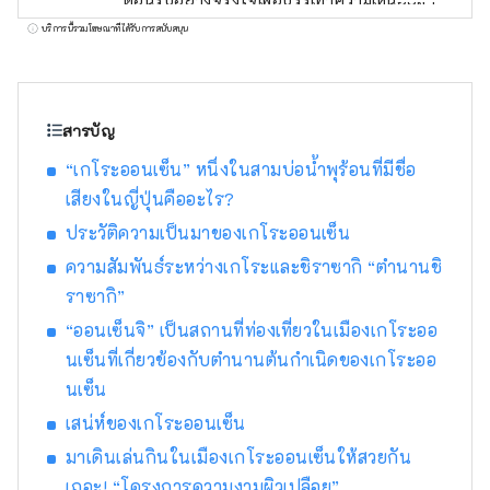
ในแต่ละวันของคุณ คุณสามารถเพลิดเพลินกับเก
บริการนี้รวมโฆษณาที่ได้รับการสนับสนุน
โระออนเซ็นซึ่งขึ้นชื่อในเรื่องของการทำให้ผิว
สวยได้ในห้องอาบน้ำสาธารณะขนาดใหญ่สาม
แห่งที่มีรสนิยมแตกต่างกัน โปรดเพลิดเพลินไปกับ
อ่างอาบน้ำชมวิวขนาดใหญ่ที่สามารถมองเห็น
สารบัญ
เมืองน้ำพุร้อนเกโระและภูเขาฮิดะ ห้องอาบน้ำ
“เกโระออนเซ็น” หนึ่งในสามบ่อน้ำพุร้อนที่มีชื่อ
ขนาดใหญ่พร้อมซาวน่าที่มีกลิ่นของไซเปรส และ
เสียงในญี่ปุ่นคืออะไร?
อ่างอาบน้ำกลางแจ้งพร้อมอ่างอาบน้ำในร่ม
ราวกับว่าคุณกำลังเที่ยวชมน้ำพุร้อน ในฐานะ
ประวัติความเป็นมาของเกโระออนเซ็น
พิพิธภัณฑ์ที่ให้ความสำคัญกับวัฒนธรรมญี่ปุ่น เรา
ความสัมพันธ์ระหว่างเกโระและชิราซากิ “ตำนานชิ
จึงมีสวนญี่ปุ่น เวทีละครโนแท้ ๆ ห้องน้ำชา และ
ราซากิ”
ผลงานศิลปะอื่น ๆ โดยศิลปินชื่อดังจัดแสดงอยู่
นอกจากนี้เรายังมีสระว่ายน้ำ ห้องออกกำลังกาย
“ออนเซ็นจิ” เป็นสถานที่ท่องเที่ยวในเมืองเกโระออ
ร้านเสริมสวย และบาร์ สำหรับอาหารค่ำ คุณ
นเซ็นที่เกี่ยวข้องกับตำนานต้นกำเนิดของเกโระออ
สามารถเลือกได้จากสามประเภท: ไคเซกิแบบ
นเซ็น
ญี่ปุ่น ฝรั่งเศส และจีน นอกจากนี้ยังมีแผนการที่
เสน่ห์ของเกโระออนเซ็น
คุณสามารถเพลิดเพลินกับ "เนื้อฮิดะ" พิเศษของฮิ
ดะได้อีกด้วย นอกจากการเข้าพักในห้องพัก
มาเดินเล่นกินในเมืองเกโระออนเซ็นให้สวยกัน
สไตล์ญี่ปุ่นที่คุณสามารถสัมผัสได้ถึงประเพณีของ
เถอะ! “โครงการความงามผิวเปลือย”