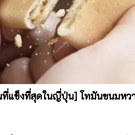
ี่แข็งที่สุดในญี่ปุ่น] โทมันขนมห