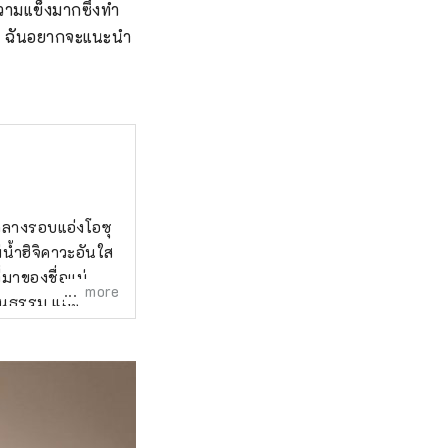
วามแข็งมากซึ่งทำ
ปุ่น ฉันอยากจะแนะนำ
ย์กลางรอบแอ่งโอซุ
น้ำฮิจิคาวะอันใส
่มาของชื่อแม่น้ำ
more
ัฒนธรรม และ
งปราสาทโอซุใน