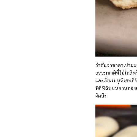
ว่ากันว่าซาลาเปามะ
ธรรมชาติที่ไม่ใส่สี
และเป็นเมนูพิเศษที่
พิถีพิถันบนจานทองแ
คิดถึง