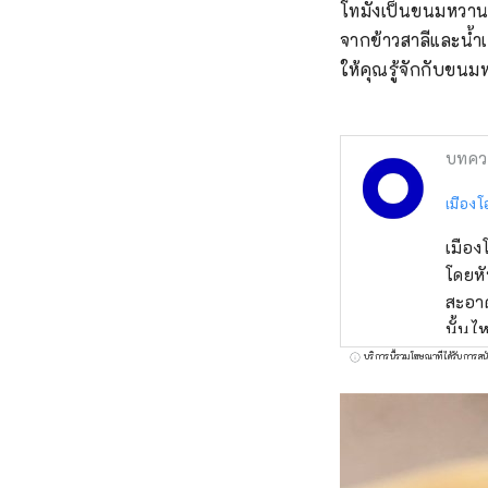
โทมังเป็นขนมหวานแ
จากข้าวสาลีและน้ำเ
ให้คุณรู้จักกับขนม
บทคว
เมืองโ
เมือง
โดยหั
สะอาด
นั้น
อาหาร
บริการนี้รวมโฆษณาที่ได้รับการสน
สมัยเ