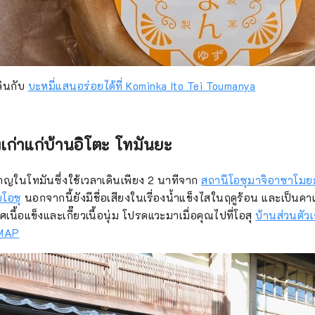
ินกับ
บะหมี่แสนอร่อยได้ที่ Kominka Ito Tei Toumanya
งเก่าแก่บ้านอิโตะ โทมันยะ
ชาญในโทมันซึ่งใช้เวลาเดินเพียง 2 นาทีจาก
สถานีโอซุมาจิอาซาโมย
ยโอซุ
นอกจากนี้ยังมีชื่อเสียงในเรื่องน้ำแข็งไสในฤดูร้อน และเป็นคาเ
นื้อแข็งและเกี๊ยวเนื้อนุ่ม โปรดแวะมาเมื่อคุณไปที่โอสุ
บ้านส่วนตัวเ
 MAP