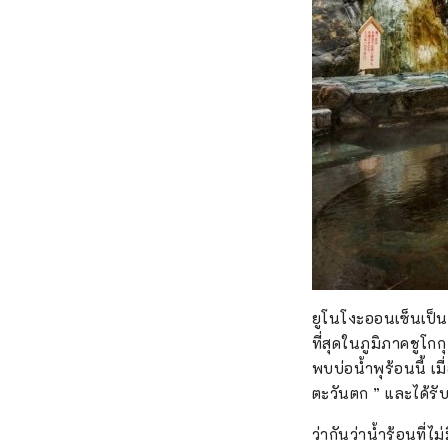
ยูโนโงะออนเซ็นเป็นห
ที่สุดในภูมิภาคชูโก
พบบ่อน้ำพุร้อนนี้ 
ตะวันตก ” และได้ร
ว่ากันว่าน้ำร้อนที่ไ