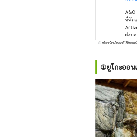
A&C C
ที่พ
Art&c
ส่งมอ
ให้ลู
บริการนี้รวมโฆษณาที่ได้รับการสน
①ยูโกะออนเ