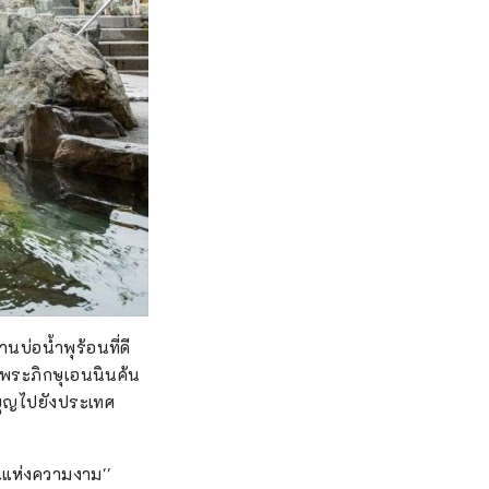
นบ่อน้ำพุร้อนที่ดี
่อพระภิกษุเอนนินค้น
งบุญไปยังประเทศ
้อนแห่งความงาม''