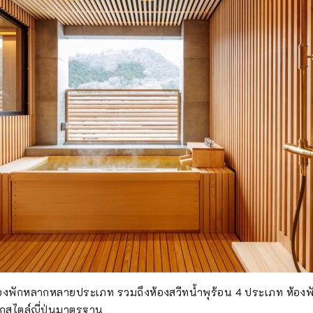
้องพักหลากหลายประเภท รวมถึงห้องสวีทน้ำพุร้อน 4 ประเภท ห้องพ
กสไตล์ญี่ปุ่นมาตรฐาน