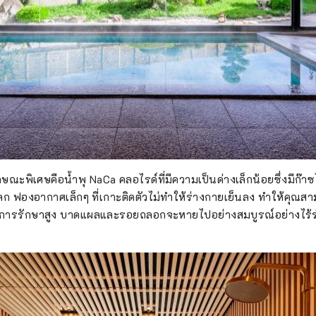
ณะพิเศษคือน้ำพุ NaCa คลอไรด์ที่มีความเป็นด่างเล็กน้อยซึ่งมีก๊าซ
ก ฟองอากาศเล็กๆ ที่เกาะติดตัวไม่ทำให้ร่างกายเย็นลง ทำให้คุณส
พลังการรักษาสูง บาดแผลและรอยถลอกจะหายไปอย่างสมบูรณ์อย่างไร้