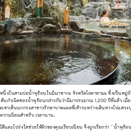
นึ่งในสามบ่อน้ำพุร้อนในมิมาซากะ จังหวัดโอคายามะ ซึ่งเป็นหมู่บ้า
กุ ต้นกำเนิดของน้ำพุร้อนกล่าวกันว่ามีมาประมาณ 1,200 ปีที่แล้ว เมื
เมื่อเขาเห็นนกกระสาขาวรักษาบาดแผลที่เท้าระหว่างเดินทางไปแสว
ับความนิยมสำหรับ เวลานาน.
ม่มีสีและโปร่งใสช่วยให้ผิวของคุณเรียบเนียน จึงถูกเรียกว่า ``น้ำพุร