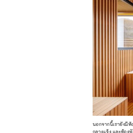
นอกจากนี้เรายังมีห
กลางแจ้ง และห้องพั