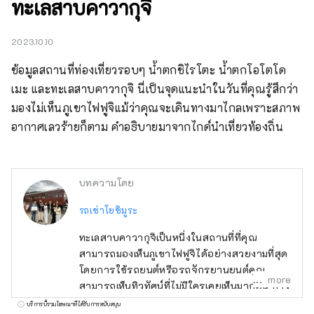
ทะเลสาบคาวากุจิ
2023.10.10
ข้อมูลสถานที่ท่องเที่ยวรอบๆ น้ำตกชิไรโตะ น้ำตกโอโตโด
เมะ และทะเลสาบคาวากุจิ นี่เป็นจุดแนะนำในวันที่คุณรู้สึกว่า
มองไม่เห็นภูเขาไฟฟูจิแม้ว่าคุณจะเดินทางมาไกลเพราะสภาพ
อากาศเลวร้ายก็ตาม คำอธิบายมาจากไกด์นำเที่ยวท้องถิ่น
บทความโดย
รถเช่าโยชิมูระ
ทะเลสาบคาวากุจิเป็นหนึ่งในสถานที่ที่คุณ
สามารถมองเห็นภูเขาไฟฟูจิได้อย่างสวยงามที่สุด
โดยการใช้รถยนต์หรือรถจักรยานยนต์คุณ
more
สามารถเห็นทิวทัศน์ที่ไม่มีใครเคยเห็นมาก่อน การ
เยี่ยมชมสถานที่ขึ้นชื่อที่พลุกพล่านไปด้วยผู้คนเป็น
บริการนี้รวมโฆษณาที่ได้รับการสนับสนุน