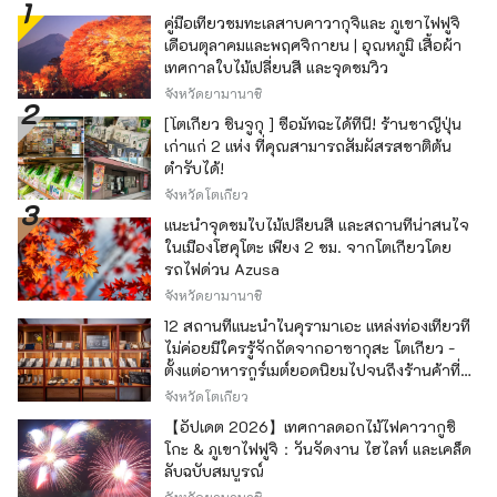
คู่มือเที่ยวชมทะเลสาบคาวากุจิและ ภูเขาไฟฟูจิ
เดือนตุลาคมและพฤศจิกายน | อุณหภูมิ เสื้อผ้า
เทศกาลใบไม้เปลี่ยนสี และจุดชมวิว
จังหวัดยามานาชิ
[โตเกียว ชินจูกุ ] ซื้อมัทฉะได้ที่นี่! ร้านชาญี่ปุ่น
เก่าแก่ 2 แห่ง ที่คุณสามารถสัมผัสรสชาติต้น
ตำรับได้!
จังหวัดโตเกียว
แนะนำจุดชมใบไม้เปลี่ยนสี และสถานที่น่าสนใจ
ในเมืองโฮคุโตะ เพียง 2 ชม. จากโตเกียวโดย
รถไฟด่วน Azusa
จังหวัดยามานาชิ
12 สถานที่แนะนำในคุรามาเอะ แหล่งท่องเที่ยวที่
ไม่ค่อยมีใครรู้จักถัดจากอาซากุสะ โตเกียว -
ตั้งแต่อาหารกูร์เมต์ยอดนิยมไปจนถึงร้านค้าที่มี
เอกลักษณ์ -
จังหวัดโตเกียว
【อัปเดต 2026】เทศกาลดอกไม้ไฟคาวากูชิ
โกะ & ภูเขาไฟฟูจิ：วันจัดงาน ไฮไลท์ และเคล็ด
ลับฉบับสมบูรณ์
จังหวัดยามานาชิ