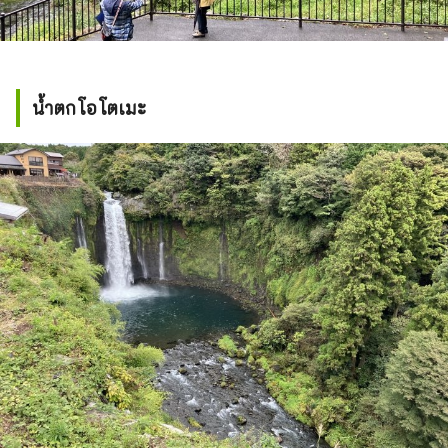
น้ำตกโอโตเมะ