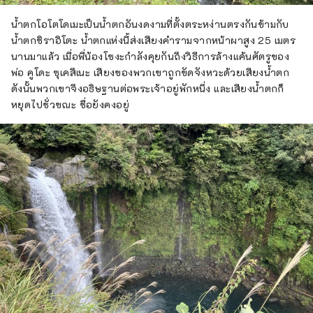
น้ำตกโอโตโดเมะเป็นน้ำตกอันงดงามที่ตั้งตระหง่านตรงกันข้ามกับ
น้ำตกชิราอิโตะ น้ำตกแห่งนี้ส่งเสียงคำรามจากหน้าผาสูง 25 เมตร
นานมาแล้ว เมื่อพี่น้องโซงะกำลังคุยกันถึงวิธีการล้างแค้นศัตรูของ
พ่อ คูโดะ ซุเคสึเนะ เสียงของพวกเขาถูกขัดจังหวะด้วยเสียงน้ำตก
ดังนั้นพวกเขาจึงอธิษฐานต่อพระเจ้าอยู่พักหนึ่ง และเสียงน้ำตกก็
หยุดไปชั่วขณะ ชื่อยังคงอยู่