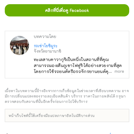
คลิกที่นี่เพื่อดู Facebook
บทความโดย
รถเช่าโยชิมูระ
จังหวัดยามานาชิ
ทะเลสาบคาวากุจิเป็นหนึ่งในสถานที่ที่คุณ
สามารถมองเห็นภูเขาไฟฟูจิได้อย่างสวยงามที่สุด
more
โดยการใช้รถยนต์หรือรถจักรยานยนต์คุณ
สามารถเห็นทิวทัศน์ที่ไม่มีใครเคยเห็นมาก่อน การ
เยี่ยมชมสถานที่ขึ้นชื่อที่พลุกพล่านไปด้วยผู้คนเป็น
เรื่องดีแต่เราขอแนะนำให้ชมภูเขาไฟฟูจิอย่าง
เนื้อหาในบทความนี้อ้างอิงจากการเก็บข้อมูลในช่วงเวลาที่เขียนบทความ อาจ
เงียบๆ จากริมทะเลสาบที่ว่างเปล่า สำหรับลูกค้า
มีการเปลี่ยนแปลงของรายละเอียดสินค้า บริการ ราคาในภายหลังได้ กรุณา
ชาวต่างชาติ พนักงานที่พูดภาษาอังกฤษของเรา
ตรวจสอบกับสถานที่นั้นอีกครั้งก่อนการไปใช้บริการ
กำลังรอการติดต่อจากคุณอยู่ โปรดโทรหาเรา
หน้าเว็บไซต์นี้ใช้เครื่องมือแปลภาษาอัตโนมัติบางส่วน