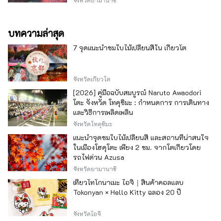
บทความล่าสุด
7 จุดแนะนำชมใบไม้เปลี่ยนสีใน เกียวโต
จังหวัดเกียวโต
[2026] คู่มือฉบับสมบูรณ์ Naruto Awaodori
โตะ จังหวัด โทคุชิมะ : กำหนดการ การเดินทาง
และวิธีการเพลิดเพลิน
จังหวัดโทคุชิมะ
แนะนำจุดชมใบไม้เปลี่ยนสี และสถานที่น่าสนใจ
ในเมืองโฮคุโตะ เพียง 2 ชม. จากโตเกียวโดย
รถไฟด่วน Azusa
จังหวัดยามานาชิ
เที่ยวโทโกนาเมะ ไอจิ｜สินค้าคอลแลบ
Tokonyan × Hello Kitty ฉลอง 20 ปี
จังหวัดไอจิ