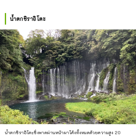
เรื่องดีแต่เราขอแนะนำให้ชมภูเขาไฟฟูจิอย่าง
เงียบๆ จากริมทะเลสาบที่ว่างเปล่า สำหรับลูกค้า
ชาวต่างชาติ พนักงานที่พูดภาษาอังกฤษของเรา
น้ำตกชิราอิโตะ
กำลังรอการติดต่อจากคุณอยู่ โปรดโทรหาเรา
น้ำตกชิราอิโตะซึ่งพาดผ่านหน้าผาโค้งทั้งหมดด้วยความสูง 20