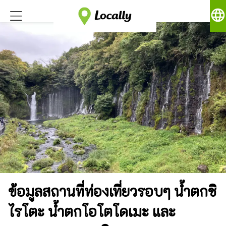
language
ข้อมูลสถานที่ท่องเที่ยวรอบๆ น้ำตกชิ
ไรโตะ น้ำตกโอโตโดเมะ และ