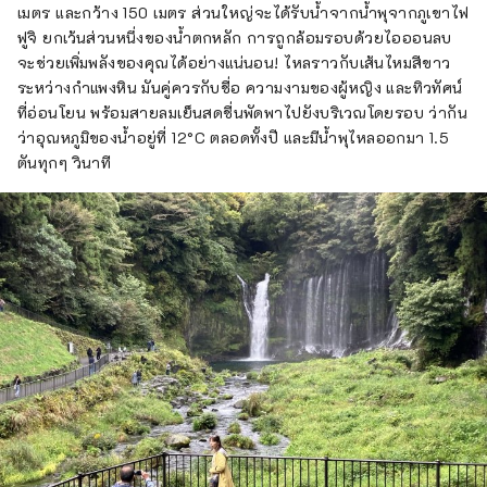
เมตร และกว้าง 150 เมตร ส่วนใหญ่จะได้รับน้ำจากน้ำพุจากภูเขาไฟ
ฟูจิ ยกเว้นส่วนหนึ่งของน้ำตกหลัก การถูกล้อมรอบด้วยไอออนลบ
จะช่วยเพิ่มพลังของคุณได้อย่างแน่นอน! ไหลราวกับเส้นไหมสีขาว
ระหว่างกำแพงหิน มันคู่ควรกับชื่อ ความงามของผู้หญิง และทิวทัศน์
ที่อ่อนโยน พร้อมสายลมเย็นสดชื่นพัดพาไปยังบริเวณโดยรอบ ว่ากัน
ว่าอุณหภูมิของน้ำอยู่ที่ 12°C ตลอดทั้งปี และมีน้ำพุไหลออกมา 1.5
ตันทุกๆ วินาที