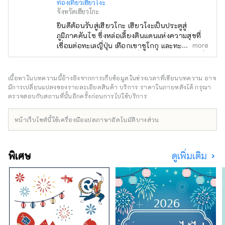
ท่องเที่ยวเฮียวโงะ
จังหวัดเฮียวโกะ
ยินดีต้อนรับสู่เฮียวโกะ เฮียวโงะเป็นประตูสู่
ภูมิภาคคันไซ ซึ่งหล่อเลี้ยงดินแดนแห่งความสุขที่
more
เชื่อมต่อทะเลญี่ปุ่น เทือกเขาชูโกกุ และทะเลเซโตะ
ใน ตลอดจนสภาพอากาศที่มีความสุข มีทิวทัศน์ที่
งดงามมากมายที่จะดึงดูดสายตาของคุณ เช่น
ปราสาทฮิเมจิ มรดกโลกที่ได้รับเลือกให้เป็นหนึ่ง
เนื้อหาในบทความนี้อ้างอิงจากการเก็บข้อมูลในช่วงเวลาที่เขียนบทความ อาจ
ใน 100 จุดชมซากุระที่ดีที่สุด และทิวทัศน์ยาม
มีการเปลี่ยนแปลงของรายละเอียดสินค้า บริการ ราคาในภายหลังได้ กรุณา
ค่ำคืนแบบพาโนรามาจากภูเขาร็อคโค แบรนด์โก
ตรวจสอบกับสถานที่นั้นอีกครั้งก่อนการไปใช้บริการ
เบที่มีชื่อเสียงระดับโลก KOBE BEEF ซึ่งมีความ
หมายเหมือนกันกับเนื้อทาจิมะ เป็นหนึ่งในเนื้อวัว
หน้าเว็บไซต์นี้ใช้เครื่องมือแปลภาษาอัตโนมัติบางส่วน
ชั้นนำของญี่ปุ่น และข้าวสาเก ``เฮียวโงะ ยามาดะ
นิชิกิ'' คืออัญมณีที่จะทำให้คุณประหลาดใจ อาริ
มะออนเซ็นเป็นบ่อน้ำพุร้อนที่มีชื่อเสียง และคิโน
พิเศษ
ดูเพิ่มเติม
ซากิออนเซ็นก็ปรากฏอยู่ในวรรณกรรมมากมาย
โอบล้อมด้วยธรรมชาติ ให้คุณได้ผ่อนคลาย
ร่างกายและจิตใจ คุณสามารถพบกับเสียงที่น่า
จดจำ เช่น เสียงฟ้าร้องของน้ำวนนารูโตะบนเกาะ
อาวาจิ และเสียงแบบไดนามิกของเทศกาลดอกไม้
ไฟที่จัดขึ้นในสถานที่ต่างๆ ในฤดูร้อน ในสวน
สมุนไพรและสวนพฤกษศาสตร์ในจังหวัด คุณจะ