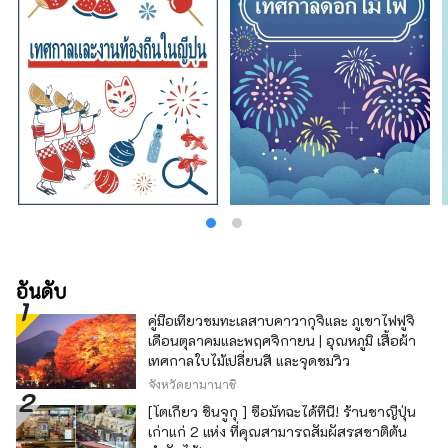
ได้รับการเยียวยาด้วยกลิ่นสมุนไพรและดอกไม้ที่
อ่อนโยนและน่ารื่นรมย์ตลอดสี่ฤดูกาล เพลิดเพลิน
ไปกับการเดินทางครั้งใหม่ในเฮียวโงะที่กระตุ้น
สัมผัสทั้งห้าของการมองเห็น การรับรส การสัมผัส
การได้ยิน และการดมกลิ่น
อันดับ
คู่มือเที่ยวชมทะเลสาบคาวากุจิและ ภูเขาไฟฟูจิ
เดือนตุลาคมและพฤศจิกายน | อุณหภูมิ เสื้อผ้า
เทศกาลใบไม้เปลี่ยนสี และจุดชมวิว
จังหวัดยามานาชิ
[โตเกียว ชินจูกุ ] ซื้อมัทฉะได้ที่นี่! ร้านชาญี่ปุ่น
เก่าแก่ 2 แห่ง ที่คุณสามารถสัมผัสรสชาติต้น