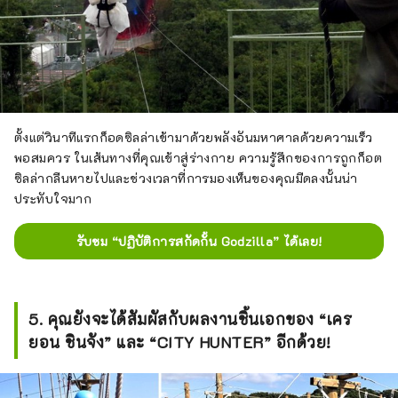
ตั้งแต่วินาทีแรกก็อดซิลล่าเข้ามาด้วยพลังอันมหาศาลด้วยความเร็ว
พอสมควร ในเส้นทางที่คุณเข้าสู่ร่างกาย ความรู้สึกของการถูกก็อต
ซิลล่ากลืนหายไปและช่วงเวลาที่การมองเห็นของคุณมืดลงนั้นน่า
ประทับใจมาก
รับชม “ปฏิบัติการสกัดกั้น Godzilla” ได้เลย!
5. คุณยังจะได้สัมผัสกับผลงานชิ้นเอกของ “เคร
ยอน ชินจัง” และ “CITY HUNTER” อีกด้วย!