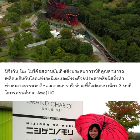
นิจิเก็น โนะ โมริคือสถานบันเทิงเชิงประสบการณ์ที่คุณสามารถ
เพลิดเพลินกับโลกแห่งอะนิเมะและมังงะด้วยประสาทสัมผัสทั้งห้า
ท่ามกลางธรรมชาติของเกาะอาวาจิ ทำเลที่ตั้งสะดวก เพียง 3 นาที
โดยรถยนต์จาก Awaji IC