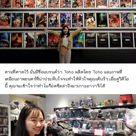
ตามที่คาดไว้ มันมีชื่อแบรนด์ว่า Toho ผลิตโดย Toho และภาพที่
เหมือนภาพยนตร์ที่น่าประทับใจจะทำให้หัวใจคุณเต้นรัว เมื่อดูวิดีโอ
นี้ คุณจะเข้าใจว่าทำไมก็อดซิลล่าถึงมาเกาะอาวาจิได้