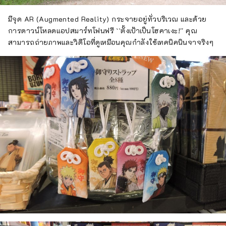
มีจุด AR (Augmented Reality) กระจายอยู่ทั่วบริเวณ และด้วย
การดาวน์โหลดแอปสมาร์ทโฟนฟรี ``ตั้งเป้าเป็นโฮคาเงะ!'' คุณ
สามารถถ่ายภาพและวิดีโอที่ดูเหมือนคุณกำลังใช้เทคนิคนินจาจริงๆ