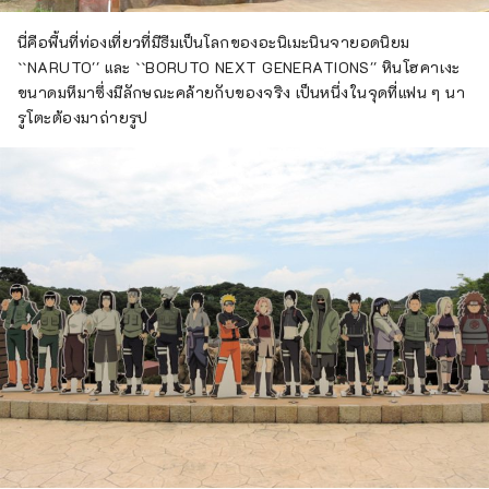
นี่คือพื้นที่ท่องเที่ยวที่มีธีมเป็นโลกของอะนิเมะนินจายอดนิยม
``NARUTO'' และ ``BORUTO NEXT GENERATIONS'' หินโฮคาเงะ
ขนาดมหึมาซึ่งมีลักษณะคล้ายกับของจริง เป็นหนึ่งในจุดที่แฟน ๆ นา
รูโตะต้องมาถ่ายรูป