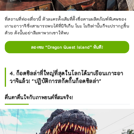
ที่สถานที่ท่องเที่ยวนี้ ตัวละครดั้งเดิมที่ตั้งชื่อตามผลิตภัณฑ์พิเศษของ
เกาะอาวาจิซึ่งสามารถพบได้ที่นิจิเก็น โนะ โมริเท่านั้นก็จะปรากฏขึ้น
ด้วย ดังนั้นอย่าลืมหาพวกเขาให้พบ
ลองชม “Dragon Quest Island” ทันที!
4. ก็อตซิลล่าที่ใหญ่ที่สุดในโลกได้มาเยือนเกาะอา
วาจิแล้ว! "ปฏิบัติการสกัดกั้นก็อดซิลล่า"
ตื่นตาตื่นใจกับภาพยนต์ที่สมจริง!