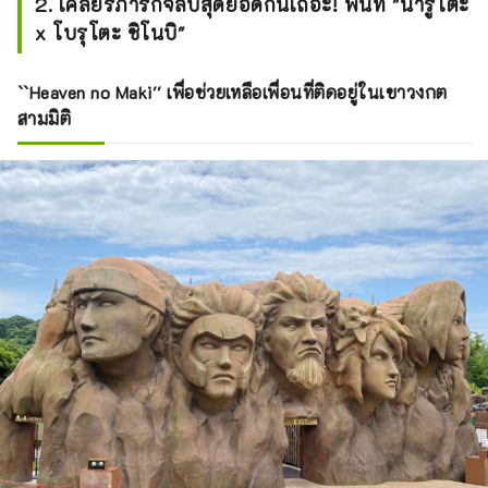
2. เคลียร์ภารกิจลับสุดยอดกันเถอะ! พื้นที่ "นารูโตะ
x โบรุโตะ ชิโนบิ"
``Heaven no Maki'' เพื่อช่วยเหลือเพื่อนที่ติดอยู่ในเขาวงกต
สามมิติ