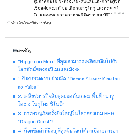
ภูมิภาคคันไซ ซึ่งหล่อเลี้ยงดินแดนแห่งความสุขที่
เชื่อมต่อทะเลญี่ปุ่น เทือกเขาชูโกกุ และทะเลเซโตะ
more
ใน ตลอดจนสภาพอากาศที่มีความสุข มีทิวทัศน์ที่
งดงามมากมายที่จะดึงดูดสายตาของคุณ เช่น
บริการนี้รวมโฆษณาที่ได้รับการสนับสนุน
ปราสาทฮิเมจิ มรดกโลกที่ได้รับเลือกให้เป็นหนึ่ง
ใน 100 จุดชมซากุระที่ดีที่สุด และทิวทัศน์ยาม
ค่ำคืนแบบพาโนรามาจากภูเขาร็อคโค แบรนด์โก
เบที่มีชื่อเสียงระดับโลก KOBE BEEF ซึ่งมีความ
สารบัญ
หมายเหมือนกันกับเนื้อทาจิมะ เป็นหนึ่งในเนื้อวัว
“Nijigen no Mori” ที่คุณสามารถเพลิดเพลินไปกับ
ชั้นนำของญี่ปุ่น และข้าวสาเก ``เฮียวโงะ ยามา
โลกทัศน์ของอะนิเมะและมังงะ
ดะ นิชิกิ'' คืออัญมณีที่จะทำให้คุณประหลาดใจ
อาริมะออนเซ็นเป็นบ่อน้ำพุร้อนที่มีชื่อเสียง และคิ
1. กิจกรรมความร่วมมือ “Demon Slayer: Kimetsu
โนซากิออนเซ็นก็ปรากฏอยู่ในวรรณกรรม
no Yaiba”
มากมาย โอบล้อมด้วยธรรมชาติ ให้คุณได้ผ่อน
2. เคลียร์ภารกิจลับสุดยอดกันเถอะ! พื้นที่ "นารู
คลายร่างกายและจิตใจ คุณสามารถพบกับเสียง
โตะ x โบรุโตะ ชิโนบิ"
ที่น่าจดจำ เช่น เสียงฟ้าร้องของน้ำวนนารูโตะบน
เกาะอาวาจิ และเสียงแบบไดนามิกของเทศกาล
3. การผจญภัยครั้งยิ่งใหญ่ในโลกของเกม RPG
ดอกไม้ไฟที่จัดขึ้นในสถานที่ต่างๆ ในฤดูร้อน ใน
“Dragon Quest”!
สวนสมุนไพรและสวนพฤกษศาสตร์ในจังหวัด
4. ก็อตซิลล่าที่ใหญ่ที่สุดในโลกได้มาเยือนเกาะอา
คุณจะได้รับการเยียวยาด้วยกลิ่นสมุนไพรและ