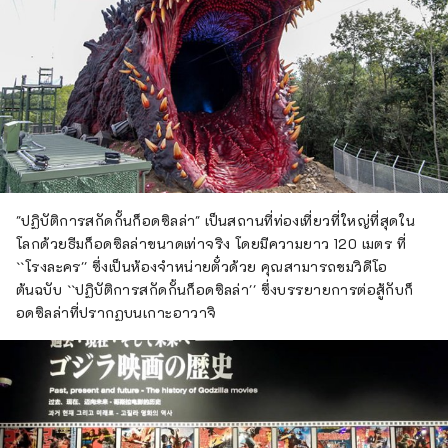
"ปฏิบัติการสกัดกั้นก็อดซิลล่า" เป็นสถานที่ท่องเที่ยวที่ใหญ่ที่สุดใน
โลกด้วยธีมก็อดซิลล่าขนาดเท่าจริง โดยมีความยาว 120 เมตร ที่
``โรงละคร'' ซึ่งเป็นห้องจำหน่ายตั๋วด้วย คุณสามารถชมวิดีโอ
ต้นฉบับ ``ปฏิบัติการสกัดกั้นก็อดซิลล่า'' ซึ่งบรรยายการต่อสู้กับก็
อดซิลล่าที่ปรากฏบนเกาะอาวาจิ