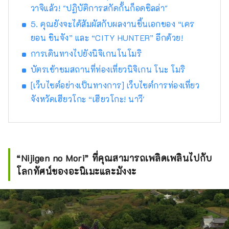
วาจิแล้ว! "ปฏิบัติการสกัดกั้นก็อดซิลล่า"
ดอกไม้ที่อ่อนโยนและน่ารื่นรมย์ตลอดสี่ฤดูกาล
เพลิดเพลินไปกับการเดินทางครั้งใหม่ในเฮียวโงะที่
5. คุณยังจะได้สัมผัสกับผลงานชิ้นเอกของ “เคร
กระตุ้นสัมผัสทั้งห้าของการมองเห็น การรับรส
ยอน ชินจัง” และ “CITY HUNTER” อีกด้วย!
การสัมผัส การได้ยิน และการดมกลิ่น
การเดินทางไปยังนิจิเกนโนโมริ
บัตรเข้าชมสถานที่ท่องเที่ยวนิจิเกน โนะ โมริ
[เว็บไซต์อย่างเป็นทางการ] เว็บไซต์การท่องเที่ยว
จังหวัดเฮียวโกะ “เฮียวโกะ! นาวี'
“Nijigen no Mori” ที่คุณสามารถเพลิดเพลินไปกับ
โลกทัศน์ของอะนิเมะและมังงะ