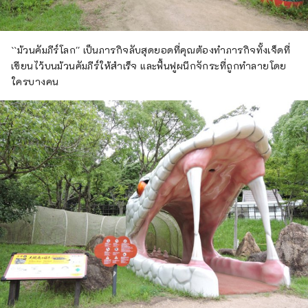
``ม้วนคัมภีร์โลก'' เป็นภารกิจลับสุดยอดที่คุณต้องทำภารกิจทั้งเจ็ดที่
เขียนไว้บนม้วนคัมภีร์ให้สำเร็จ และฟื้นฟูผนึกจักระที่ถูกทำลายโดย
ใครบางคน