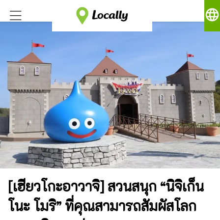
language
[เฮียวโกะอาวาจิ] สวนสนุก “นิจิเก็น
โนะ โมริ” ที่คุณสามารถสัมผัสโลก