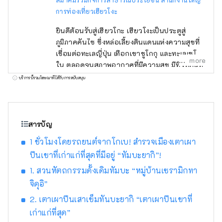
การท่องเที่ยวเฮียวโงะ
ยินดีต้อนรับสู่เฮียวโกะ เฮียวโงะเป็นประตูสู่
ภูมิภาคคันไซ ซึ่งหล่อเลี้ยงดินแดนแห่งความสุขที่
เชื่อมต่อทะเลญี่ปุ่น เทือกเขาชูโกกุ และทะเลเซโตะ
more
ใน ตลอดจนสภาพอากาศที่มีความสุข มีทิวทัศน์ที่
งดงามมากมายที่จะดึงดูดสายตาของคุณ เช่น
บริการนี้รวมโฆษณาที่ได้รับการสนับสนุน
ปราสาทฮิเมจิ มรดกโลกที่ได้รับเลือกให้เป็นหนึ่ง
ใน 100 จุดชมซากุระที่ดีที่สุด และทิวทัศน์ยาม
ค่ำคืนแบบพาโนรามาจากภูเขาร็อคโค แบรนด์โก
เบที่มีชื่อเสียงระดับโลก KOBE BEEF ซึ่งมีความ
สารบัญ
หมายเหมือนกันกับเนื้อทาจิมะ เป็นหนึ่งในเนื้อวัว
1 ชั่วโมงโดยรถยนต์จากโกเบ! สำรวจเมืองเตาเผา
ชั้นนำของญี่ปุ่น และข้าวสาเก ``เฮียวโงะ ยามา
ปีนเขาที่เก่าแก่ที่สุดที่มีอยู่ “ทัมบะยากิ”!
ดะ นิชิกิ'' คืออัญมณีที่จะทำให้คุณประหลาดใจ
อาริมะออนเซ็นเป็นบ่อน้ำพุร้อนที่มีชื่อเสียง และคิ
1. สวนหัตถกรรมดั้งเดิมทัมบะ “หมู่บ้านเซรามิกทา
โนซากิออนเซ็นก็ปรากฏอยู่ในวรรณกรรม
จิคุอิ”
มากมาย โอบล้อมด้วยธรรมชาติ ให้คุณได้ผ่อน
2. เตาเผาปีนเสาเข็มทันบะยากิ “เตาเผาปีนเขาที่
คลายร่างกายและจิตใจ คุณสามารถพบกับเสียง
เก่าแก่ที่สุด”
ที่น่าจดจำ เช่น เสียงฟ้าร้องของน้ำวนนารูโตะบน