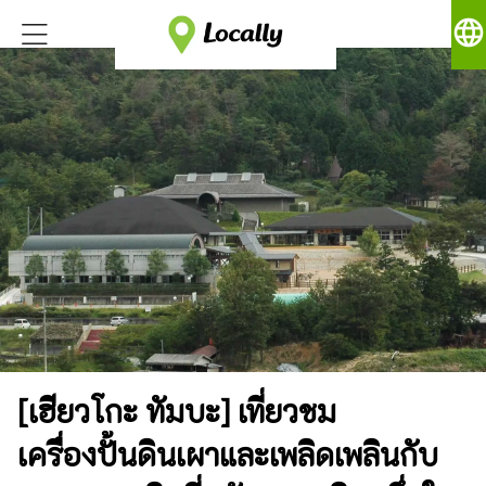
language
[เฮียวโกะ ทัมบะ] เที่ยวชม
เครื่องปั้นดินเผาและเพลิดเพลินกับ