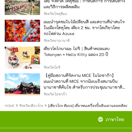
โตะ จังหวัด โทคุชิมะ : กำหนดการ การเดินทาง
และวิธีการเพลิดเพลิน
จังหวัดโทคุชิมะ
แนะนำจุดชมใบไม้เปลี่ยนสี และสถานที่น่าสนใจ
ในเมืองโฮคุโตะ เพียง 2 ชม. จากโตเกียวโดย
รถไฟด่วน Azusa
จังหวัดยามานาชิ
เที่ยวโทโกนาเมะ ไอจิ｜สินค้าคอลแลบ
Tokonyan × Hello Kitty ฉลอง 20 ปี
จังหวัดไอจิ
【คู่มือสถานที่จัดงาน MICE ในโอซาก้า】
แนะนำสถานที่ MICE จากนัมบะถึงสนามบิน
นานาชาติคันไซ สำหรับการประชุมนานาชาติ
และกิจกรรมองค์กร
จังหวัดโอซาก้า
HOME
จังหวัดเฮียวโกะ
[เฮียวโกะ ทัมบะ] เที่ยวชมเครื่องปั้นดินเผาและเพลิดเพล
language
ภาษาไทย