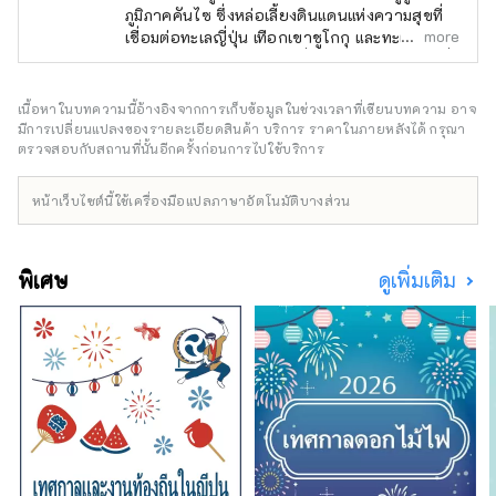
ภูมิภาคคันไซ ซึ่งหล่อเลี้ยงดินแดนแห่งความสุขที่
more
เชื่อมต่อทะเลญี่ปุ่น เทือกเขาชูโกกุ และทะเลเซโตะ
ใน ตลอดจนสภาพอากาศที่มีความสุข มีทิวทัศน์ที่
งดงามมากมายที่จะดึงดูดสายตาของคุณ เช่น
ปราสาทฮิเมจิ มรดกโลกที่ได้รับเลือกให้เป็นหนึ่ง
เนื้อหาในบทความนี้อ้างอิงจากการเก็บข้อมูลในช่วงเวลาที่เขียนบทความ อาจ
ใน 100 จุดชมซากุระที่ดีที่สุด และทิวทัศน์ยาม
มีการเปลี่ยนแปลงของรายละเอียดสินค้า บริการ ราคาในภายหลังได้ กรุณา
ค่ำคืนแบบพาโนรามาจากภูเขาร็อคโค แบรนด์โก
ตรวจสอบกับสถานที่นั้นอีกครั้งก่อนการไปใช้บริการ
เบที่มีชื่อเสียงระดับโลก KOBE BEEF ซึ่งมีความ
หมายเหมือนกันกับเนื้อทาจิมะ เป็นหนึ่งในเนื้อวัว
หน้าเว็บไซต์นี้ใช้เครื่องมือแปลภาษาอัตโนมัติบางส่วน
ชั้นนำของญี่ปุ่น และข้าวสาเก ``เฮียวโงะ ยามาดะ
นิชิกิ'' คืออัญมณีที่จะทำให้คุณประหลาดใจ อาริ
มะออนเซ็นเป็นบ่อน้ำพุร้อนที่มีชื่อเสียง และคิโน
พิเศษ
ดูเพิ่มเติม
ซากิออนเซ็นก็ปรากฏอยู่ในวรรณกรรมมากมาย
โอบล้อมด้วยธรรมชาติ ให้คุณได้ผ่อนคลาย
ร่างกายและจิตใจ คุณสามารถพบกับเสียงที่น่า
จดจำ เช่น เสียงฟ้าร้องของน้ำวนนารูโตะบนเกาะ
อาวาจิ และเสียงแบบไดนามิกของเทศกาลดอกไม้
ไฟที่จัดขึ้นในสถานที่ต่างๆ ในฤดูร้อน ในสวน
สมุนไพรและสวนพฤกษศาสตร์ในจังหวัด คุณจะ
ได้รับการเยียวยาด้วยกลิ่นสมุนไพรและดอกไม้ที่
อ่อนโยนและน่ารื่นรมย์ตลอดสี่ฤดูกาล เพลิดเพลิน
ไปกับการเดินทางครั้งใหม่ในเฮียวโงะที่กระตุ้น