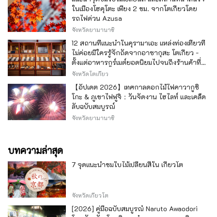
ในเมืองโฮคุโตะ เพียง 2 ชม. จากโตเกียวโดย
รถไฟด่วน Azusa
จังหวัดยามานาชิ
12 สถานที่แนะนำในคุรามาเอะ แหล่งท่องเที่ยวที่
ไม่ค่อยมีใครรู้จักถัดจากอาซากุสะ โตเกียว -
ตั้งแต่อาหารกูร์เมต์ยอดนิยมไปจนถึงร้านค้าที่มี
เอกลักษณ์ -
จังหวัดโตเกียว
【อัปเดต 2026】เทศกาลดอกไม้ไฟคาวากูชิ
โกะ & ภูเขาไฟฟูจิ：วันจัดงาน ไฮไลท์ และเคล็ด
ลับฉบับสมบูรณ์
จังหวัดยามานาชิ
บทความล่าสุด
7 จุดแนะนำชมใบไม้เปลี่ยนสีใน เกียวโต
จังหวัดเกียวโต
[2026] คู่มือฉบับสมบูรณ์ Naruto Awaodori