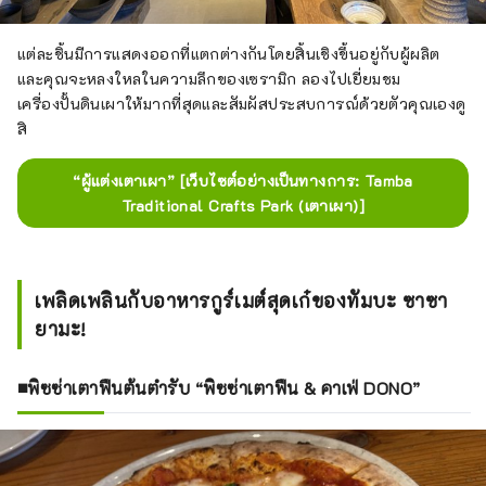
แต่ละชิ้นมีการแสดงออกที่แตกต่างกันโดยสิ้นเชิงขึ้นอยู่กับผู้ผลิต
และคุณจะหลงใหลในความลึกของเซรามิก ลองไปเยี่ยมชม
เครื่องปั้นดินเผาให้มากที่สุดและสัมผัสประสบการณ์ด้วยตัวคุณเองดู
สิ
“ผู้แต่งเตาเผา” [เว็บไซต์อย่างเป็นทางการ: Tamba
Traditional Crafts Park (เตาเผา)]
เพลิดเพลินกับอาหารกูร์เมต์สุดเก๋ของทัมบะ ซาซา
ยามะ!
■พิซซ่าเตาฟืนต้นตำรับ “พิซซ่าเตาฟืน & คาเฟ่ DONO”