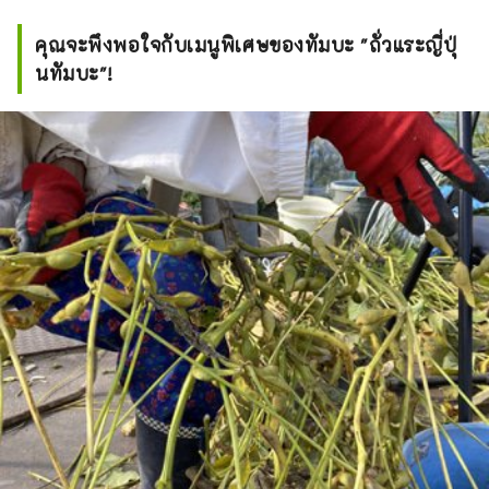
คุณจะพึงพอใจกับเมนูพิเศษของทัมบะ "ถั่วแระญี่ปุ่
นทัมบะ"!