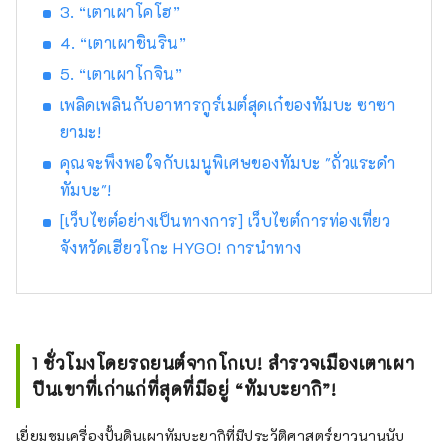
เกาะอาวาจิ และเสียงแบบไดนามิกของเทศกาล
3. “เตาเผาโคโฮ”
ดอกไม้ไฟที่จัดขึ้นในสถานที่ต่างๆ ในฤดูร้อน ใน
4. “เตาเผาชินริน”
สวนสมุนไพรและสวนพฤกษศาสตร์ในจังหวัด
5. “เตาเผาโกจิน”
คุณจะได้รับการเยียวยาด้วยกลิ่นสมุนไพรและ
ดอกไม้ที่อ่อนโยนและน่ารื่นรมย์ตลอดสี่ฤดูกาล
เพลิดเพลินกับอาหารกูร์เมต์สุดเก๋ของทัมบะ ซาซา
เพลิดเพลินไปกับการเดินทางครั้งใหม่ในเฮียวโงะที่
ยามะ!
กระตุ้นสัมผัสทั้งห้าของการมองเห็น การรับรส
คุณจะพึงพอใจกับเมนูพิเศษของทัมบะ "ถั่วแระดำ
การสัมผัส การได้ยิน และการดมกลิ่น
ทัมบะ"!
[เว็บไซต์อย่างเป็นทางการ] เว็บไซต์การท่องเที่ยว
จังหวัดเฮียวโกะ HYGO! การนำทาง
1 ชั่วโมงโดยรถยนต์จากโกเบ! สำรวจเมืองเตาเผา
ปีนเขาที่เก่าแก่ที่สุดที่มีอยู่ “ทัมบะยากิ”!
เยี่ยมชมเครื่องปั้นดินเผาทัมบะยากิที่มีประวัติศาสตร์ยาวนานนับ