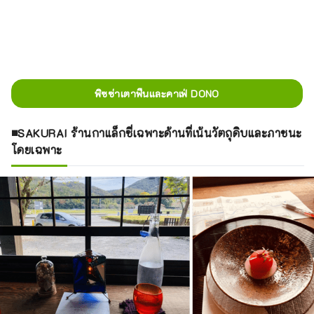
พิซซ่าเตาฟืนและคาเฟ่ DONO
■SAKURAI ร้านกาแล็กซี่เฉพาะด้านที่เน้นวัตถุดิบและภาชนะ
โดยเฉพาะ