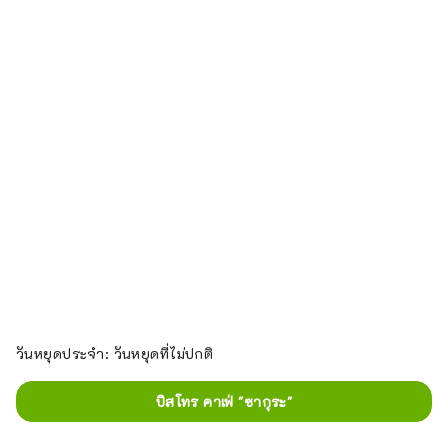
วันหยุดประจำ: วันหยุดที่ไม่ปกติ
บิสโทร คาเฟ่ "ซากุระ"