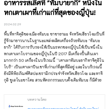
อาหารรสเลิศที่ "ทัมบายากิ" หนึ่งใน
หกเตาเผาที่เก่าแก่ที่สุดของญี่ปุ่น!
2024.02.29
พื้นที่ทาจิคุอิของเมืองทัมบะ ซาซายามะ จังหวัดเฮียวโงะเป็นที่
รู้จักมายาวนานในฐานะแหล่งผลิตเครื่องถ้วยทัมบะ "ทัมบะ
ยากิ" ได้รับการรับรองให้เป็นมรดกของญี่ปุ่นให้เป็นหนึ่งใน
หกเตาเผาโบราณของญี่ปุ่นในปี 2017 มีเครื่องปั้นดินเผา
มากกว่า 50 เครื่องในบริเวณนี้ ``เตาเผาทัมบะยากิทาจิคุอิโน
โบริ'' เป็นเตาเผาปีนเขาที่เก่าแก่ที่สุดที่มีอยู่ และในบริเวณนี้ 
ยังมีพิพิธภัณฑ์ศิลปะเซรามิกประจำจังหวัดเฮียวโงะ และทาจิ
กุอิ ซูเอโนะซาโตะ สวนหัตถกรรมแบบดั้งเดิมทัมบะ ก็มีด้วย
บทความโดย
สมาคมรวมกิจการสาธารณประโยชน์ สำนักงานใหญ่