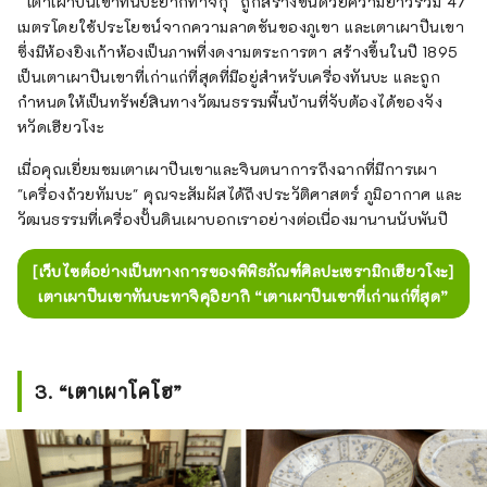
``เตาเผาปีนเขาทันบะยากิทาจิกุ'' ถูกสร้างขึ้นด้วยความยาวรวม 47
เมตรโดยใช้ประโยชน์จากความลาดชันของภูเขา และเตาเผาปีนเขา
ซึ่งมีห้องยิงเก้าห้องเป็นภาพที่งดงามตระการตา สร้างขึ้นในปี 1895
เป็นเตาเผาปีนเขาที่เก่าแก่ที่สุดที่มีอยู่สำหรับเครื่องทันบะ และถูก
กำหนดให้เป็นทรัพย์สินทางวัฒนธรรมพื้นบ้านที่จับต้องได้ของจัง
หวัดเฮียวโงะ
เมื่อคุณเยี่ยมชมเตาเผาปีนเขาและจินตนาการถึงฉากที่มีการเผา
"เครื่องถ้วยทัมบะ" คุณจะสัมผัสได้ถึงประวัติศาสตร์ ภูมิอากาศ และ
วัฒนธรรมที่เครื่องปั้นดินเผาบอกเราอย่างต่อเนื่องมานานนับพันปี
[เว็บไซต์อย่างเป็นทางการของพิพิธภัณฑ์ศิลปะเซรามิกเฮียวโงะ]
เตาเผาปีนเขาทันบะทาจิคุอิยากิ “เตาเผาปีนเขาที่เก่าแก่ที่สุด”
3. “เตาเผาโคโฮ”