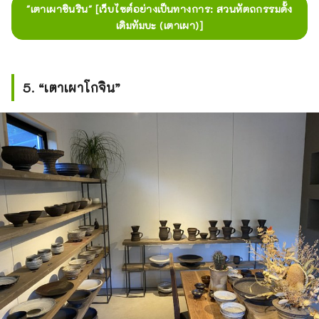
"เตาเผาชินริน" [เว็บไซต์อย่างเป็นทางการ: สวนหัตถกรรมดั้ง
เดิมทัมบะ (เตาเผา)]
5. “เตาเผาโกจิน”