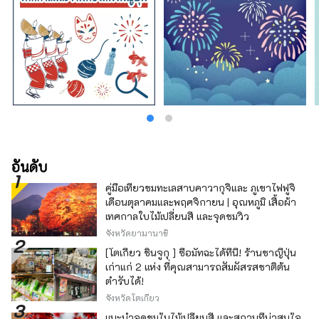
สัมผัสทั้งห้าของการมองเห็น การรับรส การสัมผัส
การได้ยิน และการดมกลิ่น
อันดับ
คู่มือเที่ยวชมทะเลสาบคาวากุจิและ ภูเขาไฟฟูจิ
เดือนตุลาคมและพฤศจิกายน | อุณหภูมิ เสื้อผ้า
เทศกาลใบไม้เปลี่ยนสี และจุดชมวิว
จังหวัดยามานาชิ
[โตเกียว ชินจูกุ ] ซื้อมัทฉะได้ที่นี่! ร้านชาญี่ปุ่น
เก่าแก่ 2 แห่ง ที่คุณสามารถสัมผัสรสชาติต้น
ตำรับได้!
จังหวัดโตเกียว
แนะนำจุดชมใบไม้เปลี่ยนสี และสถานที่น่าสนใจ