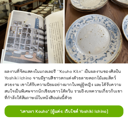
ผลงานที่จัดแสดงในแกลเลอรี ``Kouho Kiln'' เป็นผลงานของศิลปิน
Yoshiki Ichino จานมีฐานสีขาวตกแต่งด้วยลายดอกไม้และสัตว์
สวยงาม เขาได้รับความนิยมอย่างมากในหมู่ผู้หญิง และได้รับความ
สนใจเป็นพิเศษจากนักเขียนชาวไต้หวัน รวมถึงบทความเกี่ยวกับเขา
ที่กำลังให้สัมภาษณ์ในหนังสือเล่มนี้ด้วย
"เตาเผา Kouho" [ผู้แต่ง: เว็บไซต์ Yoshiki Ichino]