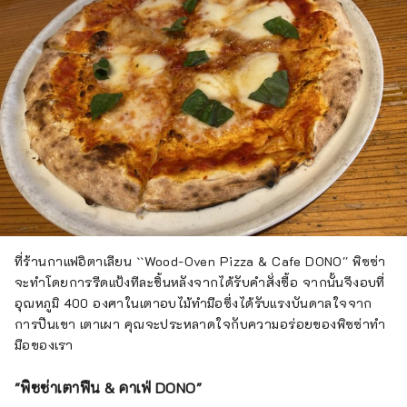
ที่ร้านกาแฟอิตาเลียน ``Wood-Oven Pizza & Cafe DONO'' พิซซ่า
จะทำโดยการรีดแป้งทีละชิ้นหลังจากได้รับคำสั่งซื้อ จากนั้นจึงอบที่
อุณหภูมิ 400 องศาในเตาอบไม้ทำมือซึ่งได้รับแรงบันดาลใจจาก
การปีนเขา เตาเผา คุณจะประหลาดใจกับความอร่อยของพิซซ่าทำ
มือของเรา
"พิซซ่าเตาฟืน & คาเฟ่ DONO"