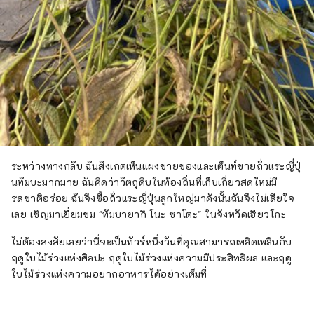
ระหว่างทางกลับ ฉันสังเกตเห็นแผงขายของและเต็นท์ขายถั่วแระญี่ปุ่
นทัมบะมากมาย ฉันคิดว่าวัตถุดิบในท้องถิ่นที่เก็บเกี่ยวสดใหม่มี
รสชาติอร่อย ฉันจึงซื้อถั่วแระญี่ปุ่นลูกใหญ่มาดังนั้นฉันจึงไม่เสียใจ
เลย เชิญมาเยี่ยมชม "ทัมบายากิ โนะ ซาโตะ" ในจังหวัดเฮียวโกะ
ไม่ต้องสงสัยเลยว่านี่จะเป็นทัวร์หนึ่งวันที่คุณสามารถเพลิดเพลินกับ
ฤดูใบไม้ร่วงแห่งศิลปะ ฤดูใบไม้ร่วงแห่งความมีประสิทธิผล และฤดู
ใบไม้ร่วงแห่งความอยากอาหารได้อย่างเต็มที่