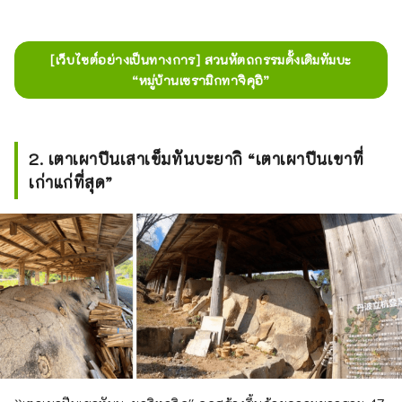
[เว็บไซต์อย่างเป็นทางการ] สวนหัตถกรรมดั้งเดิมทัมบะ
“หมู่บ้านเซรามิกทาจิคุอิ”
2. เตาเผาปีนเสาเข็มทันบะยากิ “เตาเผาปีนเขาที่
เก่าแก่ที่สุด”