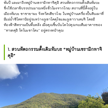
พันปี และมาถึงหมู่บ้านเซรามิกทาจิคุอิ สวนหัตถกรรมดั้งเดิมทัมบะ
ซึ่งใช้เวลาขับรถประมาณหนึ่งชั่วโมงจากโกเบ สถานที่นี้ตั้งอยู่ใน
เมืองทัมบะ ซาซายามะ จังหวัดเฮียวโงะ ในหมู่บ้านเครื่องปั้นดินเผาที่
มีแม่น้ำชิโตทานิอยู่ระหว่างภูเขาโคคุโซและภูเขาวาเดนจิ โดยมี
ท้องฟ้าสีครามเป็นพื้นหลัง เมื่อคุณขึ้นบันไดไปคุณจะเห็นอาคารของ
``ทาเทคุอิ โทโนะซาโตะ'' อยู่ตรงหน้าคุณ
1. สวนหัตถกรรมดั้งเดิมทัมบะ “หมู่บ้านเซรามิกทาจิ
คุอิ”