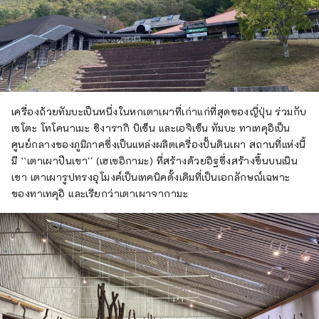
เครื่องถ้วยทัมบะเป็นหนึ่งในหกเตาเผาที่เก่าแก่ที่สุดของญี่ปุ่น ร่วมกับ
เซโตะ โทโคนาเมะ ชิงารากิ บิเซ็น และเอจิเซ็น ทัมบะ ทาเทคุอิเป็น
ศูนย์กลางของภูมิภาคซึ่งเป็นแหล่งผลิตเครื่องปั้นดินเผา สถานที่แห่งนี้
มี ``เตาเผาปีนเขา'' (เฮเซอิกามะ) ที่สร้างด้วยอิฐซึ่งสร้างขึ้นบนเนิน
เขา เตาเผารูปทรงอุโมงค์เป็นเทคนิคดั้งเดิมที่เป็นเอกลักษณ์เฉพาะ
ของทาเทคุอิ และเรียกว่าเตาเผาจากามะ