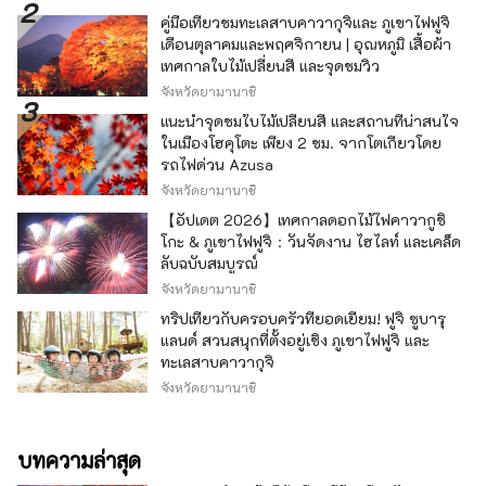
คู่มือเที่ยวชมทะเลสาบคาวากุจิและ ภูเขาไฟฟูจิ
เดือนตุลาคมและพฤศจิกายน | อุณหภูมิ เสื้อผ้า
เทศกาลใบไม้เปลี่ยนสี และจุดชมวิว
จังหวัดยามานาชิ
แนะนำจุดชมใบไม้เปลี่ยนสี และสถานที่น่าสนใจ
ในเมืองโฮคุโตะ เพียง 2 ชม. จากโตเกียวโดย
รถไฟด่วน Azusa
จังหวัดยามานาชิ
【อัปเดต 2026】เทศกาลดอกไม้ไฟคาวากูชิ
โกะ & ภูเขาไฟฟูจิ：วันจัดงาน ไฮไลท์ และเคล็ด
ลับฉบับสมบูรณ์
จังหวัดยามานาชิ
ทริปเที่ยวกับครอบครัวที่ยอดเยี่ยม! ฟูจิ ซูบารุ
แลนด์ สวนสนุกที่ตั้งอยู่เชิง ภูเขาไฟฟูจิ และ
ทะเลสาบคาวากุจิ
จังหวัดยามานาชิ
บทความล่าสุด