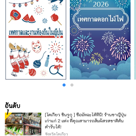
อันดับ
[โตเกียว ชินจูกุ ] ซื้อมัทฉะได้ที่นี่! ร้านชาญี่ปุ่น
เก่าแก่ 2 แห่ง ที่คุณสามารถสัมผัสรสชาติต้น
ตำรับได้!
จังหวัดโตเกียว