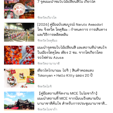
7 จุดแนะนำชมใบไม้เปลี่ยนสีใน เกียวโต
จังหวัดเกียวโต
[2026] คู่มือฉบับสมบูรณ์ Naruto Awaodori
โตะ จังหวัด โทคุชิมะ : กำหนดการ การเดินทาง
และวิธีการเพลิดเพลิน
จังหวัดโทคุชิมะ
แนะนำจุดชมใบไม้เปลี่ยนสี และสถานที่น่าสนใจ
ในเมืองโฮคุโตะ เพียง 2 ชม. จากโตเกียวโดย
รถไฟด่วน Azusa
จังหวัดยามานาชิ
เที่ยวโทโกนาเมะ ไอจิ｜สินค้าคอลแลบ
Tokonyan × Hello Kitty ฉลอง 20 ปี
จังหวัดไอจิ
【คู่มือสถานที่จัดงาน MICE ในโอซาก้า】
แนะนำสถานที่ MICE จากนัมบะถึงสนามบิน
นานาชาติคันไซ สำหรับการประชุมนานาชาติ
และกิจกรรมองค์กร
จังหวัดโอซาก้า