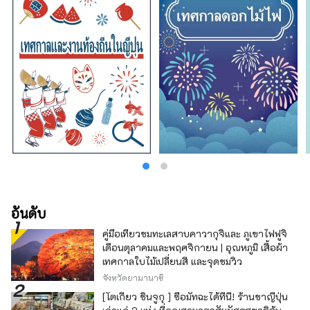
ได้รับการเยียวยาด้วยกลิ่นสมุนไพรและดอกไม้ที่
อ่อนโยนและน่ารื่นรมย์ตลอดสี่ฤดูกาล เพลิดเพลิน
ไปกับการเดินทางครั้งใหม่ในเฮียวโงะที่กระตุ้น
สัมผัสทั้งห้าของการมองเห็น การรับรส การสัมผัส
การได้ยิน และการดมกลิ่น
อันดับ
คู่มือเที่ยวชมทะเลสาบคาวากุจิและ ภูเขาไฟฟูจิ
เดือนตุลาคมและพฤศจิกายน | อุณหภูมิ เสื้อผ้า
เทศกาลใบไม้เปลี่ยนสี และจุดชมวิว
จังหวัดยามานาชิ
[โตเกียว ชินจูกุ ] ซื้อมัทฉะได้ที่นี่! ร้านชาญี่ปุ่น