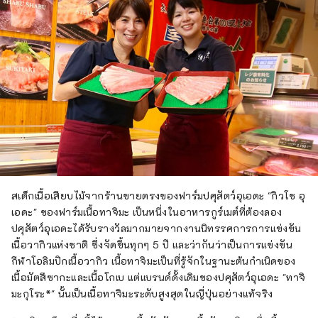
สเต็กเนื้อเสียบไม้จากร้านขายตรงของฟาร์มปศุสัตว์อุเอดะ "กิวโช อุ
เอดะ" ของฟาร์มเนื้อทาจิมะ เป็นหนึ่งในอาหารกูร์เมต์ที่ต้องลอง
ปศุสัตว์อุเอดะได้รับรางวัลมากมายจากงานนิทรรศการการแข่งขัน
เนื้อวากิวแห่งชาติ ซึ่งจัดขึ้นทุกๆ 5 ปี และว่ากันว่าเป็นการแข่งขัน
กีฬาโอลิมปิกเนื้อวากิว เนื้อทาจิมะเป็นที่รู้จักในฐานะต้นกำเนิดของ
เนื้อมัตสึซากะและเนื้อโกเบ แต่แบรนด์ดั้งเดิมของปศุสัตว์อุเอดะ "ทาจิ
มะกุโระ*" นั้นเป็นเนื้อทาจิมะระดับสูงสุดในญี่ปุ่นอย่างแท้จริง