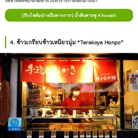
รสชาติสดชื่นจะซึมซาบไปทั่วร่างกายหลังอาบน้ำ
[เว็บไซต์อย่างเป็นทางการ] น้ำส้มสายชู Kinosaki
4. ข้าวเกรียบข้าวเหนียวนุ่ม “Terakoya Honpo”