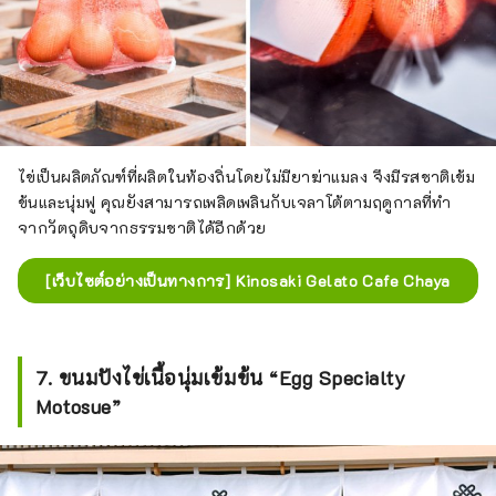
ไข่เป็นผลิตภัณฑ์ที่ผลิตในท้องถิ่นโดยไม่มียาฆ่าแมลง จึงมีรสชาติเข้ม
ข้นและนุ่มฟู คุณยังสามารถเพลิดเพลินกับเจลาโต้ตามฤดูกาลที่ทำ
จากวัตถุดิบจากธรรมชาติได้อีกด้วย
[เว็บไซต์อย่างเป็นทางการ] Kinosaki Gelato Cafe Chaya
7. ขนมปังไข่เนื้อนุ่มเข้มข้น “Egg Specialty
Motosue”