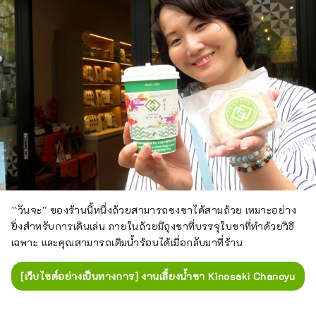
``วันจะ'' ของร้านนี้หนึ่งถ้วยสามารถชงชาได้สามถ้วย เหมาะอย่าง
ยิ่งสำหรับการเดินเล่น ภายในถ้วยมีถุงชาที่บรรจุใบชาที่ทำด้วยวิธี
เฉพาะ และคุณสามารถเติมน้ำร้อนได้เมื่อกลับมาที่ร้าน
[เว็บไซต์อย่างเป็นทางการ] งานเลี้ยงน้ำชา Kinosaki Chanoyu