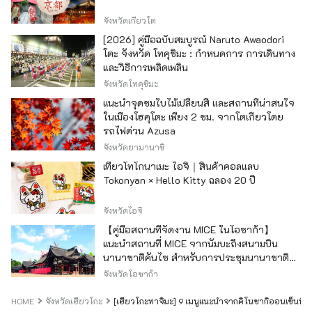
จังหวัดเกียวโต
[2026] คู่มือฉบับสมบูรณ์ Naruto Awaodori
โตะ จังหวัด โทคุชิมะ : กำหนดการ การเดินทาง
และวิธีการเพลิดเพลิน
จังหวัดโทคุชิมะ
แนะนำจุดชมใบไม้เปลี่ยนสี และสถานที่น่าสนใจ
ในเมืองโฮคุโตะ เพียง 2 ชม. จากโตเกียวโดย
รถไฟด่วน Azusa
จังหวัดยามานาชิ
เที่ยวโทโกนาเมะ ไอจิ｜สินค้าคอลแลบ
Tokonyan × Hello Kitty ฉลอง 20 ปี
จังหวัดไอจิ
【คู่มือสถานที่จัดงาน MICE ในโอซาก้า】
แนะนำสถานที่ MICE จากนัมบะถึงสนามบิน
นานาชาติคันไซ สำหรับการประชุมนานาชาติ
และกิจกรรมองค์กร
จังหวัดโอซาก้า
HOME
จังหวัดเฮียวโกะ
[เฮียวโกะทาจิมะ] 9 เมนูแนะนำจากคิโนซากิออนเซ็นที