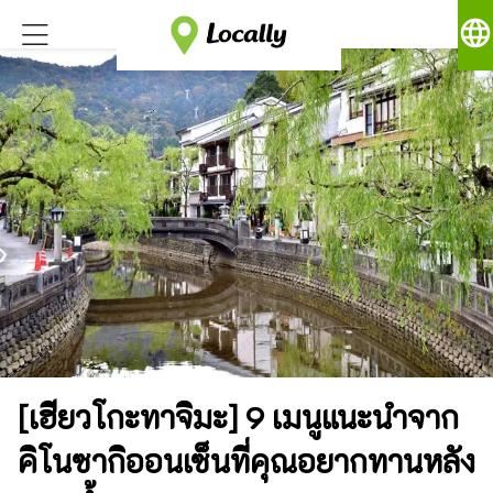
language
[เฮียวโกะทาจิมะ] 9 เมนูแนะนำจาก
คิโนซากิออนเซ็นที่คุณอยากทานหลัง