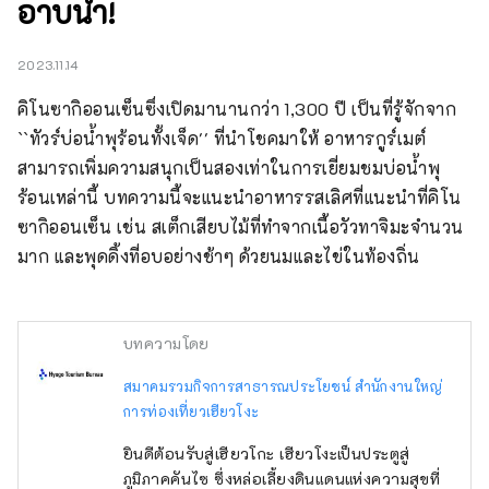
อาบน้ำ!
2023.11.14
คิโนซากิออนเซ็นซึ่งเปิดมานานกว่า 1,300 ปี เป็นที่รู้จักจาก 
``ทัวร์บ่อน้ำพุร้อนทั้งเจ็ด'' ที่นำโชคมาให้ อาหารกูร์เมต์
สามารถเพิ่มความสนุกเป็นสองเท่าในการเยี่ยมชมบ่อน้ำพุ
ร้อนเหล่านี้ บทความนี้จะแนะนำอาหารรสเลิศที่แนะนำที่คิโน
ซากิออนเซ็น เช่น สเต็กเสียบไม้ที่ทำจากเนื้อวัวทาจิมะจำนวน
มาก และพุดดิ้งที่อบอย่างช้าๆ ด้วยนมและไข่ในท้องถิ่น
บทความโดย
สมาคมรวมกิจการสาธารณประโยชน์ สำนักงานใหญ่
การท่องเที่ยวเฮียวโงะ
ยินดีต้อนรับสู่เฮียวโกะ เฮียวโงะเป็นประตูสู่
ภูมิภาคคันไซ ซึ่งหล่อเลี้ยงดินแดนแห่งความสุขที่