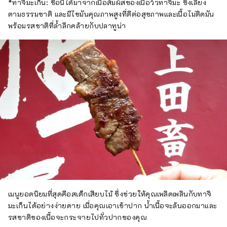
*ทาจิมะเก็น: ชื่อนี้ได้มาจากเนื้อสัมผัสของเนื้อวัวทาจิมะ ซึ่งเลี้ยง
ตามธรรมชาติ และมีไขมันคุณภาพสูงที่ดีต่อสุขภาพและเนื้อไม่ติดมัน
พร้อมรสชาติที่ล้ำลึกคล้ายกับปลาทูน่า
เมนูยอดนิยมที่สุดคือสเต็กเสียบไม้ ซึ่งช่วยให้คุณเพลิดเพลินกับทาจิ
มะเก็นได้อย่างง่ายดาย เมื่อคุณเอาเข้าปาก น้ำเนื้อจะล้นออกมาและ
รสชาติของเนื้อจะกระจายไปทั่วปากของคุณ