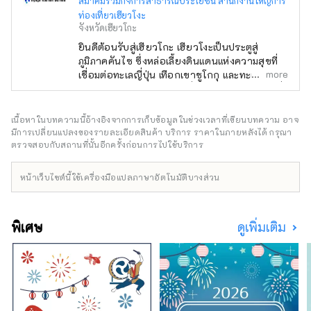
สมาคมรวมกิจการสาธารณประโยชน์ สำนักงานใหญ่การ
ท่องเที่ยวเฮียวโงะ
จังหวัดเฮียวโกะ
ยินดีต้อนรับสู่เฮียวโกะ เฮียวโงะเป็นประตูสู่
ภูมิภาคคันไซ ซึ่งหล่อเลี้ยงดินแดนแห่งความสุขที่
more
เชื่อมต่อทะเลญี่ปุ่น เทือกเขาชูโกกุ และทะเลเซโตะ
ใน ตลอดจนสภาพอากาศที่มีความสุข มีทิวทัศน์ที่
งดงามมากมายที่จะดึงดูดสายตาของคุณ เช่น
ปราสาทฮิเมจิ มรดกโลกที่ได้รับเลือกให้เป็นหนึ่ง
เนื้อหาในบทความนี้อ้างอิงจากการเก็บข้อมูลในช่วงเวลาที่เขียนบทความ อาจ
ใน 100 จุดชมซากุระที่ดีที่สุด และทิวทัศน์ยาม
มีการเปลี่ยนแปลงของรายละเอียดสินค้า บริการ ราคาในภายหลังได้ กรุณา
ค่ำคืนแบบพาโนรามาจากภูเขาร็อคโค แบรนด์โก
ตรวจสอบกับสถานที่นั้นอีกครั้งก่อนการไปใช้บริการ
เบที่มีชื่อเสียงระดับโลก KOBE BEEF ซึ่งมีความ
หมายเหมือนกันกับเนื้อทาจิมะ เป็นหนึ่งในเนื้อวัว
หน้าเว็บไซต์นี้ใช้เครื่องมือแปลภาษาอัตโนมัติบางส่วน
ชั้นนำของญี่ปุ่น และข้าวสาเก ``เฮียวโงะ ยามาดะ
นิชิกิ'' คืออัญมณีที่จะทำให้คุณประหลาดใจ อาริ
มะออนเซ็นเป็นบ่อน้ำพุร้อนที่มีชื่อเสียง และคิโน
พิเศษ
ดูเพิ่มเติม
ซากิออนเซ็นก็ปรากฏอยู่ในวรรณกรรมมากมาย
โอบล้อมด้วยธรรมชาติ ให้คุณได้ผ่อนคลาย
ร่างกายและจิตใจ คุณสามารถพบกับเสียงที่น่า
จดจำ เช่น เสียงฟ้าร้องของน้ำวนนารูโตะบนเกาะ
อาวาจิ และเสียงแบบไดนามิกของเทศกาลดอกไม้
ไฟที่จัดขึ้นในสถานที่ต่างๆ ในฤดูร้อน ในสวน
สมุนไพรและสวนพฤกษศาสตร์ในจังหวัด คุณจะ