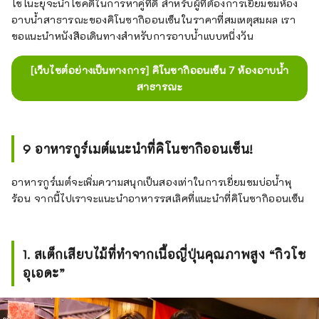
โชโนะยุจะนำโชคดีในการหาคู่ที่ดี สำหรับผู้ที่ต้องการเยี่ยมชมห้อง
อาบน้ำสาธารณะของคิโนซากิออนเซ็นในราคาที่สมเหตุสมผล เรา
ขอแนะนำหนังสือเดินทางสำหรับการอาบน้ำแบบหนึ่งวัน
[เว็บไซต์อย่างเป็นทางการ] คิโนซากิออนเซ็น 7 ห้องอาบน้ำ
สาธารณะ
9 อาหารกูร์เมต์แนะนำที่คิโนซากิออนเซ็น!
อาหารกูร์เมต์จะเพิ่มความสนุกเป็นสองเท่าในการเยี่ยมชมบ่อน้ำพุ
ร้อน จากนี้ไปเราจะแนะนำอาหารรสเลิศที่แนะนำที่คิโนซากิออนเซ็น
1. สเต็กเสียบไม้ที่ทำจากเนื้อญี่ปุ่นคุณภาพสูง “กิวโช
อุเอดะ”