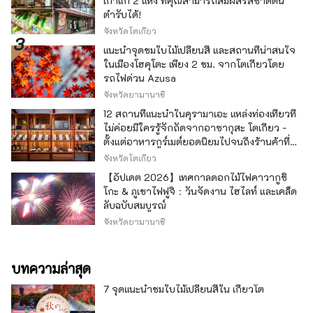
เก่าแก่ 2 แห่ง ที่คุณสามารถสัมผัสรสชาติต้น
ตำรับได้!
จังหวัดโตเกียว
แนะนำจุดชมใบไม้เปลี่ยนสี และสถานที่น่าสนใจ
ในเมืองโฮคุโตะ เพียง 2 ชม. จากโตเกียวโดย
รถไฟด่วน Azusa
จังหวัดยามานาชิ
12 สถานที่แนะนำในคุรามาเอะ แหล่งท่องเที่ยวที่
ไม่ค่อยมีใครรู้จักถัดจากอาซากุสะ โตเกียว -
ตั้งแต่อาหารกูร์เมต์ยอดนิยมไปจนถึงร้านค้าที่มี
เอกลักษณ์ -
จังหวัดโตเกียว
【อัปเดต 2026】เทศกาลดอกไม้ไฟคาวากูชิ
โกะ & ภูเขาไฟฟูจิ：วันจัดงาน ไฮไลท์ และเคล็ด
ลับฉบับสมบูรณ์
จังหวัดยามานาชิ
บทความล่าสุด
7 จุดแนะนำชมใบไม้เปลี่ยนสีใน เกียวโต