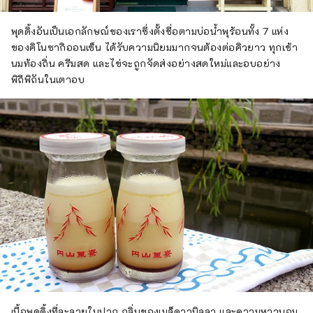
พุดดิ้งอันเป็นเอกลักษณ์ของเราซึ่งตั้งชื่อตามบ่อน้ำพุร้อนทั้ง 7 แห่ง
ของคิโนซากิออนเซ็น ได้รับความนิยมมากจนต้องต่อคิวยาว ทุกเช้า
นมท้องถิ่น ครีมสด และไข่จะถูกจัดส่งอย่างสดใหม่และอบอย่าง
พิถีพิถันในเตาอบ
เนื้อพุดดิ้งที่ละลายในปาก กลิ่นของเมล็ดวานิลลา และความหวานอม