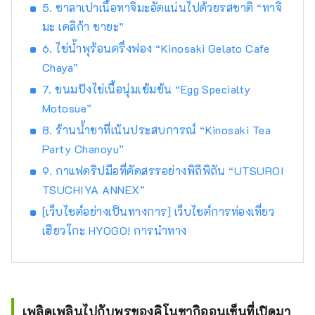
ดอกไม้ที่อ่อนโยนและน่ารื่นรมย์ตลอดสี่ฤดูกาล
5. ซาลาเปาเนื้อทาจิมะอัดแน่นไปด้วยรสชาติ “ทาจิ
เพลิดเพลินไปกับการเดินทางครั้งใหม่ในเฮียวโงะที่
มะ เดลิก้า ชายะ”
กระตุ้นสัมผัสทั้งห้าของการมองเห็น การรับรส
6. ไข่น้ำพุร้อนครึ่งฟอง “Kinosaki Gelato Cafe
การสัมผัส การได้ยิน และการดมกลิ่น
Chaya”
7. ขนมปังไข่เนื้อนุ่มเข้มข้น “Egg Specialty
Motosue”
8. ร้านน้ำชาที่เน้นประสบการณ์ “Kinosaki Tea
Party Chanoyu”
9. กาแฟดริปมือที่คัดสรรอย่างพิถีพิถัน “UTSUROI
TSUCHIYA ANNEX”
[เว็บไซต์อย่างเป็นทางการ] เว็บไซต์การท่องเที่ยว
เฮียวโกะ HYOGO! การนำทาง
เพลิดเพลินไปกับพรของคิโนซากิออนเซ็นที่เปิดมา