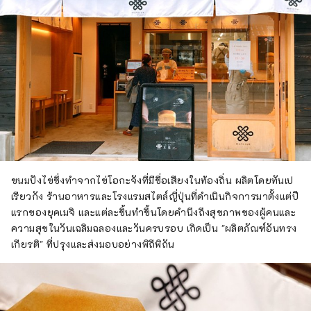
ขนมปังไข่ซึ่งทำจากไข่โอกะจังที่มีชื่อเสียงในท้องถิ่น ผลิตโดยทันเป
เรียวกัง ร้านอาหารและโรงแรมสไตล์ญี่ปุ่นที่ดำเนินกิจการมาตั้งแต่ปี
แรกของยุคเมจิ และแต่ละชิ้นทำขึ้นโดยคำนึงถึงสุขภาพของผู้คนและ
ความสุขในวันเฉลิมฉลองและวันครบรอบ เกิดเป็น "ผลิตภัณฑ์อันทรง
เกียรติ" ที่ปรุงและส่งมอบอย่างพิถีพิถัน