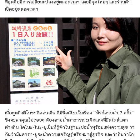
ที่สุดคือมีการเปลี่ยนแปลงอยู่ตลอดเวลา โดยมีจุดใหม่ๆ และร้านค้า
เปิดอยู่ตลอดเวลา
เมื่อพูดถึงคิโนซากิออนเซ็น ก็มีชื่อเสียงในเรื่อง ``ทัวร์อาบน้ำ 7 ครั้ง''
ซึ่งจะพาคุณไปรอบๆ ห้องอาบน้ำสาธารณะเจ็ดแห่งที่มีสไตล์แตก
ต่างกัน โคโนะ-โนะ-ยุเป็นที่รู้จักในฐานะบ่อน้ำพุร้อนแห่งความสุข ว่า
กันว่ามันดารา-ยูจะนำความเจริญรุ่งเรืองมาสู่ธุรกิจ และว่ากันว่าโก