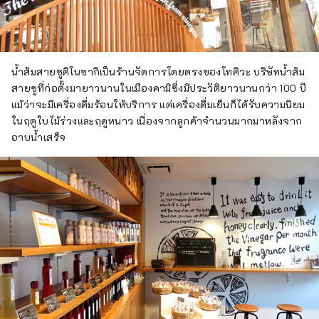
น้ำส้มสายชูคิโนซากิเป็นร้านจัดการโดยตรงของโทคิวะ บริษัทน้ำส้ม
สายชูที่ก่อตั้งมายาวนานในเมืองคามิซึ่งมีประวัติยาวนานกว่า 100 ปี
แม้ว่าจะมีเครื่องดื่มร้อนให้บริการ แต่เครื่องดื่มเย็นก็ได้รับความนิยม
ในฤดูใบไม้ร่วงและฤดูหนาว เนื่องจากลูกค้าจำนวนมากมาหลังจาก
อาบน้ำเสร็จ