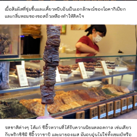
เนื้อสัมผัสที่ชุ่มชื้นและเคี้ยวหนึบอันเป็นเอกลักษณ์ของโอคากิเปียก
และกลิ่นหอมของซอสถั่วเหลืองทำให้ติดใจ
รสชาติต่างๆ ได้แก่ ซีอิ๊วหวานที่ได้รับความนิยมตลอดกาล เช่นเดียว
กับพริกชิชิมิ ซีอิ๊ววาซาบิ และมายองเนส มันอบอุ่นไม่ใช่ทั้งเซมเบ้หรือ