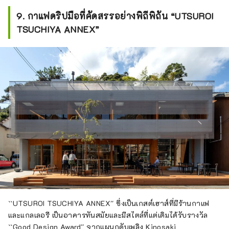
9. กาแฟดริปมือที่คัดสรรอย่างพิถีพิถัน “UTSUROI
TSUCHIYA ANNEX”
``UTSUROI TSUCHIYA ANNEX'' ซึ่งเป็นเกสต์เฮาส์ที่มีร้านกาแฟ
และแกลเลอรี เป็นอาคารทันสมัยและมีสไตล์ที่แต่เดิมได้รับรางวัล
``Good Design Award'' จากแผนกดับเพลิง Kinosaki