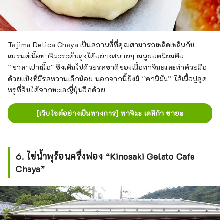
Tajima Delica Chaya เป็นสถานที่ที่คุณสามารถเพลิดเพลินกับ
แบรนด์เนื้อทาจิมะระดับสูงได้อย่างสบายๆ เมนูยอดนิยมคือ
``ซาลาเปาเนื้อ'' ซึ่งเต็มไปด้วยรสชาติของเนื้อทาจิมะและทำด้วยมือ
ด้วยแป้งที่มีรสหวานเล็กน้อย นอกจากนี้ยังมี ``คานิมัน'' ไส้เนื้อปูสุด
หรูที่จับได้จากทะเลญี่ปุ่นอีกด้วย
[เว็บไซต์อย่างเป็นทางการ] ทาจิมะ เดลิก้า ชายะ
6. ไข่น้ำพุร้อนครึ่งฟอง “Kinosaki Gelato Cafe
Chaya”